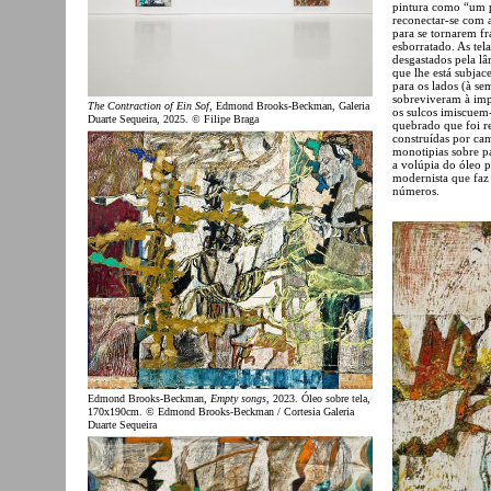
pintura como “um p
reconectar-se com a
para se tornarem fr
esborratado. As tel
desgastados pela lâ
que lhe está subjac
para os lados (à se
sobreviveram à imp
The Contraction of Ein Sof
, Edmond Brooks-Beckman, Galeria
os sulcos imiscuem
Duarte Sequeira, 2025. © Filipe Braga
quebrado que foi re
construídas por ca
monotipias sobre p
a volúpia do óleo 
modernista que faz
números.
Edmond Brooks-Beckman,
Empty songs
, 2023. Óleo sobre tela,
170x190cm. © Edmond Brooks-Beckman / Cortesia Galeria
Duarte Sequeira