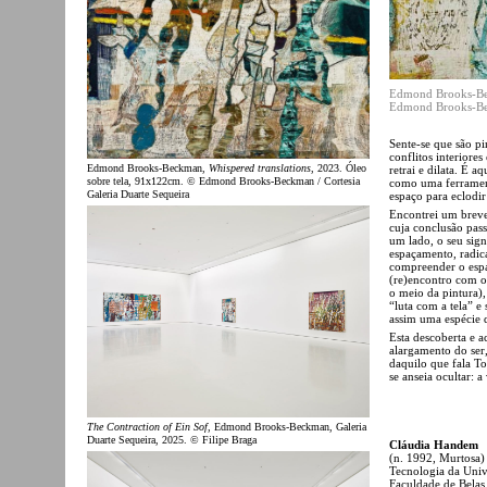
Edmond Brooks-B
Edmond Brooks-Bec
Sente-se que são pi
conflitos interiore
Edmond Brooks-Beckman,
Whispered translations
, 2023. Óleo
retrai e dilata. É a
sobre tela, 91x122cm. © Edmond Brooks-Beckman / Cortesia
como uma ferrament
Galeria Duarte Sequeira
espaço para eclodi
Encontrei um breve
cuja conclusão pass
um lado, o seu sign
espaçamento, radica
compreender o espa
(re)encontro com o
o meio da pintura),
“luta com a tela” e
assim uma espécie 
Esta descoberta e 
alargamento do ser
daquilo que fala Tol
se anseia ocultar: a
The Contraction of Ein Sof
, Edmond Brooks-Beckman, Galeria
Duarte Sequeira, 2025. © Filipe Braga
Cláudia Handem
(n. 1992, Murtosa)
Tecnologia da Unive
Faculdade de Belas 