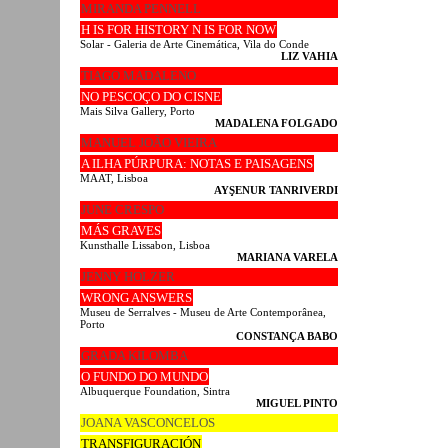
MIRANDA PENNELL
H IS FOR HISTORY N IS FOR NOW
Solar - Galeria de Arte Cinemática, Vila do Conde
LIZ VAHIA
TIAGO MADALENO
NO PESCOÇO DO CISNE
Mais Silva Gallery, Porto
MADALENA FOLGADO
MANUEL JOÃO VIEIRA
A ILHA PÚRPURA: NOTAS E PAISAGENS
MAAT, Lisboa
AYŞENUR TANRIVERDI
JUNE CRESPO
MÁS GRAVES
Kunsthalle Lissabon, Lisboa
MARIANA VARELA
JENNY HOLZER
WRONG ANSWERS
Museu de Serralves - Museu de Arte Contemporânea,
Porto
CONSTANÇA BABO
GRADA KILOMBA
O FUNDO DO MUNDO
Albuquerque Foundation, Sintra
MIGUEL PINTO
JOANA VASCONCELOS
TRANSFIGURACIÓN