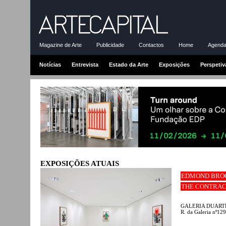
Magazine de Arte
Publicidade
Contactos
Home
Agenda-
Notícias
Entrevista
Estado da Arte
Exposições
Perspetiv
EXPOSIÇÕES ATUAIS
EDMOND BRO
THE CONTRAC
GALERIA DUART
R. da Galeria nº12