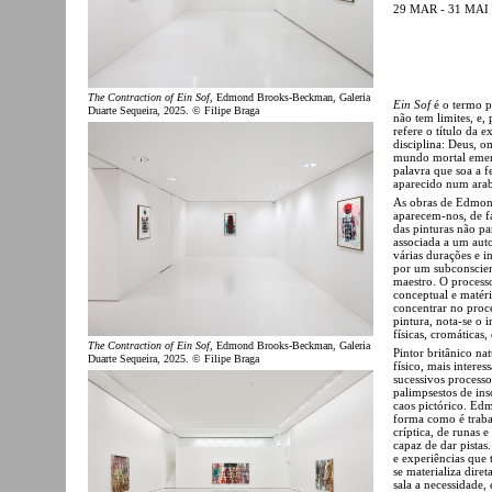
29 MAR - 31 MAI
The Contraction of Ein Sof
, Edmond Brooks-Beckman, Galeria
Ein Sof
é o termo p
Duarte Sequeira, 2025. © Filipe Braga
não tem limites, e,
refere o título da
disciplina: Deus, o
mundo mortal emerg
palavra que soa a f
aparecido num arab
As obras de Edmon
aparecem-nos, de f
das pinturas não pa
associada a um au
várias durações e i
por um subconscie
maestro. O process
conceptual e matéri
concentrar no proce
pintura, nota-se o
físicas, cromáticas,
The Contraction of Ein Sof
, Edmond Brooks-Beckman, Galeria
Pintor britânico n
Duarte Sequeira, 2025. © Filipe Braga
físico, mais intere
sucessivos processos
palimpsestos de in
caos pictórico. Edm
forma como é traba
críptica, de runas 
capaz de dar pistas
e experiências que 
se materializa dire
sala a necessidade,