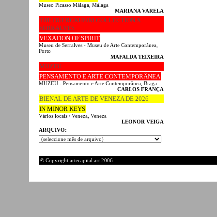
Museo Picasso Málaga, Málaga
MARIANA VARELA
THE DUERCKHEIM COLLECTION X
SERRALVES
VEXATION OF SPIRIT
Museu de Serralves - Museu de Arte Contemporânea,
Porto
MAFALDA TEIXEIRA
MUZEU
PENSAMENTO E ARTE CONTEMPORÂNEA
MUZEU - Pensamento e Arte Contemporânea, Braga
CARLOS FRANÇA
BIENAL DE ARTE DE VENEZA DE 2026
IN MINOR KEYS
Vários locais / Veneza, Veneza
LEONOR VEIGA
ARQUIVO:
© Copyright artecapital.art 2006