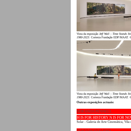
Vista da exposição
Jeff Wall – Time Stands Sti
1980-2023
. Cortesia Fundação EDP/MAAT. 
Vista da exposição
Jeff Wall – Time Stands Sti
1980-2023
. Cortesia Fundação EDP/MAAT. 
Outras exposições actuais:
MIRANDA PENNELL
H IS FOR HISTORY N IS FOR N
Solar - Galeria de Arte Cinemática, Vil
TIAGO MADALENO