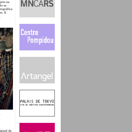
gens na
do-se
tográfica
es. A
a
.
iginal da