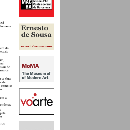
and
 the same
vém do
etuais
sim,
 na
as ou de
assa os
e a obra
ca da
va como se
 o
com a
ponderar.
e
pela
 o
uros