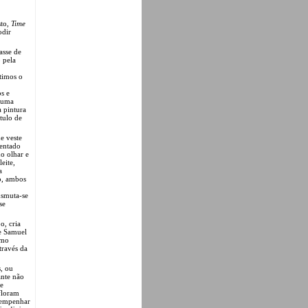
sto,
Time
odir
asse de
 pela
timos o
os e
o uma
a pintura
tulo de
e veste
sentado
o olhar e
eite,
a
po, ambos
nsmuta-se
se
o, cria
e Samuel
omo
través da
s, ou
ante não
de
floram
sempenhar