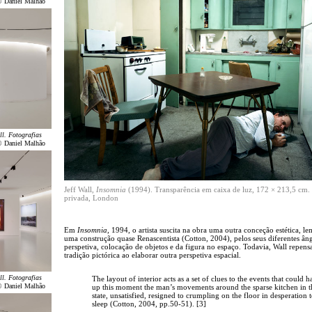
© Daniel Malhão
ll. Fotografias
© Daniel Malhão
Jeff Wall,
Insomnia
(1994). Transparência em caixa de luz, 172 × 213,5 cm.
privada, London
Em
Insomnia
, 1994, o artista suscita na obra uma outra conceção estética, 
uma construção quase Renascentista (Cotton, 2004), pelos seus diferentes ân
perspetiva, colocação de objetos e da figura no espaço. Todavia, Wall repens
tradição pictórica ao elaborar outra perspetiva espacial.
ll. Fotografias
The layout of interior acts as a set of clues to the events that could h
© Daniel Malhão
up this moment the man’s movements around the sparse kitchen in th
state, unsatisfied, resigned to crumpling on the floor in desperation 
sleep (Cotton, 2004, pp.50-51). [3]