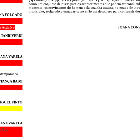
como um conjunto de pistas para os acontecimentos que podem ter conduzido
momento: os movimentos do homem pela cozinha escassa, no estado de inqu
insatisfeito, resignado a esmagar-se no chão em desespero para conseguir do
NA FOLGADO
ISAGENS
JOANA CONS
 TANRIVERDI
ANA VARELA
ntemporânea,
TANÇA BABO
IGUEL PINTO
ANA VARELA
ON X