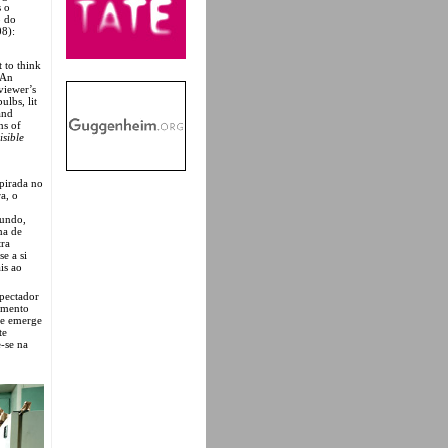
s o
o do
08):
 to think
 An
viewer’s
ulbs, lit
and
ns of
isible
pirada no
a, o
mundo,
ma de
tra
e a si
is ao
spectador
namento
de emerge
te
-se na