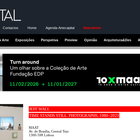
Contactos
Home
Agenda-Artecapital
Newsletter
a Arte
Exposições
Perspetiva
Preview
Opinião
Arquitetura&Des
A
JEFF WALL
TIME STANDS STILL. PHOTOGRAPHS, 1980–2023
MAAT
Av. de Brasília, Central Tejo
1300-598 Lisboa