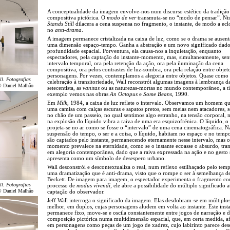
A conceptualidade da imagem envolve-nos num discurso estético da tradição
compositiva pictórica. O
modo de ver
transmuta-se no “modo de pensar”. Ni
Stands Still
dilacera a cena suspensa no fragmento, o instante, de modo a ecl
no
anti-drama
.
A imagem permanece cristalizada na caixa de luz, como se o drama se ausent
uma dimensão espaço-tempo. Ganha a abstração e um novo significado dado
profundidade espacial. Porventura, ela causa-nos a inquietação, enquanto
espectadores, pela captação do instante-momento, mas, simultaneamente, sen
intervalo temporal, ora pela retenção da ação, ora pela iluminação da cena
compositiva, ora pelos contrastes de luz-sombra, ora pela relação entre objet
personagens. Por vezes, contemplamos a alegoria entre objetos. Quase com
ll. Fotografias
celebração à transitoriedade, Wall reconstrói algumas imagens à lembrança d
© Daniel Malhão
setecentista, as
vanitas
ou as naturezas-mortas no mundo contemporâneo, a tí
exemplo vemos nas obras
An Octopus
e
Some Beans
, 1990.
Em
Milk
, 1984, a caixa de luz reflete o intervalo. Observamos um homem qu
uma camisa com calças escuras e sapatos pretos, sem meias nem atacadores, 
no chão de um passeio, no qual sentimos algo estranho, na tensão corporal, n
na explosão do líquido vibra a raiva de uma era esquizofrénica. O líquido, o l
projeta-se no ar como se fosse o “intervalo” de uma cena cinematográfica. N
suspensão do tempo, o ser e a coisa, o líquido, habitam no espaço e no tem
são captados pelo instante, permanecendo eternamente nesse intervalo, mas o
momento prevalece na eternidade, como se o instante ecoasse o absurdo, tra
em alegoria contemporânea, dado que a raiva expressada na ação e no gesto 
apresenta como um símbolo de desespero urbano.
Wall desconstrói e descontextualiza o real, num reflexo estilhaçado pelo temp
uma dramatização que é anti-drama, visto que o rompe o ser à semelhança d
Beckett. De imagem para imagem, o espectador experimenta o fragmento c
ll. Fotografias
processo de
modus vivendi
, ele abre a possibilidade do múltiplo significado a
© Daniel Malhão
captação do observador.
Jeff Wall interroga o significado da imagem. Elas desdobram-se em múltiplo
melhor, em duplos, cujas personagens aludem em volta ao instante. Este inst
permanece fixo, move-se e oscila constantemente entre jogos de narração e 
composição pictórica numa multidimensão espacial, que, em certa medida, a
em personagens como peças de um jogo de xadrez, cujo labirinto parece de