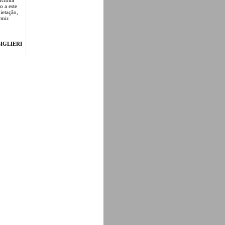
 a este
ietação,
rmir.
IGLIERI