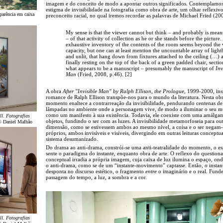
imagem e do conceito de modo a apontar outros significados. Contemplamo
estigma de invisibilidade na fotografia como obra de arte, um olhar reflexiv
parência em caixa
preconceito racial, no qual iremos recordar as palavras de Michael Fried (20
My sense is that the viewer cannot but think – and probably is meant
– of that activity of collection as he or she stands before the picture.
exhaustive inventory of the contents of the room seems beyond the 
capacity, but one can at least mention the uncountable array of lightb
and unlit, that hang down from fixtures attached to the ceiling (…) 
finally resting on the top of the back of a green padded chair, sectio
what appears to be a manuscript – presumably the manuscript of
Inv
Man
(Fried, 2008, p.46). [2]
A obra
After "Invisible Man" by Ralph Ellison, the Prologue
, 1999-2000, ins
romance de Ralph Ellison transpõe-nos para o mundo da literatura. Nesta obr
momento enaltece a contrarreação da invisibilidade, pendurando centenas de
lâmpadas no ambiente onde a personagem vive, de modo a iluminar o seu 
como um manifesto à sua existência. Todavia, ele coexiste com uma amálga
ll. Fotografias
objetos, fundindo o ser com as luzes. A invisibilidade metamorfoseia para ou
© Daniel Malhão
dimensão, como se estivessem ambos ao mesmo nível, a coisa e o ser negam-s
próprios, ambos invisíveis e visíveis, divergindo em outras leituras conceptua
sistema desumanizado.
Do drama ao anti-drama, constrói-se uma anti-teatralidade do momento, o e
sente o paradigma do instante, enquanto obra de arte. O reflexo do questio
conceptual irradia a própria imagem, cuja caixa de luz ilumina o espaço, on
o anti-drama, como se de um “instante-movimento” captasse. Então, o instan
desponta no discurso estético, o fragmento
entre
o imaginário e o real. Funde
passagem do tempo, a luz, a sombra e a cor.
ll. Fotografias