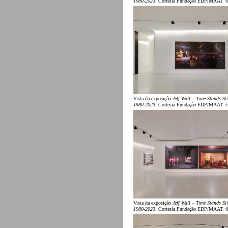
1980-2023
. Cortesia Fundação EDP/MAAT. 
Vista da exposição
Jeff Wall – Time Stands Sti
1980-2023
. Cortesia Fundação EDP/MAAT. 
Vista da exposição
Jeff Wall – Time Stands Sti
1980-2023
. Cortesia Fundação EDP/MAAT. 