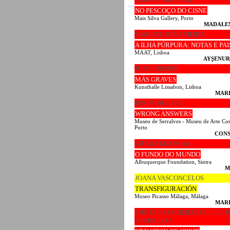
NO PESCOÇO DO CISNE
Mais Silva Gallery, Porto
MADALE
MANUEL JOÃO VIEIRA
A ILHA PÚRPURA: NOTAS E PA
MAAT, Lisboa
AYŞENUR
JUNE CRESPO
MÁS GRAVES
Kunsthalle Lissabon, Lisboa
MARI
JENNY HOLZER
WRONG ANSWERS
Museu de Serralves - Museu de Arte Co
Porto
CONS
GRADA KILOMBA
O FUNDO DO MUNDO
Albuquerque Foundation, Sintra
M
JOANA VASCONCELOS
TRANSFIGURACIÓN
Museo Picasso Málaga, Málaga
MARI
THE DUERCKHEIM COLLECTI
SERRALVES