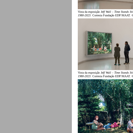
Vista da exposição
Jeff Wall – Time Stands Sti
1980-2023
. Cortesia Fundação EDP/MAAT. 
Vista da exposição
Jeff Wall – Time Stands Sti
1980-2023
. Cortesia Fundação EDP/MAAT. 