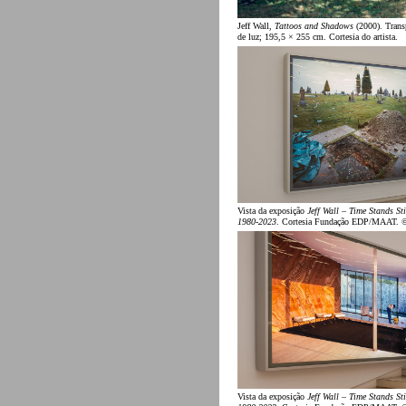
Jeff Wall,
Tattoos and Shadows
(2000). Trans
de luz; 195,5 × 255 cm. Cortesia do artista.
Vista da exposição
Jeff Wall – Time Stands Sti
1980-2023
. Cortesia Fundação EDP/MAAT. 
Vista da exposição
Jeff Wall – Time Stands Sti