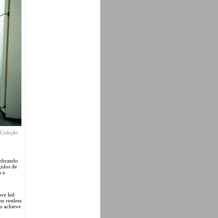
 Coleção
lembrando
gulos de
a a
ave led
e restless
to achieve