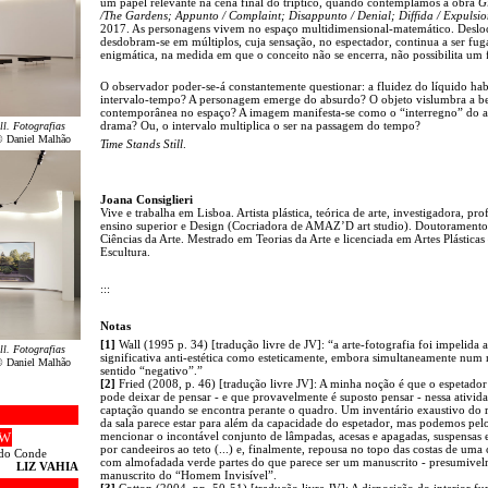
um papel relevante na cena final do tríptico, quando contemplamos a obra
G
/The Gardens; Appunto / Complaint; Disappunto / Denial; Diffida / Expulsio
2017. As personagens vivem no espaço multidimensional-matemático. Deslo
desdobram-se em múltiplos, cuja sensação, no espectador, continua a ser fug
enigmática, na medida em que o conceito não se encerra, não possibilita um 
O observador poder-se-á constantemente questionar: a fluidez do líquido hab
intervalo-tempo? A personagem emerge do absurdo? O objeto vislumbra a b
contemporânea no espaço? A imagem manifesta-se como o “interregno” do a
drama? Ou, o intervalo multiplica o ser na passagem do tempo?
ll. Fotografias
© Daniel Malhão
Time Stands Still
.
Joana Consiglieri
Vive e trabalha em Lisboa. Artista plástica, teórica de arte, investigadora, pro
ensino superior e Design (Cocriadora de AMAZ’D art studio). Doutorament
Ciências da Arte. Mestrado em Teorias da Arte e licenciada em Artes Plásticas
Escultura.
:::
Notas
[1]
Wall (1995 p. 34) [tradução livre de JV]: “a arte-fotografia foi impelida a
ll. Fotografias
significativa anti-estética como esteticamente, embora simultaneamente num
© Daniel Malhão
sentido “negativo”.”
[2]
Fried (2008, p. 46) [tradução livre JV]: A minha noção é que o espetador
pode deixar de pensar - e que provavelmente é suposto pensar - nessa ativid
captação quando se encontra perante o quadro. Um inventário exaustivo do 
da sala parece estar para além da capacidade do espetador, mas podemos pe
OW
mencionar o incontável conjunto de lâmpadas, acesas e apagadas, suspensas e
por candeeiros ao teto (...) e, finalmente, repousa no topo das costas de uma 
a do Conde
com almofadada verde partes do que parece ser um manuscrito - presumivel
LIZ VAHIA
manuscrito do “Homem Invisível”.
[3]
Cotton (2004, pp. 50-51) [tradução livre JV]: A disposição do interior fu