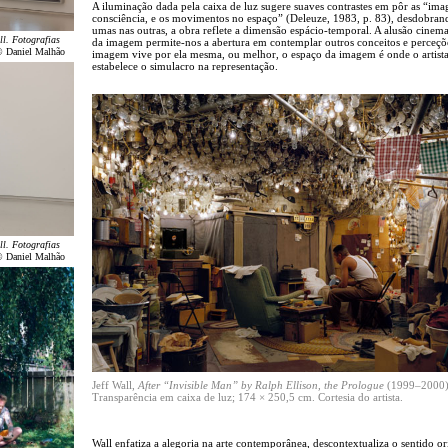
A iluminação dada pela caixa de luz sugere suaves contrastes em pôr as “ima
consciência, e os movimentos no espaço” (Deleuze, 1983, p. 83), desdobran
umas nas outras, a obra reflete a dimensão espácio-temporal. A alusão cinema
ll. Fotografias
da imagem permite-nos a abertura em contemplar outros conceitos e perceçõ
© Daniel Malhão
imagem vive por ela mesma, ou melhor, o espaço da imagem é onde o artist
estabelece o simulacro na representação.
ll. Fotografias
© Daniel Malhão
Jeff Wall,
After “Invisible Man” by Ralph Ellison, the Prologue
(1999–2000)
Transparência em caixa de luz; 174 × 250,5 cm. Cortesia do artista.
Wall enfatiza a alegoria na arte contemporânea, descontextualiza o sentido or