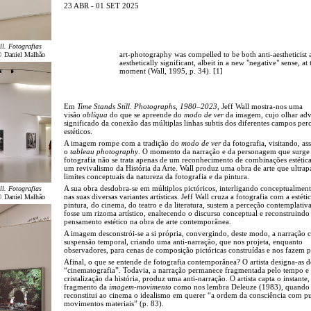
23 ABR - 01 SET 2025
ll. Fotografias
art-photography was compelled to be both anti-aestheticist 
© Daniel Malhão
aesthetically significant, albeit in a new "negative" sense, at
moment (Wall, 1995, p. 34). [1]
Em
Time Stands Still. Photographs, 1980–2023
, Jeff Wall mostra-nos uma
visão
oblíqua
do que se apreende do
modo de ver
da imagem, cujo olhar ad
significado da conexão das múltiplas linhas subtis dos diferentes campos perc
estéticos.
A imagem rompe com a tradição do
modo de ver
da fotografia, visitando, as
o
tableau photography
. O momento da narração e da personagem que surge
fotografia não se trata apenas de um reconhecimento de combinações estétic
um revivalismo da História da Arte. Wall produz uma obra de arte que ultrap
limites conceptuais da natureza da fotografia e da pintura.
A sua obra desdobra-se em múltiplos pictóricos, interligando conceptualment
ll. Fotografias
nas suas diversas variantes artísticas. Jeff Wall cruza a fotografia com a estéti
© Daniel Malhão
pintura, do cinema, do teatro e da literatura, sustem a perceção contemplati
fosse um rizoma artístico, enaltecendo o discurso conceptual e reconstruindo
pensamento estético na obra de arte contemporânea.
A imagem desconstrói-se a si própria, convergindo, deste modo, a narração 
suspensão temporal, criando uma anti-narração, que nos projeta, enquanto
observadores, para cenas de composição pictóricas construídas e nos fazem 
Afinal, o que se entende de fotografia contemporânea? O artista designa-as d
“cinematografia”. Todavia, a narração permanece fragmentada pelo tempo e 
cristalização da história, produz uma anti-narração. O artista capta o instante,
fragmento da
imagem-movimento
como nos lembra Deleuze (1983), quando
reconstitui ao cinema o idealismo em querer “a ordem da consciência com p
movimentos materiais” (p. 83).