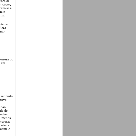
iardini
n order
,
cam-se e
az e
fim.
ita no
eleza
nti-
fessora do
o em
 –
 ser tanto
 novo
 não
ade de
recheio
lo menos
 presas
cadeira
mente o
nciona