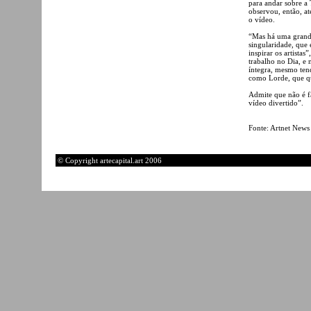
para andar sobre a 
observou, então, at
o vídeo.
“Mas há uma grande
singularidade, que
inspirar os artistas
trabalho no Dia, e
íntegra, mesmo ten
como Lorde, que que
Admite que não é fã
vídeo divertido”.
Fonte: Artnet News
© Copyright artecapital.art 2006