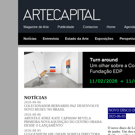
Magazine de Arte
Publicidade
Contactos
Home
Agenda-
Notícias
Entrevista
Estado da Arte
Exposições
Perspetiv
NOTÍCIAS
2026-08-06
COLECIONADOR BERNARDO PAZ DESENVOLVE
NOVO MUSEU NO BRASIL
NOVO DISCO DE
2026-08-06
2025-06-05
ARTISTA E ATRIZ KATE CAPSHAW REVELA
PRIMEIRA NOVA AQUISIÇÃO DO CENTRO OBAMA
DESDE O LANÇAMENTO
O novo disco de Lor
2026-08-05
de junho. Um dos s
GUGGENHEIM ABU DHABI NOMEIA DIRECTORA
fluida, e o vídeo q