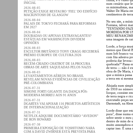
INICIAL
num cenário que le
os minimalistas, m
2026-08-05
Walter De Maria em
PETIÇÃO EXIGE RESTAURO ‘FIEL’ DO EDIFÍCIO
centímetros de terr
MACKINTOSH DE GLASGOW
2026-08-04
No seu site, a músi
PALAIS DE TOKYO FECHARÁ PARA REFORMAS
Fontana, talvez mai
EM 2027
"TENTANDO FAZ
2026-08-04
MORDIDA POR U
DOURADAS OU APENAS EXTRAVAGANTES?
MEU RENASCIMENTO."
ESTÁTUAS EM WASHINGTON DIVIDEM
uma imagem de raio
OPINIÕES
Lorde, a força mus
2026-08-03
menos que David Bo
ESCULTOR BRITÂNICO TONY CRAGG RECEBERÁ
num loft branco vazi
PRÉMIO EUROPEU DE CULTURA 2026
com fita adesiva p
2026-08-03
poderia dar leveza 
RECÉM-CRIADO CHATBOT DE IA PROCURA
quebrada?" Passa e
OBRAS DE ARTE SAQUEADAS PELOS NAZIS
de terra — não é e
obra de De Maria, 
2026-08-03
que a música passa 
LEVANTAMENTOS AÉREOS NO BRASIL
a terra em si mesma
REVELAM NOVAS EVIDÊNCIAS DE CIVILIZAÇÃO
PRÉ-COLOMBIANA
Alojada num simple
2026-07-31
de 1910 no número
SIMONE FORTI GIGANTE DA DANÇA PÓS-
Iorque, consiste e
MODERNA MORREU AOS 91 ANOS
de terra negra e ric
executado peças s
2026-07-31
Darmstadt, na Alem
DGARTES VAI APOIAR 116 PROJETOS ARTÍSTICOS
DE INTERNACIONALIZAÇÃO
Lorde disse que es
2026-07-31
pura", disse numa 
NETFLIX ADQUIRE DOCUMENTÁRIO “AVEDON”
sobre sentir o meu
DE RON HOWARD
dentro de mim de u
2026-07-30
muito assustadora 
PRIMEIRA EXPOSIÇÃO DE YOSHITOMO NARA
captar isso. É uma 
COM A DAVID ZWIRNER ESTÁ PREVISTA PARA