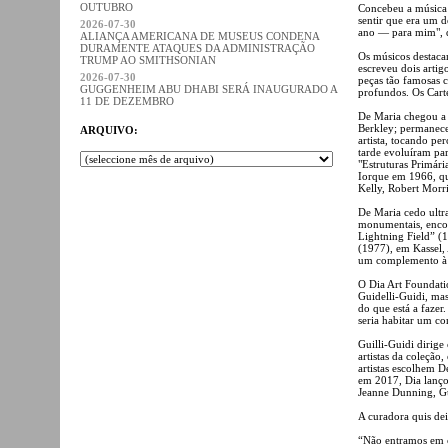
OUTUBRO
Concebeu a música
sentir que era um 
2026-07-30
ano — para mim", di
ALIANÇA AMERICANA DE MUSEUS CONDENA
DURAMENTE ATAQUES DA ADMINISTRAÇÃO
Os músicos destacam
TRUMP AO SMITHSONIAN
escreveu dois artigo
2026-07-30
peças tão famosas 
GUGGENHEIM ABU DHABI SERÁ INAUGURADO A
profundos. Os Cart
11 DE DEZEMBRO
De Maria chegou a 
Berkley; permanecer
ARQUIVO:
artista, tocando p
tarde evoluíram par
"Estruturas Primár
Iorque em 1966, qu
Kelly, Robert Morri
De Maria cedo ultra
monumentais, enco
Lightning Field” (
(1977), em Kassel,
um complemento à 
O Dia Art Foundatio
Guidelli-Guidi, ma
do que está a fazer
seria habitar um c
Guilli-Guidi dirige 
artistas da coleção
artistas escolhem D
em 2017, Dia lançou
Jeanne Dunning, Gu
A curadora quis dei
“Não entramos em co