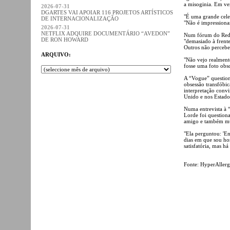
a misoginia. Em vez
2026-07-31
DGARTES VAI APOIAR 116 PROJETOS ARTÍSTICOS
"É uma grande celeb
DE INTERNACIONALIZAÇÃO
"Não é impressiona
2026-07-31
NETFLIX ADQUIRE DOCUMENTÁRIO “AVEDON”
Num fórum do Reddi
DE RON HOWARD
"demasiado à frente
Outros não perceb
ARQUIVO:
"Não vejo realment
fosse uma foto obsc
A “Vogue” question
obsessão transfóbic
interpretação convi
Unido e nos Estado
Numa entrevista à 
Lorde foi question
amigo e também mú
"Ela perguntou: 'En
dias em que sou ho
satisfatória, mas h
Fonte: HyperAllerg