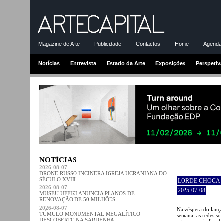
Magazine de Arte
Publicidade
Contactos
Home
Agenda-
Notícias
Entrevista
Estado da Arte
Exposições
Perspetiv
NOTÍCIAS
2026-08-07
DRONE RUSSO INCINERA IGREJA UCRANIANA DO
SÉCULO XVIII
LORDE CHOCA 
2026-08-07
2025-07-08
MUSEU UFFIZI ANUNCIA PLANOS DE
RENOVAÇÃO DE 50 MILHÕES
2026-08-07
Na véspera do lanç
TÚMULO MONUMENTAL MEGALÍTICO
semana, as redes s
DESCOBERTO NA SARDENHA
estar para vir. Lor