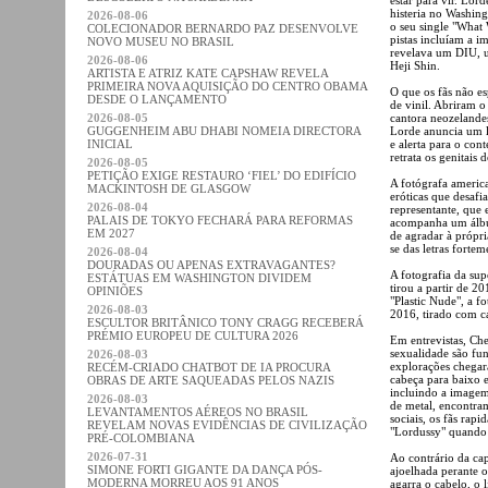
histeria no Washing
2026-08-06
o seu single "What
COLECIONADOR BERNARDO PAZ DESENVOLVE
pistas incluíam a 
NOVO MUSEU NO BRASIL
revelava um DIU, u
2026-08-06
Heji Shin.
ARTISTA E ATRIZ KATE CAPSHAW REVELA
PRIMEIRA NOVA AQUISIÇÃO DO CENTRO OBAMA
O que os fãs não e
DESDE O LANÇAMENTO
de vinil. Abriram 
2026-08-05
cantora neozelandes
GUGGENHEIM ABU DHABI NOMEIA DIRECTORA
Lorde anuncia um l
INICIAL
e alerta para o co
retrata os genitais 
2026-08-05
PETIÇÃO EXIGE RESTAURO ‘FIEL’ DO EDIFÍCIO
A fotógrafa america
MACKINTOSH DE GLASGOW
eróticas que desafi
2026-08-04
representante, que 
PALAIS DE TOKYO FECHARÁ PARA REFORMAS
acompanha um álbum
EM 2027
de agradar à própr
se das letras fortem
2026-08-04
DOURADAS OU APENAS EXTRAVAGANTES?
A fotografia da sup
ESTÁTUAS EM WASHINGTON DIVIDEM
tirou a partir de 2
OPINIÕES
"Plastic Nude", a f
2026-08-03
2016, tirado com ca
ESCULTOR BRITÂNICO TONY CRAGG RECEBERÁ
PRÉMIO EUROPEU DE CULTURA 2026
Em entrevistas, Che
sexualidade são fun
2026-08-03
explorações chegar
RECÉM-CRIADO CHATBOT DE IA PROCURA
cabeça para baixo 
OBRAS DE ARTE SAQUEADAS PELOS NAZIS
incluindo a imagem
2026-08-03
de metal, encontra
LEVANTAMENTOS AÉREOS NO BRASIL
sociais, os fãs ra
REVELAM NOVAS EVIDÊNCIAS DE CIVILIZAÇÃO
"Lordussy" quando 
PRÉ-COLOMBIANA
2026-07-31
Ao contrário da ca
SIMONE FORTI GIGANTE DA DANÇA PÓS-
ajoelhada perante 
MODERNA MORREU AOS 91 ANOS
agarra o cabelo, o 