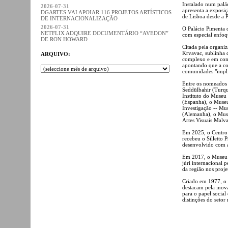
Instalado num palá
2026-07-31
apresenta a exposi
DGARTES VAI APOIAR 116 PROJETOS ARTÍSTICOS
de Lisboa desde a P
DE INTERNACIONALIZAÇÃO
2026-07-31
O Palácio Pimenta d
NETFLIX ADQUIRE DOCUMENTÁRIO “AVEDON”
com especial enfoque
DE RON HOWARD
Citada pela organi
Krvavac, sublinha 
ARQUIVO:
complexo e em cons
apontando que a con
comunidades "impli
Entre os nomeados 
Seddülbahir (Turqu
Instituto do Museu
(Espanha), o Museu
Investigação -- Mu
(Alemanha), o Muse
Artes Visuais Malv
Em 2025, o Centro 
recebeu o Silletto 
desenvolvido com 
Em 2017, o Museu d
júri internacional 
da região nos proj
Criado em 1977, o 
destacam pela inova
para o papel socia
distinções do seto