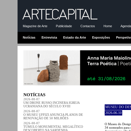
Magazine de Arte
Publicidade
Contactos
Home
Agenda-
Notícias
Entrevista
Estado da Arte
Exposições
Perspetiv
NOTÍCIAS
2026-08-07
UM DRONE RUSSO INCINERA IGREJA
UCRANIANA DO SÉCULO XVIII
MUSEU DO DE
2026-08-07
2026-06-10
O MUSEU UFFIZI ANUNCIA PLANOS DE
RENOVAÇÃO DE 50 MILHÕES
2026-08-07
O Museu do Design 
TÚMULO MONUMENTAL MEGALÍTICO
34 nomeados para 
DESCOBERTO NA SARDENHA
decorrerá no sábad