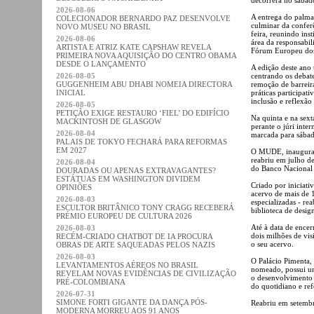
2026-08-06
A entrega do palma
COLECIONADOR BERNARDO PAZ DESENVOLVE
culminar da confe
NOVO MUSEU NO BRASIL
feira, reunindo inst
2026-08-06
área da responsabili
ARTISTA E ATRIZ KATE CAPSHAW REVELA
Fórum Europeu do
PRIMEIRA NOVA AQUISIÇÃO DO CENTRO OBAMA
DESDE O LANÇAMENTO
A edição deste ano
2026-08-05
centrando os debate
GUGGENHEIM ABU DHABI NOMEIA DIRECTORA
remoção de barreira
INICIAL
práticas participat
inclusão e reflexã
2026-08-05
PETIÇÃO EXIGE RESTAURO ‘FIEL’ DO EDIFÍCIO
Na quinta e na sext
MACKINTOSH DE GLASGOW
perante o júri inte
2026-08-04
marcada para sábad
PALAIS DE TOKYO FECHARÁ PARA REFORMAS
EM 2027
O MUDE, inaugurado
reabriu em julho de
2026-08-04
do Banco Nacional U
DOURADAS OU APENAS EXTRAVAGANTES?
ESTÁTUAS EM WASHINGTON DIVIDEM
Criado por iniciat
OPINIÕES
acervo de mais de 
2026-08-03
especializadas - re
ESCULTOR BRITÂNICO TONY CRAGG RECEBERÁ
biblioteca de desig
PRÉMIO EUROPEU DE CULTURA 2026
Até à data de ence
2026-08-03
dois milhões de vis
RECÉM-CRIADO CHATBOT DE IA PROCURA
o seu acervo.
OBRAS DE ARTE SAQUEADAS PELOS NAZIS
2026-08-03
O Palácio Pimenta,
LEVANTAMENTOS AÉREOS NO BRASIL
nomeado, possui um
REVELAM NOVAS EVIDÊNCIAS DE CIVILIZAÇÃO
o desenvolvimento 
PRÉ-COLOMBIANA
do quotidiano e ref
2026-07-31
SIMONE FORTI GIGANTE DA DANÇA PÓS-
Reabriu em setembr
MODERNA MORREU AOS 91 ANOS