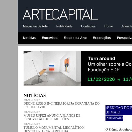
Magazine de Arte
Publicidade
Contactos
Home
Agenda-
Notícias
Entrevista
Estado da Arte
Exposições
Perspetiv
NOTÍCIAS
2026-08-07
DRONE RUSSO INCINERA IGREJA UCRANIANA DO
SÉCULO XVIII
4ª EDIÇÃO DO 
2026-08-07
31 MAIO
MUSEU UFFIZI ANUNCIA PLANOS DE
2016-05-09
RENOVAÇÃO DE 50 MILHÕES
2026-08-07
TÚMULO MONUMENTAL MEGALÍTICO
O Prémio Arquitect
DESCOBERTO NA SARDENHA