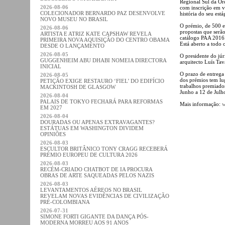
Regional Sul da Or
2026-08-06
com inscrição em vi
COLECIONADOR BERNARDO PAZ DESENVOLVE
história do seu est
NOVO MUSEU NO BRASIL
O prémio, de 500 eu
2026-08-06
propostas que serão
ARTISTA E ATRIZ KATE CAPSHAW REVELA
catálogo PAA 2016
PRIMEIRA NOVA AQUISIÇÃO DO CENTRO OBAMA
Está aberto a todo o
DESDE O LANÇAMENTO
2026-08-05
O presidente do jú
GUGGENHEIM ABU DHABI NOMEIA DIRECTORA
arquitecto Luís Tav
INICIAL
O prazo de entrega
2026-08-05
dos prémios tem lu
PETIÇÃO EXIGE RESTAURO ‘FIEL’ DO EDIFÍCIO
trabalhos premiado
MACKINTOSH DE GLASGOW
Junho a 12 de Julh
2026-08-04
PALAIS DE TOKYO FECHARÁ PARA REFORMAS
Mais informação:
w
EM 2027
2026-08-04
DOURADAS OU APENAS EXTRAVAGANTES?
ESTÁTUAS EM WASHINGTON DIVIDEM
OPINIÕES
2026-08-03
ESCULTOR BRITÂNICO TONY CRAGG RECEBERÁ
PRÉMIO EUROPEU DE CULTURA 2026
2026-08-03
RECÉM-CRIADO CHATBOT DE IA PROCURA
OBRAS DE ARTE SAQUEADAS PELOS NAZIS
2026-08-03
LEVANTAMENTOS AÉREOS NO BRASIL
REVELAM NOVAS EVIDÊNCIAS DE CIVILIZAÇÃO
PRÉ-COLOMBIANA
2026-07-31
SIMONE FORTI GIGANTE DA DANÇA PÓS-
MODERNA MORREU AOS 91 ANOS