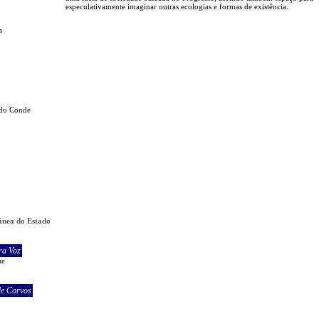
especulativamente imaginar outras ecologias e formas de existência.
a
a do Conde
ânea do Estado
ra Voz
ne
de Corvos