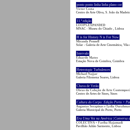
ponto ponto linha linha plano cor
Victor Costa
Centro de Arte Oliva, S. João da Madeir
11.ª edição
LOOPS.EXPANDED
MNAC - Museu do Chiado , Lisboa
H is for History N is For Now
Miranda Pennell
Solar - Galeria de Arte Cinemática, Vil
Intervalo
Eduardo Matos
Estação Nova de Coimbra, Coimbra
Heterotopic Turbulences
Michael Najjar
Galeria Filomena Soares, Lisboa
Chuva de Verão
Obras da Coleção de Arte Contempor
Centro de Artes de Sines, Sines
Cultura do Corpo: Edição Porto
+
Pa
Augustas Serapinas e Lydia Ourahma
Galeria Municipal do Porto, Porto
Era Uma Vez na América
|
Conversa 
COLECTIVA + Fariba Hajamadi
Pavilhão Julião Sarmento, Lisboa