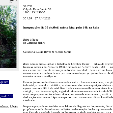
SALTO
Calçada Dom Gastão 5A
1900-193 LISBOA
30 ABR - 27 JUN 2026
Inauguração: dia 30 de Abril, quinta-feira, pelas 18h, na Salto
Beira Mágoa
de Christine Henry
Curadoria: David Revés & Nicolai Sarbib
Beira Mágoa
traz a Lisboa o trabalho de Christine Henry — artista de orige
francesa, nascida no Porto em 1958 e radicada no Algarve desde 1981 —, n
que é a sua mais recente exposição individual na cidade (depois de um hiato
catorze anos), no âmbito de um percurso marcado por projectos desenvolvid
maioritariamente no Algarve.
áquinas
Entre objectos produzidos e encontrados, entre o humano e o animal, o orgâ
industrial, o natural e o sintético, as obras reunidas nesta exposição habitam
espaço incerto e difícil de estabilizar. Cada elemento oscila entre o utensílio e
vestígio, o detrito e a relíquia, sugerindo simultaneamente artefactos simbólic
matérias que parecem ter sobrevivido a processos de soterramento, erosão e
ção de Arte
deslocação, e tornando frágeis categorias como natureza e cultura, identidade
alteridade.
Naquela que pode ser também uma leitura de diagnóstico do presente, Beir
râneas, Ribeira
propõe uma reflexão sobre as condições de devastação do Antropoceno e de 
uma ideia de sociedade baseada no Progresso, abrindo também espaço para