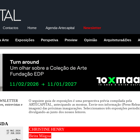
Contactos
Home
Agenda-Artecapital
Newsletter
a Arte
Exposições
Perspetiva
Preview
Opinião
Arquitetura&Des
A
NEWSLETTER
O seguinte guia de exposições é uma perspectiva prévia compilada pela
s, entrevistas e
ARTECAPITAL, antecipando as mostras. Envie-nos informação (Press-Releas
imagem) das próximas inaugurações. Seleccionamos três exposições periodi
divulgando-as junto dos nossos leitores.
NDA
CHRISTINE HENRY
Beira Mágoa