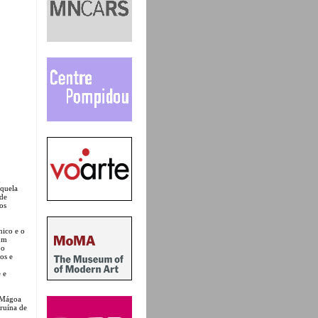
m
aquela
 de
os
nico e o
 um
 o
os e
 e
a Mágoa
ruína de