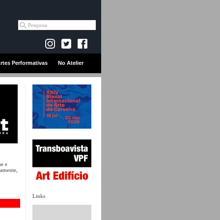
rtes Performativas
No Atelier
e e
camente,
Links