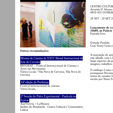
CENTRO CULTUR
Avenida D. Afonso
4810-431 GUIMA
20 SET - 20 SET 
Lançamento do cat
16h00, no Palácio
Entrada livre
Estrada Perdida
Com Victor Costa e
Outras recomendações:
A exposição do arti
este sábado com o 
Mostra de Cinema da XXIV Bienal Internacional de
largo espectro da p
Arte de Cerveira
imagens, trabalhos
BIOGRAF – Festival Internacional de Cinema e
Artes em Movimento
O catálogo é uma c
Vários Locais / Vila Nova de Cerveira, Vila Nova de
portuguesa Documen
Cerveira
textos do curador I
escrito por Nuno Fa
14ª edição do Periferias
Festival internacional de cinema
Vários locais,
2ª Sessão do Palco Experimental - Partícula no
Açúcar
AnaVitória + LaMaison
Jardins do Bombarda - Centro Cultural e Comunitário,
Lisboa