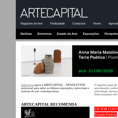
Magazine de Arte
Publicidade
Contactos
Home
Agenda-
Notícias
Entrevista
Estado da Arte
Exposições
Perspetiv
Subscreva
agora a ARTECAPITAL - NEWSLETTER
O seguinte guia de
quinzenal para saber as últimas exposições, entrevistas e
antecipando conferê
notícias de arte contemporânea.
informação (press-
Seleccionamos três 
ARTECAPITAL RECOMENDA
VICTOR COSTA
Estrada Perdida