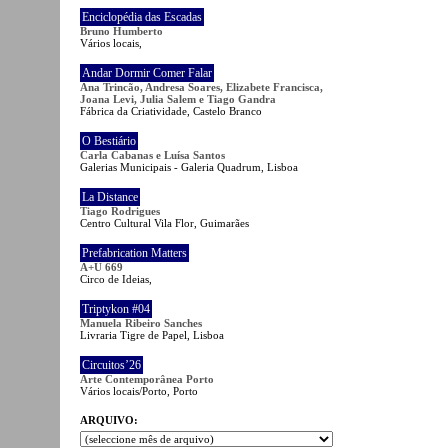
Enciclopédia das Escadas
Bruno Humberto
Vários locais,
Andar Dormir Comer Falar
Ana Trincão, Andresa Soares, Elizabete Francisca,
Joana Levi, Julia Salem e Tiago Gandra
Fábrica da Criatividade, Castelo Branco
O Bestiário
Carla Cabanas e Luísa Santos
Galerias Municipais - Galeria Quadrum, Lisboa
La Distance
Tiago Rodrigues
Centro Cultural Vila Flor, Guimarães
Prefabrication Matters
A+U 669
Circo de Ideias,
Triptykon #04
Manuela Ribeiro Sanches
Livraria Tigre de Papel, Lisboa
Circuitos’26
Arte Contemporânea Porto
Vários locais/Porto, Porto
ARQUIVO: