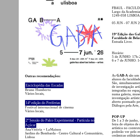
FBAUL - FACULD
Largo da Academia 
1249-058 LISBOA
05 JUN - 07 JUN 
19ª Edição das Gal
Faculdade de Bela
Entrada Livre.
Horário:
5 de JUNHO: 17h-
6 e 7 de JUNHO: 
As
GAB-A
são um e
Outras recomendações:
alunos da faculdade
São, simultaneament
Enciclopédia das Escadas
de investigação artí
Bruno Humberto
integradas no espa
Vários locais,
numa galeria, museu
investigação artíst
aberto pontuado pel
14ª edição do Periferias
Diálogos pela Arte
Festival internacional de cinema
Vários locais,
POP-UP
2ª Sessão do Palco Experimental - Partícula no
De 1 a 3 de junho,
feira de objetos de
Açúcar
artística no contex
AnaVitória + LaMaison
poderão ver pelo es
Jardins do Bombarda - Centro Cultural e Comunitário,
cerâmicas utilitária
Lisboa