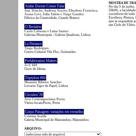
MOSTRA DE TR
Andar Dormir Comer Falar
No dia 5 de junho,
20h00, a faculdade
Ana Trincão, Andresa Soares, Elizabete Francisca,
corredores de todo 
Joana Levi, Julia Salem e Tiago Gandra
Escultura, Pintura,
Fábrica da Criatividade, Castelo Branco
que se expandem pe
um Ciclo de Vídeo 
O Bestiário
Carla Cabanas e Luísa Santos
Galerias Municipais - Galeria Quadrum, Lisboa
La Distance
Tiago Rodrigues
Centro Cultural Vila Flor, Guimarães
Prefabrication Matters
A+U 669
Circo de Ideias,
Triptykon #04
Manuela Ribeiro Sanches
Livraria Tigre de Papel, Lisboa
Circuitos’26
Arte Contemporânea Porto
Vários locais/Porto, Porto
Corpo Paisagem: variações em vermelho
Cristina Ataíde
Galeria Municipal de Matosinhos, Matosinhos
ARQUIVO: