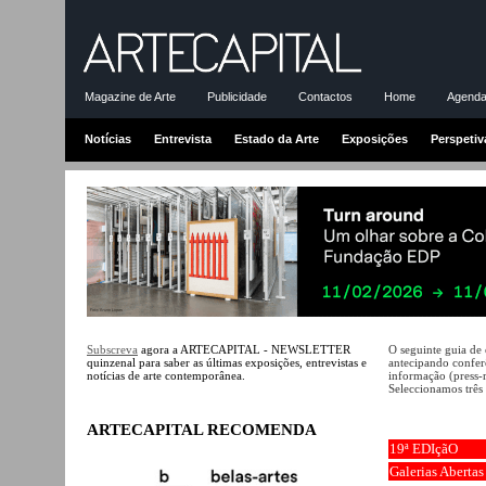
Magazine de Arte
Publicidade
Contactos
Home
Agenda-
Notícias
Entrevista
Estado da Arte
Exposições
Perspetiv
Subscreva
agora a ARTECAPITAL - NEWSLETTER
O seguinte guia de
quinzenal para saber as últimas exposições, entrevistas e
antecipando conferê
notícias de arte contemporânea.
informação (press-
Seleccionamos três 
ARTECAPITAL RECOMENDA
19ª EDIçãO
Galerias Abertas