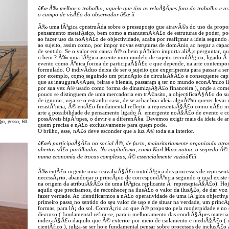
â€œ Ã‰ melhor o trabalho, aquele que tira as relaÃ§Ãµes fora do trabalho e as
o campo de visÃ£o do observador â€œ ii
Ã‰ uma lÃ³gica construÃ­da sobre o pressuposto que atravÃ©s do uso da propos
pensamento metafÃ­sico, bem como a manutenÃ§Ã£o de estruturas de poder, pod
ao fazer uso da noÃ§Ã£o de objectividade, acaba por reafirmar a ideia segundo 
ao sujeito, assim como, por impor novas estruturas de domÃ­nio ao negar a cap
de sentido. Se o valor em causa Ã© o bem pÃºblico importa aliÃ¡s perguntar, q
o bem ? Ã‰ uma lÃ³gica assente num modelo de sujeito tecnolÃ³gico, ligado Ã 
evento como Ãºnica forma de participaÃ§Ã£o e que depende, na arte contempo
formulado. O indivÃ­duo deixa de ser o sujeito que experimenta para passar a ser
por exemplo, como seguindo um princÃ­pio de circulaÃ§Ã£o e consequente capi
que as inauguraÃ§Ãµes, feiras e bienais, passaram a ter no mundo econÃ³mico lig
por sua vez Ã© usado como forma de dinamizaÃ§Ã£o financeira ), onde a comeÃ
pouco se distinguem de uma mercadoria em trÃ¢nsito, a objectificaÃ§Ã£o do s
de ignorar, veja-se o estranho caso, de se achar boa ideia alguÃ©m querer leva
resistÃªncia, Ã© entÃ£o fundamental reflectir a representaÃ§Ã£o como nÃ£o me
arte a possibilidade de pensamento ligado Ã emergente noÃ§Ã£o de evento e c
possÃ­veis hipÃ³teses, o devir e a diferenÃ§a. Devemos exigir mais da ideia de ar
§o, gesso, 60
quem precisa e nÃ£o exclusivamente para quem pode.
O brilho, esse, nÃ£o deve esconder que a luz Ã© toda ela interior.
â€œA participaÃ§Ã£o no social Ã©, de facto, maioritariamente organizada atra
abertos sÃ£o partilhados. No capitalismo, como Karl Marx notou, o segredo Ã© o
numa economia de trocas complexas, Ã© essencialmente vazioâ€iii
Ã‰ entÃ£o urgente uma reavaliaÃ§Ã£o ontolÃ³gica dos processos de represent
necessÃ¡rio, abandonar o princÃ­pio de correspondÃªncia segundo o qual existe u
na origem da atribuiÃ§Ã£o de uma lÃ³gica replicante Ã representaÃ§Ã£o). Hoj
aquilo que precisamos, de reconhecer na ilusÃ£o o valor da ilusÃ£o, de dar voz 
fazer verdade. Ao identificarmos a nÃ£o operatividade de uma lÃ³gica objectiva
primeiro passo no sentido do seu valor de uso e de situar na verdade, um princÃ­p
formas, para lÃ¡ do sol. ContrÃ¡rio ao que Ã© proposto pela modernidade e no
discurso ( fundamental refira-se, para o melhoramento das condiÃ§Ãµes materia
indexaÃ§Ã£o daquilo que Ã© exterior por meio de isolamento e mediÃ§Ã£o (
cientÃ­fico ), julga-se ser hoje fundamental pensar sobre processos de inclusÃ