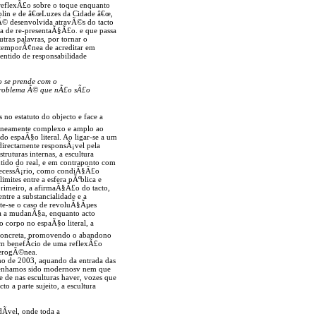
 reflexÃ£o sobre o toque enquanto
plin e de â€œLuzes da Cidade â€œ,
 Ã© desenvolvida atravÃ©s do tacto
a de re-presentaÃ§Ã£o. e que passa
tras palavras, por tornar o
temporÃ¢nea de acreditar em
entido de responsabilidade
o se prende com o
O problema Ã© que nÃ£o sÃ£o
no estatuto do objecto e face a
ltaneamente complexo e amplo ao
do espaÃ§o literal. Ao ligar-se a um
directamente responsÃ¡vel pela
uturas internas, a escultura
ntido do real, e em contraponto com
o necessÃ¡rio, como condiÃ§Ã£o
limites entre a esfera pÃºblica e
rimeiro, a afirmaÃ§Ã£o do tacto,
ntre a substancialidade e a
ote-se o caso de revoluÃ§Ãµes
ara a mudanÃ§a, enquanto acto
 corpo no espaÃ§o literal, a
a concreta, promovendo o abandono
m benefÃ­cio de uma reflexÃ£o
terogÃ©nea.
no de 2003, aquando da entrada das
 tenhamos sido modernosv nem que
 e de nas esculturas haver, vozes que
o a parte sujeito, a escultura
Ã­vel, onde toda a