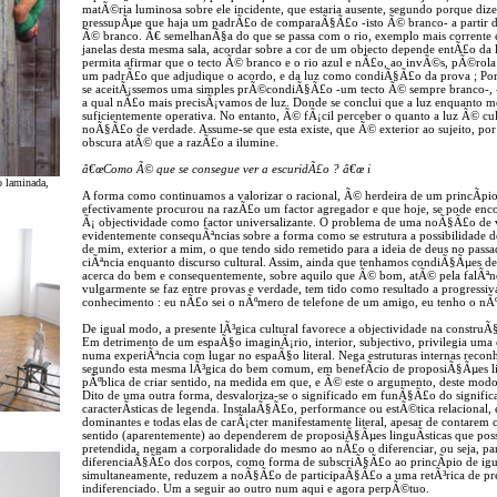
matÃ©ria luminosa sobre ele incidente, que estaria ausente, segundo porque diz
pressupÃµe que haja um padrÃ£o de comparaÃ§Ã£o -isto Ã© branco- a partir do
Ã© branco. Ã€ semelhanÃ§a do que se passa com o rio, exemplo mais corrente e 
janelas desta mesma sala, acordar sobre a cor de um objecto depende entÃ£o d
permita afirmar que o tecto Ã© branco e o rio azul e nÃ£o, ao invÃ©s, pÃ©rola 
um padrÃ£o que adjudique o acordo, e da luz como condiÃ§Ã£o da prova ; Por
se aceitÃ¡ssemos uma simples prÃ©condiÃ§Ã£o -um tecto Ã© sempre branco-, -
a qual nÃ£o mais precisÃ¡vamos de luz. Donde se conclui que a luz enquanto
suficientemente operativa. No entanto, Ã© fÃ¡cil perceber o quanto a luz Ã© cu
noÃ§Ã£o de verdade. Assume-se que esta existe, que Ã© exterior ao sujeito, por
obscura atÃ© que a razÃ£o a ilumine.
â€œComo Ã© que se consegue ver a escuridÃ£o ? â€œ i
o laminada,
A forma como continuamos a valorizar o racional, Ã© herdeira de um princÃ­pio
efectivamente procurou na razÃ£o um factor agregador e que hoje, se pode enc
Ã¡ objectividade como factor universalizante. O problema de uma noÃ§Ã£o de v
evidentemente consequÃªncias sobre a forma como se estrutura a possibilidade
de mim, exterior a mim, o que tendo sido remetido para a ideia de deus no pass
ciÃªncia enquanto discurso cultural. Assim, ainda que tenhamos condiÃ§Ãµes d
acerca do bem e consequentemente, sobre aquilo que Ã© bom, atÃ© pela falÃªnc
vulgarmente se faz entre provas e verdade, tem tido como resultado a progress
conhecimento : eu nÃ£o sei o nÃºmero de telefone de um amigo, eu tenho o nÃ
De igual modo, a presente lÃ³gica cultural favorece a objectividade na construÃ
Em detrimento de um espaÃ§o imaginÃ¡rio, interior, subjectivo, privilegia uma
numa experiÃªncia com lugar no espaÃ§o literal. Nega estruturas internas reconh
segundo esta mesma lÃ³gica do bem comum, em benefÃ­cio de proposiÃ§Ãµes li
pÃºblica de criar sentido, na medida em que, e Ã© este o argumento, deste modo
Dito de uma outra forma, desvaloriza-se o significado em funÃ§Ã£o do significa
caracterÃ­sticas de legenda. InstalaÃ§Ã£o, performance ou estÃ©tica relacional,
dominantes e todas elas de carÃ¡cter manifestamente literal, apesar de contar
sentido (aparentemente) ao dependerem de proposiÃ§Ãµes linguÃ­sticas que poss
pretendida, negam a corporalidade do mesmo ao nÃ£o o diferenciar, ou seja, p
diferenciaÃ§Ã£o dos corpos, como forma de subscriÃ§Ã£o ao princÃ­pio de ig
simultaneamente, reduzem a noÃ§Ã£o de participaÃ§Ã£o a uma retÃ³rica de p
indiferenciado. Um a seguir ao outro num aqui e agora perpÃ©tuo.