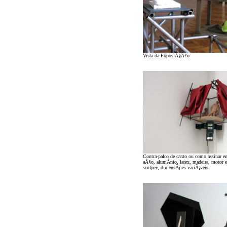
Vista da ExposiÃ§Ã£o
Contra-palco de canto ou como assinar e
aÃ§o, alumÃ­nio, latex, madeira, motor 
sculpey, dimensÃµes variÃ¡veis