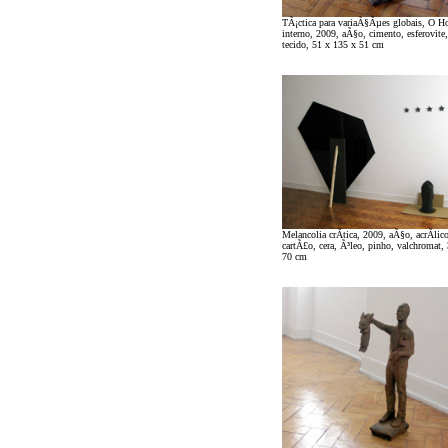
TÃ¡ctica para variaÃ§Ãµes globais, O Ho
interno, 2009, aÃ§o, cimento, esferovite, 
tecido, 51 x 135 x 51 cm
Melancolia crÃ­tica, 2009, aÃ§o, acrÃ­lic
cartÃ£o, cera, Ã³leo, pinho, valchromat,
70 cm