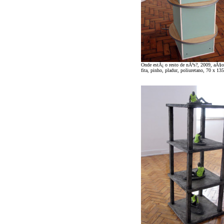
Onde estÃ¡ o resto de nÃ³s?, 2009, aÃ§o
fita, pinho, pladur, poliuretano, 70 x 13