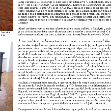
outro enquanto tal, propondo-se para isso e em alternativa Ã opticalidade, uma
metÃ¡fora de interiorizaÃ§Ã£o da diferenÃ§a. Lembro-me a propÃ³sito de Cha
cuja ideia central -o amor Ã© cego, nÃ£o tÃ£o prosaico quanto possa parecer-
como condiÃ§Ã£o de re-conhecimento do outro, ideia aliÃ¡s, muito prÃ³xima d
no fundo pela possibilidade da ausÃªncia ser pensada como presenÃ§a, ou por ou
reconhecimento operativo. Em conclusÃ£o, Ã© preciso arranjar uma forma con
apariÃ§Ãµes, de modo a ter presente o in-visÃ­vel e desenvolver pelo outro um s
actuante.
â€œO problema com os modelos dominantes na teoria cultural e literÃ¡ria , nÃ£
facto de estes serem demasiado abstractos para articular o concreto do real. 
, bandeira,
suficientemente abstractos para articular o real incorpÃ³reo do concreto â€œ iv
5 x 90
Ã semelhanÃ§a de perÃ­odos anteriores, nos quais em paralelo com alteraÃ§Ãµes 
profundas mudanÃ§as socio-culturais, a escultura oferece hoje, um lugar simu
pensamento crÃ­tico, para lÃ¡ do objecto enquanto signo de si mesmo e para lÃ¡ 
reconhecimento individual, torna o real maleÃ¡vel e o sujeito contemporÃ¢neo 
produÃ§Ã£o de sentido. AtravÃ©s do desenvolvimento e interiorizaÃ§Ã£o de estr
devolve o conhecimento ao corpo, oferece resistÃªncia Ã autoridade sobre o se
um significado objectivo, exercÃ­cio factual, introduz o desejo, metonÃ­mia d
polÃ­tica. Partindo do indivÃ­duo, a escultura tem a capacidade de destabilizar os 
aquilo que Ã© privado, ao acrescentar Ã dimensÃ£o do visÃ­vel, prÃ³xima do p
estruturante para o segundo. Perturba a contingÃªncia do objecto e posiciona-se e
possibilidade, tendo por isso papel preponderante na emergÃªncia do evento. N
polÃ­ticas onde o gesto destrutivo sobre esculturas, compete inÃºmeras vezes p
fundador. Ã relaÃ§Ã£o directa que um posicionamento efectivo estabelece com o
escultura acrescenta neste sentido, a incorporalidade do corpo como presenÃ§
de uma produÃ§Ã£o de sentido mediada, prÃ©-determinada e indiferenciada, e
sobre a insubstancialidade do evento, e sobre uma noÃ§Ã£o de comunidade he
Pegando no exemplo anterior e tendo em mente as imagens por certo vivas do a
tropas norte americanas em Bagdad, nÃ£o Ã© difÃ­cil pensar que talvez nunca
algum dia se tenha deixado de acreditar que hÃ¡ espÃ­ritos a habitar os objectos,
importa saber quando calar e outras que importa aprender a ouvir. De quase object
contemporÃ¢nea transporta a possibilidade imanente da acÃ§Ã£o critica.vi
De regresso, o subterrÃ¢neo Ã© entÃ£o esse lugar onde o invisÃ­vel se torna aud