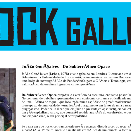
JoÃ£o GonÃ§alves - Do SubterrÃ¢neo Opaco
JoÃ£o GonÃ§alves (Lisboa, 1978) vive e trabalha em Londres. Licenciado em Ar
Belas-Artes da Universidade de Lisboa, estÃ¡ actualmente a realizar um Doutor
uma bolsa de investigaÃ§Ã£o da FundaÃ§Ã£o para a CiÃªncia e Tecnologia, com
valor crÃ­tico da escultura figurativa contemporÃ¢nea.
Do SubterrÃ¢neo Opaco
propÃµe o exercÃ­cio da escultura, enquanto possibil
No conjunto de trabalhos apresentados e em confronto com uma opticalidade mod
de uma - Ã©tica de toque - que localizada numa espÃ©cie de prÃ©-modernism
pressuposto de interioridade, torna legÃ­vel o argumento em favor de uma pas
pragmatismo. Poder-se-ia dizer que em face do presente colapso institucional, 
um pÃ³s-capitalismo tardio, que constrÃ³i sentido atravÃ©s do escultÃ³rico e que 
contemporÃ¢neo, o seu principal actor polÃ­tico.
Se a sala em que nos encontramos estivesse Ã s escuras, discutir a cor do tecto, s
suposiÃ§Ã£o. Primeiro, porque a qualidade cromÃ¡tica de um objecto, o tecto n