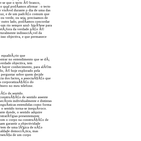
er-se que o tecto Ã© branco,
 qual podÃ­amos afirmar : o tecto
visÃ­vel durante o dia de uma das
a luz, e de um padrÃ£o comum que
ou verde, ou seja, precisamos de
 outro lado, podÃ­amos concordar
um rio sempre azul- hipÃ³tese para
 metÃ¡fora da verdade nÃ£o Ã©
lturalmente indissociÃ¡vel da
 isso objectiva, e que permanece
 equalitÃ¡rio que
ontrar no entendimento que se dÃ¡
erdade objectiva, tem
 de haver conhecimento, para alÃ©m
ado, Ã© hoje explorado pela
e perguntar sobre quem decide
ia dos factos, a associaÃ§Ã£o que
iva corporatizaÃ§Ã£o do
ºmero no meu telefone.
§Ã£o de sentido.
 construÃ§Ã£o de sentido assente
ecÃ­veis individualmente e distintas
nguÃ­sticas entendidas como forma
 o sentido torna-se inequÃ­voco.
nte donde, o sentido adquire
 estratÃ©gias presentemente
em com o corpo na construÃ§Ã£o de
am garantir a objectividade
artem de uma lÃ³gica de nÃ£o
ualdade democrÃ¡tica, mas
resenÃ§a de um corpo