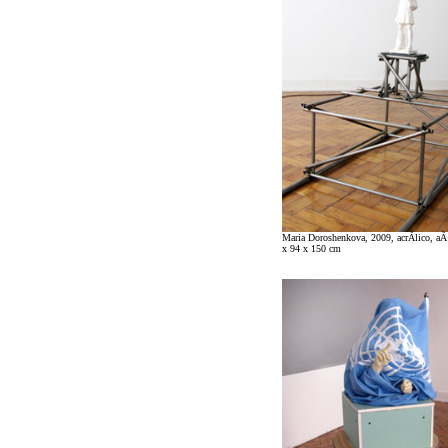
Maria Doroshenkova, 2009, acrÃ­lico, aÃ
x 94 x 150 cm