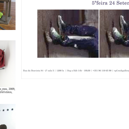
m crux, 2009,
elÃ©ctrico,