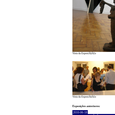
Vista da ExposiÃ§Ã£o
Vista da ExposiÃ§Ã£o
Exposições anteriores:
2010-06-18