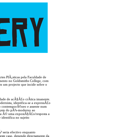
tes PlÃ¡sticas pela Faculdade de
amento no Goldsmiths College, com
 um projecto que incide sobre o
idade de acÃ§Ã£o crÃ­tica imanente.
ernista, identifica-se a expressÃ£o
o contemporÃ¢neo e assente num
sagem do pÃ³s-moderno ao
esta Ã© uma exposiÃ§Ã£o/resposta a
identifica no sujeito
Ã³ seria efectivo enquanto
este caso, depende directamente da