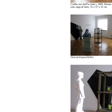
Coelho nos farÃ³is (trad.), 2009, Resina 
com carga de ferro, 15 x 57 x 22 cm
Vista da ExposiÃ§Ã£o