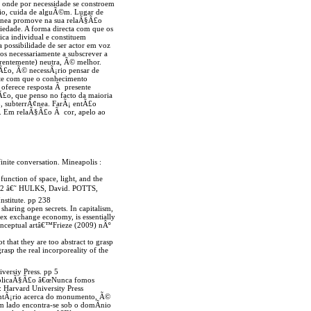
, onde por necessidade se constroem
rio, cuida de alguÃ©m. Lugar de
Ã¢nea promove na sua relaÃ§Ã£o
iedade. A forma directa com que os
ica individual e constituem
a possibilidade de ser actor em voz
os necessariamente a subscrever a
arentemente) neutra, Ã© melhor.
Ã£o, Ã© necessÃ¡rio pensar de
ante com que o conhecimento
 oferece resposta Ã presente
£o, que penso no facto da maioria
o, subterrÃ¢nea. FarÃ¡ entÃ£o
em. Em relaÃ§Ã£o Ã cor, apelo ao
ite conversation. Mineapolis :
unction of space, light, and the
rt 2 â€˜ HULKS, David. POTTS,
stitute. pp 238
 sharing open secrets. In capitalism,
lex exchange economy, is essentially
onceptual artâ€™Frieze (2009) nÂº
 that they are too abstract to grasp
rasp the real incorporeality of the
versiy Press. pp 5
publicaÃ§Ã£o â€œNunca fomos
Harvard University Press
mentÃ¡rio acerca do monumento, Ã©
um lado encontra-se sob o domÃ­nio