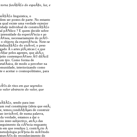
 torna funÃ§Ã£o do espaÃ§o, luz, e
iÃ§Ã£o linguistica, o
em ser postos de parte. No entanto
a qual existe uma verdade exterior
acidade individual de construÃ§Ã£o
ual pÃºblico ? E quem decide sobre
intensidade da experiÃªncia e ao
rÃ¢nea, necessariamente do prÃ©-
 o objecto da experiÃªncia. Note-se
talizaÃ§Ã£o do visÃ­vel, o peso
ado Ã s artes plÃ¡sticas ( e que
§ar pelos agentes, que aliÃ¡s
ujeito contemporÃ¢neo Ã© difÃ­cil
r um tiro. Como forma de
tafÃ­sica, de modo a perceber na
omunidade, interiorizando como
te e aceitar o cosmopolitismo, para
vÃ©s de ritos em que segredos
 valor abstracto do valor, que
aÃ§Ã£o, sendo para isso
m real constituinte (ideia que estÃ¡
e, temos condiÃ§Ãµes de construir
ao invisÃ­vel, de numa palavra,
 da verdade, estamos a dar o
io inter-subjectivo, atrÃ¡s das
 seguimento da ciÃªncia enquanto
is em que resultou ), contrÃ¡rio Ã
 metodologia prÃ³pria do mÃ©todo
£o atravÃ©s do reconhecimento do