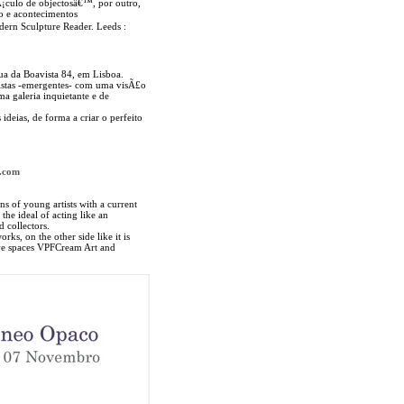
¡culo de objectosâ€™, por outro,
o e acontecimentos
rn Sculpture Reader. Leeds :
Rua da Boavista 84, em Lisboa.
istas -emergentes- com uma visÃ£o
 galeria inquietante e de
deias, de forma a criar o perfeito
l.com
ns of young artists with a current
the ideal of acting like an
d collectors.
ks, on the other side like it is
ive spaces VPFCream Art and