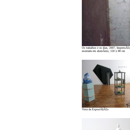
Os trabalhos e os dias, 2007, ImpressÃ£
montada em alumÃ­nio, 150 x 88 cm
Vista da ExposiÃ§Ã£o