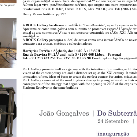
da â€˜organizaÃ§Ã£o neo-liberal de consumoâ€™ e o seu respectivo â€˜espectÃ
Ã© um lugar vivo, potÃªncialmente caÃ³tico, que origina um teatro espontÃ¢ne
de Polyester
revolucionÃ¡rios.â€ HULKS, David. POTTS, Alex. WOOD, Jon. Eds (2007) Mode
Henry Moore Institute. pp 297
A
ROCK Gallery
localiza-se no edifÃ­cio "TransBoavista", especificamente na 
Apresenta-se como uma galeria com o intuito de promover exposiÃ§Ãµes de art
actual da arte contemporÃ¢nea, e um percurso construido no sÃ©c. XXI. Ã‰ uma
emoÃ§Ã£o.
A
ROCK Gallery
preconiza o ideal de actuar como uma interacÃ§Ã£o de novas i
contexto para artistas, crÃ­ticos e coleccionadores.
HorÃ¡rio: TerÃ§a a SÃ¡bado, das 14:00 Ã s 19:30H
Rua da Boavista 84, 2Âº and - sala 5 / 1200-068 Lisboa - Portugal
Tel: +351 213 433 259 Tm: +351 96 110 65 90 Email:
vpf.rockgallery@gmai
Rock Gallery presents itself as a gallery with the intention of promoting exhibitio
vision of the contemporary art, and a distance set up as the XXI century. It extols 
interaction of new ideas of form to create the perfect context for artists, critics an
Rock Gallery came out of the need to give a change to young artists show their wor
consequence of the strategy that begun with the opening in 2005 of the exposit
Platform Revolver in the same building