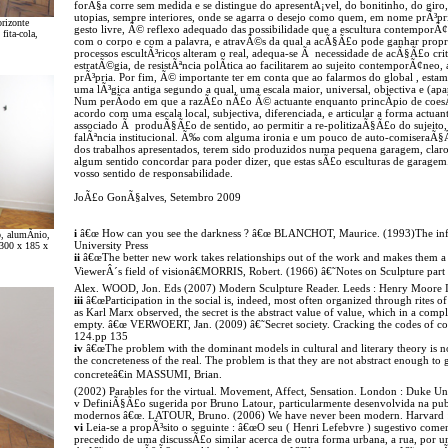
forÃ§a corre sem medida e se distingue do apresentÃ¡vel, do bonitinho, do giro
utopias, sempre interiores, onde se agarra o desejo como quem, em nome prÃ³p
rizonte
gesto livre, Ã© reflexo adequado das possibilidade que a escultura contempor
fita-cola,
com o corpo e com a palavra, e atravÃ©s da qual a acÃ§Ã£o pode ganhar propr
processos escultÃ³ricos alteram o real, adequa-se Ã necessidade de acÃ§Ã£o crit
estratÃ©gia, de resistÃªncia polÃ­tica ao facilitarem ao sujeito contemporÃ¢neo, 
prÃ³pria. Por fim, Ã© importante ter em conta que ao falarmos do global , estam
uma lÃ³gica antiga segundo a qual, uma escala maior, universal, objectiva e (ap
Num perÃ­odo em que a razÃ£o nÃ£o Ã© actuante enquanto princÃ­pio de coes
acordo com uma escala local, subjectiva, diferenciada, e articular a forma actu
associado Ã produÃ§Ã£o de sentido, ao permitir a re-politizaÃ§Ã£o do sujeito,
falÃªncia institucional. Ã‰ com alguma ironia e um pouco de auto-comiseraÃ§Ã
dos trabalhos apresentados, terem sido produzidos numa pequena garagem, clar
algum sentido concordar para poder dizer, que estas sÃ£o esculturas de garag
vosso sentido de responsabilidade.
JoÃ£o GonÃ§alves, Setembro 2009
i
â€œ How can you see the darkness ? â€œ BLANCHOT, Maurice. (1993)The infin
o, alumÃ­nio,
University Press
 300 x 185 x
ii
â€œThe better new work takes relationships out of the work and makes them a f
ViewerÂ´s field of visionâ€MORRIS, Robert. (1966) â€˜Notes on Sculpture pa
Alex. WOOD, Jon. Eds (2007) Modern Sculpture Reader. Leeds : Henry Moore In
iii
â€œParticipation in the social is, indeed, most often organized through rites of
as Karl Marx observed, the secret is the abstract value of value, which in a comp
empty. â€œ VERWOERT, Jan. (2009) â€˜Secret society. Cracking the codes of c
124.pp 135
iv
â€œThe problem with the dominant models in cultural and literary theory is not
the concreteness of the real. The problem is that they are not abstract enough to g
concreteâ€in MASSUMI, Brian.
(2002) Parables for the virtual. Movement, Affect, Sensation. London : Duke Uni
v DefiniÃ§Ã£o sugerida por Bruno Latour, particularmente desenvolvida na 
modernos â€œ. LATOUR, Bruno. (2006) We have never been modern. Harvard : 
vi
Leia-se a propÃ³sito o seguinte : â€œO seu ( Henri Lefebvre ) sugestivo co
precedido de uma discussÃ£o similar acerca de outra forma urbana, a rua, por 