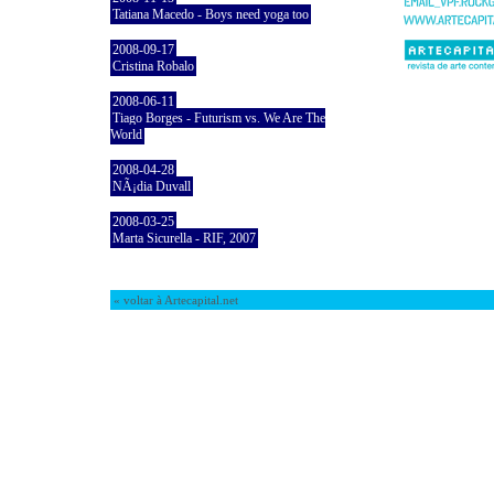
Tatiana Macedo - Boys need yoga too
2008-09-17
Cristina Robalo
2008-06-11
Tiago Borges - Futurism vs. We Are The
World
2008-04-28
NÃ¡dia Duvall
2008-03-25
Marta Sicurella - RIF, 2007
« voltar à Artecapital.net