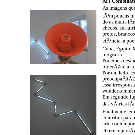
Ars Combinato
As imagens que
tÃªm poucas hi
do as multi-lÃ­
checos, sul-af
pretos, brancos
ciÃªncia, a poe
Cuba, Egipto, M
biografia.
Podemos destac
itinerÃ¢ncia, a
Por um lado, es
preocupaÃ§Ã£o
essa irrespons
wunderkammer
Em segundo luga
das vÃ¡rias lÃ
Finalmente, em
contribui para 
arte contempo
â€œrecuperaÃ§Ã