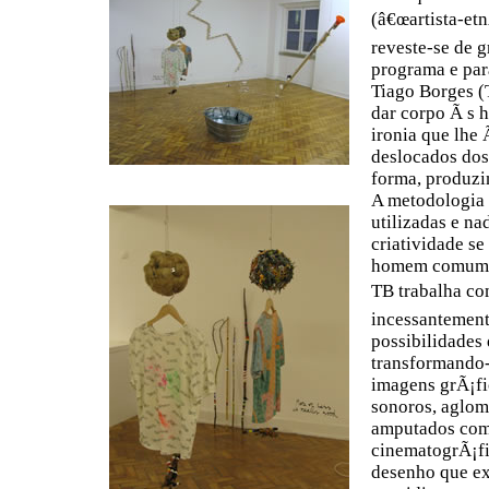
(â€œartista-et
reveste-se de 
programa e par
Tiago Borges (
dar corpo Ã s h
ironia que lhe
deslocados dos
forma, produzi
A metodologia 
utilizadas e n
criatividade s
homem comum
TB trabalha co
incessantement
possibilidades
transformando-
imagens grÃ¡fi
sonoros, aglom
amputados com b
cinematogrÃ¡fic
desenho que ex