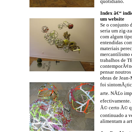
quotidiano.
Index â€“ indi
um website
Se o conjunto 
seria um zig-za
com algum tipo
entendidas com
materiais perec
mercantilismo 
trabalhos de T
contemporÃ¢nea
pensar noutros
obras de Jean-
foi sintomÃ¡ti
arte. NÃ£o impo
efectivamente. 
Ã© certo Ã© qu
continuado a ve
alimentam a a