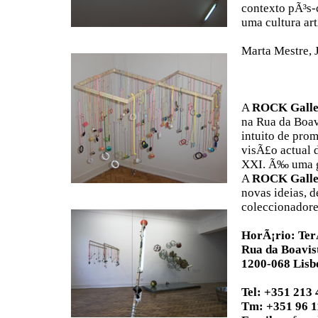
contexto pÃ³s-c
uma cultura art
Marta Mestre, 
A
ROCK Galle
na Rua da Boav
intuito de pro
visÃ£o actual 
XXI. Ã‰ uma g
A
ROCK Galle
novas ideias, de
coleccionadore
HorÃ¡rio: Ter
Rua da Boavist
1200-068 Lisb
Tel: +351 213 
Tm: +351 96 1