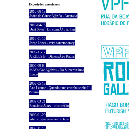
Exposições anteriores:
2010-06-18
Joana da ConceiÃ§Ã£o - Australia
2010-04-15
Dani Soter - Do comeÃ§o ao fim
2010-01-16
Jorge Lopes - very contemporary
2009-11-12
A KILLS B - DimensÃ£o Radial
2009-09-04
JoÃ£o GonÃ§alves - Do SubterrÃ¢neo
Opaco
2009-05-13
Ana Leonor - Quando uma cozinha sonha II -
Pintura
2009-03-21
Francisco Janes - o concÃ­lio
2009-01-29
inferno: apareceu em rio tinto
2008-11-15