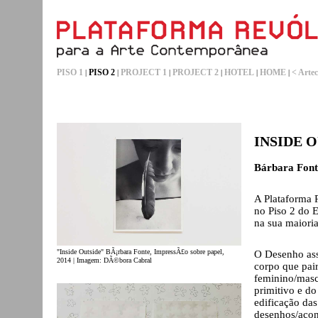
PISO 1
PISO 2
PROJECT 1
PROJECT 2
HOTEL
HOME
< Artec
|
|
|
|
|
|
INSIDE 
Bárbara Font
A Plataforma 
no Piso 2 do E
na sua maiori
"Inside Outside" BÃ¡rbara Fonte, ImpressÃ£o sobre papel,
O Desenho ass
2014 | Imagem: DÃ©bora Cabral
corpo que pair
feminino/masc
primitivo e do 
edificação das
desenhos/acont