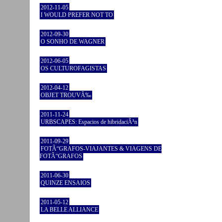
2012-11-05
I WOULD PREFER NOT TO
2012-09-30
O SONHO DE WAGNER
2012-06-05
OS CULTUROFAGISTAS
2012-04-12
OBJET TROUVÃ‰
2011-11-24
URBSCAPES: Espacios de hibridaciÃ³n
2011-09-29
FOTÃ“GRAFOS-VIAJANTES & VIAGENS DE
FOTÃ“GRAFOS
2011-06-30
QUINZE ENSAIOS
2011-05-12
LA BELLE ALLIANCE