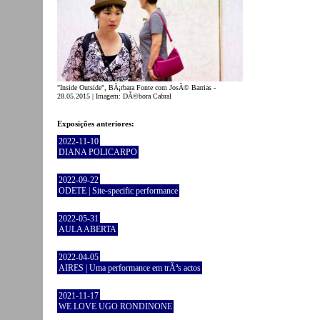
"Inside Outside", BÃ¡rbara Fonte com JosÃ© Barrias -
28.05.2015 | Imagem: DÃ©bora Cabral
Exposições anteriores:
2022-11-10
DIANA POLICARPO
2022-09-22
ODETE | Site-specific performance
2022-05-31
AULA ABERTA
2022-04-05
AIRES | Uma performance em trÃªs actos
2021-11-17
WE LOVE UGO RONDINONE