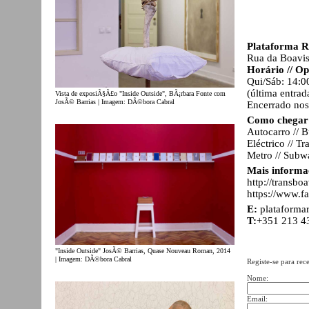
Plataforma R
Rua da Boavis
Horário // O
Qui/Sáb: 14:0
(última entrad
Vista de exposiÃ§Ã£o "Inside Outside", BÃ¡rbara Fonte com
JosÃ© Barrias | Imagem: DÃ©bora Cabral
Encerrado nos 
Como chegar 
Autocarro // B
Eléctrico // T
Metro // Subw
Mais informa
http://transbo
https://www.f
E:
plataform
T:
+351 213 4
"Inside Outside" JosÃ© Barrias, Quase Nouveau Roman, 2014
| Imagem: DÃ©bora Cabral
Registe-se para rec
Nome:
Email: