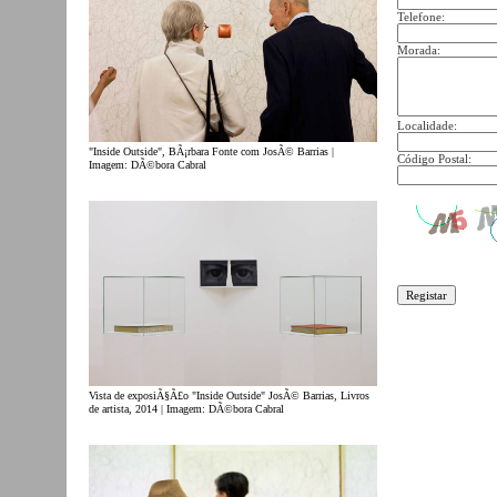
Telefone:
Morada:
Localidade:
"Inside Outside", BÃ¡rbara Fonte com JosÃ© Barrias |
Código Postal:
Imagem: DÃ©bora Cabral
Vista de exposiÃ§Ã£o "Inside Outside" JosÃ© Barrias, Livros
de artista, 2014 | Imagem: DÃ©bora Cabral