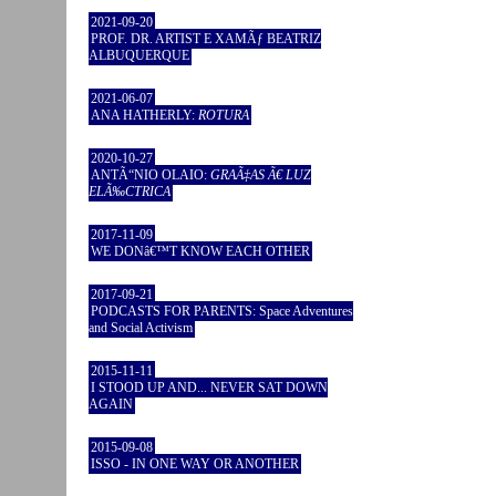
2021-09-20
PROF. DR. ARTIST E XAMÃƒ BEATRIZ
ALBUQUERQUE
2021-06-07
ANA HATHERLY:
ROTURA
2020-10-27
ANTÃ“NIO OLAIO:
GRAÃ‡AS Ã€ LUZ
ELÃ‰CTRICA
2017-11-09
WE DONâ€™T KNOW EACH OTHER
2017-09-21
PODCASTS FOR PARENTS: Space Adventures
and Social Activism
2015-11-11
I STOOD UP AND... NEVER SAT DOWN
AGAIN
2015-09-08
ISSO - IN ONE WAY OR ANOTHER