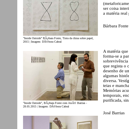
(metaforicame
ser coisa inte
a matéria real
Bárbara Fonte
"Inside Outside" BÃ¡rbara Fonte, Tinta da china sobre papel,
2015 | Imagem: DÃ©bora Cabral
A matéria que
forma-se a par
sobrevivência
que regista o
desenho de um
algumas histó
diversa. Vestí
teias e mancha
Memórias acum
temporais, enc
purificada, sin
"Inside Outside", BÃ¡rbara Fonte com JosÃ© Barrias -
28.05.2015 | Imagem: DÃ©bora Cabral
José Barrias