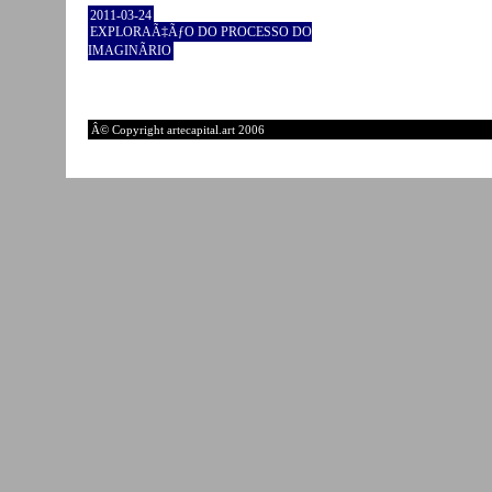
2011-03-24
EXPLORAÃ‡ÃƒO DO PROCESSO DO
IMAGINÃRIO
Â© Copyright artecapital.art 2006