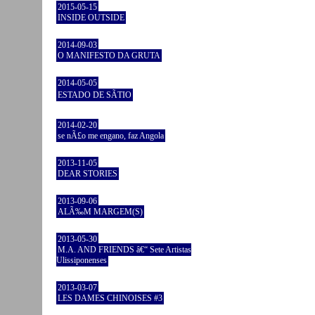
2015-05-15
INSIDE OUTSIDE
2014-09-03
O MANIFESTO DA GRUTA
2014-05-05
ESTADO DE SÃTIO
2014-02-20
se nÃ£o me engano, faz Angola
2013-11-05
DEAR STORIES
2013-09-06
ALÃ‰M MARGEM(S)
2013-05-30
M.A. AND FRIENDS â€“ Sete Artistas
Ulissiponenses
2013-03-07
LES DAMES CHINOISES #3