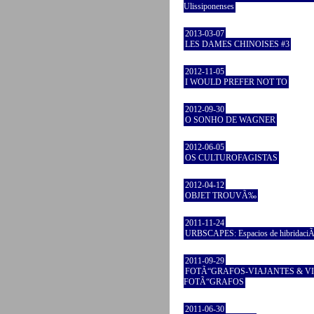
Ulissiponenses
2013-03-07
LES DAMES CHINOISES #3
2012-11-05
I WOULD PREFER NOT TO
2012-09-30
O SONHO DE WAGNER
2012-06-05
OS CULTUROFAGISTAS
2012-04-12
OBJET TROUVÃ‰
2011-11-24
URBSCAPES: Espacios de hibridaciÃ
2011-09-29
FOTÃ“GRAFOS-VIAJANTES & V
FOTÃ“GRAFOS
2011-06-30