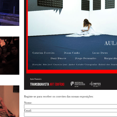
Registe-se para receber os convites das nossas exposições:
Nome:
Email: