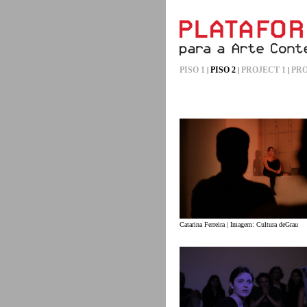
PISO 1
PISO 2
PROJECT 1
PRO
|
|
|
Catarina Ferreira | Imagem: Cultura deGrau