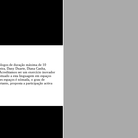
onólogos de duração máxima de 10
rreira, Dany Duarte, Diana Canha,
Acreditamos ser um exercício inovador
bituado a esta linguagem em espaços
tes espaços é nómada, o grau de
tanto, proposta a participação activa