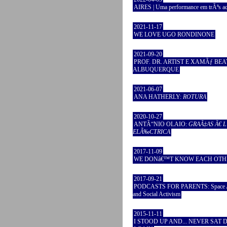
AIRES | Uma performance em trÃªs ac
2021-11-17
WE LOVE UGO RONDINONE
2021-09-20
PROF. DR. ARTIST E XAMÃƒ BEA
ALBUQUERQUE
2021-06-07
ANA HATHERLY:
ROTURA
2020-10-27
ANTÃ“NIO OLAIO:
GRAÃ‡AS Ã€ 
ELÃ‰CTRICA
2017-11-09
WE DONâ€™T KNOW EACH OTH
2017-09-21
PODCASTS FOR PARENTS: Space A
and Social Activism
2015-11-11
I STOOD UP AND... NEVER SAT