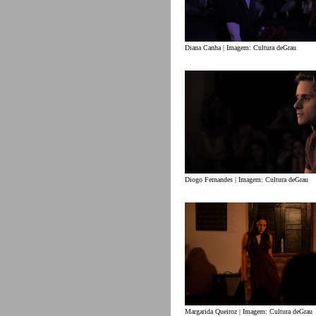
Diana Canha | Imagem: Cultura deGrau
Diogo Fernandes | Imagem: Cultura deGrau
Margarida Queiroz | Imagem: Cultura deGrau