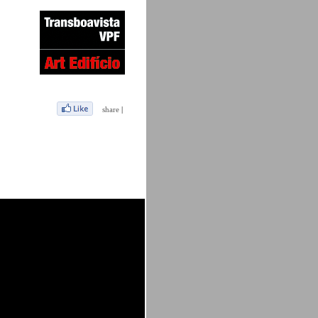
share
|