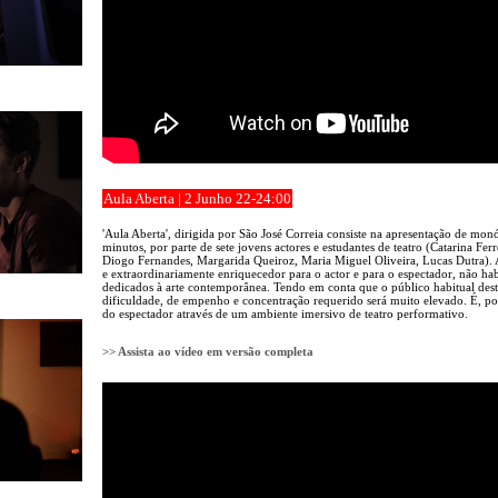
Aula Aberta | 2 Junho 22-24:00
'Aula Aberta', dirigida por São José Correia consiste na apresentação de m
minutos, por parte de sete jovens actores e estudantes de teatro (Catarina Fe
Diogo Fernandes, Margarida Queiroz, Maria Miguel Oliveira, Lucas Dutra). 
e extraordinariamente enriquecedor para o actor e para o espectador, não ha
dedicados à arte contemporânea. Tendo em conta que o público habitual des
dificuldade, de empenho e concentração requerido será muito elevado. É, por
do espectador através de um ambiente imersivo de teatro performativo.
>> Assista ao vídeo em versão completa