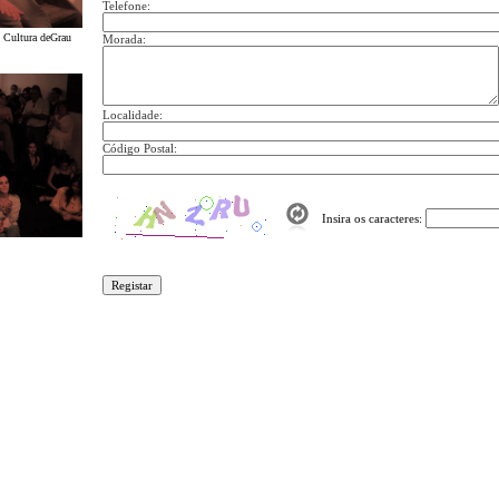
Telefone:
 Cultura deGrau
Morada:
Localidade:
Código Postal:
Insira os caracteres: