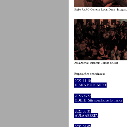
SÃ£o JosÃ© Correira, Lucas Dutra | Imagem:
Aula Aberta | Imagem: Cultura deGrau
Exposições anteriores:
2022-11-10
DIANA POLICARPO
2022-09-22
ODETE | Site-specific performance
2022-05-31
AULA ABERTA
2022-04-05