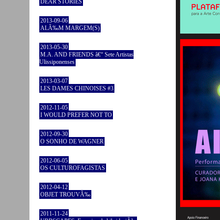
DEAR STORIES
2013-09-06
ALÃ‰M MARGEM(S)
2013-05-30
M.A. AND FRIENDS â€“ Sete Artistas
Ulissiponenses
2013-03-07
LES DAMES CHINOISES #3
2012-11-05
I WOULD PREFER NOT TO
2012-09-30
O SONHO DE WAGNER
2012-06-05
OS CULTUROFAGISTAS
2012-04-12
OBJET TROUVÃ‰
2011-11-24