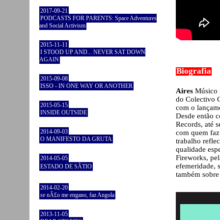
2017-09-21
PODCASTS FOR PARENTS: Space Adventures
and Social Activism
2015-11-11
I STOOD UP AND... NEVER SAT DOWN
AGAIN
Biografia
2015-09-08
ISSO - IN ONE WAY OR ANOTHER
Aires
Músico m
do Colectivo 
2015-05-15
com o lançame
INSIDE OUTSIDE
Desde então c
Records, até s
2014-09-03
com quem faz 
O MANIFESTO DA GRUTA
trabalho refle
qualidade espe
Fireworks, pe
2014-05-05
efemeridade, 
ESTADO DE SÃTIO
também sobre 
2014-02-20
se nÃ£o me engano, faz Angola
2013-11-05