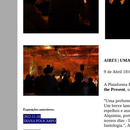
AIRES |
U
MA
9 de Abril 18:
A Plataforma 
the Present
, 
"Uma performan
Um breve lame
Exposições anteriores:
espelhos e ass
Alquimia, port
2022-11-10
nossos dias -
DIANA POLICARPO
fantologia.", A