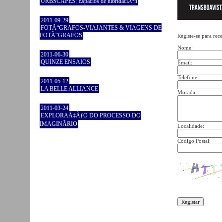
URBSCAPES: Espacios de hibridaciÃ³n
2011-09-29
FOTÃ“GRAFOS-VIAJANTES & VIAGENS DE
FOTÃ“GRAFOS
Registe-se para rec
Nome:
2011-06-30
QUINZE ENSAIOS
Email:
Telefone:
2011-05-12
LA BELLE ALLIANCE
Morada:
2011-03-24
EXPLORAÃ‡ÃƒO DO PROCESSO DO
IMAGINÃRIO
Localidade:
Código Postal: