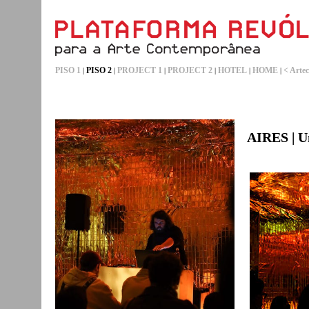
PISO 1
PISO 2
PROJECT 1
PROJECT 2
HOTEL
HOME
< Artec
|
|
|
|
|
|
AIRES | U