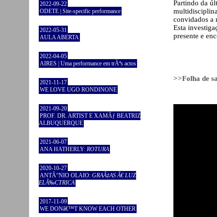
Partindo da úl
2022-09-22
multidiscipli
ODETE | Site-specific performance
convidados a r
Esta investig
2022-05-31
presente e enc
AULA ABERTA
2022-04-05
AIRES | Uma performance em trÃªs actos
>>Folha de s
2021-11-17
WE LOVE UGO RONDINONE
2021-09-20
PROF. DR. ARTIST E XAMÃƒ BEATRIZ
ALBUQUERQUE
2021-06-07
ANA HATHERLY:
ROTURA
2020-10-27
ANTÃ“NIO OLAIO:
GRAÃ‡AS Ã€ LUZ
ELÃ‰CTRICA
2017-11-09
WE DONâ€™T KNOW EACH OTHER