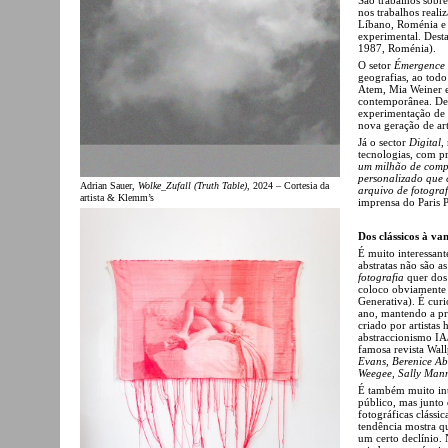
nos trabalhos reali
Líbano, Roménia e
experimental. Dest
1987, Roménia).
O setor
Émergence
geografias, ao tod
Atem, Mia Weiner e
contemporânea. Desde
experimentação de n
nova geração de art
Já o sector
Digital
,
tecnologias, com p
um milhão de compo
personalizado que 
Adrian Sauer,
Wolke_Zufall (Truth Table)
, 2024 – Cortesia da
arquivo de fotograf
artista & Klemm’s
imprensa do Paris 
Dos clássicos à v
É muito interessant
abstratas não são a
fotografia
quer dos 
coloco obviamente o
Generativa). É curi
ano, mantendo a pre
criado por artistas
abstraccionismo IA
famosa revista Wall
Evans, Berenice Abb
Weegee, Sally Mann
É também muito inte
público, mas junto 
fotográficas clássi
tendência mostra q
um certo declínio.