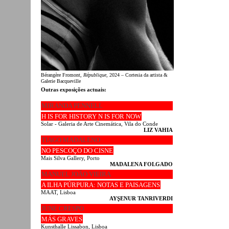
Bérangère Fromont,
République
, 2024 – Cortesia da artista &
Galerie Bacqueville
Outras exposições actuais:
MIRANDA PENNELL
H IS FOR HISTORY N IS FOR NOW
Solar - Galeria de Arte Cinemática, Vila do Conde
LIZ VAHIA
TIAGO MADALENO
NO PESCOÇO DO CISNE
Mais Silva Gallery, Porto
MADALENA FOLGADO
MANUEL JOÃO VIEIRA
A ILHA PÚRPURA: NOTAS E PAISAGENS
MAAT, Lisboa
AYŞENUR TANRIVERDI
JUNE CRESPO
MÁS GRAVES
Kunsthalle Lissabon, Lisboa