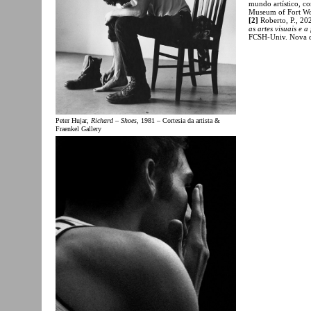
mundo artístico, c
Museum of Fort Wo
[2]
Roberto, P., 20
as artes visuais e 
FCSH-Univ. Nova d
Peter Hujar,
Richard – Shoes
, 1981 – Cortesia da artista &
Fraenkel Gallery