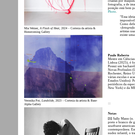
criadas por máquina
fotografia, a de im
posição está bem p
Photo
.
“Essa idei
impossível 
Como defe
«
fotografa
Mia Weiner,
A Flash of Heat
, 2024 – Cortesia da artista &
artistas us
Homecoming Gallery
existe uma 
Paulo Roberto
Mestre em Ciência
Lisboa (2025), é fo
Possui um bacharela
Novas Profissões (L
Rochester, Reino U
várias escolas e ac
Estados Unidos). Pu
periódicos da espe
New York) e da MEP
Veronika Pot,
Landslide
, 2023 – Cortesia da artista & Base-
:::
Alpha Gallery
Notas
[1]
Sally Mann (n. 
preto e branco de g
southwest
americano
contemporânea. Emb
nudez infantil, o t