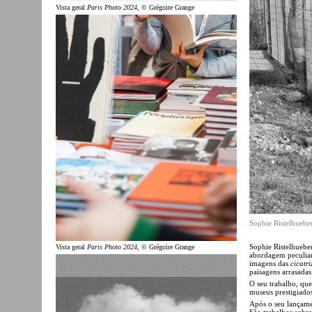
Vista geral
Paris Photo 2024
, © Grégoire Grange
Sophie Ristelhuebe
Sophie Ristelhueber
Vista geral
Paris Photo 2024
, © Grégoire Grange
abordagem peculiar 
imagens das
cicatri
paisagens arrasadas
O seu trabalho, que
museus prestigiad
Após o seu lançam
São trabalhos sobre