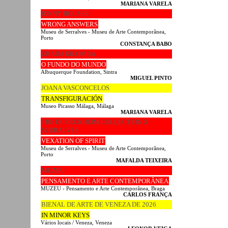
MARIANA VARELA
JENNY HOLZER
WRONG ANSWERS
Museu de Serralves - Museu de Arte Contemporânea,
Porto
CONSTANÇA BABO
GRADA KILOMBA
O FUNDO DO MUNDO
Albuquerque Foundation, Sintra
MIGUEL PINTO
JOANA VASCONCELOS
TRANSFIGURACIÓN
Museo Picasso Málaga, Málaga
MARIANA VARELA
THE DUERCKHEIM COLLECTION X
SERRALVES
VEXATION OF SPIRIT
Museu de Serralves - Museu de Arte Contemporânea,
Porto
MAFALDA TEIXEIRA
MUZEU
PENSAMENTO E ARTE CONTEMPORÂNEA
MUZEU - Pensamento e Arte Contemporânea, Braga
CARLOS FRANÇA
BIENAL DE ARTE DE VENEZA DE 2026
IN MINOR KEYS
Vários locais / Veneza, Veneza