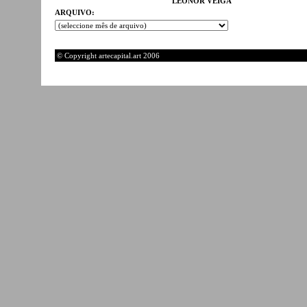
LEONOR VEIGA
ARQUIVO:
© Copyright artecapital.art 2006