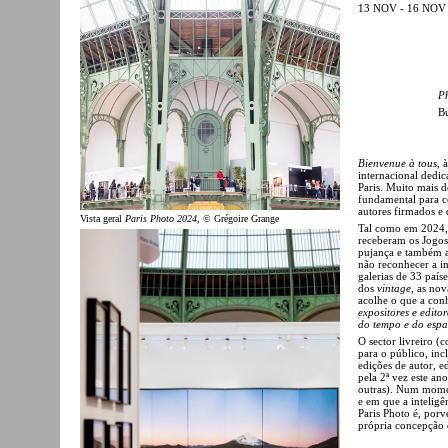
13 NOV - 16 NOV
Ph
B
Bienvenue à tous
, 
internacional dedi
Paris. Muito mais d
fundamental para co
autores firmados e
Vista geral
Paris Photo 2024
, © Grégoire Grange
Tal como em 2024, 
receberam os Jogos 
pujança e também a
não reconhecer a i
galerias de 33 país
dos
vintage
, as no
acolhe o que a con
expositores e edito
do tempo e do esp
O sector livreiro (
para o público, inc
edições de autor, e
pela 2ª vez este an
outras). Num mome
e em que a inteligên
Paris Photo é, porv
própria concepção 