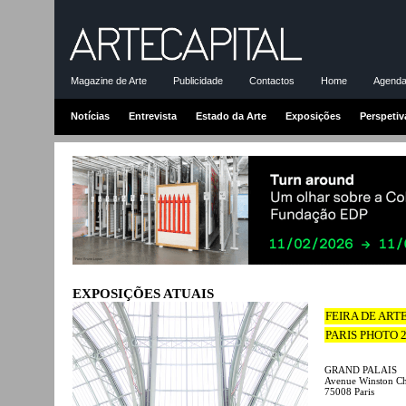
Magazine de Arte
Publicidade
Contactos
Home
Agenda-
Notícias
Entrevista
Estado da Arte
Exposições
Perspetiv
EXPOSIÇÕES ATUAIS
FEIRA DE ART
PARIS PHOTO 
GRAND PALAIS
Avenue Winston Ch
75008 Paris