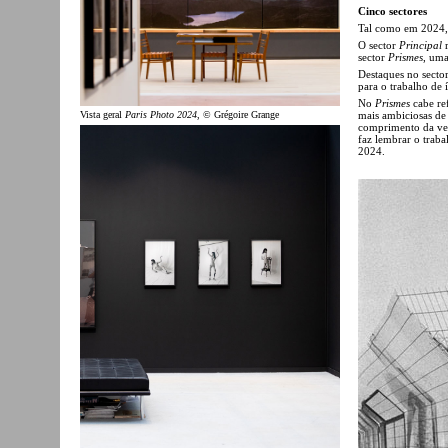
Cinco sectores
Tal como em 2024, a
O sector
Principal
r
sector
Prismes
, uma
Destaques no sector
para o trabalho de 
No
Prismes
cabe ref
Vista geral
Paris Photo 2024
, © Grégoire Grange
mais ambiciosas de 
comprimento da ven
faz lembrar o trab
2024.