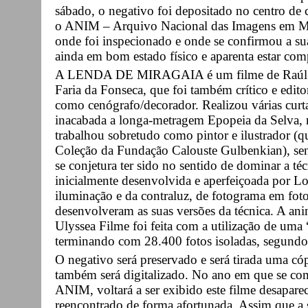
sábado, o negativo foi depositado no centro de
o ANIM – Arquivo Nacional das Imagens em Mov
onde foi inspecionado e onde se confirmou a sua
ainda em bom estado físico e aparenta estar com
A LENDA DE MIRAGAIA é um filme de Raúl Fa
Faria da Fonseca, que foi também crítico e edit
como cenógrafo/decorador. Realizou várias cur
inacabada a longa-metragem Epopeia da Selva,
trabalhou sobretudo como pintor e ilustrador (q
Coleção da Fundação Calouste Gulbenkian), send
se conjetura ter sido no sentido de dominar a téc
inicialmente desenvolvida e aperfeiçoada por Lo
iluminação e da contraluz, de fotograma em foto
desenvolveram as suas versões da técnica. A an
Ulyssea Filme foi feita com a utilização de uma 
terminando com 28.400 fotos isoladas, segundo
O negativo será preservado e será tirada uma c
também será digitalizado. No ano em que se c
ANIM, voltará a ser exibido este filme desapare
reencontrado de forma afortunada. Assim que a s