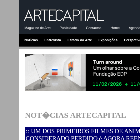
Magazine de Arte
Publicidade
Contactos
Home
Agenda-
Notícias
Entrevista
Estado da Arte
Exposições
Perspetiv
NOT�CIAS ARTECAPITAL
:: UM DOS PRIMEIROS FILMES DE AN
CONSIDERADO PERDIDO é AGORA RE