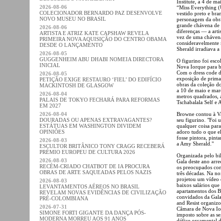
Institute, a 4 de m
2026-08-06
“Miss Everything 
COLECIONADOR BERNARDO PAZ DESENVOLVE
vestido preto e bra
NOVO MUSEU NO BRASIL
personagem da obra
grande chávena de
2026-08-06
diferenças — a art
ARTISTA E ATRIZ KATE CAPSHAW REVELA
vez de uma chávena 
PRIMEIRA NOVA AQUISIÇÃO DO CENTRO OBAMA
consideravelmente 
DESDE O LANÇAMENTO
Sherald irradiava 
2026-08-05
GUGGENHEIM ABU DHABI NOMEIA DIRECTORA
O figurino foi esc
INICIAL
Nova Iorque para b
Com o dress code de
2026-08-05
exposição de primav
PETIÇÃO EXIGE RESTAURO ‘FIEL’ DO EDIFÍCIO
obras da coleção d
MACKINTOSH DE GLASGOW
a 10 de maio e mar
2026-08-04
metros quadrados, a
PALAIS DE TOKYO FECHARÁ PARA REFORMAS
Tschabalala Self e 
EM 2027
2026-08-04
Browne contou à Van
DOURADAS OU APENAS EXTRAVAGANTES?
seu figurino. "Foi
ESTÁTUAS EM WASHINGTON DIVIDEM
qualquer coisa par
OPINIÕES
adoro tudo o que ela
fosse pintora, pin
2026-08-03
a Amy Sherald."
ESCULTOR BRITÂNICO TONY CRAGG RECEBERÁ
PRÉMIO EUROPEU DE CULTURA 2026
Organizada pelo bi
2026-08-03
Gala deste ano arre
RECÉM-CRIADO CHATBOT DE IA PROCURA
os preocupados com
OBRAS DE ARTE SAQUEADAS PELOS NAZIS
três décadas. Na no
projetou um vídeo 
2026-08-03
baixos salários que
LEVANTAMENTOS AÉREOS NO BRASIL
apartamentos dos B
REVELAM NOVAS EVIDÊNCIAS DE CIVILIZAÇÃO
convidados da Gala
PRÉ-COLOMBIANA
and Resist organizo
2026-07-31
Câmara de Nova Io
SIMONE FORTI GIGANTE DA DANÇA PÓS-
imposto sobre as se
MODERNA MORREU AOS 91 ANOS
défice orçamental 