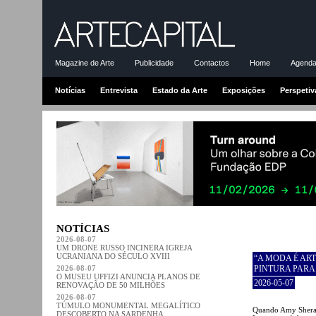
Magazine de Arte
Publicidade
Contactos
Home
Agenda-
Notícias
Entrevista
Estado da Arte
Exposições
Perspetiv
NOTÍCIAS
2026-08-07
UM DRONE RUSSO INCINERA IGREJA
UCRANIANA DO SÉCULO XVIII
“A MODA É AR
2026-08-07
PINTURA PARA
O MUSEU UFFIZI ANUNCIA PLANOS DE
2026-05-07
RENOVAÇÃO DE 50 MILHÕES
2026-08-07
TÚMULO MONUMENTAL MEGALÍTICO
Quando Amy Sheral
DESCOBERTO NA SARDENHA