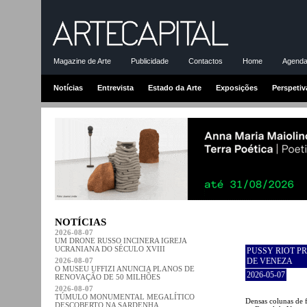
Magazine de Arte
Publicidade
Contactos
Home
Agenda-
Notícias
Entrevista
Estado da Arte
Exposições
Perspetiv
NOTÍCIAS
2026-08-07
UM DRONE RUSSO INCINERA IGREJA
UCRANIANA DO SÉCULO XVIII
PUSSY RIOT P
2026-08-07
DE VENEZA
O MUSEU UFFIZI ANUNCIA PLANOS DE
2026-05-07
RENOVAÇÃO DE 50 MILHÕES
2026-08-07
TÚMULO MONUMENTAL MEGALÍTICO
Densas colunas de 
DESCOBERTO NA SARDENHA