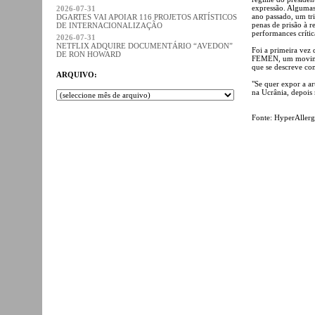
expressão. Algumas
2026-07-31
ano passado, um t
DGARTES VAI APOIAR 116 PROJETOS ARTÍSTICOS
penas de prisão à r
DE INTERNACIONALIZAÇÃO
performances crític
2026-07-31
NETFLIX ADQUIRE DOCUMENTÁRIO “AVEDON”
Foi a primeira vez
DE RON HOWARD
FEMEN, um movimen
que se descreve co
ARQUIVO:
"Se quer expor a ar
na Ucrânia, depois
Fonte: HyperAllerg