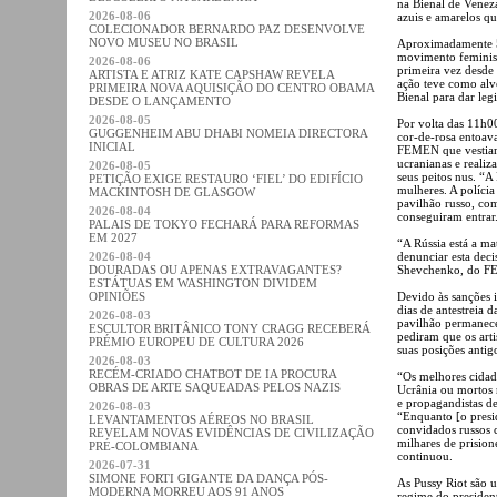
na Bienal de Venez
2026-08-06
azuis e amarelos q
COLECIONADOR BERNARDO PAZ DESENVOLVE
NOVO MUSEU NO BRASIL
Aproximadamente 50
movimento feminista
2026-08-06
primeira vez desde 
ARTISTA E ATRIZ KATE CAPSHAW REVELA
ação teve como alv
PRIMEIRA NOVA AQUISIÇÃO DO CENTRO OBAMA
Bienal para dar leg
DESDE O LANÇAMENTO
2026-08-05
Por volta das 11h0
GUGGENHEIM ABU DHABI NOMEIA DIRECTORA
cor-de-rosa entoav
INICIAL
FEMEN que vestiam 
ucranianas e realiz
2026-08-05
seus peitos nus. 
PETIÇÃO EXIGE RESTAURO ‘FIEL’ DO EDIFÍCIO
mulheres. A polícia
MACKINTOSH DE GLASGOW
pavilhão russo, com
2026-08-04
conseguiram entrar
PALAIS DE TOKYO FECHARÁ PARA REFORMAS
EM 2027
“A Rússia está a ma
2026-08-04
denunciar esta deci
DOURADAS OU APENAS EXTRAVAGANTES?
Shevchenko, do FEM
ESTÁTUAS EM WASHINGTON DIVIDEM
OPINIÕES
Devido às sanções in
dias de antestreia d
2026-08-03
pavilhão permanece
ESCULTOR BRITÂNICO TONY CRAGG RECEBERÁ
pediram que os arti
PRÉMIO EUROPEU DE CULTURA 2026
suas posições antig
2026-08-03
RECÉM-CRIADO CHATBOT DE IA PROCURA
“Os melhores cidadã
OBRAS DE ARTE SAQUEADAS PELOS NAZIS
Ucrânia ou mortos n
e propagandistas d
2026-08-03
“Enquanto [o presi
LEVANTAMENTOS AÉREOS NO BRASIL
convidados russos 
REVELAM NOVAS EVIDÊNCIAS DE CIVILIZAÇÃO
milhares de prision
PRÉ-COLOMBIANA
continuou.
2026-07-31
SIMONE FORTI GIGANTE DA DANÇA PÓS-
As Pussy Riot são u
MODERNA MORREU AOS 91 ANOS
regime do president