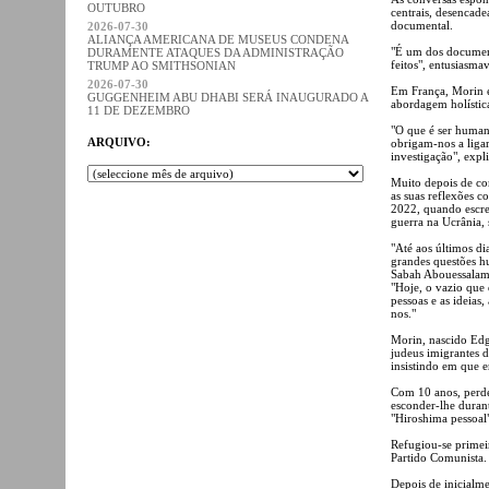
OUTUBRO
centrais, desencade
documental.
2026-07-30
ALIANÇA AMERICANA DE MUSEUS CONDENA
"É um dos document
DURAMENTE ATAQUES DA ADMINISTRAÇÃO
feitos", entusiasm
TRUMP AO SMITHSONIAN
2026-07-30
Em França, Morin e
GUGGENHEIM ABU DHABI SERÁ INAUGURADO A
abordagem holística
11 DE DEZEMBRO
"O que é ser human
ARQUIVO:
obrigam-nos a liga
investigação", ex
Muito depois de co
as suas reflexões c
2022, quando escrev
guerra na Ucrânia, 
"Até aos últimos d
grandes questões h
Sabah Abouessalam
"Hoje, o vazio que
pessoas e as ideias
nos."
Morin, nascido Edg
judeus imigrantes d
insistindo em que 
Com 10 anos, perde
esconder-lhe duran
"Hiroshima pessoal
Refugiou-se primei
Partido Comunista.
Depois de inicialme