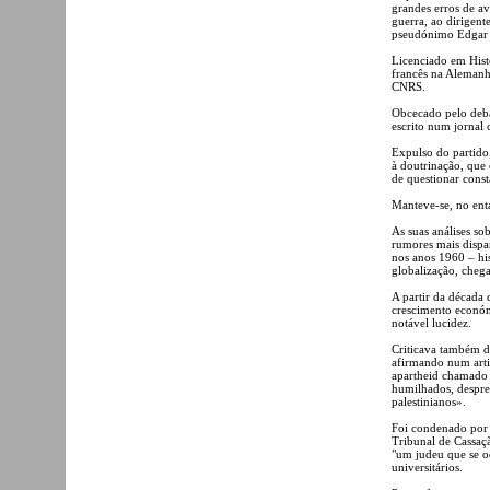
grandes erros de av
guerra, ao dirigente
pseudónimo Edgar
Licenciado em Histó
francês na Alemanha
CNRS.
Obcecado pelo debat
escrito num jornal
Expulso do partido
à doutrinação, que
de questionar const
Manteve-se, no ent
As suas análises so
rumores mais dispar
nos anos 1960 – his
globalização, cheg
A partir da década
crescimento económ
notável lucidez.
Criticava também du
afirmando num arti
apartheid chamado 
humilhados, despr
palestinianos».
Foi condenado por 
Tribunal de Cassaçã
"um judeu que se od
universitários.