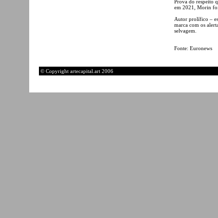
Prova do respeito q
em 2021, Morin foi
Autor prolífico – 
marca com os alerta
selvagem.
Fonte: Euronews
© Copyright artecapital.art 2006