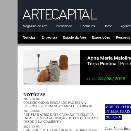
Magazine de Arte
Publicidade
Contactos
Home
Agenda-
Notícias
Entrevista
Estado da Arte
Exposições
Perspetiv
NOTÍCIAS
2026-08-06
COLECIONADOR BERNARDO PAZ ESTÁ A
DESENVOLVER UM NOVO MUSEU NO BRASIL
MORREU O FI
2026-08-06
INTELECTUAIS
ARTISTA E ATRIZ KATE CAPSHAW REVELOU A
2026-05-31
PRIMEIRA NOVA AQUISIÇÃO DO CENTRO OBAMA
DESDE O LANÇAMENTO
2026-08-05
Edgar Morin, figura
GUGGENHEIM ABU DHABI NOMEIA DIRECTORA