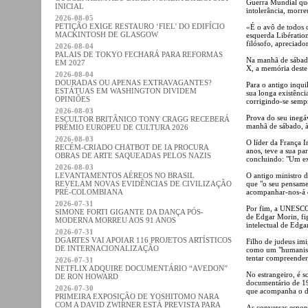
Guerra Mundial que
INICIAL
intolerância, morre
2026-08-05
PETIÇÃO EXIGE RESTAURO ‘FIEL’ DO EDIFÍCIO
«É o avô de todos 
MACKINTOSH DE GLASGOW
esquerda Libératio
filósofo, apreciado
2026-08-04
PALAIS DE TOKYO FECHARÁ PARA REFORMAS
Na manhã de sábado
EM 2027
X, a memória deste
2026-08-04
DOURADAS OU APENAS EXTRAVAGANTES?
Para o antigo inqui
ESTÁTUAS EM WASHINGTON DIVIDEM
sua longa existênci
OPINIÕES
corrigindo-se semp
2026-08-03
Prova do seu inegá
ESCULTOR BRITÂNICO TONY CRAGG RECEBERÁ
manhã de sábado, à
PRÉMIO EUROPEU DE CULTURA 2026
2026-08-03
O líder da França 
RECÉM-CRIADO CHATBOT DE IA PROCURA
anos, teve a sua pa
OBRAS DE ARTE SAQUEADAS PELOS NAZIS
concluindo: "Um e
2026-08-03
LEVANTAMENTOS AÉREOS NO BRASIL
O antigo ministro d
REVELAM NOVAS EVIDÊNCIAS DE CIVILIZAÇÃO
que "o seu pensame
PRÉ-COLOMBIANA
acompanhar-nos-á 
2026-07-31
Por fim, a UNESCO
SIMONE FORTI GIGANTE DA DANÇA PÓS-
de Edgar Morin, fi
MODERNA MORREU AOS 91 ANOS
intelectual de Edg
2026-07-31
DGARTES VAI APOIAR 116 PROJETOS ARTÍSTICOS
Filho de judeus imi
DE INTERNACIONALIZAÇÃO
como um "humanista"
tentar compreender
2026-07-31
NETFLIX ADQUIRE DOCUMENTÁRIO “AVEDON”
No estrangeiro, é 
DE RON HOWARD
documentário de 19
2026-07-30
que acompanha o di
PRIMEIRA EXPOSIÇÃO DE YOSHITOMO NARA
COM A DAVID ZWIRNER ESTÁ PREVISTA PARA
As conversas espont