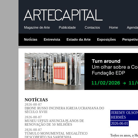
Magazine de Arte
Publicidade
Contactos
Home
Agenda-
Notícias
Entrevista
Estado da Arte
Exposições
Perspetiv
NOTÍCIAS
2026-08-07
DRONE RUSSO INCINERA IGREJA UCRANIANA DO
SÉCULO XVIII
JEREMY OLSON
2026-08-07
HERMÈS
MUSEU UFFIZI ANUNCIA PLANOS DE
2026-06-01
RENOVAÇÃO DE 50 MILHÕES
2026-08-07
TÚMULO MONUMENTAL MEGALÍTICO
Todos os anos, a H
DESCOBERTO NA SARDENHA