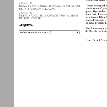
2026-07-31
“Quem acompanha o 
DGARTES VAI APOIAR 116 PROJETOS ARTÍSTICOS
anteriormente”, co
DE INTERNACIONALIZAÇÃO
que as figuras das
2026-07-31
tema.” As pinturas 
NETFLIX ADQUIRE DOCUMENTÁRIO “AVEDON”
infantis que Olson 
DE RON HOWARD
tenho desenhado e f
os meus próprios pr
ARQUIVO:
Esta é a primeira v
da Hermès definitiv
Fonte: Artnet News