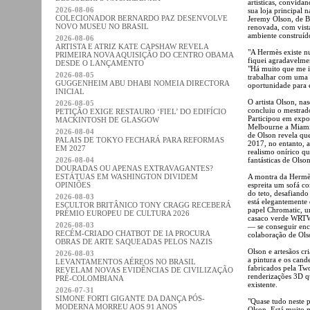
artísticas, convida
2026-08-06
sua loja principal 
COLECIONADOR BERNARDO PAZ DESENVOLVE
Jeremy Olson, de B
NOVO MUSEU NO BRASIL
renovada, com vist
ambiente construíd
2026-08-06
ARTISTA E ATRIZ KATE CAPSHAW REVELA
"A Hermès existe n
PRIMEIRA NOVA AQUISIÇÃO DO CENTRO OBAMA
fiquei agradavelme
DESDE O LANÇAMENTO
"Há muito que me in
2026-08-05
trabalhar com uma 
GUGGENHEIM ABU DHABI NOMEIA DIRECTORA
oportunidade para e
INICIAL
O artista Olson, na
2026-08-05
concluiu o mestrad
PETIÇÃO EXIGE RESTAURO ‘FIEL’ DO EDIFÍCIO
Participou em expos
MACKINTOSH DE GLASGOW
Melbourne a Miami.
2026-08-04
de Olson revela que
PALAIS DE TOKYO FECHARÁ PARA REFORMAS
2017, no entanto, a
EM 2027
realismo onírico qu
2026-08-04
fantásticas de Olso
DOURADAS OU APENAS EXTRAVAGANTES?
ESTÁTUAS EM WASHINGTON DIVIDEM
A montra da Hermès
OPINIÕES
espreita um sofá co
do teto, desafiando
2026-08-03
está elegantemente
ESCULTOR BRITÂNICO TONY CRAGG RECEBERÁ
papel Chromatic, u
PRÉMIO EUROPEU DE CULTURA 2026
casaco verde WRTW
2026-08-03
— se conseguir enco
RECÉM-CRIADO CHATBOT DE IA PROCURA
colaboração de Ols
OBRAS DE ARTE SAQUEADAS PELOS NAZIS
Olson e artesãos cr
2026-08-03
a pintura e os can
LEVANTAMENTOS AÉREOS NO BRASIL
fabricados pela Tw
REVELAM NOVAS EVIDÊNCIAS DE CIVILIZAÇÃO
renderizações 3D q
PRÉ-COLOMBIANA
existente.
2026-07-31
SIMONE FORTI GIGANTE DA DANÇA PÓS-
"Quase tudo neste 
MODERNA MORREU AOS 91 ANOS
Olson. Está muito m