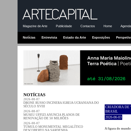
Magazine de Arte
Publicidade
Contactos
Home
Agenda-
Notícias
Entrevista
Estado da Arte
Exposições
Perspetiv
NOTÍCIAS
2026-08-07
DRONE RUSSO INCINERA IGREJA UCRANIANA DO
SÉCULO XVIII
CRIADORA DE 
2026-08-07
BRASIL
MUSEU UFFIZI ANUNCIA PLANOS DE
2026-06-03
RENOVAÇÃO DE 50 MILHÕES
2026-08-07
TÚMULO MONUMENTAL MEGALÍTICO
A figura do mundo 
DESCOBERTO NA SARDENHA