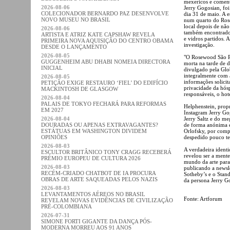
mexericos e coment
2026-08-06
Jerry Gogosian, fo
COLECIONADOR BERNARDO PAZ DESENVOLVE
dia 31 de maio. A e
NOVO MUSEU NO BRASIL
num quarto do Rose
local depois de não
2026-08-06
também encontrados
ARTISTA E ATRIZ KATE CAPSHAW REVELA
e vidros partidos. A
PRIMEIRA NOVA AQUISIÇÃO DO CENTRO OBAMA
investigação.
DESDE O LANÇAMENTO
2026-08-05
"O Rosewood São P
GUGGENHEIM ABU DHABI NOMEIA DIRECTORA
morta na tarde de
INICIAL
divulgado pela Glo
integralmente com 
2026-08-05
informações solicit
PETIÇÃO EXIGE RESTAURO ‘FIEL’ DO EDIFÍCIO
privacidade da hósp
MACKINTOSH DE GLASGOW
responsáveis, o hot
2026-08-04
PALAIS DE TOKYO FECHARÁ PARA REFORMAS
Helphenstein, propr
EM 2027
Instagram Jerry Go
2026-08-04
Jerry Saltz e do me
DOURADAS OU APENAS EXTRAVAGANTES?
de forma anónima 
ESTÁTUAS EM WASHINGTON DIVIDEM
Orlofsky, por comp
OPINIÕES
despedido pouco t
2026-08-03
A verdadeira ident
ESCULTOR BRITÂNICO TONY CRAGG RECEBERÁ
revelou ser a mente
PRÉMIO EUROPEU DE CULTURA 2026
mundo da arte para
2026-08-03
publicando a newsl
RECÉM-CRIADO CHATBOT DE IA PROCURA
Sotheby’s e o Stand
OBRAS DE ARTE SAQUEADAS PELOS NAZIS
da persona Jerry Go
2026-08-03
LEVANTAMENTOS AÉREOS NO BRASIL
Fonte: Artforum
REVELAM NOVAS EVIDÊNCIAS DE CIVILIZAÇÃO
PRÉ-COLOMBIANA
2026-07-31
SIMONE FORTI GIGANTE DA DANÇA PÓS-
MODERNA MORREU AOS 91 ANOS