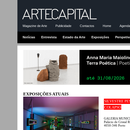
Magazine de Arte
Publicidade
Contactos
Home
Agenda-
Notícias
Entrevista
Estado da Arte
Exposições
Perspetiv
EXPOSIÇÕES ATUAIS
SILVESTRE PE
COLAPSO
GALERIA MUNIC
Palácio de Cristal 
4050-346 Porto