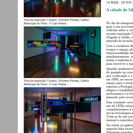
14 MAR - 28 JUN 
A cidade de Si
Vista da exposição
Colapso
, Silvestre Pestana, Galeria
No dia da inauguraçã
Municipal do Porto. © Lais Pereira
guia o seu processo
reflexão sobre a vi
recente exposição 
chegada à cidade, e
saturada de tecnolo
Com a curadoria de
ocupar o espaço alo
intencionalidade d
simultaneamente, e
artista a estabelece
para inscrever a su
Quando analisamos a
do passado na cons
que a educação e a 
em 1960, ao encont
Vista da exposição
Colapso
, Silvestre Pestana, Galeria
espaço para a escri
Municipal do Porto. © Lais Pereira
regressa a Portugal
adapta a visualidad
performance e à fot
temendo pela novid
Esta constante curi
uso de LEDs, néons 
complementares à es
novas tecnologias 
Trata-se de um con
manual à experiênci
Ao entrar na galer
naquela falsa escu
diferentes posiçõe