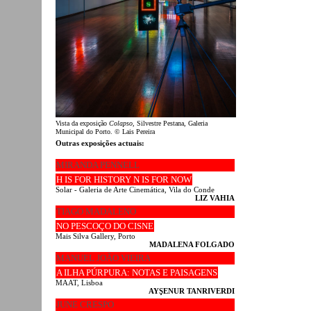
Vista da exposição
Colapso
, Silvestre Pestana, Galeria
Municipal do Porto. © Lais Pereira
Outras exposições actuais:
MIRANDA PENNELL
H IS FOR HISTORY N IS FOR NOW
Solar - Galeria de Arte Cinemática, Vila do Conde
LIZ VAHIA
TIAGO MADALENO
NO PESCOÇO DO CISNE
Mais Silva Gallery, Porto
MADALENA FOLGADO
MANUEL JOÃO VIEIRA
A ILHA PÚRPURA: NOTAS E PAISAGENS
MAAT, Lisboa
AYŞENUR TANRIVERDI
JUNE CRESPO