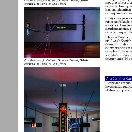
Vista da exposição
Colapso
, Silvestre Pestana, Galeria
modo, o artista ofe
Municipal do Porto. © Lais Pereira
enquanto força para
humana identificar
consequências irrev
Colapso
é a primeir
refere na folha de
e à vida urbana pel
simultaneamente, c
como um espaço insp
Silvestre Pestana 
em
Rua de Sentido
deambular pela cid
de experiência em q
complexa caminhada
sociedade ruidosa? 
decorre entre 14 d
Vista da exposição
Colapso
, Silvestre Pestana, Galeria
Municipal do Porto. © Lais Pereira
Ana Carolina Este
Licenciada em Artes
investigação prática
Dedica-se à prática 