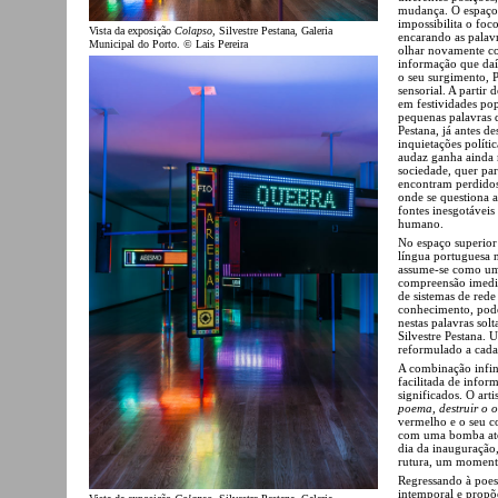
mudança. O espaço 
impossibilita o fo
Vista da exposição
Colapso
, Silvestre Pestana, Galeria
encarando as palav
Municipal do Porto. © Lais Pereira
olhar novamente co
informação que daí
o seu surgimento, 
sensorial. A partir 
em festividades pop
pequenas palavras d
Pestana, já antes de
inquietações polític
audaz ganha ainda m
sociedade, quer pa
encontram perdidos
onde se questiona a
fontes inesgotávei
humano.
No espaço superior
língua portuguesa 
assume-se como um 
compreensão imedia
de sistemas de rede
conhecimento, pode
nestas palavras so
Silvestre Pestana. 
reformulado a cada
A combinação infini
facilitada de infor
significados. O art
poema, destruir o o
vermelho e o seu c
com uma bomba ató
dia da inauguração
rutura, um momento
Regressando à poesi
intemporal e propõ