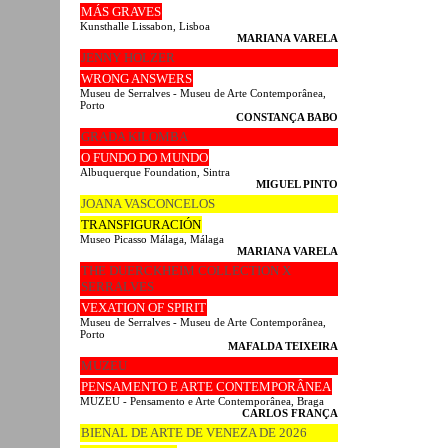
MÁS GRAVES
Kunsthalle Lissabon, Lisboa
MARIANA VARELA
JENNY HOLZER
WRONG ANSWERS
Museu de Serralves - Museu de Arte Contemporânea,
Porto
CONSTANÇA BABO
GRADA KILOMBA
O FUNDO DO MUNDO
Albuquerque Foundation, Sintra
MIGUEL PINTO
JOANA VASCONCELOS
TRANSFIGURACIÓN
Museo Picasso Málaga, Málaga
MARIANA VARELA
THE DUERCKHEIM COLLECTION X
SERRALVES
VEXATION OF SPIRIT
Museu de Serralves - Museu de Arte Contemporânea,
Porto
MAFALDA TEIXEIRA
MUZEU
PENSAMENTO E ARTE CONTEMPORÂNEA
MUZEU - Pensamento e Arte Contemporânea, Braga
CARLOS FRANÇA
BIENAL DE ARTE DE VENEZA DE 2026