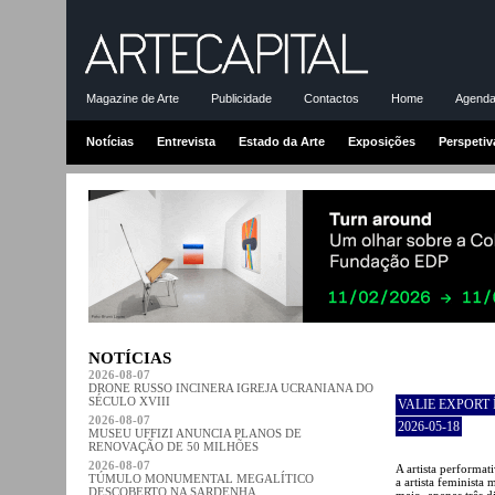
Magazine de Arte
Publicidade
Contactos
Home
Agenda-
Notícias
Entrevista
Estado da Arte
Exposições
Perspetiv
NOTÍCIAS
2026-08-07
DRONE RUSSO INCINERA IGREJA UCRANIANA DO
SÉCULO XVIII
VALIE EXPORT
2026-08-07
2026-05-18
MUSEU UFFIZI ANUNCIA PLANOS DE
RENOVAÇÃO DE 50 MILHÕES
2026-08-07
A artista performat
TÚMULO MONUMENTAL MEGALÍTICO
a artista feminista
DESCOBERTO NA SARDENHA
maio, apenas três d