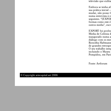
televisão que exibi
Embora se tenha af
sua prática inicia
mudar, não posso f
numa entrevista à 
seguintes. “[EXPOR
formas como este é 
outros media”, esc
EXPORT foi profess
Media de Colónia 
inaugurado numa an
diálogo com os med
Roswitha Haftmann,
de grandes retrospe
O seu trabalho inte
incluindo o Museu 
Pompidou, em Paris
Fonte: Artforum
© Copyright artecapital.art 2006