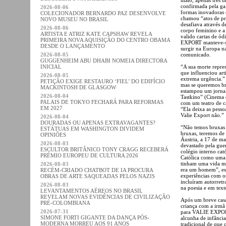
confirmada pela ga
2026-08-06
formas inovadoras
COLECIONADOR BERNARDO PAZ DESENVOLVE
chamou “atos de pr
NOVO MUSEU NO BRASIL
desafiava através 
2026-08-06
corpo feminino e a
ARTISTA E ATRIZ KATE CAPSHAW REVELA
valido cartas de ód
PRIMEIRA NOVA AQUISIÇÃO DO CENTRO OBAMA
EXPORT manteve-se 
DESDE O LANÇAMENTO
surgir na Europa 
2026-08-05
comunicado.
GUGGENHEIM ABU DHABI NOMEIA DIRECTORA
INICIAL
“A sua morte repre
que influenciou art
2026-08-05
extrema urgência.
PETIÇÃO EXIGE RESTAURO ‘FIEL’ DO EDIFÍCIO
mas se queremos br
MACKINTOSH DE GLASGOW
estampou um jornal
2026-08-04
Tastkino” (Cinema 
PALAIS DE TOKYO FECHARÁ PARA REFORMAS
com um teatro de c
EM 2027
“Ela deixa as pesso
Valie Export não.”
2026-08-04
DOURADAS OU APENAS EXTRAVAGANTES?
“Não temos bruxas
ESTÁTUAS EM WASHINGTON DIVIDEM
bruxas, teremos de
OPINIÕES
Áustria, a 17 de ma
2026-08-03
devastado pela gue
ESCULTOR BRITÂNICO TONY CRAGG RECEBERÁ
colégio interno cató
PRÉMIO EUROPEU DE CULTURA 2026
Católica como uma i
tinham uma vida me
2026-08-03
era um homem”, esc
RECÉM-CRIADO CHATBOT DE IA PROCURA
experiências com o
OBRAS DE ARTE SAQUEADAS PELOS NAZIS
incluíram autorret
2026-08-03
na poesia e em texto
LEVANTAMENTOS AÉREOS NO BRASIL
REVELAM NOVAS EVIDÊNCIAS DE CIVILIZAÇÃO
Após um breve casa
PRÉ-COLOMBIANA
criança com a irm
2026-07-31
para VALIE EXPOR
SIMONE FORTI GIGANTE DA DANÇA PÓS-
alcunha de infância
MODERNA MORREU AOS 91 ANOS
tradicional de que