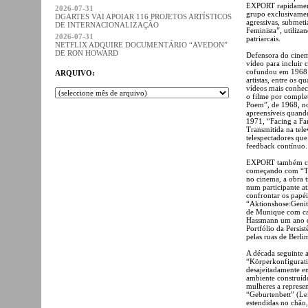
EXPORT rapidamente
2026-07-31
grupo exclusivamen
DGARTES VAI APOIAR 116 PROJETOS ARTÍSTICOS
agressivas, submeti
DE INTERNACIONALIZAÇÃO
Feminista”, utiliza
2026-07-31
patriarcais.
NETFLIX ADQUIRE DOCUMENTÁRIO “AVEDON”
DE RON HOWARD
Defensora do cinem
vídeo para incluir
cofundou em 1968 o
ARQUIVO:
artistas, entre os 
vídeos mais conhec
o filme por complet
Poem”, de 1968, no 
apreensíveis quando
1971, “Facing a Fa
Transmitida na tele
telespectadores qu
feedback contínuo.
EXPORT também crio
começando com “Ta
no cinema, a obra 
num participante a
confrontar os papéi
“Aktionshose:Genit
de Munique com cal
Hassmann um ano d
Portfólio da Persis
pelas ruas de Berli
A década seguinte 
“Körperkonfigurat
desajeitadamente e
ambiente construíd
mulheres a represe
“Geburtenbett” (Le
estendidas no chão