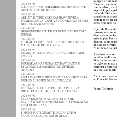
tradição de premia
2026-08-06
Nacional, segundo 
COLECIONADOR BERNARDO PAZ DESENVOLVE
Em vez disso, os vi
NOVO MUSEU NO BRASIL
exposição principa
Leões do Visitante
2026-08-06
considerados os pr
ARTISTA E ATRIZ KATE CAPSHAW REVELA
entregues no dia da
PRIMEIRA NOVA AQUISIÇÃO DO CENTRO OBAMA
serão entregues no
DESDE O LANÇAMENTO
2026-08-05
O júri da Bienal ti
GUGGENHEIM ABU DHABI NOMEIA DIRECTORA
Internacional ter a
INICIAL
depois de anunciar 
pressão para banir
2026-08-05
demitiu-se em mass
PETIÇÃO EXIGE RESTAURO ‘FIEL’ DO EDIFÍCIO
decisão de permitir
MACKINTOSH DE GLASGOW
“o princípio da inc
2026-08-04
PALAIS DE TOKYO FECHARÁ PARA REFORMAS
A decisão de abolir
EM 2027
milhões de dólares 
2026-08-04
diversas em torno 
DOURADAS OU APENAS EXTRAVAGANTES?
votação em massa e
ESTÁTUAS EM WASHINGTON DIVIDEM
escreveu a histori
OPINIÕES
que um leão morto
2026-08-03
“Será uma bienal au
ESCULTOR BRITÂNICO TONY CRAGG RECEBERÁ
ao Financial Revie
PRÉMIO EUROPEU DE CULTURA 2026
2026-08-03
RECÉM-CRIADO CHATBOT DE IA PROCURA
Fonte: Artforum
OBRAS DE ARTE SAQUEADAS PELOS NAZIS
2026-08-03
LEVANTAMENTOS AÉREOS NO BRASIL
REVELAM NOVAS EVIDÊNCIAS DE CIVILIZAÇÃO
PRÉ-COLOMBIANA
2026-07-31
SIMONE FORTI GIGANTE DA DANÇA PÓS-
MODERNA MORREU AOS 91 ANOS