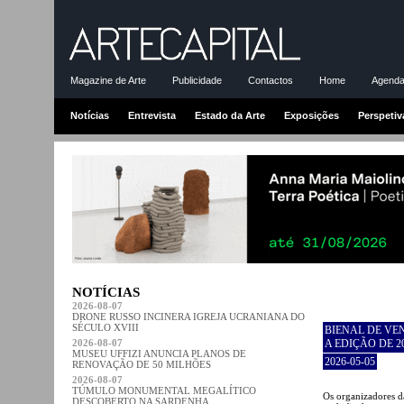
Magazine de Arte
Publicidade
Contactos
Home
Agenda-
Notícias
Entrevista
Estado da Arte
Exposições
Perspetiv
NOTÍCIAS
2026-08-07
DRONE RUSSO INCINERA IGREJA UCRANIANA DO
SÉCULO XVIII
BIENAL DE VE
2026-08-07
A EDIÇÃO DE 2
MUSEU UFFIZI ANUNCIA PLANOS DE
2026-05-05
RENOVAÇÃO DE 50 MILHÕES
2026-08-07
TÚMULO MONUMENTAL MEGALÍTICO
Os organizadores d
DESCOBERTO NA SARDENHA