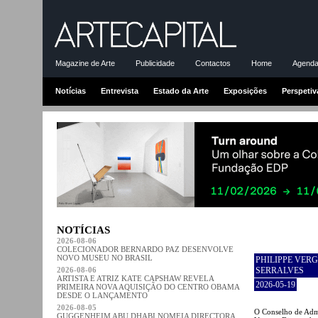
Magazine de Arte
Publicidade
Contactos
Home
Agenda-
Notícias
Entrevista
Estado da Arte
Exposições
Perspetiv
NOTÍCIAS
2026-08-06
COLECIONADOR BERNARDO PAZ DESENVOLVE
NOVO MUSEU NO BRASIL
PHILIPPE VER
2026-08-06
SERRALVES
ARTISTA E ATRIZ KATE CAPSHAW REVELA
2026-05-19
PRIMEIRA NOVA AQUISIÇÃO DO CENTRO OBAMA
DESDE O LANÇAMENTO
2026-08-05
O Conselho de Admi
GUGGENHEIM ABU DHABI NOMEIA DIRECTORA