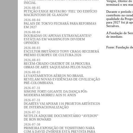
Vergne, Diretor do
INICIAL
terminará o seu man
2026-08-05
PETIÇÃO EXIGE RESTAURO ‘FIEL’ DO EDIFÍCIO
Durante o período 
MACKINTOSH DE GLASGOW
contributo na curad
qualidade da Progr
2026-08-04
para 2027 foi já a
PALAIS DE TOKYO FECHARÁ PARA REFORMAS
Serralves.
EM 2027
2026-08-04
A Fundação de Serr
DOURADAS OU APENAS EXTRAVAGANTES?
de imediato.
ESTÁTUAS EM WASHINGTON DIVIDEM
OPINIÕES
Fonte: Fundação de
2026-08-03
ESCULTOR BRITÂNICO TONY CRAGG RECEBERÁ
PRÉMIO EUROPEU DE CULTURA 2026
2026-08-03
RECÉM-CRIADO CHATBOT DE IA PROCURA
OBRAS DE ARTE SAQUEADAS PELOS NAZIS
2026-08-03
LEVANTAMENTOS AÉREOS NO BRASIL
REVELAM NOVAS EVIDÊNCIAS DE CIVILIZAÇÃO
PRÉ-COLOMBIANA
2026-07-31
SIMONE FORTI GIGANTE DA DANÇA PÓS-
MODERNA MORREU AOS 91 ANOS
2026-07-31
DGARTES VAI APOIAR 116 PROJETOS ARTÍSTICOS
DE INTERNACIONALIZAÇÃO
2026-07-31
NETFLIX ADQUIRE DOCUMENTÁRIO “AVEDON”
DE RON HOWARD
2026-07-30
PRIMEIRA EXPOSIÇÃO DE YOSHITOMO NARA
COM A DAVID ZWIRNER ESTÁ PREVISTA PARA