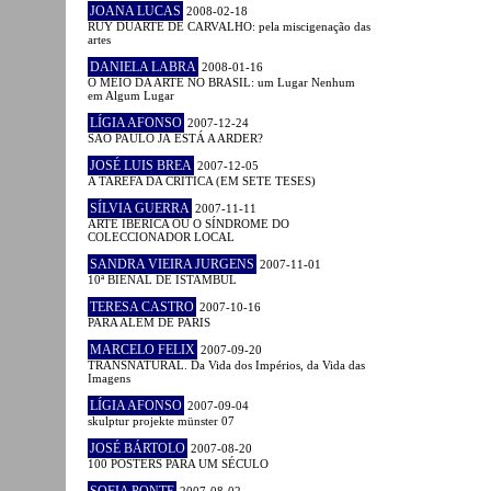
JOANA LUCAS
2008-02-18
RUY DUARTE DE CARVALHO: pela miscigenação das
artes
DANIELA LABRA
2008-01-16
O MEIO DA ARTE NO BRASIL: um Lugar Nenhum
em Algum Lugar
LÍGIA AFONSO
2007-12-24
SÃO PAULO JÁ ESTÁ A ARDER?
JOSÉ LUIS BREA
2007-12-05
A TAREFA DA CRÍTICA (EM SETE TESES)
SÍLVIA GUERRA
2007-11-11
ARTE IBÉRICA OU O SÍNDROME DO
COLECCIONADOR LOCAL
SANDRA VIEIRA JURGENS
2007-11-01
10ª BIENAL DE ISTAMBUL
TERESA CASTRO
2007-10-16
PARA ALÉM DE PARIS
MARCELO FELIX
2007-09-20
TRANSNATURAL. Da Vida dos Impérios, da Vida das
Imagens
LÍGIA AFONSO
2007-09-04
skulptur projekte münster 07
JOSÉ BÁRTOLO
2007-08-20
100 POSTERS PARA UM SÉCULO