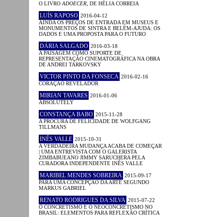
O LIVRO
ADOECER
, DE HÉLIA CORREIA
LUÍS RAPOSO
2016-04-12
AINDA OS PREÇOS DE ENTRADA EM MUSEUS E
MONUMENTOS DE SINTRA E BELÉM-AJUDA: OS
DADOS E UMA PROPOSTA PARA O FUTURO
DÁRIA SALGADO
2016-03-18
A PAISAGEM COMO SUPORTE DE
REPRESENTAÇÃO CINEMATOGRÁFICA NA OBRA
DE ANDREI TARKOVSKY
VICTOR PINTO DA FONSECA
2016-02-16
CORAÇÃO REVELADOR
MIRIAN TAVARES
2016-01-06
ABSOLUTELY
CONSTANÇA BABO
2015-11-28
A PROCURA DE FELICIDADE DE WOLFGANG
TILLMANS
INÊS VALLE
2015-10-31
A VERDADEIRA MUDANÇA ACABA DE COMEÇAR
| UMA ENTREVISTA COM O GALERISTA
ZIMBABUEANO JIMMY SARUCHERA PELA
CURADORA INDEPENDENTE INÊS VALLE
MARIBEL MENDES SOBREIRA
2015-09-17
PARA UMA CONCEPÇÃO DA ARTE SEGUNDO
MARKUS GABRIEL
RENATO RODRIGUES DA SILVA
2015-07-22
O CONCRETISMO E O NEOCONCRETISMO NO
BRASIL: ELEMENTOS PARA REFLEXÃO CRÍTICA