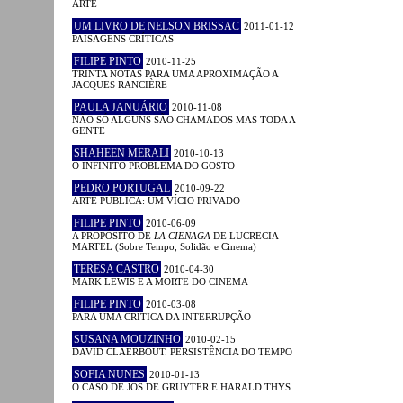
ARTE
UM LIVRO DE NELSON BRISSAC
2011-01-12
PAISAGENS CRÍTICAS
FILIPE PINTO
2010-11-25
TRINTA NOTAS PARA UMA APROXIMAÇÃO A
JACQUES RANCIÈRE
PAULA JANUÁRIO
2010-11-08
NÃO SÓ ALGUNS SÃO CHAMADOS MAS TODA A
GENTE
SHAHEEN MERALI
2010-10-13
O INFINITO PROBLEMA DO GOSTO
PEDRO PORTUGAL
2010-09-22
ARTE PÚBLICA: UM VÍCIO PRIVADO
FILIPE PINTO
2010-06-09
A PROPÓSITO DE
LA CIENAGA
DE LUCRECIA
MARTEL (Sobre Tempo, Solidão e Cinema)
TERESA CASTRO
2010-04-30
MARK LEWIS E A MORTE DO CINEMA
FILIPE PINTO
2010-03-08
PARA UMA CRÍTICA DA INTERRUPÇÃO
SUSANA MOUZINHO
2010-02-15
DAVID CLAERBOUT. PERSISTÊNCIA DO TEMPO
SOFIA NUNES
2010-01-13
O CASO DE JOS DE GRUYTER E HARALD THYS