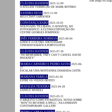
Este artigo foi or
CLÁUDIA HANDEM
2025-12-09
O ATELIER VERMELHO DE MARK ROTHKO
SANDRA SILVA
2025-11-09
RELUCTANT GARDENER
CONSTANÇA BABO
2025-10-05
WOLFGANG TILLMANS: O SENSÍVEL DO
FOTOGRÁFICO. A ÚLTIMA EXPOSIÇÃO DO
CENTRE GEORGES POMPIDOU
INÊS FERREIRA-NORMAN
2025-09-04
LINDO
E O OUTRO: IDENTIDADE
CINEMATOGRÁFICA PORTUGUESA
CLÁUDIA HANDEM
2025-07-30
“DO REMEMBER, THEY CAN’T CANCEL DAVID
HOCKNEY”
MARIA CARNEIRO E PEDRO ALVES
2025-06-
27
ESCALAR UMA MONTANHA CHAMADA
CATITA
MARIANA VARELA
2025-05-30
ENTRE OS VOSSOS DENTES
MAFALDA TEIXEIRA
2025-04-28
ZANELE MUHOLI
CLÁUDIA HANDEM
2025-03-21
O ARQUIVO COMO ESTRATÉGIA. NOTAS SOBRE
‘HOW TO REVERSE A SPELL’, NA LEHMANN
CONTEMPORARY GALLERY