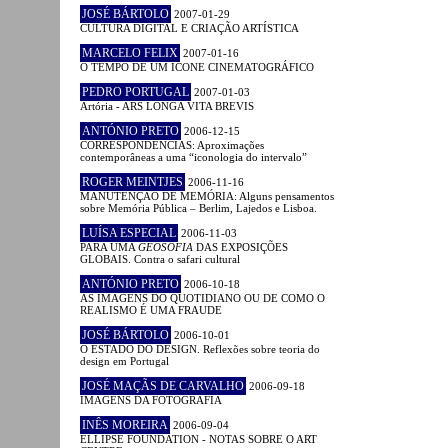
JOSÉ BÁRTOLO
2007-01-29
CULTURA DIGITAL E CRIAÇÃO ARTÍSTICA
MARCELO FELIX
2007-01-16
O TEMPO DE UM ÍCONE CINEMATOGRÁFICO
PEDRO PORTUGAL
2007-01-03
Artória - ARS LONGA VITA BREVIS
ANTÓNIO PRETO
2006-12-15
CORRESPONDÊNCIAS: Aproximações
contemporâneas a uma “iconologia do intervalo”
ROGER MEINTJES
2006-11-16
MANUTENÇÃO DE MEMÓRIA: Alguns pensamentos
sobre Memória Pública – Berlim, Lajedos e Lisboa.
LUÍSA ESPECIAL
2006-11-03
PARA UMA
GEOSOFIA
DAS EXPOSIÇÕES
GLOBAIS. Contra o safari cultural
ANTÓNIO PRETO
2006-10-18
AS IMAGENS DO QUOTIDIANO OU DE COMO O
REALISMO É UMA FRAUDE
JOSÉ BÁRTOLO
2006-10-01
O ESTADO DO DESIGN. Reflexões sobre teoria do
design em Portugal
JOSÉ MAÇÃS DE CARVALHO
2006-09-18
IMAGENS DA FOTOGRAFIA
INÊS MOREIRA
2006-09-04
ELLIPSE FOUNDATION - NOTAS SOBRE O ART