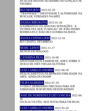
AS
ALTER-NATIVAS
DO BAIRRO DO GONÇALO M.
TAVARES
RUI MOURÃO
2023-02-20
“TRANSFAKE”? IDENTIDADE E ALTERIDADE NA
BUSCA DE VERDADES NA ARTE
DASHA BIRUKOVA
2023-01-20
A NARRATIVA VELADA DAS SENSAÇÕES: ‘A
ÚLTIMA VEZ QUE VI MACAU’ DE JOÃO PEDRO
RODRIGUES E JOÃO RUI GUERRA DA MATA
JOANA CONSIGLIERI
2022-12-18
RUI CHAFES,
DESABRIGO
MARC LENOT
2022-11-17
MUNCH EM DIÁLOGO
CATARINA REAL
2022-10-08
APONTAMENTOS A PARTIR DE, SOB E SOBRE
O
DUELO
DE INÊS VIEGAS OLIVEIRA
LUIZ CAMILLO OSORIO
2022-08-29
DESLOCAMENTOS DA REPRODUTIBILIDADE NA
ARTE: AINDA DUCHAMP
FILIPA ALMEIDA
2022-07-29
A VIDA É DEMASIADO PRECIOSA PARA SER
ESBANJADA NUM MUNDO DESENCANTADO
JOSÉ DE NORDENFLYCHT CONCHA
2022-06-
30
CECILIA VICUÑA. SEIS NOTAS PARA UM BLOG
LUIZ CAMILLO OSORIO
2022-05-29