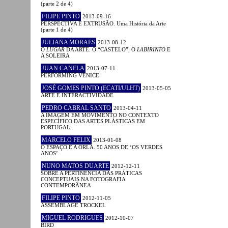
(parte 2 de 4)
FILIPE PINTO
2013-09-16
PERSPECTIVA E EXTRUSÃO. Uma História da Arte
(parte 1 de 4)
JULIANA MORAES
2013-08-12
O
LUGAR
DA ARTE: O “CASTELO”, O
LABIRINTO
E
A SOLEIRA
JUAN CANELA
2013-07-11
PERFORMING VENICE
JOSÉ GOMES PINTO (ECATI/ULHT)
2013-05-05
ARTE E INTERACTIVIDADE
PEDRO CABRAL SANTO
2013-04-11
A IMAGEM EM MOVIMENTO NO CONTEXTO
ESPECÍFICO DAS ARTES PLÁSTICAS EM
PORTUGAL
MARCELO FELIX
2013-01-08
O ESPAÇO E A ORLA. 50 ANOS DE ‘OS VERDES
ANOS’
NUNO MATOS DUARTE
2012-12-11
SOBRE A PERTINÊNCIA DAS PRÁTICAS
CONCEPTUAIS NA FOTOGRAFIA
CONTEMPORÂNEA
FILIPE PINTO
2012-11-05
ASSEMBLAGE TROCKEL
MIGUEL RODRIGUES
2012-10-07
BIRD