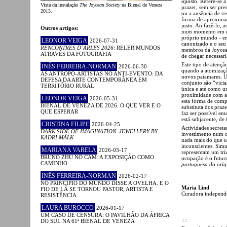
oposto. Refere-se 
Vista da instalação
The Joycean Society
na Bienal de Veneza
prazer, sem ser pr
2013.
ou a ausência de r
forma de aproxima
justo. Ao fazê-lo, 
Outros artigos:
num momento em que
próprio mundo - em
LEONOR VEIGA
2026-07-31
canonizado e o seu
RENCONTRES D´ARLES 2026
: RELER MUNDOS
membros da Joycea
ATRAVÉS DA FOTOGRAFIA
de chegar necessar
Este tipo de atenç
INÊS FERREIRA-NORMAN
2026-06-30
quando a atomizaçã
AS ANTROPO-ARTISTAS NO ANTI-EVENTO: DA
novos patamares. Um
DEFESA DA ARTE CONTEMPORÂNEA EM
conjunto são “vici
TERRITÓRIO RURAL
única e até como um
proximidade com a 
LEONOR VEIGA
2026-05-31
esta forma de comp
BIENAL DE VENEZA DE 2026: O QUE VER E O
substituta dos praz
QUE ESPERAR
faz ser possível en
está subjacente, de
CRISTINA FILIPE
2026-04-25
Actividades secreta
DARK SIDE OF IMAGINATION. JEWELLERY BY
investimento num c
KADRI MÄLK
nada mais do que um
inconscientes. Simu
MARIANA VARELA
2026-03-17
representam um tri
BRUNO ZHU NO CAM: A EXPOSIÇÃO COMO
ocupação é o futuro
CAMINHO
portuguesa do origi
INÊS FERREIRA-NORMAN
2026-02-17
NO PRINCÍPIO DO MUNDO DISSE A OVELHA. E O
Maria Lind
FIO DE LÃ SE TORNOU PASTOR, ARTISTA E
Curadora independen
RESISTÊNCIA
LAURA BUROCCO
2026-01-17
UM CASO DE CENSURA: O PAVILHÃO DA ÁFRICA
::::
DO SUL NA 61ª BIENAL DE VENEZA