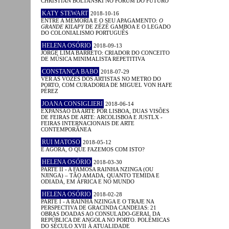
CHRISTIAN BOLTANSKI NO FÓRUM DO FUTURO
KATY STEWART
2018-10-16
ENTRE A MEMÓRIA E O SEU APAGAMENTO:
O
GRANDE KILAPY
DE ZÉZÉ GAMBOA E O LEGADO
DO COLONIALISMO PORTUGUÊS
HELENA OSÓRIO
2018-09-13
JORGE LIMA BARRETO: CRIADOR DO CONCEITO
DE MÚSICA MINIMALISTA REPETITIVA
CONSTANÇA BABO
2018-07-29
VER AS VOZES DOS ARTISTAS NO METRO DO
PORTO, COM CURADORIA DE MIGUEL VON HAFE
PÉREZ
JOANA CONSIGLIERI
2018-06-14
EXPANSÃO DA ARTE POR LISBOA, DUAS VISÕES
DE FEIRAS DE ARTE: ARCOLISBOA E JUSTLX -
FEIRAS INTERNACIONAIS DE ARTE
CONTEMPORÂNEA
RUI MATOSO
2018-05-12
E AGORA, O QUE FAZEMOS COM ISTO?
HELENA OSÓRIO
2018-03-30
PARTE II - A FAMOSA RAINHA NZINGA (OU
NJINGA) – TÃO AMADA, QUANTO TEMIDA E
ODIADA, EM ÁFRICA E NO MUNDO
HELENA OSÓRIO
2018-02-28
PARTE I - A RAINHA NZINGA E O TRAJE NA
PERSPECTIVA DE GRACINDA CANDEIAS: 21
OBRAS DOADAS AO CONSULADO-GERAL DA
REPÚBLICA DE ANGOLA NO PORTO. POLÉMICAS
DO SÉCULO XVII À ATUALIDADE