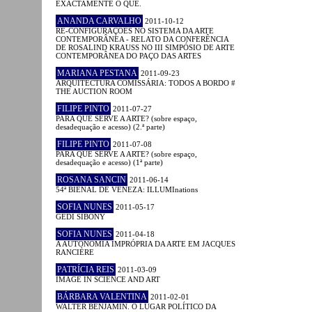
EXACTAMENTE O QUÊ.
ANANDA CARVALHO
2011-10-12
RE-CONFIGURAÇÕES NO SISTEMA DA ARTE
CONTEMPORÂNEA - RELATO DA CONFERÊNCIA
DE ROSALIND KRAUSS NO III SIMPÓSIO DE ARTE
CONTEMPORÂNEA DO PAÇO DAS ARTES
MARIANA PESTANA
2011-09-23
ARQUITECTURA COMISSÁRIA: TODOS A BORDO #
THE AUCTION ROOM
FILIPE PINTO
2011-07-27
PARA QUE SERVE A ARTE? (sobre espaço,
desadequação e acesso) (2.ª parte)
FILIPE PINTO
2011-07-08
PARA QUE SERVE A ARTE? (sobre espaço,
desadequação e acesso) (1ª parte)
ROSANA SANCIN
2011-06-14
54ª BIENAL DE VENEZA: ILLUMInations
SOFIA NUNES
2011-05-17
GEDI SIBONY
SOFIA NUNES
2011-04-18
A AUTONOMIA IMPRÓPRIA DA ARTE EM JACQUES
RANCIÈRE
PATRÍCIA REIS
2011-03-09
IMAGE IN SCIENCE AND ART
BÁRBARA VALENTINA
2011-02-01
WALTER BENJAMIN. O LUGAR POLÍTICO DA