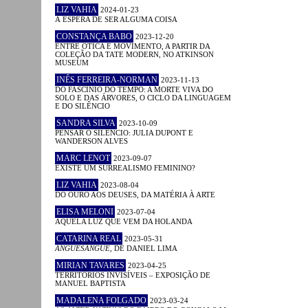
LIZ VAHIA
2024-01-23
À ESPERA DE SER ALGUMA COISA
CONSTANÇA BABO
2023-12-20
ENTRE ÓTICA E MOVIMENTO, A PARTIR DA
COLEÇÃO DA TATE MODERN, NO ATKINSON
MUSEUM
INÊS FERREIRA-NORMAN
2023-11-13
DO FASCÍNIO DO TEMPO: A MORTE VIVA DO
SOLO E DAS ÁRVORES, O CICLO DA LINGUAGEM
E DO SILÊNCIO
SANDRA SILVA
2023-10-09
PENSAR O SILÊNCIO: JULIA DUPONT E
WANDERSON ALVES
MARC LENOT
2023-09-07
EXISTE UM SURREALISMO FEMININO?
LIZ VAHIA
2023-08-04
DO OURO AOS DEUSES, DA MATÉRIA À ARTE
ELISA MELONI
2023-07-04
AQUELA LUZ QUE VEM DA HOLANDA
CATARINA REAL
2023-05-31
ANGUESÂNGUE
, DE DANIEL LIMA
MIRIAN TAVARES
2023-04-25
TERRITÓRIOS INVISÍVEIS – EXPOSIÇÃO DE
MANUEL BAPTISTA
MADALENA FOLGADO
2023-03-24