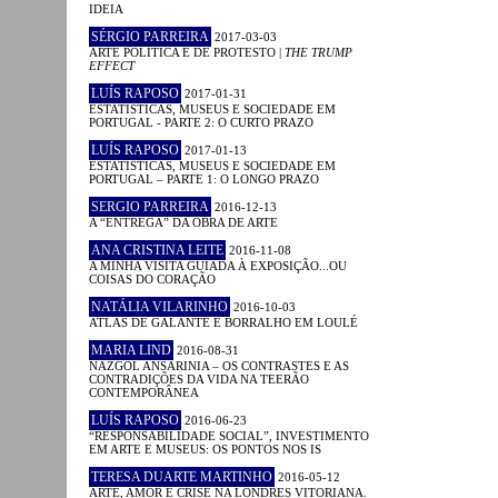
IDEIA
SÉRGIO PARREIRA
2017-03-03
ARTE POLÍTICA E DE PROTESTO |
THE TRUMP
EFFECT
LUÍS RAPOSO
2017-01-31
ESTATÍSTICAS, MUSEUS E SOCIEDADE EM
PORTUGAL - PARTE 2: O CURTO PRAZO
LUÍS RAPOSO
2017-01-13
ESTATÍSTICAS, MUSEUS E SOCIEDADE EM
PORTUGAL – PARTE 1: O LONGO PRAZO
SERGIO PARREIRA
2016-12-13
A “ENTREGA” DA OBRA DE ARTE
ANA CRISTINA LEITE
2016-11-08
A MINHA VISITA GUIADA À EXPOSIÇÃO...OU
COISAS DO CORAÇÃO
NATÁLIA VILARINHO
2016-10-03
ATLAS DE GALANTE E BORRALHO EM LOULÉ
MARIA LIND
2016-08-31
NAZGOL ANSARINIA – OS CONTRASTES E AS
CONTRADIÇÕES DA VIDA NA TEERÃO
CONTEMPORÂNEA
LUÍS RAPOSO
2016-06-23
“RESPONSABILIDADE SOCIAL”, INVESTIMENTO
EM ARTE E MUSEUS: OS PONTOS NOS IS
TERESA DUARTE MARTINHO
2016-05-12
ARTE, AMOR E CRISE NA LONDRES VITORIANA.