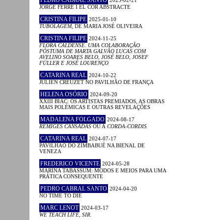
PEDRO CABRAL SANTO
2025-02-21
JORGE FERRÉ I EL COR ABSTRACTE
CRISTINA FILIPE
2025-01-10
TUBOLAGEM
, DE MARIA JOSÉ OLIVEIRA
CRISTINA FILIPE
2024-11-25
FLORA CALDENSE. UMA COLABORAÇÃO
PÓSTUMA DE MARTA GALVÃO LUCAS COM
AVELINO SOARES BELO, JOSÉ BELO, JOSEF
FÜLLER E JOSÉ LOURENÇO
CATARINA REAL
2024-10-22
JULIEN CREUZET NO PAVILHÃO DE FRANÇA
HELENA OSÓRIO
2024-09-20
XXIII BIAC: OS ARTISTAS PREMIADOS, AS OBRAS
MAIS POLÉMICAS E OUTRAS REVELAÇÕES
MADALENA FOLGADO
2024-08-17
RÉMIGES CANSADAS
OU A
CORDA-CORDIS
CATARINA REAL
2024-07-17
PAVILHÃO DO ZIMBABUÉ NA BIENAL DE
VENEZA
FREDERICO VICENTE
2024-05-28
MARINA TABASSUM: MODOS E MEIOS PARA UMA
PRÁTICA CONSEQUENTE
PEDRO CABRAL SANTO
2024-04-20
NO TIME TO DIE
MARC LENOT
2024-03-17
WE TEACH LIFE, SIR.