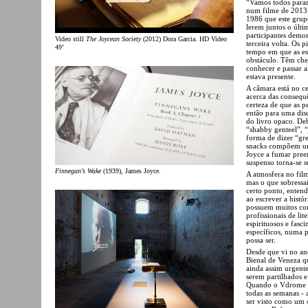
“Vamos todos parar
num filme de 2013 
1986 que este grup
lerem juntos o últ
participantes demor
Video still
The Joycean Society
(2012) Dora Garcia. HD Video
terceira volta. Os 
49’
tempo em que as e
obstáculo. Têm ch
conhecer e passar 
estava presente.
A câmara está no ce
acerca das consequ
certeza de que as p
então para uma disc
do livro opaco. De
“shabby genteel”, “
forma de dizer “gr
snacks compõem um
Joyce a fumar pree
suspenso torna-se s
Finnegan’s Wake
(1939), James Joyce.
A atmosfera no film
mas o que sobressa
certo ponto, enten
ao escrever a histó
possuem muitos con
profissionais de li
espirituosos e fasc
específicos, numa p
possa ser.
Desde que vi no an
Bienal de Veneza qu
ainda assim urgent
serem partilhados 
Quando o Vdrome - 
todas as semanas -
ser visto como um 