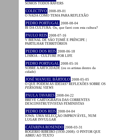
SOMOS TODOS RAVERS
COLECTIVO
2008-09-01
O NADA COMO TEMA PARA REFLEXÃO
PEDRO PORTUGAL
2008-08-04
BI DA CULTURA. Ou, que farei com esta cultura?
PAULO REIS
2008-07-16
V BIENAL DE SÃO TOMÉ E PRÍNCIPE |
PARTILHAR TERRITÓRIOS
PEDRO DOS REIS
2008-06-18
LISBOA – CULTURE FOR LIFE
PEDRO PORTUGAL
2008-05-16
SOBRE A ARTICIDADE (ou os artistas dentro da
cidade)
JOSÉ MANUEL BÁRTOLO
2008-05-05
O QUE PODEM AS IDEIAS? REFLEXÕES SOBRE OS
PERSONAL VIEWS
PAULA TAVARES
2008-04-22
BREVE CARTOGRAFIA DAS CORRENTES
DESCONSTRUTIVISTAS FEMINISTAS
PEDRO DOS REIS
2008-04-04
IOWA: UMA SELECÇÃO IMPROVÁVEL, NUM
LUGAR INVULGAR
CATARINA ROSENDO
2008-03-31
ROGÉRIO RIBEIRO (1930-2008): O PINTOR QUE
ABRIU AO TEXTO