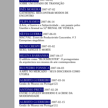
SOFIA PONTE
2007-08-02
SOBRE UM ESTADO DE TRANSIÇÃO
INÊS MOREIRA
2007-07-02
GATHERING: REECONTRAR MODOS DE
ENCONTRO
FILIPA RAMOS
2007-06-14
A Arte, a Guerra e a Subjectividade – um passeio pelos
Giardini e Arsenal na 52ª BIENAL DE VENEZA
SÍLVIA GUERRA
2007-06-01
MAC/VAL: Zones de Productivités Concertées. # 3
Entreprises singulières
NUNO CRESPO
2007-05-02
SEXO, SANGUE E MORTE
HELENA BARRANHA
2007-04-17
O edifício como “BLOCKBUSTER”. O protagonismo
da arquitectura nos museus de arte contemporânea
RUI PEDRO FONSECA
2007-04-03
A ARTE NO MERCADO – SEUS DISCURSOS COMO
UTOPIA
ALBERTO GUERREIRO
2007-03-16
Gestão de Museus em Portugal [2]
ANTÓNIO PRETO
2007-02-28
ENTRE O
SPLEEN
MODERNO E A CRISE DA
MODERNIDADE
ALBERTO GUERREIRO
2007-02-15
Gestão de Museus em Portugal [1]