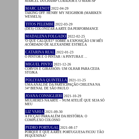
MARCEL DUCHAMP CURADOR E O MAM-SP
MARC LENOT
2022-04-29
TAKING OFF. HENRY MY NEIGHBOR (MARIKEN
WESSELS)
TITOS PELEMBE
2022-03-29
(DES) COLONIZAR A ARTE DA PERFORMANCE
MADALENA FOLGADO
2022-02-25
'O QUE CALQUEI?'
SOBRE
A EXPOSIÇÃO
UM MÊS
ACORDADO
DE ALEXANDRE ESTRELA
CATARINA REAL
2022-01-23
O PINTOR E O PINTAR / A PINTURA E ...
MIGUEL PINTO
2021-12-26
CORVOS E GIRASSÓIS: UM OLHAR PARA CEIJA
STOJKA
POLLYANA QUINTELLA
2021-11-25
UMA ANÁLISE DA PARTICIPAÇÃO CHILENA NA
34ª BIENAL DE SÃO PAULO
JOANA CONSIGLIERI
2021-10-29
MULHERES NA ARTE – NUM ATELIÊ QUE SEJA SÓ
MEU
LIZ VAHIA
2021-09-30
A FICÇÃO PARA ALÉM DA HISTÓRIA: O
COMPLEXO COLOSSO
PEDRO PORTUGAL
2021-08-17
PORQUE É QUE A ARTE PORTUGUESA FICOU TÃO
PEQUENINA?