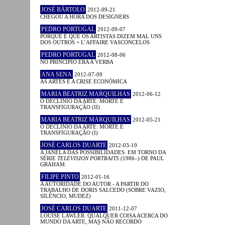
JOSÉ BÁRTOLO
2012-09-21
CHEGOU A HORA DOS DESIGNERS
PEDRO PORTUGAL
2012-09-07
PORQUE É QUE OS ARTISTAS DIZEM MAL UNS
DOS OUTROS + L’AFFAIRE VASCONCELOS
PEDRO PORTUGAL
2012-08-06
NO PRINCÍPIO ERA A VERBA
ANA SENA
2012-07-09
AS ARTES E A CRISE ECONÓMICA
MARIA BEATRIZ MARQUILHAS
2012-06-12
O DECLÍNIO DA ARTE: MORTE E
TRANSFIGURAÇÃO (II)
MARIA BEATRIZ MARQUILHAS
2012-05-21
O DECLÍNIO DA ARTE: MORTE E
TRANSFIGURAÇÃO (I)
JOSÉ CARLOS DUARTE
2012-03-19
A JANELA DAS POSSIBILIDADES. EM TORNO DA
SÉRIE
TELEVISION PORTRAITS
(1986–) DE PAUL
GRAHAM.
FILIPE PINTO
2012-01-16
A AUTORIDADE DO AUTOR - A PARTIR DO
TRABALHO DE DORIS SALCEDO (SOBRE VAZIO,
SILÊNCIO, MUDEZ)
JOSÉ CARLOS DUARTE
2011-12-07
LOUISE LAWLER. QUALQUER COISA ACERCA DO
MUNDO DA ARTE, MAS NÃO RECORDO