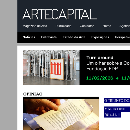
Magazine de Arte
Publicidade
Contactos
Home
Agenda-
Notícias
Entrevista
Estado da Arte
Exposições
Perspetiv
OPINIÃO
O TRIUNFO DO
MARIA LIND
2014-11-11