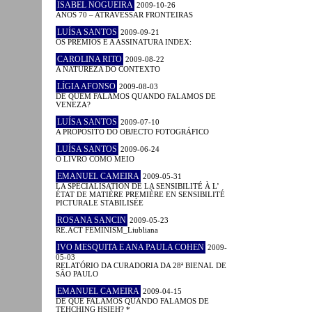
ISABEL NOGUEIRA
2009-10-26
ANOS 70 – ATRAVESSAR FRONTEIRAS
LUÍSA SANTOS
2009-09-21
OS PRÉMIOS E A ASSINATURA INDEX:
CAROLINA RITO
2009-08-22
A NATUREZA DO CONTEXTO
LÍGIA AFONSO
2009-08-03
DE QUEM FALAMOS QUANDO FALAMOS DE
VENEZA?
LUÍSA SANTOS
2009-07-10
A PROPÓSITO DO OBJECTO FOTOGRÁFICO
LUÍSA SANTOS
2009-06-24
O LIVRO COMO MEIO
EMANUEL CAMEIRA
2009-05-31
LA SPÉCIALISATION DE LA SENSIBILITÉ À L’
ÉTAT DE MATIÈRE PREMIÈRE EN SENSIBILITÉ
PICTURALE STABILISÉE
ROSANA SANCIN
2009-05-23
RE.ACT FEMINISM_Liubliana
IVO MESQUITA E ANA PAULA COHEN
2009-
05-03
RELATÓRIO DA CURADORIA DA 28ª BIENAL DE
SÃO PAULO
EMANUEL CAMEIRA
2009-04-15
DE QUE FALAMOS QUANDO FALAMOS DE
TEHCHING HSIEH? *