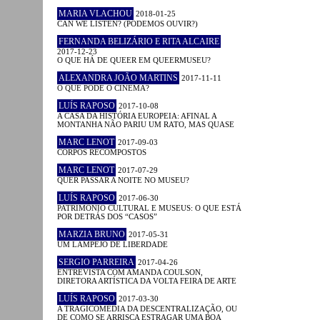
MARIA VLACHOU
2018-01-25
CAN WE LISTEN? (PODEMOS OUVIR?)
FERNANDA BELIZÁRIO E RITA ALCAIRE
2017-12-23
O QUE HÁ DE QUEER EM QUEERMUSEU?
ALEXANDRA JOÃO MARTINS
2017-11-11
O QUE PODE O CINEMA?
LUÍS RAPOSO
2017-10-08
A CASA DA HISTÓRIA EUROPEIA: AFINAL A
MONTANHA NÃO PARIU UM RATO, MAS QUASE
MARC LENOT
2017-09-03
CORPOS RECOMPOSTOS
MARC LENOT
2017-07-29
QUER PASSAR A NOITE NO MUSEU?
LUÍS RAPOSO
2017-06-30
PATRIMÓNIO CULTURAL E MUSEUS: O QUE ESTÁ
POR DETRÁS DOS “CASOS”
MARZIA BRUNO
2017-05-31
UM LAMPEJO DE LIBERDADE
SERGIO PARREIRA
2017-04-26
ENTREVISTA COM AMANDA COULSON,
DIRETORA ARTÍSTICA DA VOLTA FEIRA DE ARTE
LUÍS RAPOSO
2017-03-30
A TRAGICOMÉDIA DA DESCENTRALIZAÇÃO, OU
DE COMO SE ARRISCA ESTRAGAR UMA BOA