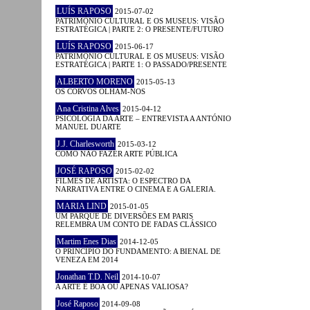
LUÍS RAPOSO
2015-07-02
PATRIMÓNIO CULTURAL E OS MUSEUS: VISÃO
ESTRATÉGICA | PARTE 2: O PRESENTE/FUTURO
LUÍS RAPOSO
2015-06-17
PATRIMÓNIO CULTURAL E OS MUSEUS: VISÃO
ESTRATÉGICA | PARTE 1: O PASSADO/PRESENTE
ALBERTO MORENO
2015-05-13
OS CORVOS OLHAM-NOS
Ana Cristina Alves
2015-04-12
PSICOLOGIA DA ARTE – ENTREVISTA A ANTÓNIO
MANUEL DUARTE
J.J. Charlesworth
2015-03-12
COMO NÃO FAZER ARTE PÚBLICA
JOSÉ RAPOSO
2015-02-02
FILMES DE ARTISTA: O ESPECTRO DA
NARRATIVA ENTRE O CINEMA E A GALERIA.
MARIA LIND
2015-01-05
UM PARQUE DE DIVERSÕES EM PARIS
RELEMBRA UM CONTO DE FADAS CLÁSSICO
Martim Enes Dias
2014-12-05
O PRINCÍPIO DO FUNDAMENTO: A BIENAL DE
VENEZA EM 2014
Jonathan T.D. Neil
2014-10-07
A ARTE É BOA OU APENAS VALIOSA?
José Raposo
2014-09-08