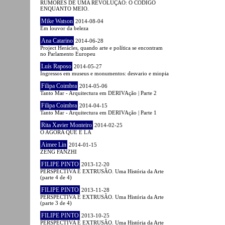
RUMORES DE UMA REVOLUÇÃO: O CÓDIGO
ENQUANTO MEIO.
Mike Watson
2014-08-04
Em louvor da beleza
Ana Catarino
2014-06-28
Project Herácles, quando arte e política se encontram
no Parlamento Europeu
Luís Raposo
2014-05-27
Ingressos em museus e monumentos: desvario e miopia
Filipa Coimbra
2014-05-06
Tanto Mar - Arquitectura em DERIVAção | Parte 2
Filipa Coimbra
2014-04-15
Tanto Mar - Arquitectura em DERIVAção | Parte 1
Rita Xavier Monteiro
2014-02-25
O AGORA QUE É LÁ
Aimee Lin
2014-01-15
ZENG FANZHI
FILIPE PINTO
2013-12-20
PERSPECTIVA E EXTRUSÃO. Uma História da Arte
(parte 4 de 4)
FILIPE PINTO
2013-11-28
PERSPECTIVA E EXTRUSÃO. Uma História da Arte
(parte 3 de 4)
FILIPE PINTO
2013-10-25
PERSPECTIVA E EXTRUSÃO. Uma História da Arte