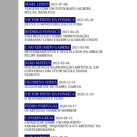
MARC LENOT
2021-07-08
VIAGENS COM UM FOTÓGRAFO (ALBERS,
MULAS, BASILICO)
VICTOR PINTO DA FONSECA
2021-05-29
ZEUS E O MINISTÉRIO DA CULTURA
RODRIGO FONSECA
2021-04-26
UMA REFLEXÃO SOBRE IMPROVISAÇÃO
TOMANDO COMO EXEMPLO A GRAND UNION
CAIO EDUARDO GABRIEL
2021-03-06
DESTERRAMENTOS E SEUS FLUXOS NA OBRA DE
FELIPE BARBOSA
JOÃO MATEUS
2021-02-04
INSUFICIÊNCIA NA PRODUÇÃO ARTÍSTICA. EM
CONVERSA COM VÍTOR SILVA E DIANA
GEIROTO.
FILOMENA SERRA
2020-12-31
SEED/SEMENTE
DE ISABEL GARCIA
VICTOR PINTO DA FONSECA
2020-11-19
O SENTIMENTO É TUDO
PEDRO PORTUGAL
2020-10-17
OS ARTISTAS TAMBÉM MORREM
CATARINA REAL
2020-09-13
CAVAQUEAR SOBRE UM INQUÉRITO
-
SARA&ANDRÉ ‘INQUÉRITO A 471 ARTISTAS’ NA
CONTEMPORÂNEA