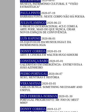
LUÍS RAPOSO
2020-08-07
MUSEUS, PATRIMÓNIO CULTURAL E “VISÃO
ESTRATÉGICA”
PAULA PINTO
2020-07-19
BÁRBARA FONTE: NESTE CORPO NÃO HÁ POESIA
JULIA FLAMINGO
2020-06-22
O PROJETO INTERNACIONAL 4CS E COMO A
ARTE PODE, MAIS DO QUE NUNCA, CRIAR
NOVOS ESPAÇOS DE CONVIVÊNCIA
LUÍS RAPOSO
2020-06-01
OS EQUÍVOCOS DA MUSEOLOGIA E DA
PATRIMONIOLOGIA
DONNY CORREIA
2020-05-19
ARTE E CINEMA EM WALTER HUGO KHOURI
CONSTANÇA BABO
2020-05-01
GALERISTAS EM EMERGÊNCIA - ENTREVISTA A
JOÃO AZINHEIRO
PEDRO PORTUGAL
2020-04-07
SEXO, MENTIRAS E HISTÓRIA
VERA MATIAS
2020-03-05
CARLOS BUNGA: SOMETHING NECESSARY AND
USEFUL
INÊS FERREIRA-NORMAN
2020-01-30
PORTUGAL PROGRESSIVO:
ME TOO
OU
MEET
WHO
?
DONNY CORREIA
2019-12-27