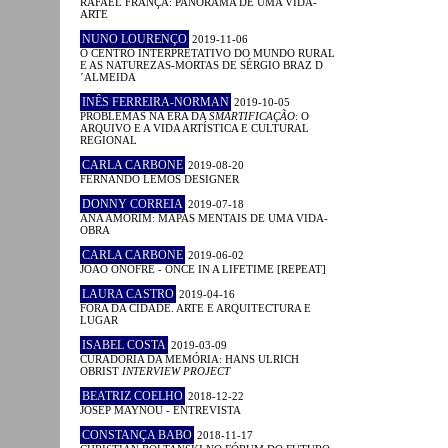
RAFAEL FRANÇA: PANORAMA DE UMA VIDA-
ARTE
NUNO LOURENÇO
2019-11-06
O CENTRO INTERPRETATIVO DO MUNDO RURAL
E AS NATUREZAS-MORTAS DE SÉRGIO BRAZ D
´ALMEIDA
INÊS FERREIRA-NORMAN
2019-10-05
PROBLEMAS NA ERA DA
SMARTIFICAÇÃO
: O
ARQUIVO E A VIDA ARTÍSTICA E CULTURAL
REGIONAL
CARLA CARBONE
2019-08-20
FERNANDO LEMOS DESIGNER
DONNY CORREIA
2019-07-18
ANA AMORIM: MAPAS MENTAIS DE UMA VIDA-
OBRA
CARLA CARBONE
2019-06-02
JOÃO ONOFRE - ONCE IN A LIFETIME [REPEAT]
LAURA CASTRO
2019-04-16
FORA DA CIDADE. ARTE E ARQUITECTURA E
LUGAR
ISABEL COSTA
2019-03-09
CURADORIA DA MEMÓRIA: HANS ULRICH
OBRIST
INTERVIEW PROJECT
BEATRIZ COELHO
2018-12-22
JOSEP MAYNOU - ENTREVISTA
CONSTANÇA BABO
2018-11-17