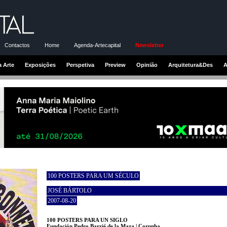
Contactos
Home
Agenda-Artecapital
Newsletter
a Arte
Exposições
Perspetiva
Preview
Opinião
Arquitetura&Des
A
100 POSTERS PARA UM SÉCULO
JOSÉ BÁRTOLO
2007-08-20
100 POSTERS PARA UN SIGLO
Fundación Pedro Barrié de la Maza | Corunha