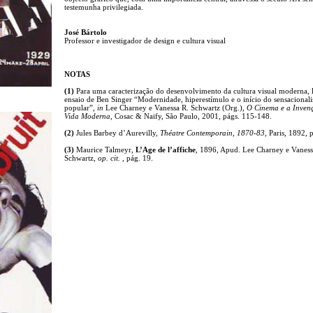
testemunha privilegiada.
José Bártolo
Professor e investigador de design e cultura visual
NOTAS
(1)
Para uma caracterização do desenvolvimento da cultura visual moderna, l
ensaio de Ben Singer “Modernidade, hiperestímulo e o início do sensacional
popular”,
in
Lee Charney e Vanessa R. Schwartz (Org.),
O Cinema e a Inven
Vida Moderna
, Cosac & Naify, São Paulo, 2001, págs. 115-148.
(2)
Jules Barbey d’Aurevilly,
Théatre Contemporain, 1870-83
, Paris, 1892, 
(3)
Maurice Talmeyr,
L’Age de l’affiche
, 1896, Apud. Lee Charney e Vanes
Schwartz,
op. cit.
, pág. 19.