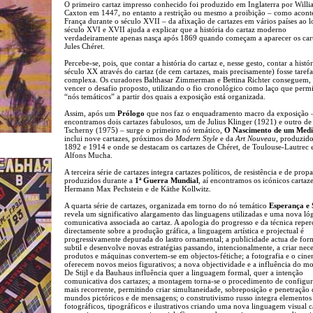
O primeiro cartaz impresso conhecido foi produzido em Inglaterra por Will
Caxton em 1447, no entanto a restrição ou mesmo a proibição – como acon
França durante o século XVII – da afixação de cartazes em vários países ao 
século XVI e XVII ajuda a explicar que a história do cartaz moderno
verdadeiramente apenas nasça após 1869 quando começam a aparecer os car
Jules Chéret.
Percebe-se, pois, que contar a história do cartaz e, nesse gesto, contar a histó
século XX através do cartaz (de cem cartazes, mais precisamente) fosse tarefa
complexa. Os curadores Balthasar Zimmerman e Bettina Richter conseguem, 
vencer o desafio proposto, utilizando o fio cronológico como laço que permi
“nós temáticos” a partir dos quais a exposição está organizada.
Assim, após um
Prólogo
que nos faz o enquadramento macro da exposição 
encontramos dois cartazes fabulosos, um de Julius Klinger (1921) e outro d
Tscherny (1975) – surge o primeiro nó temático,
O Nascimento de um Med
inclui nove cartazes, próximos do
Modern Style
e da
Art Nouveau
, produzido
1892 e 1914 e onde se destacam os cartazes de Chéret, de Toulouse-Lautrec 
Alfons Mucha.
A terceira série de cartazes integra cartazes políticos, de resistência e de pro
produzidos durante a
1ª Guerra Mundial
, aí encontramos os icónicos cartaz
Hermann Max Pechstein e de Käthe Kollwitz.
A quarta série de cartazes, organizada em torno do nó temático
Esperança e 
revela um significativo alargamento das linguagens utilizadas e uma nova ló
comunicativa associada ao cartaz. A apologia do progresso e da técnica reper
directamente sobre a produção gráfica, a linguagem artística e projectual é
progressivamente depurada do lastro ornamental; a publicidade actua de for
subtil e desenvolve novas estratégias passando, intencionalmente, a criar nece
produtos e máquinas convertem-se em objectos-fétiche; a fotografia e o cin
oferecem novos meios figurativos; a nova objectividade e a influência do 
De Stijl e da Bauhaus influência quer a linguagem formal, quer a intenção
comunicativa dos cartazes; a montagem torna-se o procedimento de configu
mais recorrente, permitindo criar simultaneidade, sobreposição e penetração 
mundos pictóricos e de mensagens; o construtivismo russo integra elementos
fotográficos, tipográficos e ilustrativos criando uma nova linguagem visual 