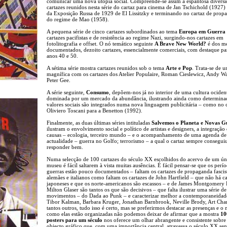
comunicar uma nova utopia social. Compreende-se assim a espantosa diversi
cartazes reunidos nesta série do cartaz para cinema de Jan Tschichold (1927) 
da Exposição Russa de 1929 de El Lissitzky e terminando no cartaz de prop
do regime de Mao (1958).
A pequena série de cinco cartazes subordinados ao tema
Europa em Guerra
cartazes pacifistas e de resistência ao regime Nazi, surgindo-nos cartazes em
fotolitografia e offset. O nó temático seguinte
A Brave New World?
é dos m
documentados, dezoito cartazes, essencialmente comerciais, com destaque pa
anos 40 e 50.
A sétima série mostra cartazes reunidos sob o tema
Arte e Pop
. Trata-se de u
magnífica com os cartazes dos Atelier Populaire, Roman Cieslewicz, Andy W
Peter Gee.
A série seguinte,
Consumo
, depõem-nos já no interior de uma cultura ociden
dominada por um mercado da abundância, ilustrando ainda como determina
valores sociais são integrados numa nova linguagem publicitária – como no 
Oliviero Toscani para a Benetton (1992).
Finalmente, as duas últimas séries intituladas
Salvemos o Planeta e Novas G
ilustram o envolvimento social e político de artistas e designers, a integração
causas – ecologia, terceiro mundo – e o acompanhamento de uma agenda de
actualidade – guerra no Golfo; terrorismo – a qual o cartaz sempre consegui
responder bem.
Numa selecção de 100 cartazes do século XX escolhidos do acervo de um ún
museu é fácil saltarem à vista muitas ausências. É fácil pensar-se que os perí
guerras estão pouco documentados – faltam os cartazes de propaganda fascis
alemães e italianos como faltam os cartazes de John Hartfield – que não há ca
japoneses e que os norte-americanos são escassos – e de James Montgomery 
Milton Glaser são tantos os que são decisivos – que falta ilustrar uma série de
movimentos – do Dada ao Punk – e caracterizar melhor a contemporaneidad
Tibor Kalman, Barbara Kruger, Jonathan Barnbrook, Neville Brody, Art Cha
tantos outros, tudo isso é certo, mas se preferirmos destacar as presenças e 
como elas estão organizadas não podemos deixar de afirmar que a mostra
10
posters para um século
nos oferece um olhar abrangente e consistente sobr
objecto gráfico que, com uma importância central, atravessa o século XX se