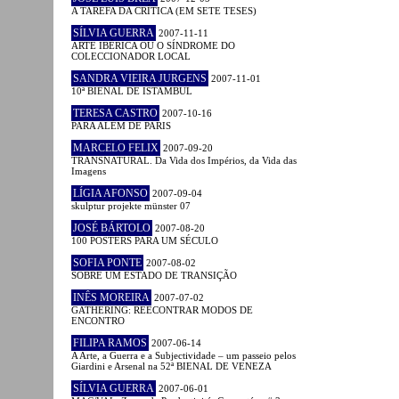
A TAREFA DA CRÍTICA (EM SETE TESES)
SÍLVIA GUERRA
2007-11-11
ARTE IBÉRICA OU O SÍNDROME DO
COLECCIONADOR LOCAL
SANDRA VIEIRA JURGENS
2007-11-01
10ª BIENAL DE ISTAMBUL
TERESA CASTRO
2007-10-16
PARA ALÉM DE PARIS
MARCELO FELIX
2007-09-20
TRANSNATURAL. Da Vida dos Impérios, da Vida das
Imagens
LÍGIA AFONSO
2007-09-04
skulptur projekte münster 07
JOSÉ BÁRTOLO
2007-08-20
100 POSTERS PARA UM SÉCULO
SOFIA PONTE
2007-08-02
SOBRE UM ESTADO DE TRANSIÇÃO
INÊS MOREIRA
2007-07-02
GATHERING: REECONTRAR MODOS DE
ENCONTRO
FILIPA RAMOS
2007-06-14
A Arte, a Guerra e a Subjectividade – um passeio pelos
Giardini e Arsenal na 52ª BIENAL DE VENEZA
SÍLVIA GUERRA
2007-06-01