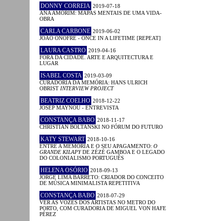
DONNY CORREIA
2019-07-18
ANA AMORIM: MAPAS MENTAIS DE UMA VIDA-
OBRA
CARLA CARBONE
2019-06-02
JOÃO ONOFRE - ONCE IN A LIFETIME [REPEAT]
LAURA CASTRO
2019-04-16
FORA DA CIDADE. ARTE E ARQUITECTURA E
LUGAR
ISABEL COSTA
2019-03-09
CURADORIA DA MEMÓRIA: HANS ULRICH
OBRIST
INTERVIEW PROJECT
BEATRIZ COELHO
2018-12-22
JOSEP MAYNOU - ENTREVISTA
CONSTANÇA BABO
2018-11-17
CHRISTIAN BOLTANSKI NO FÓRUM DO FUTURO
KATY STEWART
2018-10-16
ENTRE A MEMÓRIA E O SEU APAGAMENTO:
O
GRANDE KILAPY
DE ZÉZÉ GAMBOA E O LEGADO
DO COLONIALISMO PORTUGUÊS
HELENA OSÓRIO
2018-09-13
JORGE LIMA BARRETO: CRIADOR DO CONCEITO
DE MÚSICA MINIMALISTA REPETITIVA
CONSTANÇA BABO
2018-07-29
VER AS VOZES DOS ARTISTAS NO METRO DO
PORTO, COM CURADORIA DE MIGUEL VON HAFE
PÉREZ