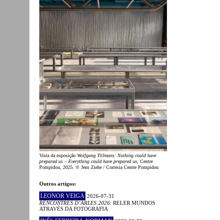
Vista da exposição
Wolfgang Tillmans: Nothing could have
prepared us – Everything could have prepared us
, Centre
Pompidou, 2025. © Jens Ziehe / Cortesia Centre Pompidou
Outros artigos:
LEONOR VEIGA
2026-07-31
RENCONTRES D´ARLES 2026
: RELER MUNDOS
ATRAVÉS DA FOTOGRAFIA