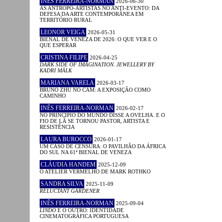
INÊS FERREIRA-NORMAN
2026-06-30
AS ANTROPO-ARTISTAS NO ANTI-EVENTO: DA
DEFESA DA ARTE CONTEMPORÂNEA EM
TERRITÓRIO RURAL
LEONOR VEIGA
2026-05-31
BIENAL DE VENEZA DE 2026: O QUE VER E O
QUE ESPERAR
CRISTINA FILIPE
2026-04-25
DARK SIDE OF IMAGINATION. JEWELLERY BY
KADRI MÄLK
MARIANA VARELA
2026-03-17
BRUNO ZHU NO CAM: A EXPOSIÇÃO COMO
CAMINHO
INÊS FERREIRA-NORMAN
2026-02-17
NO PRINCÍPIO DO MUNDO DISSE A OVELHA. E O
FIO DE LÃ SE TORNOU PASTOR, ARTISTA E
RESISTÊNCIA
LAURA BUROCCO
2026-01-17
UM CASO DE CENSURA: O PAVILHÃO DA ÁFRICA
DO SUL NA 61ª BIENAL DE VENEZA
CLÁUDIA HANDEM
2025-12-09
O ATELIER VERMELHO DE MARK ROTHKO
SANDRA SILVA
2025-11-09
RELUCTANT GARDENER
INÊS FERREIRA-NORMAN
2025-09-04
LINDO
E O OUTRO: IDENTIDADE
CINEMATOGRÁFICA PORTUGUESA