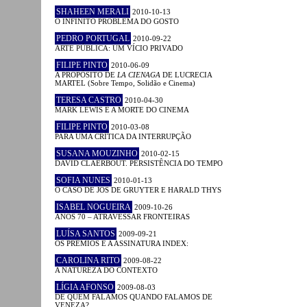
SHAHEEN MERALI
2010-10-13
O INFINITO PROBLEMA DO GOSTO
PEDRO PORTUGAL
2010-09-22
ARTE PÚBLICA: UM VÍCIO PRIVADO
FILIPE PINTO
2010-06-09
A PROPÓSITO DE
LA CIENAGA
DE LUCRECIA
MARTEL (Sobre Tempo, Solidão e Cinema)
TERESA CASTRO
2010-04-30
MARK LEWIS E A MORTE DO CINEMA
FILIPE PINTO
2010-03-08
PARA UMA CRÍTICA DA INTERRUPÇÃO
SUSANA MOUZINHO
2010-02-15
DAVID CLAERBOUT. PERSISTÊNCIA DO TEMPO
SOFIA NUNES
2010-01-13
O CASO DE JOS DE GRUYTER E HARALD THYS
ISABEL NOGUEIRA
2009-10-26
ANOS 70 – ATRAVESSAR FRONTEIRAS
LUÍSA SANTOS
2009-09-21
OS PRÉMIOS E A ASSINATURA INDEX:
CAROLINA RITO
2009-08-22
A NATUREZA DO CONTEXTO
LÍGIA AFONSO
2009-08-03
DE QUEM FALAMOS QUANDO FALAMOS DE
VENEZA?