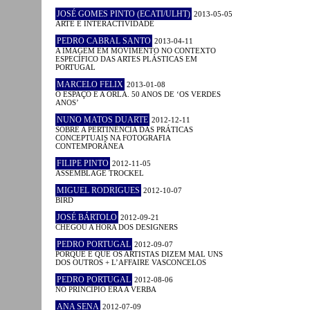
JOSÉ GOMES PINTO (ECATI/ULHT)
2013-05-05
ARTE E INTERACTIVIDADE
PEDRO CABRAL SANTO
2013-04-11
A IMAGEM EM MOVIMENTO NO CONTEXTO
ESPECÍFICO DAS ARTES PLÁSTICAS EM
PORTUGAL
MARCELO FELIX
2013-01-08
O ESPAÇO E A ORLA. 50 ANOS DE ‘OS VERDES
ANOS’
NUNO MATOS DUARTE
2012-12-11
SOBRE A PERTINÊNCIA DAS PRÁTICAS
CONCEPTUAIS NA FOTOGRAFIA
CONTEMPORÂNEA
FILIPE PINTO
2012-11-05
ASSEMBLAGE TROCKEL
MIGUEL RODRIGUES
2012-10-07
BIRD
JOSÉ BÁRTOLO
2012-09-21
CHEGOU A HORA DOS DESIGNERS
PEDRO PORTUGAL
2012-09-07
PORQUE É QUE OS ARTISTAS DIZEM MAL UNS
DOS OUTROS + L’AFFAIRE VASCONCELOS
PEDRO PORTUGAL
2012-08-06
NO PRINCÍPIO ERA A VERBA
ANA SENA
2012-07-09