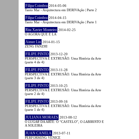
Filipa Coimbra
2014-05-06
Tanto Mar - Arquitectura em DERIVAção | Parte 2
Filipa Coimbra
2014-04-15
Tanto Mar - Arquitectura em DERIVAção | Parte 1
Rita Xavier Monteiro
2014-02-25
O AGORA QUE É LÁ
Aimee Lin
2014-01-15
ZENG FANZHI
FILIPE PINTO
2013-12-20
PERSPECTIVA E EXTRUSÃO. Uma História da Arte
(parte 4 de 4)
FILIPE PINTO
2013-11-28
PERSPECTIVA E EXTRUSÃO. Uma História da Arte
(parte 3 de 4)
FILIPE PINTO
2013-10-25
PERSPECTIVA E EXTRUSÃO. Uma História da Arte
(parte 2 de 4)
FILIPE PINTO
2013-09-16
PERSPECTIVA E EXTRUSÃO. Uma História da Arte
(parte 1 de 4)
JULIANA MORAES
2013-08-12
O
LUGAR
DA ARTE: O “CASTELO”, O
LABIRINTO
E
A SOLEIRA
JUAN CANELA
2013-07-11
PERFORMING VENICE