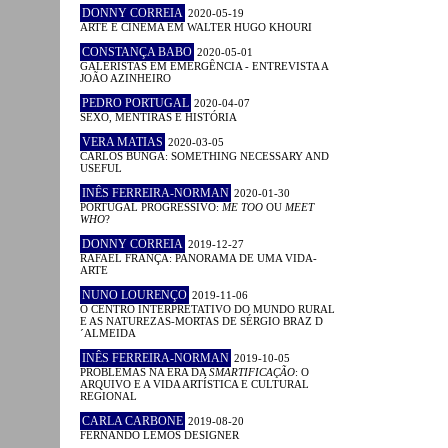
DONNY CORREIA
2020-05-19
ARTE E CINEMA EM WALTER HUGO KHOURI
CONSTANÇA BABO
2020-05-01
GALERISTAS EM EMERGÊNCIA - ENTREVISTA A
JOÃO AZINHEIRO
PEDRO PORTUGAL
2020-04-07
SEXO, MENTIRAS E HISTÓRIA
VERA MATIAS
2020-03-05
CARLOS BUNGA: SOMETHING NECESSARY AND
USEFUL
INÊS FERREIRA-NORMAN
2020-01-30
PORTUGAL PROGRESSIVO:
ME TOO
OU
MEET
WHO
?
DONNY CORREIA
2019-12-27
RAFAEL FRANÇA: PANORAMA DE UMA VIDA-
ARTE
NUNO LOURENÇO
2019-11-06
O CENTRO INTERPRETATIVO DO MUNDO RURAL
E AS NATUREZAS-MORTAS DE SÉRGIO BRAZ D
´ALMEIDA
INÊS FERREIRA-NORMAN
2019-10-05
PROBLEMAS NA ERA DA
SMARTIFICAÇÃO
: O
ARQUIVO E A VIDA ARTÍSTICA E CULTURAL
REGIONAL
CARLA CARBONE
2019-08-20
FERNANDO LEMOS DESIGNER