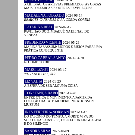
XXIII BIAC: OS ARTISTAS PREMIADOS, AS OBRAS
MAIS POLÉMICAS E OUTRAS REVELAÇÕES
MADALENA FOLGADO
2024-08-17
RÉMIGES CANSADAS
OU A
CORDA-CORDIS
CATARINA REAL
2024-07-17
PAVILHÃO DO ZIMBABUÉ NA BIENAL DE
VENEZA
FREDERICO VICENTE
2024-05-28
MARINA TABASSUM: MODOS E MEIOS PARA UMA
PRÁTICA CONSEQUENTE
PEDRO CABRAL SANTO
2024-04-20
NO TIME TO DIE
MARC LENOT
2024-03-17
WE TEACH LIFE, SIR.
LIZ VAHIA
2024-01-23
À ESPERA DE SER ALGUMA COISA
CONSTANÇA BABO
2023-12-20
ENTRE ÓTICA E MOVIMENTO, A PARTIR DA
COLEÇÃO DA TATE MODERN, NO ATKINSON
MUSEUM
INÊS FERREIRA-NORMAN
2023-11-13
DO FASCÍNIO DO TEMPO: A MORTE VIVA DO
SOLO E DAS ÁRVORES, O CICLO DA LINGUAGEM
E DO SILÊNCIO
SANDRA SILVA
2023-10-09