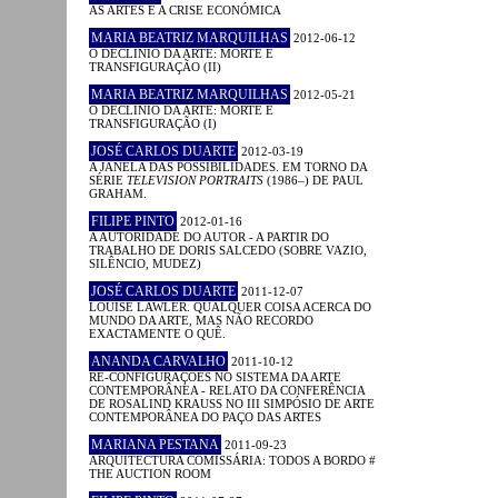
AS ARTES E A CRISE ECONÓMICA
MARIA BEATRIZ MARQUILHAS
2012-06-12
O DECLÍNIO DA ARTE: MORTE E
TRANSFIGURAÇÃO (II)
MARIA BEATRIZ MARQUILHAS
2012-05-21
O DECLÍNIO DA ARTE: MORTE E
TRANSFIGURAÇÃO (I)
JOSÉ CARLOS DUARTE
2012-03-19
A JANELA DAS POSSIBILIDADES. EM TORNO DA
SÉRIE
TELEVISION PORTRAITS
(1986–) DE PAUL
GRAHAM.
FILIPE PINTO
2012-01-16
A AUTORIDADE DO AUTOR - A PARTIR DO
TRABALHO DE DORIS SALCEDO (SOBRE VAZIO,
SILÊNCIO, MUDEZ)
JOSÉ CARLOS DUARTE
2011-12-07
LOUISE LAWLER. QUALQUER COISA ACERCA DO
MUNDO DA ARTE, MAS NÃO RECORDO
EXACTAMENTE O QUÊ.
ANANDA CARVALHO
2011-10-12
RE-CONFIGURAÇÕES NO SISTEMA DA ARTE
CONTEMPORÂNEA - RELATO DA CONFERÊNCIA
DE ROSALIND KRAUSS NO III SIMPÓSIO DE ARTE
CONTEMPORÂNEA DO PAÇO DAS ARTES
MARIANA PESTANA
2011-09-23
ARQUITECTURA COMISSÁRIA: TODOS A BORDO #
THE AUCTION ROOM