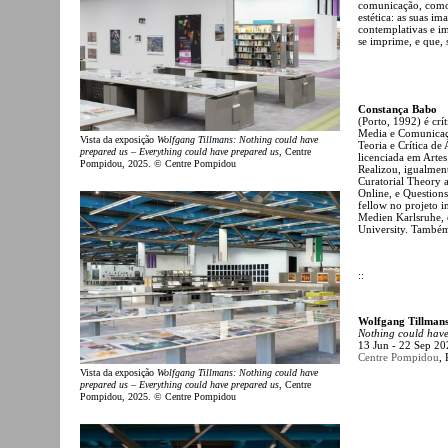
comunicação, como 
estética: as suas i
contemplativas e i
se imprime, e que, 
Constança Babo
(Porto, 1992) é cr
Media e Comunicaçã
Vista da exposição
Wolfgang Tillmans: Nothing could have
Teoria e Crítica de
prepared us – Everything could have prepared us
, Centre
licenciada em Artes
Pompidou, 2025. © Centre Pompidou
Realizou, igualmen
Curatorial Theory a
Online, e Questions
fellow no projeto
Medien Karlsruhe, 
University. Também 
::
Wolfgang Tillman
Nothing could have
13 Jun - 22 Sep 20
Centre Pompidou
, 
Vista da exposição
Wolfgang Tillmans: Nothing could have
prepared us – Everything could have prepared us
, Centre
Pompidou, 2025. © Centre Pompidou