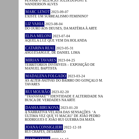
PENSAR O SILÊNCIO: JULIA DUPONT E
WANDERSON ALVES
MARC LENOT
2023-09-07
EXISTE UM SURREALISMO FEMININO?
LIZ VAHIA
2023-08-04
DO OURO AOS DEUSES, DA MATÉRIA À ARTE
ELISA MELONI
2023-07-04
AQUELA LUZ QUE VEM DA HOLANDA
CATARINA REAL
2023-05-31
ANGUESÂNGUE
, DE DANIEL LIMA
MIRIAN TAVARES
2023-04-25
TERRITÓRIOS INVISÍVEIS – EXPOSIÇÃO DE
MANUEL BAPTISTA
MADALENA FOLGADO
2023-03-24
AS
ALTER-NATIVAS
DO BAIRRO DO GONÇALO M.
TAVARES
RUI MOURÃO
2023-02-20
“TRANSFAKE”? IDENTIDADE E ALTERIDADE NA
BUSCA DE VERDADES NA ARTE
DASHA BIRUKOVA
2023-01-20
A NARRATIVA VELADA DAS SENSAÇÕES: ‘A
ÚLTIMA VEZ QUE VI MACAU’ DE JOÃO PEDRO
RODRIGUES E JOÃO RUI GUERRA DA MATA
JOANA CONSIGLIERI
2022-12-18
RUI CHAFES,
DESABRIGO