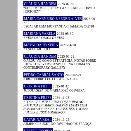
CLÁUDIA HANDEM
2025-07-30
“DO REMEMBER, THEY CAN’T CANCEL DAVID
HOCKNEY”
MARIA CARNEIRO E PEDRO ALVES
2025-06-
27
ESCALAR UMA MONTANHA CHAMADA
CATITA
MARIANA VARELA
2025-05-30
ENTRE OS VOSSOS DENTES
MAFALDA TEIXEIRA
2025-04-28
ZANELE MUHOLI
CLÁUDIA HANDEM
2025-03-21
O ARQUIVO COMO ESTRATÉGIA. NOTAS SOBRE
‘HOW TO REVERSE A SPELL’, NA LEHMANN
CONTEMPORARY GALLERY
PEDRO CABRAL SANTO
2025-02-21
JORGE FERRÉ I EL COR ABSTRACTE
CRISTINA FILIPE
2025-01-10
TUBOLAGEM
, DE MARIA JOSÉ OLIVEIRA
CRISTINA FILIPE
2024-11-25
FLORA CALDENSE. UMA COLABORAÇÃO
PÓSTUMA DE MARTA GALVÃO LUCAS COM
AVELINO SOARES BELO, JOSÉ BELO, JOSEF
FÜLLER E JOSÉ LOURENÇO
CATARINA REAL
2024-10-22
JULIEN CREUZET NO PAVILHÃO DE FRANÇA
HELENA OSÓRIO
2024-09-20