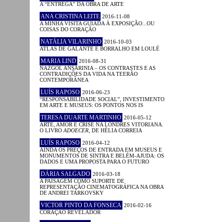
A “ENTREGA” DA OBRA DE ARTE
ANA CRISTINA LEITE
2016-11-08
A MINHA VISITA GUIADA À EXPOSIÇÃO...OU
COISAS DO CORAÇÃO
NATÁLIA VILARINHO
2016-10-03
ATLAS DE GALANTE E BORRALHO EM LOULÉ
MARIA LIND
2016-08-31
NAZGOL ANSARINIA – OS CONTRASTES E AS
CONTRADIÇÕES DA VIDA NA TEERÃO
CONTEMPORÂNEA
LUÍS RAPOSO
2016-06-23
“RESPONSABILIDADE SOCIAL”, INVESTIMENTO
EM ARTE E MUSEUS: OS PONTOS NOS IS
TERESA DUARTE MARTINHO
2016-05-12
ARTE, AMOR E CRISE NA LONDRES VITORIANA.
O LIVRO
ADOECER
, DE HÉLIA CORREIA
LUÍS RAPOSO
2016-04-12
AINDA OS PREÇOS DE ENTRADA EM MUSEUS E
MONUMENTOS DE SINTRA E BELÉM-AJUDA: OS
DADOS E UMA PROPOSTA PARA O FUTURO
DÁRIA SALGADO
2016-03-18
A PAISAGEM COMO SUPORTE DE
REPRESENTAÇÃO CINEMATOGRÁFICA NA OBRA
DE ANDREI TARKOVSKY
VICTOR PINTO DA FONSECA
2016-02-16
CORAÇÃO REVELADOR