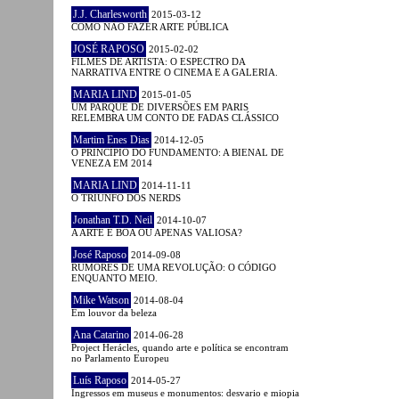
J.J. Charlesworth
2015-03-12
COMO NÃO FAZER ARTE PÚBLICA
JOSÉ RAPOSO
2015-02-02
FILMES DE ARTISTA: O ESPECTRO DA
NARRATIVA ENTRE O CINEMA E A GALERIA.
MARIA LIND
2015-01-05
UM PARQUE DE DIVERSÕES EM PARIS
RELEMBRA UM CONTO DE FADAS CLÁSSICO
Martim Enes Dias
2014-12-05
O PRINCÍPIO DO FUNDAMENTO: A BIENAL DE
VENEZA EM 2014
MARIA LIND
2014-11-11
O TRIUNFO DOS NERDS
Jonathan T.D. Neil
2014-10-07
A ARTE É BOA OU APENAS VALIOSA?
José Raposo
2014-09-08
RUMORES DE UMA REVOLUÇÃO: O CÓDIGO
ENQUANTO MEIO.
Mike Watson
2014-08-04
Em louvor da beleza
Ana Catarino
2014-06-28
Project Herácles, quando arte e política se encontram
no Parlamento Europeu
Luís Raposo
2014-05-27
Ingressos em museus e monumentos: desvario e miopia