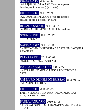
FILIPE PINTO
2011-07-27
PARA QUE SERVE A ARTE? (sobre espaço,
desadequação e acesso) (2.ª parte)
FILIPE PINTO
2011-07-08
PARA QUE SERVE A ARTE? (sobre espaço,
desadequação e acesso) (1ª parte)
ROSANA SANCIN
2011-06-14
54ª BIENAL DE VENEZA: ILLUMInations
SOFIA NUNES
2011-05-17
GEDI SIBONY
SOFIA NUNES
2011-04-18
A AUTONOMIA IMPRÓPRIA DA ARTE EM JACQUES
RANCIÈRE
PATRÍCIA REIS
2011-03-09
IMAGE IN SCIENCE AND ART
BÁRBARA VALENTINA
2011-02-01
WALTER BENJAMIN. O LUGAR POLÍTICO DA
ARTE
UM LIVRO DE NELSON BRISSAC
2011-01-12
PAISAGENS CRÍTICAS
FILIPE PINTO
2010-11-25
TRINTA NOTAS PARA UMA APROXIMAÇÃO A
JACQUES RANCIÈRE
PAULA JANUÁRIO
2010-11-08
NÃO SÓ ALGUNS SÃO CHAMADOS MAS TODA A
GENTE