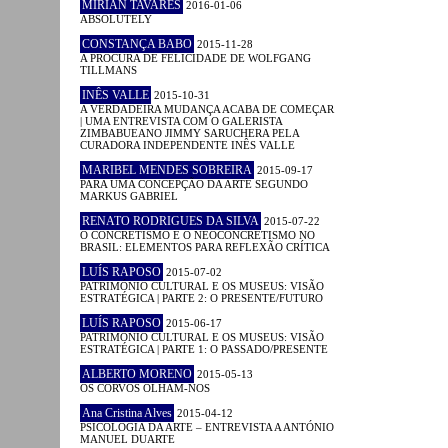
MIRIAN TAVARES
2016-01-06
ABSOLUTELY
CONSTANÇA BABO
2015-11-28
A PROCURA DE FELICIDADE DE WOLFGANG
TILLMANS
INÊS VALLE
2015-10-31
A VERDADEIRA MUDANÇA ACABA DE COMEÇAR
| UMA ENTREVISTA COM O GALERISTA
ZIMBABUEANO JIMMY SARUCHERA PELA
CURADORA INDEPENDENTE INÊS VALLE
MARIBEL MENDES SOBREIRA
2015-09-17
PARA UMA CONCEPÇÃO DA ARTE SEGUNDO
MARKUS GABRIEL
RENATO RODRIGUES DA SILVA
2015-07-22
O CONCRETISMO E O NEOCONCRETISMO NO
BRASIL: ELEMENTOS PARA REFLEXÃO CRÍTICA
LUÍS RAPOSO
2015-07-02
PATRIMÓNIO CULTURAL E OS MUSEUS: VISÃO
ESTRATÉGICA | PARTE 2: O PRESENTE/FUTURO
LUÍS RAPOSO
2015-06-17
PATRIMÓNIO CULTURAL E OS MUSEUS: VISÃO
ESTRATÉGICA | PARTE 1: O PASSADO/PRESENTE
ALBERTO MORENO
2015-05-13
OS CORVOS OLHAM-NOS
Ana Cristina Alves
2015-04-12
PSICOLOGIA DA ARTE – ENTREVISTA A ANTÓNIO
MANUEL DUARTE