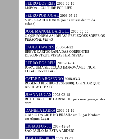
PEDRO DOS REIS
2008-06-18
LISBOA – CULTURE FOR LIFE
PEDRO PORTUGAL
2008-05-16
SOBRE A ARTICIDADE (ou os artistas dentro da
cidade)
JOSÉ MANUEL BÁRTOLO
2008-05-05
O QUE PODEM AS IDEIAS? REFLEXÕES SOBRE OS
PERSONAL VIEWS
PAULA TAVARES
2008-04-22
BREVE CARTOGRAFIA DAS CORRENTES
DESCONSTRUTIVISTAS FEMINISTAS
PEDRO DOS REIS
2008-04-04
IOWA: UMA SELECÇÃO IMPROVÁVEL, NUM
LUGAR INVULGAR
CATARINA ROSENDO
2008-03-31
ROGÉRIO RIBEIRO (1930-2008): O PINTOR QUE
ABRIU AO TEXTO
JOANA LUCAS
2008-02-18
RUY DUARTE DE CARVALHO: pela miscigenação das
artes
DANIELA LABRA
2008-01-16
O MEIO DA ARTE NO BRASIL: um Lugar Nenhum
em Algum Lugar
LÍGIA AFONSO
2007-12-24
SÃO PAULO JÁ ESTÁ A ARDER?
JOSÉ LUIS BREA
2007-12-05