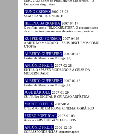
MAC/VAL: Zones de Productivités Concertées. # 3
Entreprises singulières
NUNO CRESPO
2007-05-02
SEXO, SANGUE E MORTE
HELENA BARRANHA
2007-04-17
O edifício como “BLOCKBUSTER”. O protagonismo
da arquitectura nos museus de arte contemporânea
RUI PEDRO FONSECA
2007-04-03
A ARTE NO MERCADO – SEUS DISCURSOS COMO
UTOPIA
ALBERTO GUERREIRO
2007-03-16
Gestão de Museus em Portugal [2]
ANTÓNIO PRETO
2007-02-28
ENTRE O
SPLEEN
MODERNO E A CRISE DA
MODERNIDADE
ALBERTO GUERREIRO
2007-02-15
Gestão de Museus em Portugal [1]
JOSÉ BÁRTOLO
2007-01-29
CULTURA DIGITAL E CRIAÇÃO ARTÍSTICA
MARCELO FELIX
2007-01-16
O TEMPO DE UM ÍCONE CINEMATOGRÁFICO
PEDRO PORTUGAL
2007-01-03
Artória - ARS LONGA VITA BREVIS
ANTÓNIO PRETO
2006-12-15
CORRESPONDÊNCIAS: Aproximações