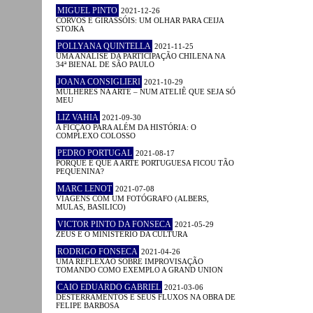
MIGUEL PINTO
2021-12-26
CORVOS E GIRASSÓIS: UM OLHAR PARA CEIJA
STOJKA
POLLYANA QUINTELLA
2021-11-25
UMA ANÁLISE DA PARTICIPAÇÃO CHILENA NA
34ª BIENAL DE SÃO PAULO
JOANA CONSIGLIERI
2021-10-29
MULHERES NA ARTE – NUM ATELIÊ QUE SEJA SÓ
MEU
LIZ VAHIA
2021-09-30
A FICÇÃO PARA ALÉM DA HISTÓRIA: O
COMPLEXO COLOSSO
PEDRO PORTUGAL
2021-08-17
PORQUE É QUE A ARTE PORTUGUESA FICOU TÃO
PEQUENINA?
MARC LENOT
2021-07-08
VIAGENS COM UM FOTÓGRAFO (ALBERS,
MULAS, BASILICO)
VICTOR PINTO DA FONSECA
2021-05-29
ZEUS E O MINISTÉRIO DA CULTURA
RODRIGO FONSECA
2021-04-26
UMA REFLEXÃO SOBRE IMPROVISAÇÃO
TOMANDO COMO EXEMPLO A GRAND UNION
CAIO EDUARDO GABRIEL
2021-03-06
DESTERRAMENTOS E SEUS FLUXOS NA OBRA DE
FELIPE BARBOSA