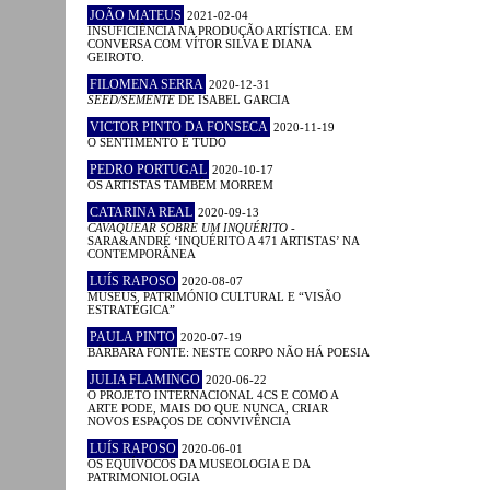
JOÃO MATEUS
2021-02-04
INSUFICIÊNCIA NA PRODUÇÃO ARTÍSTICA. EM
CONVERSA COM VÍTOR SILVA E DIANA
GEIROTO.
FILOMENA SERRA
2020-12-31
SEED/SEMENTE
DE ISABEL GARCIA
VICTOR PINTO DA FONSECA
2020-11-19
O SENTIMENTO É TUDO
PEDRO PORTUGAL
2020-10-17
OS ARTISTAS TAMBÉM MORREM
CATARINA REAL
2020-09-13
CAVAQUEAR SOBRE UM INQUÉRITO
-
SARA&ANDRÉ ‘INQUÉRITO A 471 ARTISTAS’ NA
CONTEMPORÂNEA
LUÍS RAPOSO
2020-08-07
MUSEUS, PATRIMÓNIO CULTURAL E “VISÃO
ESTRATÉGICA”
PAULA PINTO
2020-07-19
BÁRBARA FONTE: NESTE CORPO NÃO HÁ POESIA
JULIA FLAMINGO
2020-06-22
O PROJETO INTERNACIONAL 4CS E COMO A
ARTE PODE, MAIS DO QUE NUNCA, CRIAR
NOVOS ESPAÇOS DE CONVIVÊNCIA
LUÍS RAPOSO
2020-06-01
OS EQUÍVOCOS DA MUSEOLOGIA E DA
PATRIMONIOLOGIA