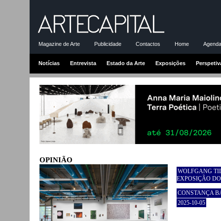
Magazine de Arte
Publicidade
Contactos
Home
Agenda-
Notícias
Entrevista
Estado da Arte
Exposições
Perspetiv
OPINIÃO
WOLFGANG TIL
EXPOSIÇÃO DO
CONSTANÇA B
2025-10-05