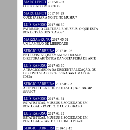
MARC LENOT
2017-09-03
CORPOS RECOMPOSTOS
MARC LENOT
2017-07-29
QUER PASSAR A NOITE NO MUSEU?
LUÍS RAPOSO
2017-06-30
PATRIMÓNIO CULTURAL E MUSEUS: O QUE ESTÁ
POR DETRÁS DOS “CASOS”
MARZIA BRUNO
2017-05-31
UM LAMPEJO DE LIBERDADE
SERGIO PARREIRA
2017-04-26
ENTREVISTA COM AMANDA COULSON,
DIRETORA ARTÍSTICA DA VOLTA FEIRA DE ARTE
LUÍS RAPOSO
2017-03-30
A TRAGICOMÉDIA DA DESCENTRALIZAÇÃO, OU
DE COMO SE ARRISCA ESTRAGAR UMA BOA
IDEIA
SÉRGIO PARREIRA
2017-03-03
ARTE POLÍTICA E DE PROTESTO |
THE TRUMP
EFFECT
LUÍS RAPOSO
2017-01-31
ESTATÍSTICAS, MUSEUS E SOCIEDADE EM
PORTUGAL - PARTE 2: O CURTO PRAZO
LUÍS RAPOSO
2017-01-13
ESTATÍSTICAS, MUSEUS E SOCIEDADE EM
PORTUGAL – PARTE 1: O LONGO PRAZO
SERGIO PARREIRA
2016-12-13