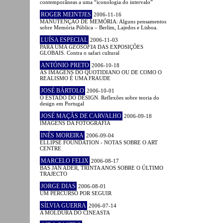
contemporâneas a uma “iconologia do intervalo”
ROGER MEINTJES
2006-11-16
MANUTENÇÃO DE MEMÓRIA: Alguns pensamentos
sobre Memória Pública – Berlim, Lajedos e Lisboa.
LUÍSA ESPECIAL
2006-11-03
PARA UMA
GEOSOFIA
DAS EXPOSIÇÕES
GLOBAIS. Contra o safari cultural
ANTÓNIO PRETO
2006-10-18
AS IMAGENS DO QUOTIDIANO OU DE COMO O
REALISMO É UMA FRAUDE
JOSÉ BÁRTOLO
2006-10-01
O ESTADO DO DESIGN. Reflexões sobre teoria do
design em Portugal
JOSÉ MAÇÃS DE CARVALHO
2006-09-18
IMAGENS DA FOTOGRAFIA
INÊS MOREIRA
2006-09-04
ELLIPSE FOUNDATION - NOTAS SOBRE O ART
CENTRE
MARCELO FELIX
2006-08-17
BAS JAN ADER, TRINTA ANOS SOBRE O ÚLTIMO
TRAJECTO
JORGE DIAS
2006-08-01
UM PERCURSO POR SEGUIR
SÍLVIA GUERRA
2006-07-14
A MOLDURA DO CINEASTA