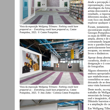
desde a percepção 
representação, cru
abordagem da fotogr
artista desconstró
resultado, a riquez
diferentes escalas,
com foco em detalh
explorar qualquer d
Vista da exposição
Wolfgang Tillmans: Nothing could have
Foram, justamente,
prepared us – Everything could have prepared us
, Centre
encontraram explor
Pompidou, 2025. © Centre Pompidou
Georges Pompidou. 
os mais de 6000 met
ampla, aberta e de 
contrastando largam
tecto e paredes bra
particularmente be
escapam, ou mesmo 
livres e dinâmicos.
Apesar dessa abertu
curadoria, desde a 
designação e à cons
de fotografias.
Alguns elementos d
embora apropriados
que estabeleceram d
consolidou-se uma 
deixando de se des
uma visita harmoni
Vista da exposição
Wolfgang Tillmans: Nothing could have
Deste modo, na ex
prepared us – Everything could have prepared us
, Centre
trabalho de Wolfgan
Pompidou, 2025. © Jens Ziehe / Cortesia Centre Pompidou
sensoriais da fotogr
real e imaginário, 
Diluindo barreiras 
e a ampliação do ca
Em Wolfgang Tillma