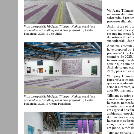
Wolfgang Tillmans 
universos do íntimo
sobretudo, à prátic
processos digitais.
Assim, a sua obra a
Vista da exposição
Wolfgang Tillmans: Nothing could have
com o real, ora in
prepared us – Everything could have prepared us
, Centre
em que inúmeras fot
Pompidou, 2025. © Jens Ziehe
do artista é dotado
sua vulnerabilidade
A sua mais recente
have prepared us” 
preparado”), no Ce
setembro de 2025, c
imenso conjunto de
aquele que é um do
Assinale-se que esta
2030, para um exte
Wolfgang Tillmans i
fotografia se encon
que veio confronta
acionar a câmara, o
anos 90, mantendo-
Tillmans questiona 
Vista da exposição
Wolfgang Tillmans: Nothing could have
visual contemporân
prepared us – Everything could have prepared us
, Centre
humanas, nomeadamen
Pompidou, 2025. © Centre Pompidou
autoritarismo e as d
em especial nos últ
ambientais, especia
dominantes e ao cap
humanas e os direi
aliás, uma feliz co
em junho, o mês d
Tillmans trabalha,