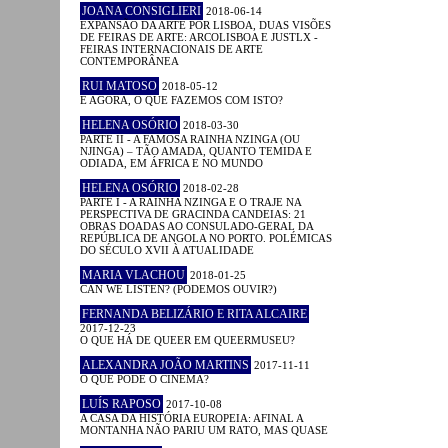
JOANA CONSIGLIERI
2018-06-14
EXPANSÃO DA ARTE POR LISBOA, DUAS VISÕES
DE FEIRAS DE ARTE: ARCOLISBOA E JUSTLX -
FEIRAS INTERNACIONAIS DE ARTE
CONTEMPORÂNEA
RUI MATOSO
2018-05-12
E AGORA, O QUE FAZEMOS COM ISTO?
HELENA OSÓRIO
2018-03-30
PARTE II - A FAMOSA RAINHA NZINGA (OU
NJINGA) – TÃO AMADA, QUANTO TEMIDA E
ODIADA, EM ÁFRICA E NO MUNDO
HELENA OSÓRIO
2018-02-28
PARTE I - A RAINHA NZINGA E O TRAJE NA
PERSPECTIVA DE GRACINDA CANDEIAS: 21
OBRAS DOADAS AO CONSULADO-GERAL DA
REPÚBLICA DE ANGOLA NO PORTO. POLÉMICAS
DO SÉCULO XVII À ATUALIDADE
MARIA VLACHOU
2018-01-25
CAN WE LISTEN? (PODEMOS OUVIR?)
FERNANDA BELIZÁRIO E RITA ALCAIRE
2017-12-23
O QUE HÁ DE QUEER EM QUEERMUSEU?
ALEXANDRA JOÃO MARTINS
2017-11-11
O QUE PODE O CINEMA?
LUÍS RAPOSO
2017-10-08
A CASA DA HISTÓRIA EUROPEIA: AFINAL A
MONTANHA NÃO PARIU UM RATO, MAS QUASE