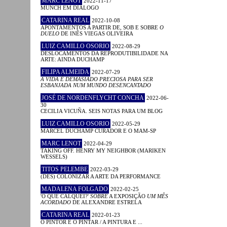
MARC LENOT
2022-11-17
MUNCH EM DIÁLOGO
CATARINA REAL
2022-10-08
APONTAMENTOS A PARTIR DE, SOB E SOBRE
O
DUELO
DE INÊS VIEGAS OLIVEIRA
LUIZ CAMILLO OSORIO
2022-08-29
DESLOCAMENTOS DA REPRODUTIBILIDADE NA
ARTE: AINDA DUCHAMP
FILIPA ALMEIDA
2022-07-29
A VIDA É DEMASIADO PRECIOSA PARA SER
ESBANJADA NUM MUNDO DESENCANTADO
JOSÉ DE NORDENFLYCHT CONCHA
2022-06-
30
CECILIA VICUÑA. SEIS NOTAS PARA UM BLOG
LUIZ CAMILLO OSORIO
2022-05-29
MARCEL DUCHAMP CURADOR E O MAM-SP
MARC LENOT
2022-04-29
TAKING OFF. HENRY MY NEIGHBOR (MARIKEN
WESSELS)
TITOS PELEMBE
2022-03-29
(DES) COLONIZAR A ARTE DA PERFORMANCE
MADALENA FOLGADO
2022-02-25
'O QUE CALQUEI?'
SOBRE
A EXPOSIÇÃO
UM MÊS
ACORDADO
DE ALEXANDRE ESTRELA
CATARINA REAL
2022-01-23
O PINTOR E O PINTAR / A PINTURA E ...