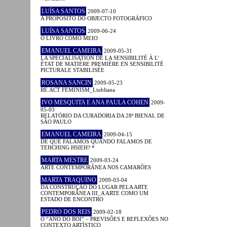
LUÍSA SANTOS
2009-07-10
A PROPÓSITO DO OBJECTO FOTOGRÁFICO
LUÍSA SANTOS
2009-06-24
O LIVRO COMO MEIO
EMANUEL CAMEIRA
2009-05-31
LA SPÉCIALISATION DE LA SENSIBILITÉ À L’
ÉTAT DE MATIÈRE PREMIÈRE EN SENSIBILITÉ
PICTURALE STABILISÉE
ROSANA SANCIN
2009-05-23
RE.ACT FEMINISM_Liubliana
IVO MESQUITA E ANA PAULA COHEN
2009-
05-03
RELATÓRIO DA CURADORIA DA 28ª BIENAL DE
SÃO PAULO
EMANUEL CAMEIRA
2009-04-15
DE QUE FALAMOS QUANDO FALAMOS DE
TEHCHING HSIEH? *
MARTA MESTRE
2009-03-24
ARTE CONTEMPORÂNEA NOS CAMARÕES
MARTA TRAQUINO
2009-03-04
DA CONSTRUÇÃO DO LUGAR PELA ARTE
CONTEMPORÂNEA III_A ARTE COMO UM
ESTADO DE ENCONTRO
PEDRO DOS REIS
2009-02-18
O “ANO DO BOI” – PREVISÕES E REFLEXÕES NO
CONTEXTO ARTÍSTICO