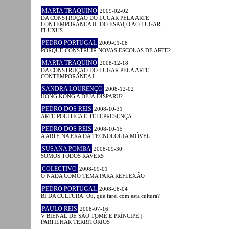
MARTA TRAQUINO
2009-02-02
DA CONSTRUÇÃO DO LUGAR PELA ARTE
CONTEMPORÂNEA II_DO ESPAÇO AO LUGAR:
FLUXUS
PEDRO PORTUGAL
2009-01-08
PORQUÊ CONSTRUIR NOVAS ESCOLAS DE ARTE?
MARTA TRAQUINO
2008-12-18
DA CONSTRUÇÃO DO LUGAR PELA ARTE
CONTEMPORÂNEA I
SANDRA LOURENÇO
2008-12-02
HONG KONG A DÉJÀ DISPARU?
PEDRO DOS REIS
2008-10-31
ARTE POLÍTICA E TELEPRESENÇA
PEDRO DOS REIS
2008-10-15
A ARTE NA ERA DA TECNOLOGIA MÓVEL
SUSANA POMBA
2008-09-30
SOMOS TODOS RAVERS
COLECTIVO
2008-09-01
O NADA COMO TEMA PARA REFLEXÃO
PEDRO PORTUGAL
2008-08-04
BI DA CULTURA. Ou, que farei com esta cultura?
PAULO REIS
2008-07-16
V BIENAL DE SÃO TOMÉ E PRÍNCIPE |
PARTILHAR TERRITÓRIOS