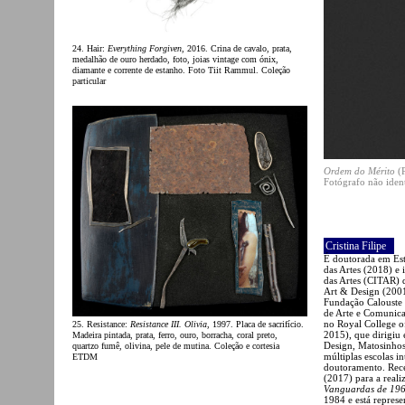
24. Hair:
Everything Forgiven
, 2016. Crina de cavalo, prata,
medalhão de ouro herdado, foto, joias vintage com ónix,
diamante e corrente de estanho. Foto Tiit Rammul. Coleção
particular
Ordem do Mérito
(P
Fotógrafo não iden
Cristina Filipe
É doutorada em Est
das Artes (2018) e
das Artes (CITAR) 
Art & Design (2001
Fundação Calouste 
de Arte e Comunica
no Royal College of
25. Resistance:
Resistance III. Olivia
, 1997. Placa de sacrifício.
2015), que dirigiu
Madeira pintada, prata, ferro, ouro, borracha, coral preto,
Design, Matosinhos
quartzo fumê, olivina, pele de mutina. Coleção e cortesia
múltiplas escolas i
ETDM
doutoramento. Rece
(2017) para a reali
Vanguardas de 196
1984 e está represe