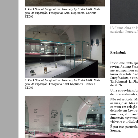
4.
Dark Side of Imagination. Jewellery by Kadri Mälk
. Vista
geral da exposição. Fotografias Karel Koplimets. Cortesia
ETDM
[A última obra de 
particular. Fotogra
Preâmbulo
Inicio este texto a
revista
Rolling Sto
me acompanhou na v
torno da artista Ka
Imagination
, a exp
5.
Dark Side of Imagination. Jewellery by Kadri Mälk
. Vista
Tarbekunsti- ja Di
geral da exposição. Fotografia Karel Koplimets. Cortesia
de 2026.
ETDM
Uma entrevista sobr
de formas distinta
Não sei se Kadri M
as suas joias. Mas 
comum em relação à
defende em
Contra
unívocas, afirmand
dimensão espiritual
visível e o indizí
É por isso particul
Sontag.