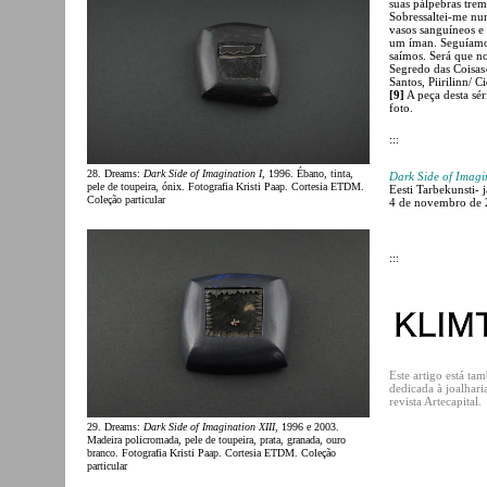
suas pálpebras tre
Sobressaltei-me nu
vasos sanguíneos e
um íman. Seguíamo
saímos. Será que no
Segredo das Coisas»
Santos, Piirilinn/ C
[9]
A peça desta sé
foto.
:::
28. Dreams:
Dark Side of Imagination I
, 1996. Ébano, tinta,
Dark Side of Imagi
pele de toupeira, ónix. Fotografia Kristi Paap. Cortesia ETDM.
Eesti Tarbekunsti- 
Coleção particular
4 de novembro de 2
:::
Este artigo está t
dedicada à joalhari
revista Artecapital.
29. Dreams:
Dark Side of Imagination XIII
, 1996 e 2003.
Madeira policromada, pele de toupeira, prata, granada, ouro
branco. Fotografia Kristi Paap. Cortesia ETDM. Coleção
particular