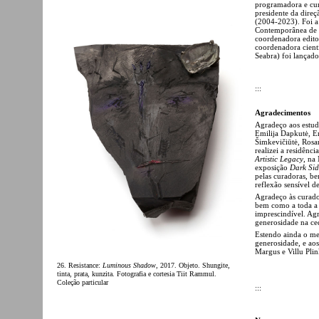
programadora e cur
presidente da dire
(2004-2023). Foi a 
Contemporânea de L
coordenadora editor
coordenadora cient
Seabra) foi lançad
:::
Agradecimentos
Agradeço aos estud
Emilija Dapkutė, Em
Šimkevičiūtė, Ros
realizei a residência
Artistic Legacy
, na
exposição
Dark Sid
pelas curadoras, b
reflexão sensível d
Agradeço às curado
bem como a toda a s
imprescindível. Ag
generosidade na ce
Estendo ainda o me
generosidade, e aos
Margus e Villu Pli
26. Resistance:
Luminous Shadow
, 2017. Objeto. Shungite,
tinta, prata, kunzita. Fotografia e cortesia Tiit Rammul.
Coleção particular
:::