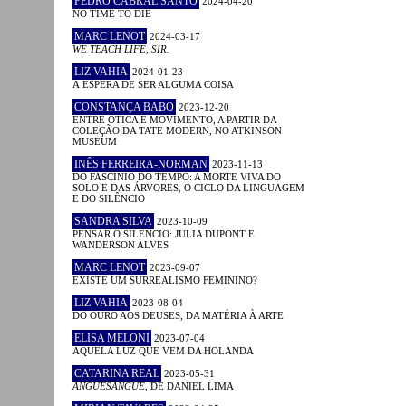
PEDRO CABRAL SANTO
2024-04-20
NO TIME TO DIE
MARC LENOT
2024-03-17
WE TEACH LIFE, SIR.
LIZ VAHIA
2024-01-23
À ESPERA DE SER ALGUMA COISA
CONSTANÇA BABO
2023-12-20
ENTRE ÓTICA E MOVIMENTO, A PARTIR DA
COLEÇÃO DA TATE MODERN, NO ATKINSON
MUSEUM
INÊS FERREIRA-NORMAN
2023-11-13
DO FASCÍNIO DO TEMPO: A MORTE VIVA DO
SOLO E DAS ÁRVORES, O CICLO DA LINGUAGEM
E DO SILÊNCIO
SANDRA SILVA
2023-10-09
PENSAR O SILÊNCIO: JULIA DUPONT E
WANDERSON ALVES
MARC LENOT
2023-09-07
EXISTE UM SURREALISMO FEMININO?
LIZ VAHIA
2023-08-04
DO OURO AOS DEUSES, DA MATÉRIA À ARTE
ELISA MELONI
2023-07-04
AQUELA LUZ QUE VEM DA HOLANDA
CATARINA REAL
2023-05-31
ANGUESÂNGUE
, DE DANIEL LIMA