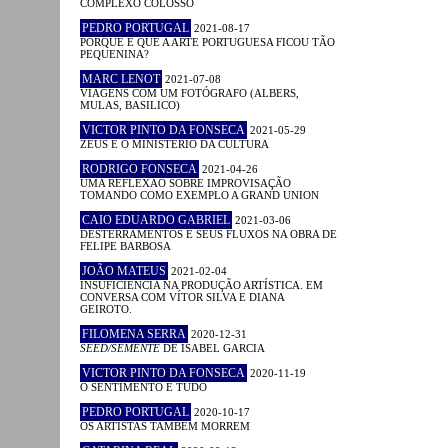
COMPLEXO COLOSSO
PEDRO PORTUGAL
2021-08-17
PORQUE É QUE A ARTE PORTUGUESA FICOU TÃO
PEQUENINA?
MARC LENOT
2021-07-08
VIAGENS COM UM FOTÓGRAFO (ALBERS,
MULAS, BASILICO)
VICTOR PINTO DA FONSECA
2021-05-29
ZEUS E O MINISTÉRIO DA CULTURA
RODRIGO FONSECA
2021-04-26
UMA REFLEXÃO SOBRE IMPROVISAÇÃO
TOMANDO COMO EXEMPLO A GRAND UNION
CAIO EDUARDO GABRIEL
2021-03-06
DESTERRAMENTOS E SEUS FLUXOS NA OBRA DE
FELIPE BARBOSA
JOÃO MATEUS
2021-02-04
INSUFICIÊNCIA NA PRODUÇÃO ARTÍSTICA. EM
CONVERSA COM VÍTOR SILVA E DIANA
GEIROTO.
FILOMENA SERRA
2020-12-31
SEED/SEMENTE
DE ISABEL GARCIA
VICTOR PINTO DA FONSECA
2020-11-19
O SENTIMENTO É TUDO
PEDRO PORTUGAL
2020-10-17
OS ARTISTAS TAMBÉM MORREM