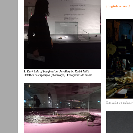
[English version]
1.
Dark Side of Imagination. Jewellery by Kadri Mälk
.
Detalhes da exposição (observação). Fotografias da autora
Bancada de trabalh