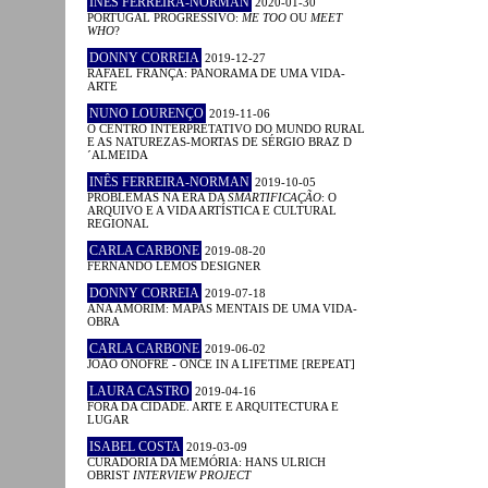
INÊS FERREIRA-NORMAN
2020-01-30
PORTUGAL PROGRESSIVO:
ME TOO
OU
MEET
WHO
?
DONNY CORREIA
2019-12-27
RAFAEL FRANÇA: PANORAMA DE UMA VIDA-
ARTE
NUNO LOURENÇO
2019-11-06
O CENTRO INTERPRETATIVO DO MUNDO RURAL
E AS NATUREZAS-MORTAS DE SÉRGIO BRAZ D
´ALMEIDA
INÊS FERREIRA-NORMAN
2019-10-05
PROBLEMAS NA ERA DA
SMARTIFICAÇÃO
: O
ARQUIVO E A VIDA ARTÍSTICA E CULTURAL
REGIONAL
CARLA CARBONE
2019-08-20
FERNANDO LEMOS DESIGNER
DONNY CORREIA
2019-07-18
ANA AMORIM: MAPAS MENTAIS DE UMA VIDA-
OBRA
CARLA CARBONE
2019-06-02
JOÃO ONOFRE - ONCE IN A LIFETIME [REPEAT]
LAURA CASTRO
2019-04-16
FORA DA CIDADE. ARTE E ARQUITECTURA E
LUGAR
ISABEL COSTA
2019-03-09
CURADORIA DA MEMÓRIA: HANS ULRICH
OBRIST
INTERVIEW PROJECT