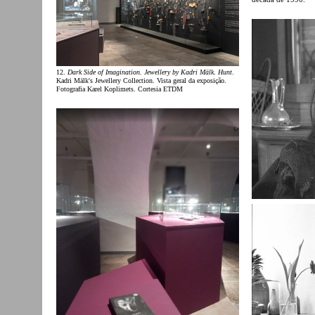
12.
Dark Side of Imagination. Jewellery by Kadri Mälk
.
Hunt
.
Kadri Mälk's Jewellery Collection. Vista geral da exposição.
Fotografia Karel Koplimets. Cortesia ETDM