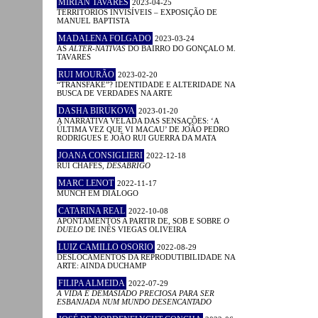
MIRIAN TAVARES
2023-04-25
TERRITÓRIOS INVISÍVEIS – EXPOSIÇÃO DE
MANUEL BAPTISTA
MADALENA FOLGADO
2023-03-24
AS
ALTER-NATIVAS
DO BAIRRO DO GONÇALO M.
TAVARES
RUI MOURÃO
2023-02-20
“TRANSFAKE”? IDENTIDADE E ALTERIDADE NA
BUSCA DE VERDADES NA ARTE
DASHA BIRUKOVA
2023-01-20
A NARRATIVA VELADA DAS SENSAÇÕES: ‘A
ÚLTIMA VEZ QUE VI MACAU’ DE JOÃO PEDRO
RODRIGUES E JOÃO RUI GUERRA DA MATA
JOANA CONSIGLIERI
2022-12-18
RUI CHAFES,
DESABRIGO
MARC LENOT
2022-11-17
MUNCH EM DIÁLOGO
CATARINA REAL
2022-10-08
APONTAMENTOS A PARTIR DE, SOB E SOBRE
O
DUELO
DE INÊS VIEGAS OLIVEIRA
LUIZ CAMILLO OSORIO
2022-08-29
DESLOCAMENTOS DA REPRODUTIBILIDADE NA
ARTE: AINDA DUCHAMP
FILIPA ALMEIDA
2022-07-29
A VIDA É DEMASIADO PRECIOSA PARA SER
ESBANJADA NUM MUNDO DESENCANTADO