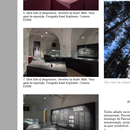
6.
Dark Side of Imagination. Jewellery by Kadri Mälk
. Vista
geral da exposição. Fotografia Karel Koplimets. Cortesia
ETDM
7.
Dark Side of Imagination. Jewellery by Kadri Mälk
. Vista
Céu visto da campa 
geral da exposição. Fotografia Karel Koplimets. Cortesia
ETDM
Th
Tenho adiado escrev
interpretem. Precis
domingo de Páscoa 
interpretação, pret
se quer irredutível.