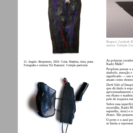
Respect:
Liesbeth B
autora. Coleção Li
As próprias curado
21. Angels:
Bergamoto
, 2020. Colar. Madeira, tinta, prata.
Kadri Mälk?
Fotografia e cortesia Tiit Rammul. Coleção particular
Propõem pensar a s
símbolo, emoção e 
significado — um e
atuam como desenca
Dark Side of Imagi
que dá título à exp
aproximadamente qu
em ébano e madeira
pele de toupeira em
Sobre essa superfíci
escuridão, Kadri Mä
espinélio, ónix) e 
ébano. São pequena
O preto e o azul p
se limita a repres