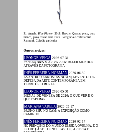
31. Angels:
Blue Flower
, 2018. Broche. Quartzo preto, ouro
branco, prata, zircão azul, tinta. Fotografia e cortesia Tiit
Rammul. Coleção particular
Outros artigos:
LEONOR VEIGA
2026-07-31
RENCONTRES D´ARLES 2026
: RELER MUNDOS
ATRAVÉS DA FOTOGRAFIA
INÊS FERREIRA-NORMAN
2026-06-30
AS ANTROPO-ARTISTAS NO ANTI-EVENTO: DA
DEFESA DA ARTE CONTEMPORÂNEA EM
TERRITÓRIO RURAL
LEONOR VEIGA
2026-05-31
BIENAL DE VENEZA DE 2026: O QUE VER E O
QUE ESPERAR
MARIANA VARELA
2026-03-17
BRUNO ZHU NO CAM: A EXPOSIÇÃO COMO
CAMINHO
INÊS FERREIRA-NORMAN
2026-02-17
NO PRINCÍPIO DO MUNDO DISSE A OVELHA. E O
FIO DE LÃ SE TORNOU PASTOR, ARTISTA E