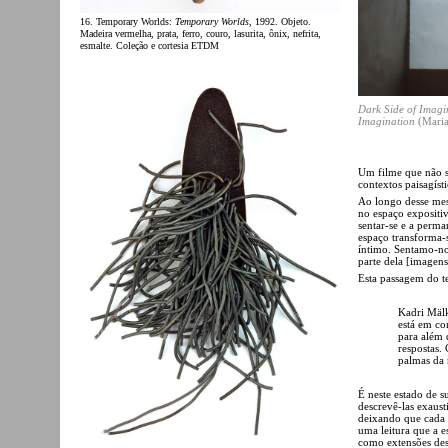
16. Temporary Worlds:
Temporary Worlds
, 1992. Objeto.
Madeira vermelha, prata, ferro, couro, lasurita, ônix, nefrita,
esmalte. Coleção e cortesia ETDM
Dark Side of Imagi
Imagination
(Maria
Um filme que não s
contextos paisagíst
Ao longo desse mes
no espaço expositi
sentar-se e a perma
espaço transforma-s
íntimo. Sentamo-n
parte dela [imagens
Esta passagem do te
Kadri Mälk
está em con
para além 
respostas.
palmas da 
É neste estado de 
descrevê-las exaus
deixando que cada 
uma leitura que a 
como extensões dess