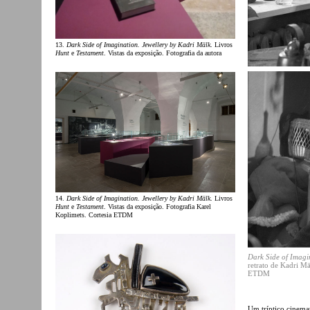
13.
Dark Side of Imagination. Jewellery by Kadri Mälk
. Livros
Hunt
e
Testament
. Vistas da exposição. Fotografia da autora
14.
Dark Side of Imagination. Jewellery by Kadri Mälk
. Livros
Hunt
e
Testament
. Vistas da exposição. Fotografia Karel
Koplimets. Cortesia ETDM
Dark Side of Imagi
retrato de Kadri Mä
ETDM
Um tríptico cinemat