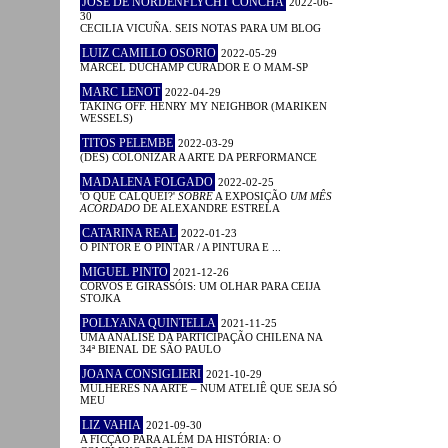
JOSÉ DE NORDENFLYCHT CONCHA
2022-06-
30
CECILIA VICUÑA. SEIS NOTAS PARA UM BLOG
LUIZ CAMILLO OSORIO
2022-05-29
MARCEL DUCHAMP CURADOR E O MAM-SP
MARC LENOT
2022-04-29
TAKING OFF. HENRY MY NEIGHBOR (MARIKEN
WESSELS)
TITOS PELEMBE
2022-03-29
(DES) COLONIZAR A ARTE DA PERFORMANCE
MADALENA FOLGADO
2022-02-25
'O QUE CALQUEI?'
SOBRE
A EXPOSIÇÃO
UM MÊS
ACORDADO
DE ALEXANDRE ESTRELA
CATARINA REAL
2022-01-23
O PINTOR E O PINTAR / A PINTURA E ...
MIGUEL PINTO
2021-12-26
CORVOS E GIRASSÓIS: UM OLHAR PARA CEIJA
STOJKA
POLLYANA QUINTELLA
2021-11-25
UMA ANÁLISE DA PARTICIPAÇÃO CHILENA NA
34ª BIENAL DE SÃO PAULO
JOANA CONSIGLIERI
2021-10-29
MULHERES NA ARTE – NUM ATELIÊ QUE SEJA SÓ
MEU
LIZ VAHIA
2021-09-30
A FICÇÃO PARA ALÉM DA HISTÓRIA: O