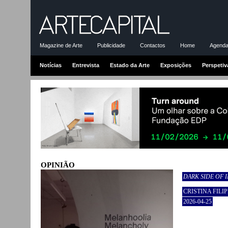
Magazine de Arte
Publicidade
Contactos
Home
Agenda-
Notícias
Entrevista
Estado da Arte
Exposições
Perspetiv
OPINIÃO
DARK SIDE OF 
CRISTINA FILIP
2026-04-25