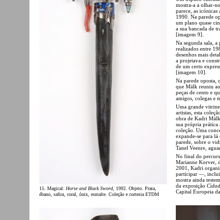
mostra-a a olhar-no
parece, as icónicas
1990. Na parede op
um plano quase ci
a sua bancada de tr
[imagem 9].
Na segunda sala, a
realizados entre 19
desenhos mais deta
a projetava e cons
de um certo express
[imagem 10].
Na parede oposta, 
que Mälk reuniu ao
peças de cento e qu
amigos, colegas e 
Uma grande vitrine
artistas, esta cole
obra de Kadri Mälk 
sua própria prática
coleção. Uma conce
expande-se para lá
parede, sobre o vid
Tanel Veenre, agua
No final do percur
Marianne Korver, d
2001, Kadri organi
participar —, inclu
mostra ainda teste
da exposição
Cidad
15. Magical:
Horse and Black Sword
, 1992. Objeto. Prata,
Capital Europeia d
ébano, safira, coral, ónix, esmalte. Coleção e cortesia ETDM