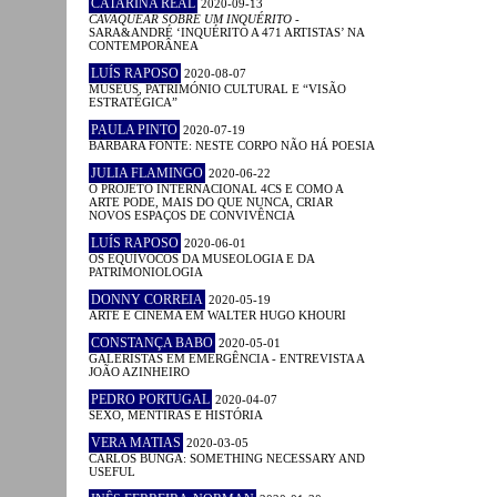
CATARINA REAL
2020-09-13
CAVAQUEAR SOBRE UM INQUÉRITO
-
SARA&ANDRÉ ‘INQUÉRITO A 471 ARTISTAS’ NA
CONTEMPORÂNEA
LUÍS RAPOSO
2020-08-07
MUSEUS, PATRIMÓNIO CULTURAL E “VISÃO
ESTRATÉGICA”
PAULA PINTO
2020-07-19
BÁRBARA FONTE: NESTE CORPO NÃO HÁ POESIA
JULIA FLAMINGO
2020-06-22
O PROJETO INTERNACIONAL 4CS E COMO A
ARTE PODE, MAIS DO QUE NUNCA, CRIAR
NOVOS ESPAÇOS DE CONVIVÊNCIA
LUÍS RAPOSO
2020-06-01
OS EQUÍVOCOS DA MUSEOLOGIA E DA
PATRIMONIOLOGIA
DONNY CORREIA
2020-05-19
ARTE E CINEMA EM WALTER HUGO KHOURI
CONSTANÇA BABO
2020-05-01
GALERISTAS EM EMERGÊNCIA - ENTREVISTA A
JOÃO AZINHEIRO
PEDRO PORTUGAL
2020-04-07
SEXO, MENTIRAS E HISTÓRIA
VERA MATIAS
2020-03-05
CARLOS BUNGA: SOMETHING NECESSARY AND
USEFUL