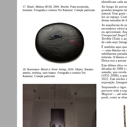
identificam cada se
Ao longo do percu
17. Black:
Medusa III
[9], 2004. Broche. Prata escurecida,
grandes imagens imp
borracha. Fotografia e cortesia Tiit Rammul. Coleção particular
natural. Esse gesto
luz ao espaço. Com
destas entradas de
As sequências de j
necessários vários p
ou aproximam. Ange
Unexpected Angel
[
Terrible
[Todo o anj
de cada anjo [image
É também aqui que 
— uma lâmina em o
subtilmente pintada
trémula. A lâmina e
Deixa-nos a pensar
Esta última obra co
décadas de 1980 e 
18. Resistance:
Blood is Never Asleep
, 2016. Objeto. Basalto-
esmalte, que revela
arenito, estibina, ouro branco. Fotografia e cortesia Tiit
(1931-2008), a qu
Rammul. Coleção particular
2022. Este núcleo 
exposição. [image
Surpreende o rigor 
percorre toda a ex
Magical
— até solu
punk
, como se obs