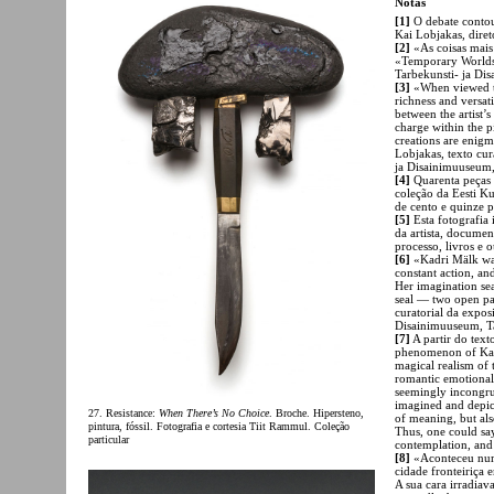
Notas
[1]
O debate contou
Kai Lobjakas, dire
[2]
«As coisas mais
«Temporary Worlds,
Tarbekunsti- ja Di
[3]
«When viewed to
richness and versati
between the artist’s
charge within the p
creations are enigm
Lobjakas, texto cur
ja Disainimuuseum,
[4]
Quarenta peças 
coleção da Eesti K
de cento e quinze p
[5]
Esta fotografia 
da artista, docume
processo, livros e o
[6]
«Kadri Mälk was
constant action, an
Her imagination sea
seal — two open pal
curatorial da expos
Disainimuuseum, T
[7]
A partir do text
phenomenon of Kadri
magical realism of 
romantic emotional
seemingly incongruo
imagined and depict
27. Resistance:
When There’s No Choice
. Broche. Hipersteno,
of meaning, but als
pintura, fóssil. Fotografia e cortesia Tiit Rammul. Coleção
Thus, one could say 
particular
contemplation, and 
[8]
«Aconteceu num
cidade fronteiriça 
A sua cara irradiav