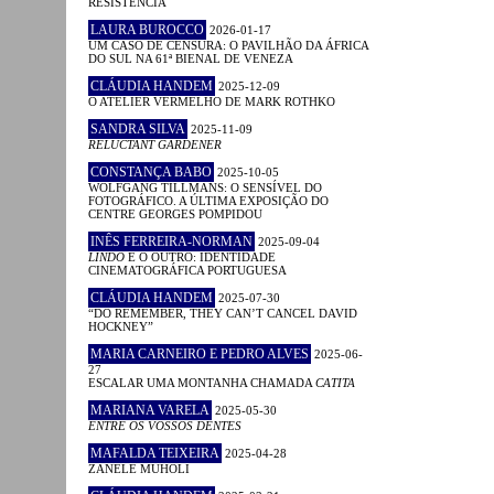
RESISTÊNCIA
LAURA BUROCCO
2026-01-17
UM CASO DE CENSURA: O PAVILHÃO DA ÁFRICA
DO SUL NA 61ª BIENAL DE VENEZA
CLÁUDIA HANDEM
2025-12-09
O ATELIER VERMELHO DE MARK ROTHKO
SANDRA SILVA
2025-11-09
RELUCTANT GARDENER
CONSTANÇA BABO
2025-10-05
WOLFGANG TILLMANS: O SENSÍVEL DO
FOTOGRÁFICO. A ÚLTIMA EXPOSIÇÃO DO
CENTRE GEORGES POMPIDOU
INÊS FERREIRA-NORMAN
2025-09-04
LINDO
E O OUTRO: IDENTIDADE
CINEMATOGRÁFICA PORTUGUESA
CLÁUDIA HANDEM
2025-07-30
“DO REMEMBER, THEY CAN’T CANCEL DAVID
HOCKNEY”
MARIA CARNEIRO E PEDRO ALVES
2025-06-
27
ESCALAR UMA MONTANHA CHAMADA
CATITA
MARIANA VARELA
2025-05-30
ENTRE OS VOSSOS DENTES
MAFALDA TEIXEIRA
2025-04-28
ZANELE MUHOLI