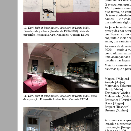
O museu está instal
XVII, posteriormen
piso térreo, no con
Os tetos abobadado
baixos —, e o chão 
um ambiente rígido
As joias imaculada
10.
Dark Side of Imagination. Jewellery by Kadri Mälk
.
protegidas por sete
Desenhos de joalharia (décadas de 1980–2000). Vista da
configuram como «r
exposição. Fotografia Karel Koplimets. Cortesia ETDM
conjunto e incide s
assim, um carácter
As cerca de duzenta
2020 — sendo a mai
como última realiza
uma acompanhada po
inscritos nas larga
Metaforicamente, es
os temas que a per
Magical [Mágico]
Angels [Anjos]
Materiality [Materi
Hair [Cabelo]
Temporary Worlds
11.
Dark Side of Imagination. Jewellery by Kadri Mälk
. Vista
Melancholy [Melan
da exposição. Fotografia Andres Teiss. Cortesia ETDM
Resistance [Resistên
Black [Negro]
Respect [Respeito]
Dreams [Sonhos]
A primeira sala apr
introduz o processo 
imaginação [imagem 
década de 1990.