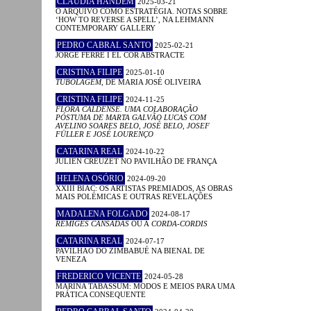
CLÁUDIA HANDEM
2025-03-21
O ARQUIVO COMO ESTRATÉGIA. NOTAS SOBRE
‘HOW TO REVERSE A SPELL’, NA LEHMANN
CONTEMPORARY GALLERY
PEDRO CABRAL SANTO
2025-02-21
JORGE FERRÉ I EL COR ABSTRACTE
CRISTINA FILIPE
2025-01-10
TUBOLAGEM
, DE MARIA JOSÉ OLIVEIRA
CRISTINA FILIPE
2024-11-25
FLORA CALDENSE. UMA COLABORAÇÃO
PÓSTUMA DE MARTA GALVÃO LUCAS COM
AVELINO SOARES BELO, JOSÉ BELO, JOSEF
FÜLLER E JOSÉ LOURENÇO
CATARINA REAL
2024-10-22
JULIEN CREUZET NO PAVILHÃO DE FRANÇA
HELENA OSÓRIO
2024-09-20
XXIII BIAC: OS ARTISTAS PREMIADOS, AS OBRAS
MAIS POLÉMICAS E OUTRAS REVELAÇÕES
MADALENA FOLGADO
2024-08-17
RÉMIGES CANSADAS
OU A
CORDA-CORDIS
CATARINA REAL
2024-07-17
PAVILHÃO DO ZIMBABUÉ NA BIENAL DE
VENEZA
FREDERICO VICENTE
2024-05-28
MARINA TABASSUM: MODOS E MEIOS PARA UMA
PRÁTICA CONSEQUENTE