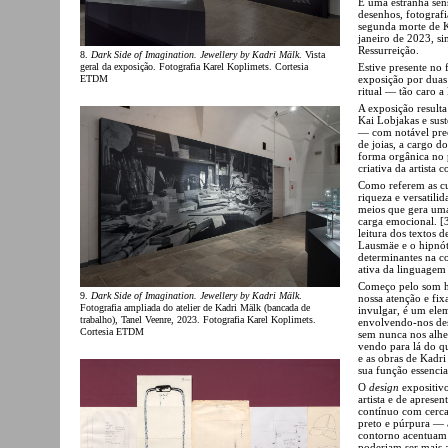
É uma estranha sen
desenhos, fotografi
segunda morte de K
janeiro de 2023, s
Ressurreição.
8.
Dark Side of Imagination. Jewellery by Kadri Mälk
. Vista
geral da exposição. Fotografia Karel Koplimets. Cortesia
Estive presente no 
ETDM
exposição por duas
ritual — tão caro 
A exposição resulta
Kai Lobjakas e sust
— com notável prec
de joias, a cargo do
forma orgânica no p
criativa da artista
Como referem as cur
riqueza e versatili
meios que gera uma 
carga emocional. [
leitura dos textos 
Lausmäe e o hipnót
determinantes na c
ativa da linguagem
Começo pelo som h
9.
Dark Side of Imagination. Jewellery by Kadri Mälk
.
nossa atenção e fix
Fotografia ampliada do atelier de Kadri Mälk (bancada de
invulgar, é um elem
trabalho), Tanel Veenre, 2023. Fotografia Karel Koplimets.
envolvendo-nos de
Cortesia ETDM
sem nunca nos alhe
vendo para lá do q
e as obras de Kadr
sua função essencia
O
design
expositivo
artista e de apres
contínuo com cerca
preto e púrpura — a
contorno acentuam e
poderiam ser mais 