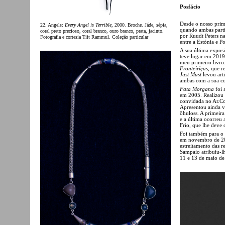
Posfácio
Desde o nosso prim
22. Angels:
Every Angel is Terrible
, 2000. Broche. Jáde, sépia,
quando ambas par
coral preto precioso, coral branco, ouro branco, prata, jacinto.
por Ruudt Peters na
Fotografia e cortesia Tiit Rammul. Coleção particular
entre a Estónia e Po
A sua última expos
teve lugar em 2019
meu primeiro livr
Fronteiriças
, que r
Just Must
levou art
ambas com a sua cu
Fata Morgana
foi 
em 2005. Realizou 
convidada no Ar.Co
Apresentou ainda v
õhuloss. A primeir
e a última ocorreu 
Frio, que lhe deve o
Foi também para o
em novembro de 202
estreitamento das re
Sampaio atribuiu-lh
11 e 13 de maio de