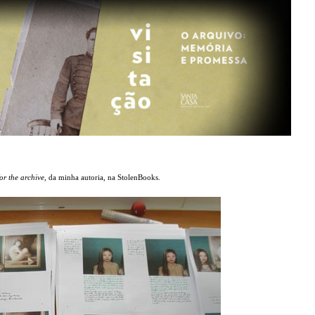
or the archive
, da minha autoria, na StolenBooks.