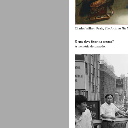
Charles Willson Peale,
The Artist in Hi
O que deve ficar na mesma?
A memória do passado.