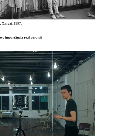
, Xangai, 1997.
eve importância real para si?