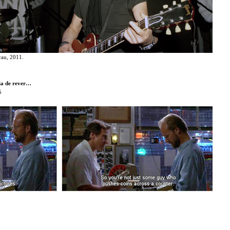
cau, 2011.
ia de rever…
5