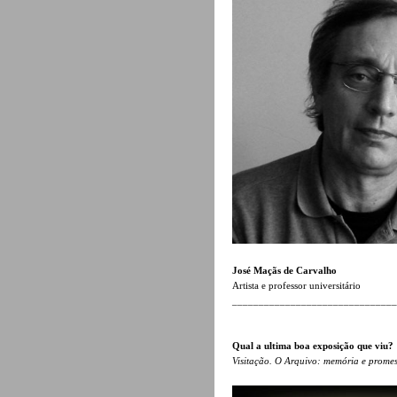
José Maçãs de Carvalho
Artista e professor universitário
______________________________
Qual a ultima boa exposição que viu?
Visitação. O Arquivo: memória e prome