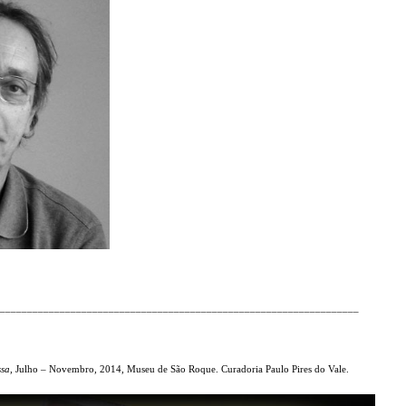
___________________________________________________________________
ssa
, Julho – Novembro, 2014, Museu de São Roque. Curadoria Paulo Pires do Vale.