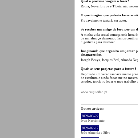
Qual a próxima viagem a fazer?
Roma, Nova Iorque e Tibete, não necess
O que imagina que poderia fazer se não
Provavelmente tentaria ser actor.
Se receber um amigo de fora por um d
A minha vida social começa pela hora d
de um almoço demorado íamos continuar a
digestivos para desmoer.
Imaginando que organiza um jantar pa
desaparecidos.
Joseph Beuys, Jacques Brel, Almada Negr
Quais os seus projetos para o futuro?
Depois de um verão razoavelmente preen
de escultura e ainda focar-me no mestr
estudos, tenciono levar o meu trabalho a
www.ruigueifao.pt
Outros artigos:
2026-03-22
Ivan Nascimento
2026-02-17
João Almeida e Silva