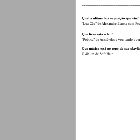
______________________________
Qual a última boa exposição que viu?
"Lua Cão" de Alexandre Estrela com Pe
Que livro está a ler?
"Poética" de Aristóteles e vou lendo po
Que música está no topo da sua playlis
O álbum de Soft Hair