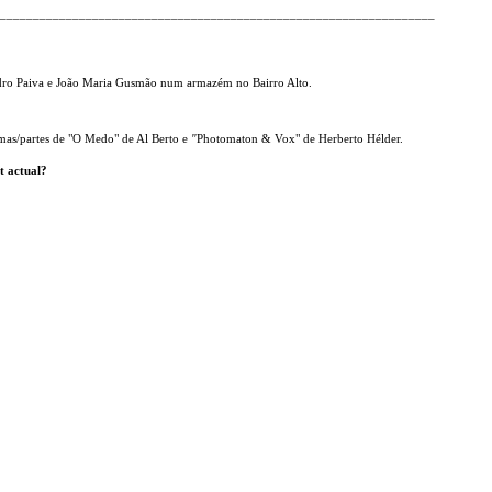
___________________________________________________________________
dro Paiva e João Maria Gusmão num armazém no Bairro Alto.
emas/partes de "O Medo"
de Al Berto e
"
Photomaton & Vox"
de Herberto Hélder.
t actual?