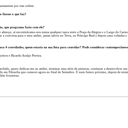
ariamente por esta ordem.
 fizesse o que faz?
ia, que programa faria com ele?
e almoço, aí encontrávamo-nos numa qualquer tasca entre a Praça da Alegria e o Largo do Carmo
 conversa para o meu atelier, jantar talvez no Terra, no Príncipe Real e depois uma voltinha e
ra 4 convidados, quem estaria na sua lista para convidar? Pode considerar contemporâneos
eiros e Ricardo Araújo Pereira.
chido, quero dedicar-me ao atelier, terminar uma série de pinturas, continuar a desenvolver um
ado em Filosofia que comecei agora no final de Setembro. E num futuro próximo, depois de term
lém fronteiras.