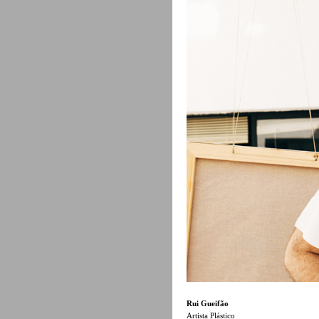
Rui Gueifão
Artista Plástico