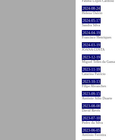
Fátima Lopes Cardoso
2024-08-24
Helena Osório
2024-05-17
Sandra Silva
2024-04-19
Francisco Henriques
2024-03-19
JOANA COSTA
2023-12-19
Miguel Telles da Gama
2023-11-19
Catarina Patrício
2023-10-13
Filipe Abranches
2023-09-15
António Júlio Duarte
2023-08-08
David Revés
2023-07-10
Pedro da Silva
2023-06-05
António Ferreira