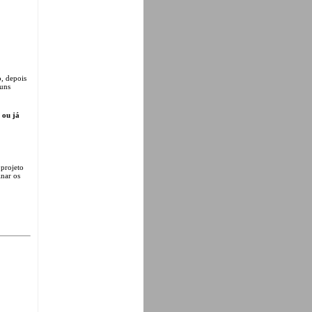
, depois
 uns
 ou já
 projeto
inar os