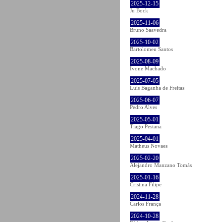
2025-12-15
Ju Bock
2025-11-06
Bruno Saavedra
2025-10-02
Bartolomeu Santos
2025-08-09
Ivone Machado
2025-07-05
Luís Baganha de Freitas
2025-06-07
Pedro Alves
2025-05-01
Tiago Pestana
2025-04-01
Matheus Novaes
2025-02-20
Alejandro Manzano Tomás
2025-01-16
Cristina Filipe
2024-11-28
Carlos França
2024-10-28