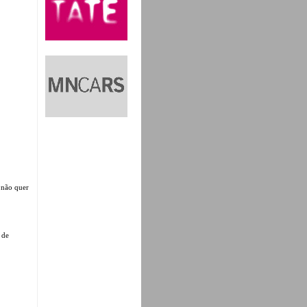
 não quer
 de