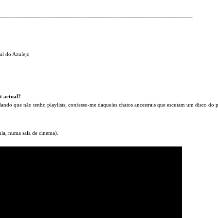
___________________________________________________________________
al do Azulejo
t actual?
dando que não tenho playlists; confesso-me daqueles chatos ancestrais que escutam um disco do p
ula, numa sala de cinema).