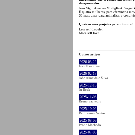
desaparecidos.
Jean Vigo. Amedeo Modigliani. Serge G
E quatro mulheres, para efeminar a mesa
Só mais uma, para animalizar o convívi
Quais os seus projetos para o futuro?
Less self disquiet
More self love
Outros artigos:
2026-03-22
Ivan Nascimento
2026-02-17
João Almeida e Silva
2025-12-15
Ju Bock
2025-11-06
Bruno Saavedra
2025-10-02
Bartolomeu Santos
2025-08-09
Ivone Machado
2025-07-05