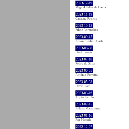
2023-12-19
Miguel Telles da Gama
2023-11-19
Catarina Patrício
2023-10-13
Filipe Abranches
2023-09-15
António Júlio Duarte
2023-08-08
David Revés
2023-07-10
Pedro da Silva
2023-06-05
António Ferreira
2023-05-03
David Rato
2023-03-16
Alípio Padilha
2023-02-15
Juliana Matsumura
2023-01-16
Rui Macedo
2022-12-07