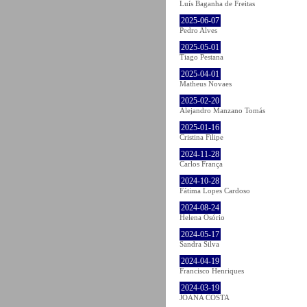
Luís Baganha de Freitas
2025-06-07
Pedro Alves
2025-05-01
Tiago Pestana
2025-04-01
Matheus Novaes
2025-02-20
Alejandro Manzano Tomás
2025-01-16
Cristina Filipe
2024-11-28
Carlos França
2024-10-28
Fátima Lopes Cardoso
2024-08-24
Helena Osório
2024-05-17
Sandra Silva
2024-04-19
Francisco Henriques
2024-03-19
JOANA COSTA