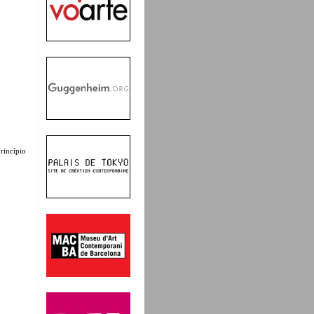
rincípio