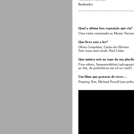
Realizador
______________________________
Qual a ultima boa exposição que viu?
Uma visita comentada ao Museu Nacion
Que livro está a ler?
Obras Completas
, Carlos de Oliveira.
Sete rosas mais tarde
, Paul Celan.
Que música está no topo da sua playlis
Four ethers
, Serpentwithfeet (salvaguar
ao fim, de preferência em cd ou vinil!)
Um filme que gostaria de rever…
Peeping Tom
, Michael Powell (em pelíc