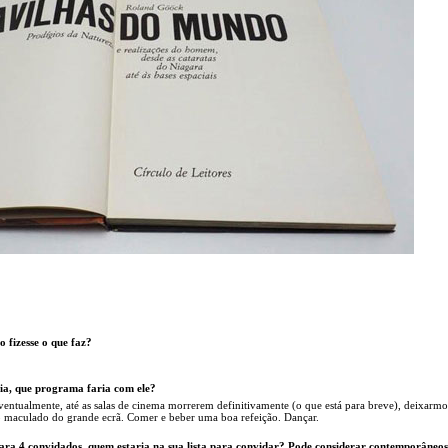
 fizesse o que faz?
ia, que programa faria com ele?
 Eventualmente, até as salas de cinema morrerem definitivamente (o que está para breve), deixarm
o maculado do grande ecrã. Comer e beber uma boa refeição. Dançar.
ra 4 convidados, quem estaria na sua lista para convidar? Pode considerar contemporâneos