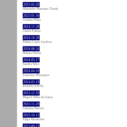
2025-02-20
Alejandro Manzano Tomás
2025-01-16
Cristina Filipe
2024-11-28
Carlos França
2024-10-28
Fátima Lopes Cardoso
2024-08-24
Helena Osório
2024-05-17
Sandra Silva
2024-04-19
Francisco Henriques
2024-03-19
JOANA COSTA
2023-12-19
Miguel Telles da Gama
2023-11-19
Catarina Patrício
2023-10-13
Filipe Abranches
2023-09-15