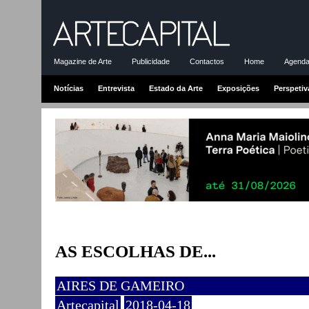
Magazine de Arte
Publicidade
Contactos
Home
Agenda-
Notícias
Entrevista
Estado da Arte
Exposições
Perspetiv
AS ESCOLHAS DE...
AIRES DE GAMEIRO
Artecapital
2018-04-18