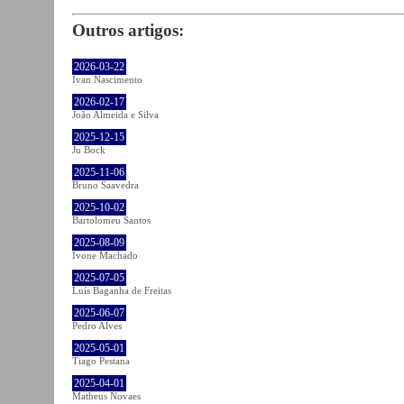
Outros artigos:
2026-03-22
Ivan Nascimento
2026-02-17
João Almeida e Silva
2025-12-15
Ju Bock
2025-11-06
Bruno Saavedra
2025-10-02
Bartolomeu Santos
2025-08-09
Ivone Machado
2025-07-05
Luís Baganha de Freitas
2025-06-07
Pedro Alves
2025-05-01
Tiago Pestana
2025-04-01
Matheus Novaes