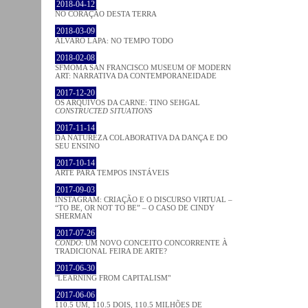
2018-04-12
NO CORAÇÂO DESTA TERRA
2018-03-09
ÁLVARO LAPA: NO TEMPO TODO
2018-02-08
SFMOMA SAN FRANCISCO MUSEUM OF MODERN
ART: NARRATIVA DA CONTEMPORANEIDADE
2017-12-20
OS ARQUIVOS DA CARNE: TINO SEHGAL
CONSTRUCTED SITUATIONS
2017-11-14
DA NATUREZA COLABORATIVA DA DANÇA E DO
SEU ENSINO
2017-10-14
ARTE PARA TEMPOS INSTÁVEIS
2017-09-03
INSTAGRAM: CRIAÇÃO E O DISCURSO VIRTUAL –
“TO BE, OR NOT TO BE” – O CASO DE CINDY
SHERMAN
2017-07-26
CONDO
: UM NOVO CONCEITO CONCORRENTE À
TRADICIONAL FEIRA DE ARTE?
2017-06-30
"LEARNING FROM CAPITALISM"
2017-06-06
110.5 UM, 110.5 DOIS, 110.5 MILHÕES DE