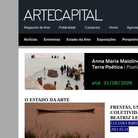
Magazine de Arte
Publicidade
Contactos
Home
Agenda-
Notícias
Entrevista
Estado da Arte
Exposições
Perspetiv
O ESTADO DA ARTE
FRESTAS, 
COLETIVID
BEATRIZ L
LUCIARA RIBE
2021-05-24