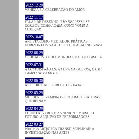
2022-12-20
VENEZA E A CELEBRAÇÃO DO AMOR
2022-11-17
FALAR DE DESENHO:
TÃO DEPRESSA SE
COMEÇA, COMO ACABA, COMO VOLTA A
COMEÇAR
2022-10-07
ARTISTA COMO MEDIADOR. PRÁTICAS
HORIZONTAIS NA ARTE E EDUCAÇÃO NO BRASIL
2022-08-29
19 DE AGOSTO, DIA MUNDIAL DA FOTOGRAFIA
2022-07-31
A CULTURA NÃO ESTÁ FORA DA GUERRA, É UM
CAMPO DE BATALHA
2022-06-30
ARTE DIGITAL E CIRCUITOS
ONLINE
2022-05-29
MULHERES, VAMPIROS E OUTRAS CRIATURAS
QUE REINAM
2022-04-29
EGÍDIO ÁLVARO (1937-2020). ‘LEMBRAR O
FUTURO: ARQUIVO DE PERFORMANCES’
2022-03-27
PRATICA ARTÍSTICA TRANSDISCIPLINAR: A
INVESTIGAÇÃO NAS ARTES