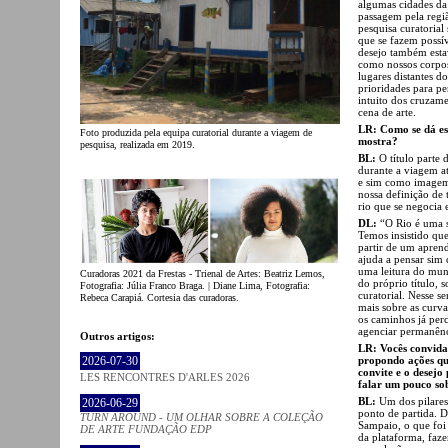
algumas cidades da
passagem pela regiã
pesquisa curatorial 
que se fazem possí
desejo também esta
como nossos corpos
lugares distantes 
prioridades para pe
intuito dos cruzame
cena de arte.
LR: Como se dá es
Foto produzida pela equipa curatorial durante a viagem de
mostra?
pesquisa, realizada em 2019.
BL:
O título parte
durante a viagem a
e sim como imagem. 
nossa definição de 
rio que se negocia 
DL:
“O Rio é uma s
Temos insistido qu
partir de um apren
ajuda a pensar sim
uma leitura do mun
Curadoras 2021 da Frestas - Trienal de Artes: Beatriz Lemos,
do próprio título, 
Fotografia: Júlia Franco Braga. | Diane Lima, Fotografia:
curatorial. Nesse s
Rebeca Carapiá. Cortesia das curadoras.
mais sobre as curv
os caminhos já perc
agenciar permanênci
Outros artigos:
LR: Vocês convida
propondo ações qu
2026-07-30
convite e o desejo
LES RENCONTRES D'ARLES 2026
falar um pouco so
BL:
Um dos pilares
2026-06-29
ponto de partida. 
TURN AROUND - UM OLHAR SOBRE A COLEÇÃO
Sampaio, o que foi
DE ARTE FUNDAÇÃO EDP
da plataforma, faze