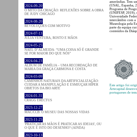
ameríndias. Tem um
(USAL, Espanha, 20
2024-09-20
Programa de Posgra
O MITO DA CRIAÇÃO: REFLEXÕES SOBRE A OBRA
(UNIFESP, 2019), o
DE JUDY CHICAGO
Universidade Fede
intercâmbio com a 
2024-08-20
Museologia pela E
REVOLUÇÕES COM MOTIVO
parte da equipa cur
conteúdos da Diásp
2024-07-13
JÚLIA VENTURA, ROSTO E MÃOS
2024-05-25
:::
NAEL D’ALMEIDA: “UMA COISA SÓ É GRANDE
SE FOR MAIOR DO QUE NÓS”
2024-04-23
ÁLBUM DE FAMÍLIA – UMA RECORDAÇÃO DE
MARIA DA GRAÇA CARMONA E COSTA
2024-03-09
CAMINHOS NATURAIS DA ARTIFICIALIZAÇÃO:
CUIDAR A MANIPULAÇÃO E ESMIUÇAR HÍPER
Este artigo foi ori
OBJETOS DA BIO ARTE
Artecapital desenv
portugueses de tem
2024-01-31
CRAGG ERECTUS
2023-12-27
MAC/CCB: O MUSEU DAS NOSSAS VIDAS
2023-11-25
'PRATICAR AS MÃOS É PRATICAR AS IDEIAS', OU
O QUE É ISTO DO DESENHO? (AINDA)
2023-10-13