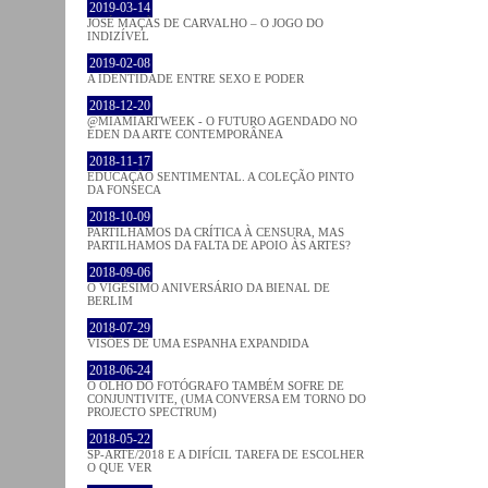
2019-03-14
JOSÉ MAÇÃS DE CARVALHO – O JOGO DO
INDIZÍVEL
2019-02-08
A IDENTIDADE ENTRE SEXO E PODER
2018-12-20
@MIAMIARTWEEK - O FUTURO AGENDADO NO
ÉDEN DA ARTE CONTEMPORÂNEA
2018-11-17
EDUCAÇÃO SENTIMENTAL. A COLEÇÃO PINTO
DA FONSECA
2018-10-09
PARTILHAMOS DA CRÍTICA À CENSURA, MAS
PARTILHAMOS DA FALTA DE APOIO ÀS ARTES?
2018-09-06
O VIGÉSIMO ANIVERSÁRIO DA BIENAL DE
BERLIM
2018-07-29
VISÕES DE UMA ESPANHA EXPANDIDA
2018-06-24
O OLHO DO FOTÓGRAFO TAMBÉM SOFRE DE
CONJUNTIVITE, (UMA CONVERSA EM TORNO DO
PROJECTO SPECTRUM)
2018-05-22
SP-ARTE/2018 E A DIFÍCIL TAREFA DE ESCOLHER
O QUE VER