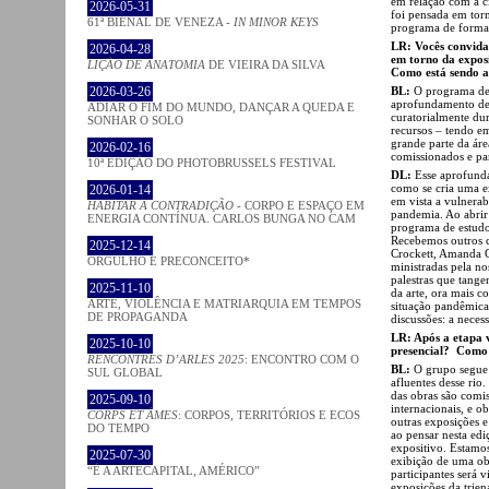
em relação com a ci
2026-05-31
foi pensada em tor
61ª BIENAL DE VENEZA -
IN MINOR KEYS
programa de formaç
LR: Vocês convidar
2026-04-28
em torno da exposi
LIÇÃO DE ANATOMIA
DE VIEIRA DA SILVA
Como está sendo a 
BL:
O programa de
2026-03-26
aprofundamento de p
ADIAR O FIM DO MUNDO, DANÇAR A QUEDA E
curatorialmente dur
SONHAR O SOLO
recursos – tendo em
grande parte da áre
2026-02-16
comissionados e par
10ª EDIÇÃO DO PHOTOBRUSSELS FESTIVAL
DL:
Esse aprofund
como se cria uma e
2026-01-14
em vista a vulnerab
HABITAR A CONTRADIÇÃO
- CORPO E ESPAÇO EM
pandemia. Ao abrir 
ENERGIA CONTÍNUA. CARLOS BUNGA NO CAM
programa de estud
Recebemos outros 
2025-12-14
Crockett, Amanda C
ORGULHO E PRECONCEITO*
ministradas pela no
palestras que tange
2025-11-10
da arte, ora mais co
ARTE, VIOLÊNCIA E MATRIARQUIA EM TEMPOS
situação pandêmica 
DE PROPAGANDA
discussões: a necess
LR: Após a etapa v
2025-10-10
presencial? Como 
RENCONTRES D’ARLES 2025
: ENCONTRO COM O
BL:
O grupo segue 
SUL GLOBAL
afluentes desse ri
das obras são comi
2025-09-10
internacionais, e o
CORPS ET ÂMES
: CORPOS, TERRITÓRIOS E ECOS
outras exposições e
DO TEMPO
ao pensar nesta ed
expositivo. Estamos
2025-07-30
exibição de uma obr
“É A ARTECAPITAL, AMÉRICO”
participantes será 
exposições da trien