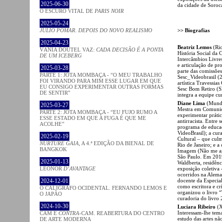
2025-06-30
da cidade de Soroc
O ESCURO VITAL DE
PARIS NOIR
2025-05-24
>> Biografias
JÚLIO POMAR. DEPOIS DO NOVO REALISMO
2025-04-23
Beatriz Lemos
(Rio
VÂNIA DOUTEL VAZ:
CADA DECISÃO É A PONTA
História Social da 
DE UM ICEBERG
Intercâmbios Livres
e articulação de pr
2025-03-28
parte das comissões
PARTE 1: JOTA MOMBAÇA - “O MEU TRABALHO
Sesc_Videobrasil (
FOI VIRANDO PARA MIM ESSE LUGAR EM QUE
artística Travessia
EU CONSIGO EXPERIMENTAR OUTRAS FORMAS
Sesc Bom Retiro (S
DE SENTIR”
integra a equipe cur
Diane Lima
(Mundo
2025-03-27
Mestra em Comunica
PARTE 2: JOTA MOMBAÇA - “EU FUJO RUMO A
experimentar prátic
ESSE ESTADO EM QUE A FUGA É QUE ME
antirracista. Entre
ACOLHE”
programa de educaç
VideoBrasil); a cu
2025-02-19
Cultural – que cul
NURTURE GAIA
, A 4.ª EDIÇÃO DA BIENAL DE
Rio de Janeiro; e 
BANGKOK
Imagem (Não me agu
São Paulo. Em 2019
2025-01-13
Waldberta, residênc
exposição coletiva
LEONOR
D’AVANTAGE
ocorridos na Alema
docente da Especia
2024-12-01
como escritora e cr
O CALÍGRAFO OCIDENTAL. FERNANDO LEMOS E
organizou o livro “
O JAPÃO
curadoria do livro 
2024-10-30
Luciara Ribeiro
(X
Interessam-lhe tema
CAM E
CONTRA
-CAM. REABERTURA DO CENTRO
estudo das artes não
DE ARTE MODERNA