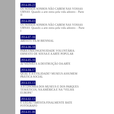
2014-09-22
OS NOSSOS SONHOS NÃO CABEM NAS VOSSAS
URNAS: Quando a arte entra pela vida adentro - Parte
II
2014-09-03
OS NOSSOS SONHOS NÃO CABEM NAS VOSSAS
URNAS: Quando a arte entra pela vida adentro – Parte
I
2014-07-16
ARTISTS' FILM BIENNIAL
2014-06-18
PARA UMA INGENUIDADE VOLUNTÁRIA:
ERNESTO DE SOUSA E A ARTE POPULAR
2014-05-16
AI WEIWEI E A DESTRUIÇÃO DA ARTE
2014-04-17
QUAL É A UTILIDADE? MUSEUS ASSUMEM
PRÁTICA SOCIAL
2014-03-13
A ECONOMIA DOS MUSEUS E DOS PARQUES
TEMÁTICOS, NA AMÉRICA E NA “VELHA
EUROPA”
2014-02-13
É LEGAL? ARTISTA FINALMENTE BATE
FOTÓGRAFO
2014-01-06