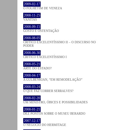
2009-02-17
O FOLHETIM DE VENEZA
2008-11-25
VANITAS
2008-09-15
GOSTO E OSTENTAÇÃO
2008-08-05
CRÍTICO EXCELENTÍSSIMO II – O DISCURSO NO
PODER
2008-06-30
CRÍTICO EXCELENTÍSSIMO I
2008-05-21
ARTE DO ESTADO?
2008-04-17
A GULBENKIAN, “EM REMODELAÇÃO”
2008-03-24
O QUE FAZ CORRER SERRALVES?
2008-02-20
UM MINISTRO, ÓBICES E POSSIBILIDADES
2008-01-21
DEZ PONTOS SOBRE O MUSEU BERARDO
2007-12-17
O NEGÓCIO DO HERMITAGE