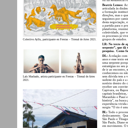
Beatriz Lemos:
Ac
articulada às dinâm
a formação instituc
direções, mas o qu
seguimos por caminh
desta negociação, 
a partida para o pr
plataforma, reunind
coletividade, que 
os processos já viv
grupos de estudos.
Colectivo Ayllu, participante en Frestas – Trienal de Artes 2021.
LR: No texto de a
serpente”, que dá 
pesquisa. Como fo
DL:
A relação com 
anos e esse texto e
uma serpente porque
estratégias no seu 
de ir ao encontro, 
conhecemos ou não r
sem dúvida tem a ve
Laís Machado, artista participante en Frestas – Trienal de Artes
sudeste do país e a
2021.
notório dentro do c
receber um convite 
Capivara, ou Rapos
capitais brasileir
Maranhão e Piauí e 
história”, na busca
experiência vivida
surgiu “O rio é uma
BL:
Todo o process
deslocamento. Qua
São Paulo e Thiago
São Paulo, Diane e
em movimento. O tí