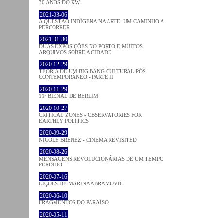
30 ANOS DO KW
2021-03-06
A QUESTÃO INDÍGENA NA ARTE. UM CAMINHO A
PERCORRER
2021-01-30
DUAS EXPOSIÇÕES NO PORTO E MUITOS
ARQUIVOS SOBRE A CIDADE
2020-12-29
TEORIA DE UM BIG BANG CULTURAL PÓS-
CONTEMPORÂNEO - PARTE II
2020-11-29
11ª BIENAL DE BERLIM
2020-10-27
CRITICAL ZONES - OBSERVATORIES FOR
EARTHLY POLITICS
2020-09-29
NICOLE BRENEZ - CINEMA REVISITED
2020-08-26
MENSAGENS REVOLUCIONÁRIAS DE UM TEMPO
PERDIDO
2020-07-16
LIÇÕES DE MARINA ABRAMOVIC
2020-06-10
FRAGMENTOS DO PARAÍSO
2020-05-11