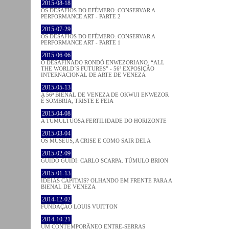
2015-08-18
OS DESAFIOS DO EFÉMERO: CONSERVAR A
PERFORMANCE ART - PARTE 2
2015-07-29
OS DESAFIOS DO EFÉMERO: CONSERVAR A
PERFORMANCE ART - PARTE 1
2015-06-06
O DESAFINADO RONDÒ ENWEZORIANO. “ALL
THE WORLD´S FUTURES” - 56ª EXPOSIÇÃO
INTERNACIONAL DE ARTE DE VENEZA
2015-05-13
A 56ª BIENAL DE VENEZA DE OKWUI ENWEZOR
É SOMBRIA, TRISTE E FEIA
2015-04-08
A TUMULTUOSA FERTILIDADE DO HORIZONTE
2015-03-04
OS MUSEUS, A CRISE E COMO SAIR DELA
2015-02-09
GUIDO GUIDI: CARLO SCARPA. TÚMULO BRION
2015-01-13
IDEIAS CAPITAIS? OLHANDO EM FRENTE PARA A
BIENAL DE VENEZA
2014-12-02
FUNDAÇÃO LOUIS VUITTON
2014-10-21
UM CONTEMPORÂNEO ENTRE-SERRAS