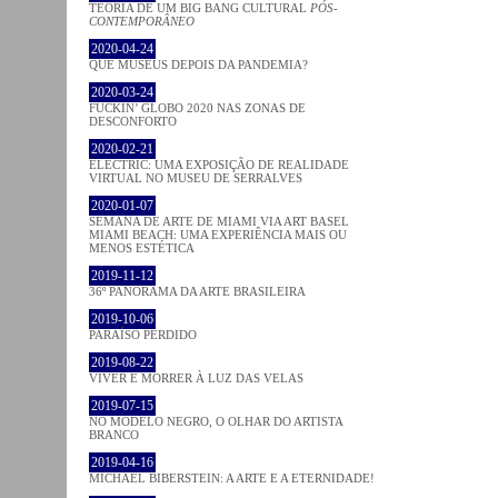
TEORIA DE UM BIG BANG CULTURAL
PÓS-
CONTEMPORÂNEO
2020-04-24
QUE MUSEUS DEPOIS DA PANDEMIA?
2020-03-24
FUCKIN’ GLOBO 2020 NAS ZONAS DE
DESCONFORTO
2020-02-21
ELECTRIC: UMA EXPOSIÇÃO DE REALIDADE
VIRTUAL NO MUSEU DE SERRALVES
2020-01-07
SEMANA DE ARTE DE MIAMI VIA ART BASEL
MIAMI BEACH: UMA EXPERIÊNCIA MAIS OU
MENOS ESTÉTICA
2019-11-12
36º PANORAMA DA ARTE BRASILEIRA
2019-10-06
PARAÍSO PERDIDO
2019-08-22
VIVER E MORRER À LUZ DAS VELAS
2019-07-15
NO MODELO NEGRO, O OLHAR DO ARTISTA
BRANCO
2019-04-16
MICHAEL BIBERSTEIN: A ARTE E A ETERNIDADE!