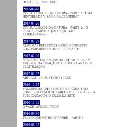
DÓLARES,… VENDIDO!
2017-05-18
INVISUALIDADE DA PINTURA – PARTE 2: "UMA
HISTÓRIA DA VISÃO E DA CEGUEIRA"
2017-04-26
INVISUALIDADE DA PINTURA – PARTE 1: «O
REAL É SEMPRE AQUILO QUE NÃO
ESPERÁVAMOS»
2017-03-29
ALGUMAS REFLEXÕES SOBRE O CONCEITO
CONTEMPORÂNEO DE FEIRA DE ARTE
2017-02-20
SOBRE AS TENDÊNCIAS DA ARTE ACTUAL EM
ANGOLA: DA CRIAÇÃO AOS NOVOS CANAIS DE
LEGITIMAÇÃO
2017-01-07
ARTLAND VERSUS DISNEYLAND
2016-12-15
VALORES DA ARTE CONTEMPORÂNEA: UMA
CONVERSA COM JOSÉ CARLOS PEREIRA SOBRE A
PUBLICAÇÃO DE
O VALOR DA ARTE
2016-11-05
O VAZIO APOCALÍPTICO
2016-09-30
TELEPHONE WITHOUT A WIRE – PARTE 2
2016-08-25