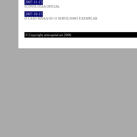
2007-11-15
ICONOLOGIA OFICIAL
2007-10-15
O CASO MNAA OU O SERVILISMO EXEMPLAR
© Copyright artecapital.art 2006