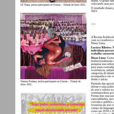
artista. O grupo t
colocando suas pro
Gê Viana, artista participante en Frestas – Trienal de Artes 2021.
O resultado desses 
2021.
>>>
A Revista Artishock
com os curadores e
Diane Lima.
Luciara Ribeiro: 
individuais perco
trabalho curatoria
Diane Lima:
Como 
institucionalmente 
pesquisa mas sobre
para essas contradiç
econômicas, subjeti
categorias de iden
acompanha e em cer
desde o início.
Ventura Profana, artista participante en Frestas – Trienal de
Partindo das aprox
Artes 2021.
debate e uma práti
de arte e cultura n
contemporânea pode
Frestas tem essa pa
espacialidades, qu
convida o público 
fronteiras da arte
campo da linguagem
como em 2018 e 201
ou na Residência P