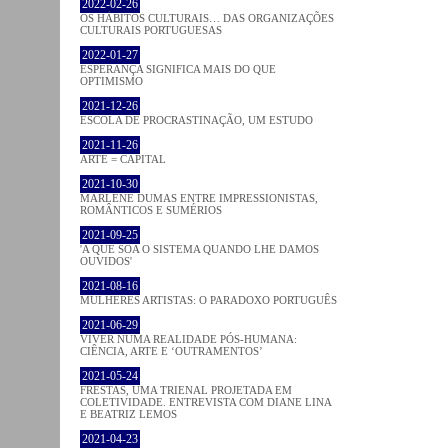
2022-02-26
OS HÁBITOS CULTURAIS… DAS ORGANIZAÇÕES
CULTURAIS PORTUGUESAS
2022-01-27
ESPERANÇA SIGNIFICA MAIS DO QUE
OPTIMISMO
2021-12-26
ESCOLA DE PROCRASTINAÇÃO, UM ESTUDO
2021-11-26
ARTE = CAPITAL
2021-10-30
MARLENE DUMAS ENTRE IMPRESSIONISTAS,
ROMÂNTICOS E SUMÉRIOS
2021-09-25
'A QUE SOA O SISTEMA QUANDO LHE DAMOS
OUVIDOS'
2021-08-16
MULHERES ARTISTAS: O PARADOXO PORTUGUÊS
2021-06-29
VIVER NUMA REALIDADE PÓS-HUMANA:
CIÊNCIA, ARTE E ‘OUTRAMENTOS’
2021-05-24
FRESTAS, UMA TRIENAL PROJETADA EM
COLETIVIDADE. ENTREVISTA COM DIANE LINA
E BEATRIZ LEMOS
2021-04-23