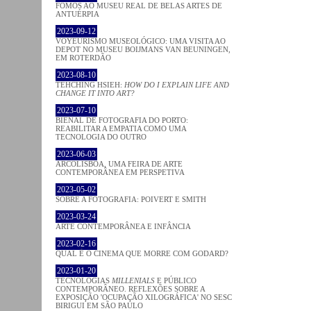
FOMOS AO MUSEU REAL DE BELAS ARTES DE
ANTUÉRPIA
2023-09-12
VOYEURISMO MUSEOLÓGICO: UMA VISITA AO
DEPOT NO MUSEU BOIJMANS VAN BEUNINGEN,
EM ROTERDÃO
2023-08-10
TEHCHING HSIEH:
HOW DO I EXPLAIN LIFE AND
CHANGE IT INTO ART?
2023-07-10
BIENAL DE FOTOGRAFIA DO PORTO:
REABILITAR A EMPATIA COMO UMA
TECNOLOGIA DO OUTRO
2023-06-03
ARCOLISBOA, UMA FEIRA DE ARTE
CONTEMPORÂNEA EM PERSPETIVA
2023-05-02
SOBRE A FOTOGRAFIA: POIVERT E SMITH
2023-03-24
ARTE CONTEMPORÂNEA E INFÂNCIA
2023-02-16
QUAL É O CINEMA QUE MORRE COM GODARD?
2023-01-20
TECNOLOGIAS
MILLENIALS
E PÚBLICO
CONTEMPORÂNEO. REFLEXÕES SOBRE A
EXPOSIÇÃO 'OCUPAÇÃO XILOGRÁFICA' NO SESC
BIRIGUI EM SÃO PAULO