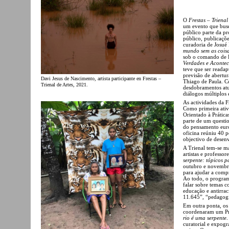
O
Frestas – Trienal
um evento que busca
público parte da pr
público, publicaçõ
curadoria de Josué
mundo sem as coisa
sob o comando de D
Verdades e Acontec
teve que ser reada
previsão de abertu
Davi Jesus de Nascimento, artista participante en Frestas –
Thiago de Paula. C
Trienal de Artes, 2021.
desdobramentos atu
diálogos múltiplos
As actividades da F
Como primeira ativ
Orientado à Prátic
parte de um questio
do pensamento euro
oficina reúniu 40 p
objectivo de desen
A Trienal tem-se m
artistas e professo
serpente: tópicos pa
outubro e novembro
para ajudar a compr
Ao todo, o program
falar sobre temas c
educação e antirrac
11.645”, “pedagogi
Em outra ponta, os
coordenaram um Pro
rio é uma serpente
.
curatorial e expog