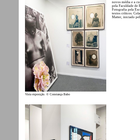
novos média e a cur
pela Faculdade de B
Fotografia pela Esc
textos críticos. Co
Matter, iniciado p
Vista exposição. © Constança Babo