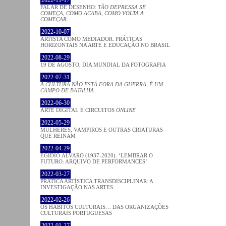
2022-11-17
FALAR DE DESENHO:
TÃO DEPRESSA SE
COMEÇA, COMO ACABA, COMO VOLTA A
COMEÇAR
2022-10-07
ARTISTA COMO MEDIADOR. PRÁTICAS
HORIZONTAIS NA ARTE E EDUCAÇÃO NO BRASIL
2022-08-29
19 DE AGOSTO, DIA MUNDIAL DA FOTOGRAFIA
2022-07-31
A CULTURA NÃO ESTÁ FORA DA GUERRA, É UM
CAMPO DE BATALHA
2022-06-30
ARTE DIGITAL E CIRCUITOS
ONLINE
2022-05-29
MULHERES, VAMPIROS E OUTRAS CRIATURAS
QUE REINAM
2022-04-29
EGÍDIO ÁLVARO (1937-2020). ‘LEMBRAR O
FUTURO: ARQUIVO DE PERFORMANCES’
2022-03-27
PRATICA ARTÍSTICA TRANSDISCIPLINAR: A
INVESTIGAÇÃO NAS ARTES
2022-02-26
OS HÁBITOS CULTURAIS… DAS ORGANIZAÇÕES
CULTURAIS PORTUGUESAS
2022-01-27