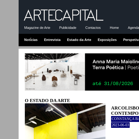
Magazine de Arte
Publicidade
Contactos
Home
Agenda-
Notícias
Entrevista
Estado da Arte
Exposições
Perspetiv
O ESTADO DA ARTE
ARCOLISBO
CONTEMPOR
CONSTANÇA B
2023-06-03