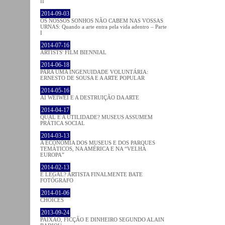
II
2014-09-03
OS NOSSOS SONHOS NÃO CABEM NAS VOSSAS
URNAS: Quando a arte entra pela vida adentro – Parte
I
2014-07-16
ARTISTS' FILM BIENNIAL
2014-06-18
PARA UMA INGENUIDADE VOLUNTÁRIA:
ERNESTO DE SOUSA E A ARTE POPULAR
2014-05-16
AI WEIWEI E A DESTRUIÇÃO DA ARTE
2014-04-17
QUAL É A UTILIDADE? MUSEUS ASSUMEM
PRÁTICA SOCIAL
2014-03-13
A ECONOMIA DOS MUSEUS E DOS PARQUES
TEMÁTICOS, NA AMÉRICA E NA “VELHA
EUROPA”
2014-02-13
É LEGAL? ARTISTA FINALMENTE BATE
FOTÓGRAFO
2014-01-06
CHOICES
2013-09-24
PAIXÃO, FICÇÃO E DINHEIRO SEGUNDO ALAIN