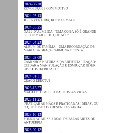
2024-08-20
REVOLUÇÕES COM MOTIVO
2024-07-13
JÚLIA VENTURA, ROSTO E MÃOS
2024-05-25
NAEL D’ALMEIDA: “UMA COISA SÓ É GRANDE
SE FOR MAIOR DO QUE NÓS”
2024-04-23
ÁLBUM DE FAMÍLIA – UMA RECORDAÇÃO DE
MARIA DA GRAÇA CARMONA E COSTA
2024-03-09
CAMINHOS NATURAIS DA ARTIFICIALIZAÇÃO:
CUIDAR A MANIPULAÇÃO E ESMIUÇAR HÍPER
OBJETOS DA BIO ARTE
2024-01-31
CRAGG ERECTUS
2023-12-27
MAC/CCB: O MUSEU DAS NOSSAS VIDAS
2023-11-25
'PRATICAR AS MÃOS É PRATICAR AS IDEIAS', OU
O QUE É ISTO DO DESENHO? (AINDA)
2023-10-13
FOMOS AO MUSEU REAL DE BELAS ARTES DE
ANTUÉRPIA
2023-09-12