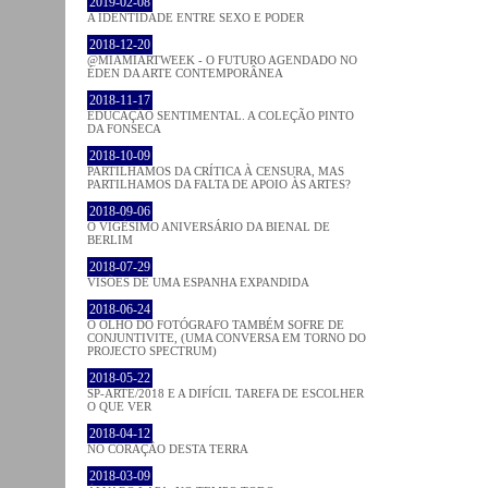
2019-02-08
A IDENTIDADE ENTRE SEXO E PODER
2018-12-20
@MIAMIARTWEEK - O FUTURO AGENDADO NO
ÉDEN DA ARTE CONTEMPORÂNEA
2018-11-17
EDUCAÇÃO SENTIMENTAL. A COLEÇÃO PINTO
DA FONSECA
2018-10-09
PARTILHAMOS DA CRÍTICA À CENSURA, MAS
PARTILHAMOS DA FALTA DE APOIO ÀS ARTES?
2018-09-06
O VIGÉSIMO ANIVERSÁRIO DA BIENAL DE
BERLIM
2018-07-29
VISÕES DE UMA ESPANHA EXPANDIDA
2018-06-24
O OLHO DO FOTÓGRAFO TAMBÉM SOFRE DE
CONJUNTIVITE, (UMA CONVERSA EM TORNO DO
PROJECTO SPECTRUM)
2018-05-22
SP-ARTE/2018 E A DIFÍCIL TAREFA DE ESCOLHER
O QUE VER
2018-04-12
NO CORAÇÂO DESTA TERRA
2018-03-09