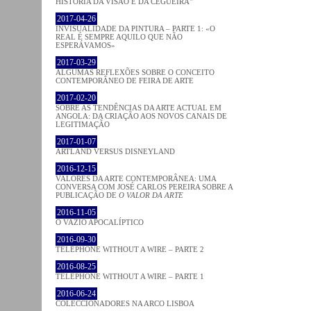
HISTÓRIA DA VISÃO E DA CEGUEIRA"
2017-04-26
INVISUALIDADE DA PINTURA – PARTE 1: «O
REAL É SEMPRE AQUILO QUE NÃO
ESPERÁVAMOS»
2017-03-29
ALGUMAS REFLEXÕES SOBRE O CONCEITO
CONTEMPORÂNEO DE FEIRA DE ARTE
2017-02-20
SOBRE AS TENDÊNCIAS DA ARTE ACTUAL EM
ANGOLA: DA CRIAÇÃO AOS NOVOS CANAIS DE
LEGITIMAÇÃO
2017-01-07
ARTLAND VERSUS DISNEYLAND
2016-12-15
VALORES DA ARTE CONTEMPORÂNEA: UMA
CONVERSA COM JOSÉ CARLOS PEREIRA SOBRE A
PUBLICAÇÃO DE
O VALOR DA ARTE
2016-11-05
O VAZIO APOCALÍPTICO
2016-09-30
TELEPHONE WITHOUT A WIRE – PARTE 2
2016-08-25
TELEPHONE WITHOUT A WIRE – PARTE 1
2016-06-24
COLECCIONADORES NA ARCO LISBOA