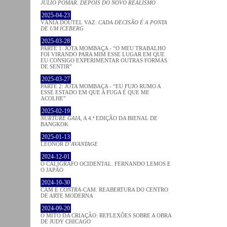
JÚLIO POMAR. DEPOIS DO NOVO REALISMO
2025-04-23
VÂNIA DOUTEL VAZ:
CADA DECISÃO É A PONTA
DE UM ICEBERG
2025-03-28
PARTE 1: JOTA MOMBAÇA - “O MEU TRABALHO
FOI VIRANDO PARA MIM ESSE LUGAR EM QUE
EU CONSIGO EXPERIMENTAR OUTRAS FORMAS
DE SENTIR”
2025-03-27
PARTE 2: JOTA MOMBAÇA - “EU FUJO RUMO A
ESSE ESTADO EM QUE A FUGA É QUE ME
ACOLHE”
2025-02-19
NURTURE GAIA
, A 4.ª EDIÇÃO DA BIENAL DE
BANGKOK
2025-01-13
LEONOR
D’AVANTAGE
2024-12-01
O CALÍGRAFO OCIDENTAL. FERNANDO LEMOS E
O JAPÃO
2024-10-30
CAM E
CONTRA
-CAM. REABERTURA DO CENTRO
DE ARTE MODERNA
2024-09-20
O MITO DA CRIAÇÃO: REFLEXÕES SOBRE A OBRA
DE JUDY CHICAGO