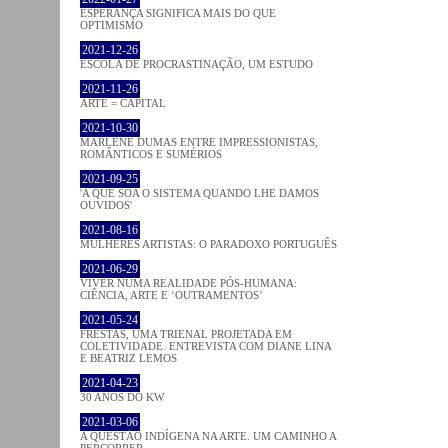
ESPERANÇA SIGNIFICA MAIS DO QUE
OPTIMISMO
2021-12-26
ESCOLA DE PROCRASTINAÇÃO, UM ESTUDO
2021-11-26
ARTE = CAPITAL
2021-10-30
MARLENE DUMAS ENTRE IMPRESSIONISTAS,
ROMÂNTICOS E SUMÉRIOS
2021-09-25
'A QUE SOA O SISTEMA QUANDO LHE DAMOS
OUVIDOS'
2021-08-16
MULHERES ARTISTAS: O PARADOXO PORTUGUÊS
2021-06-29
VIVER NUMA REALIDADE PÓS-HUMANA:
CIÊNCIA, ARTE E ‘OUTRAMENTOS’
2021-05-24
FRESTAS, UMA TRIENAL PROJETADA EM
COLETIVIDADE. ENTREVISTA COM DIANE LINA
E BEATRIZ LEMOS
2021-04-23
30 ANOS DO KW
2021-03-06
A QUESTÃO INDÍGENA NA ARTE. UM CAMINHO A