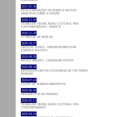
PERCORRER
2021-01-30
DUAS EXPOSIÇÕES NO PORTO E MUITOS
ARQUIVOS SOBRE A CIDADE
2020-12-29
TEORIA DE UM BIG BANG CULTURAL PÓS-
CONTEMPORÂNEO - PARTE II
2020-11-29
11ª BIENAL DE BERLIM
2020-10-27
CRITICAL ZONES - OBSERVATORIES FOR
EARTHLY POLITICS
2020-09-29
NICOLE BRENEZ - CINEMA REVISITED
2020-08-26
MENSAGENS REVOLUCIONÁRIAS DE UM TEMPO
PERDIDO
2020-07-16
LIÇÕES DE MARINA ABRAMOVIC
2020-06-10
FRAGMENTOS DO PARAÍSO
2020-05-11
TEORIA DE UM BIG BANG CULTURAL
PÓS-
CONTEMPORÂNEO
2020-04-24