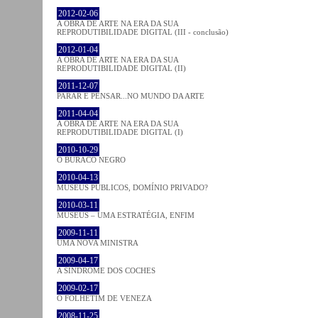
2012-02-06
A OBRA DE ARTE NA ERA DA SUA
REPRODUTIBILIDADE DIGITAL (III - conclusão)
2012-01-04
A OBRA DE ARTE NA ERA DA SUA
REPRODUTIBILIDADE DIGITAL (II)
2011-12-07
PARAR E PENSAR...NO MUNDO DA ARTE
2011-04-04
A OBRA DE ARTE NA ERA DA SUA
REPRODUTIBILIDADE DIGITAL (I)
2010-10-29
O BURACO NEGRO
2010-04-13
MUSEUS PÚBLICOS, DOMÍNIO PRIVADO?
2010-03-11
MUSEUS – UMA ESTRATÉGIA, ENFIM
2009-11-11
UMA NOVA MINISTRA
2009-04-17
A SÍNDROME DOS COCHES
2009-02-17
O FOLHETIM DE VENEZA
2008-11-25