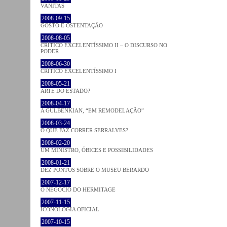
VANITAS
2008-09-15
GOSTO E OSTENTAÇÃO
2008-08-05
CRÍTICO EXCELENTÍSSIMO II – O DISCURSO NO
PODER
2008-06-30
CRÍTICO EXCELENTÍSSIMO I
2008-05-21
ARTE DO ESTADO?
2008-04-17
A GULBENKIAN, “EM REMODELAÇÃO”
2008-03-24
O QUE FAZ CORRER SERRALVES?
2008-02-20
UM MINISTRO, ÓBICES E POSSIBILIDADES
2008-01-21
DEZ PONTOS SOBRE O MUSEU BERARDO
2007-12-17
O NEGÓCIO DO HERMITAGE
2007-11-15
ICONOLOGIA OFICIAL
2007-10-15