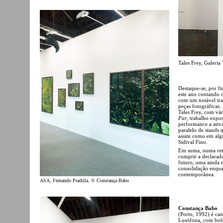
Tales Frey, Galeri
Destaque-se, por fi
este ano contando c
com um notável tra
peças fotográficas.
Tales Frey, com vár
Par
, trabalho expo
performance a ativa
paralelo de stands 
assim como em algu
Sidival Fino.
Em suma, numa ret
cumprir a declarada
futuro, uma ainda m
consolidação enquan
contemporânea.
ASA, Fernando Pradilla. © Constança Babo
Constança Babo
(Porto, 1992) é ca
Lusófona, com bols