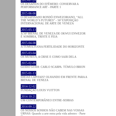
2015-07-29
OS DESAFIOS DO EFÉMERO: CONSERVAR A
PERFORMANCE ART - PARTE 1
2015-06-06
O DESAFINADO RONDÒ ENWEZORIANO. “ALL
THE WORLD´S FUTURES” - 56ª EXPOSIÇÃO
INTERNACIONAL DE ARTE DE VENEZA
2015-05-13
A 56ª BIENAL DE VENEZA DE OKWUI ENWEZOR
É SOMBRIA, TRISTE E FEIA
2015-04-08
A TUMULTUOSA FERTILIDADE DO HORIZONTE
2015-03-04
OS MUSEUS, A CRISE E COMO SAIR DELA
2015-02-09
GUIDO GUIDI: CARLO SCARPA. TÚMULO BRION
2015-01-13
IDEIAS CAPITAIS? OLHANDO EM FRENTE PARA A
BIENAL DE VENEZA
2014-12-02
FUNDAÇÃO LOUIS VUITTON
2014-10-21
UM CONTEMPORÂNEO ENTRE-SERRAS
2014-09-22
OS NOSSOS SONHOS NÃO CABEM NAS VOSSAS
URNAS: Quando a arte entra pela vida adentro - Parte