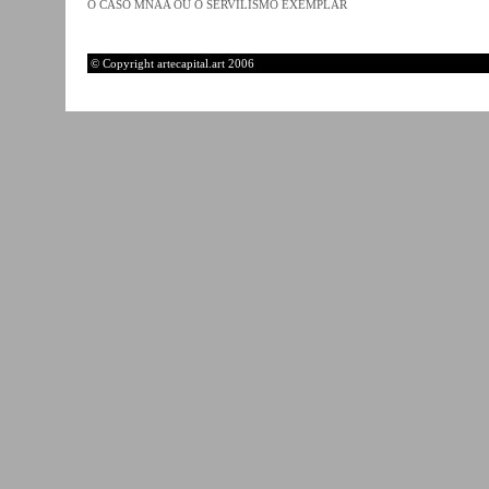
O CASO MNAA OU O SERVILISMO EXEMPLAR
© Copyright artecapital.art 2006