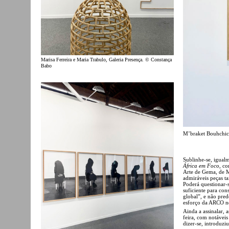
Marisa Ferreira e Maria Trabulo, Galeria Presença. © Constança
Babo
M’braket Bouhchich
Sublinhe-se, igualm
África em Foco
, co
Arte de Gema, de M
admiráveis peças t
Poderá questionar-s
suficiente para con
global”, e não pre
esforço da ARCO nes
Ainda a assinalar, 
feira, com notávei
dizer-se, introduzi