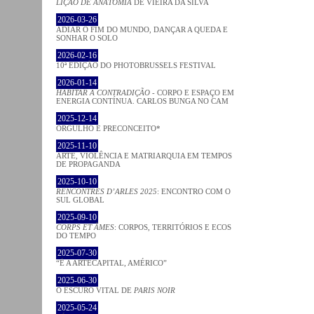
LIÇÃO DE ANATOMIA
DE VIEIRA DA SILVA
2026-03-26
ADIAR O FIM DO MUNDO, DANÇAR A QUEDA E
SONHAR O SOLO
2026-02-16
10ª EDIÇÃO DO PHOTOBRUSSELS FESTIVAL
2026-01-14
HABITAR A CONTRADIÇÃO
- CORPO E ESPAÇO EM
ENERGIA CONTÍNUA. CARLOS BUNGA NO CAM
2025-12-14
ORGULHO E PRECONCEITO*
2025-11-10
ARTE, VIOLÊNCIA E MATRIARQUIA EM TEMPOS
DE PROPAGANDA
2025-10-10
RENCONTRES D’ARLES 2025
: ENCONTRO COM O
SUL GLOBAL
2025-09-10
CORPS ET ÂMES
: CORPOS, TERRITÓRIOS E ECOS
DO TEMPO
2025-07-30
“É A ARTECAPITAL, AMÉRICO”
2025-06-30
O ESCURO VITAL DE
PARIS NOIR
2025-05-24