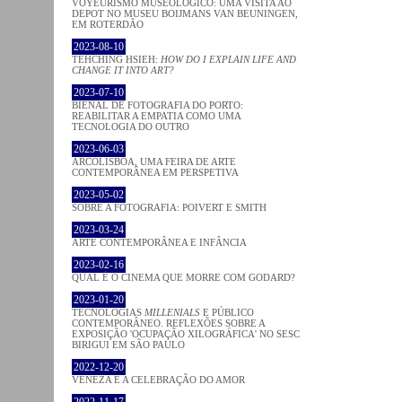
VOYEURISMO MUSEOLÓGICO: UMA VISITA AO
DEPOT NO MUSEU BOIJMANS VAN BEUNINGEN,
EM ROTERDÃO
2023-08-10
TEHCHING HSIEH:
HOW DO I EXPLAIN LIFE AND
CHANGE IT INTO ART?
2023-07-10
BIENAL DE FOTOGRAFIA DO PORTO:
REABILITAR A EMPATIA COMO UMA
TECNOLOGIA DO OUTRO
2023-06-03
ARCOLISBOA, UMA FEIRA DE ARTE
CONTEMPORÂNEA EM PERSPETIVA
2023-05-02
SOBRE A FOTOGRAFIA: POIVERT E SMITH
2023-03-24
ARTE CONTEMPORÂNEA E INFÂNCIA
2023-02-16
QUAL É O CINEMA QUE MORRE COM GODARD?
2023-01-20
TECNOLOGIAS
MILLENIALS
E PÚBLICO
CONTEMPORÂNEO. REFLEXÕES SOBRE A
EXPOSIÇÃO 'OCUPAÇÃO XILOGRÁFICA' NO SESC
BIRIGUI EM SÃO PAULO
2022-12-20
VENEZA E A CELEBRAÇÃO DO AMOR