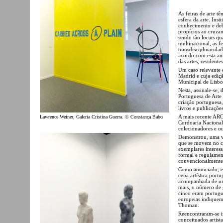
As feiras de arte t
esfera da arte. Ins
conhecimento e deb
propícios ao cruzame
sendo tão locais qu
multinacional, as f
transdisciplinarida
acordo com esta am
das artes, residente
Um caso relevante 
Madrid e cuja ediç
Municipal de Lisboa
Nesta, assinale-se,
Portuguesa de Arte
criação portuguesa, 
livros e publicações
A mais recente ARC
Lawrence Weiner, Galeria Cristina Guerra. © Constança Babo
Cordoaria Nacional,
colecionadores e out
Demonstrou, uma vez
que se movem no c
exemplares interess
formal e regulament
convencionalmente 
Como anunciado, es
cena artística port
acompanhada de uma
mais, o número de ga
cinco eram portugue
europeias indiquem-
Thoman.
Reencontraram-se i
conceituados artist