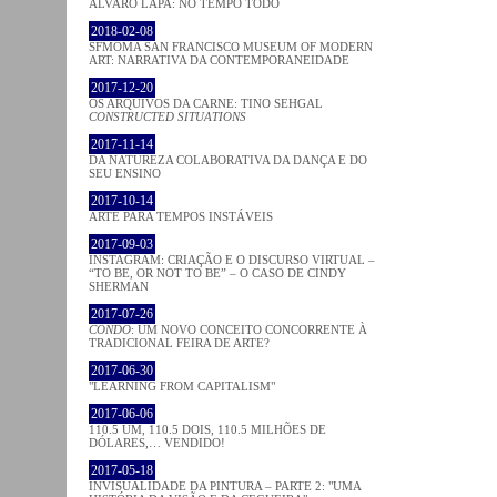
ÁLVARO LAPA: NO TEMPO TODO
2018-02-08
SFMOMA SAN FRANCISCO MUSEUM OF MODERN
ART: NARRATIVA DA CONTEMPORANEIDADE
2017-12-20
OS ARQUIVOS DA CARNE: TINO SEHGAL
CONSTRUCTED SITUATIONS
2017-11-14
DA NATUREZA COLABORATIVA DA DANÇA E DO
SEU ENSINO
2017-10-14
ARTE PARA TEMPOS INSTÁVEIS
2017-09-03
INSTAGRAM: CRIAÇÃO E O DISCURSO VIRTUAL –
“TO BE, OR NOT TO BE” – O CASO DE CINDY
SHERMAN
2017-07-26
CONDO
: UM NOVO CONCEITO CONCORRENTE À
TRADICIONAL FEIRA DE ARTE?
2017-06-30
"LEARNING FROM CAPITALISM"
2017-06-06
110.5 UM, 110.5 DOIS, 110.5 MILHÕES DE
DÓLARES,… VENDIDO!
2017-05-18
INVISUALIDADE DA PINTURA – PARTE 2: "UMA