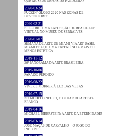
QUE MUSEUS DEPOIS DA PANDEMIA?
2020-03-24
FUCKIN’ GLOBO 2020 NAS ZONAS DE
DESCONFORTO
2020-02-21
ELECTRIC: UMA EXPOSIÇÃO DE REALIDADE
VIRTUAL NO MUSEU DE SERRALVES
2020-01-07
SEMANA DE ARTE DE MIAMI VIA ART BASEL
MIAMI BEACH: UMA EXPERIÊNCIA MAIS OU
MENOS ESTÉTICA
2019-11-12
36º PANORAMA DA ARTE BRASILEIRA
2019-10-06
PARAÍSO PERDIDO
2019-08-22
VIVER E MORRER À LUZ DAS VELAS
2019-07-15
NO MODELO NEGRO, O OLHAR DO ARTISTA
BRANCO
2019-04-16
MICHAEL BIBERSTEIN: A ARTE E A ETERNIDADE!
2019-03-14
JOSÉ MAÇÃS DE CARVALHO – O JOGO DO
INDIZÍVEL