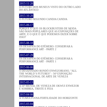
2015-11-28
O FUTURO DOS MUSEUS VISTO DO OUTRO LADO
DO ATLÂNTICO
2015-10-28
O FUTURO SEGUNDO CANDJA CANDJA
2015-09-17
PORQUE É QUE OS BLOCKBUSTERS DE MODA
SÃO MAIS POPULARES QUE AS EXPOSIÇÕES DE
ARTE, E O QUE É QUE PODEMOS DIZER SOBRE
ISSO?
2015-08-18
OS DESAFIOS DO EFÉMERO: CONSERVAR A
PERFORMANCE ART - PARTE 2
2015-07-29
OS DESAFIOS DO EFÉMERO: CONSERVAR A
PERFORMANCE ART - PARTE 1
2015-06-06
O DESAFINADO RONDÒ ENWEZORIANO. “ALL
THE WORLD´S FUTURES” - 56ª EXPOSIÇÃO
INTERNACIONAL DE ARTE DE VENEZA
2015-05-13
A 56ª BIENAL DE VENEZA DE OKWUI ENWEZOR
É SOMBRIA, TRISTE E FEIA
2015-04-08
A TUMULTUOSA FERTILIDADE DO HORIZONTE
2015-03-04