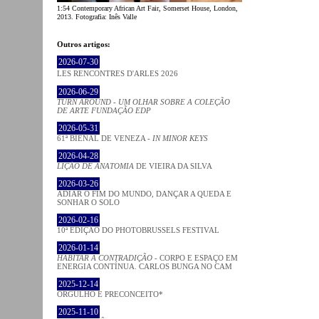
1:54 Contemporary African Art Fair, Somerset House, London,
2013. Fotografia: Inês Valle
Outros artigos:
2026-07-30
LES RENCONTRES D'ARLES 2026
2026-06-29
TURN AROUND - UM OLHAR SOBRE A COLEÇÃO
DE ARTE FUNDAÇÃO EDP
2026-05-31
61ª BIENAL DE VENEZA -
IN MINOR KEYS
2026-04-28
LIÇÃO DE ANATOMIA
DE VIEIRA DA SILVA
2026-03-26
ADIAR O FIM DO MUNDO, DANÇAR A QUEDA E
SONHAR O SOLO
2026-02-16
10ª EDIÇÃO DO PHOTOBRUSSELS FESTIVAL
2026-01-14
HABITAR A CONTRADIÇÃO
- CORPO E ESPAÇO EM
ENERGIA CONTÍNUA. CARLOS BUNGA NO CAM
2025-12-14
ORGULHO E PRECONCEITO*
2025-11-10