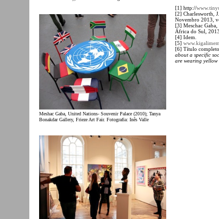
[1] http://
www.tiny
[2] Charlesworth, J
Novembro 2013, v
[3] Meschac Gaba,
África do Sul, 201
[4] Idem.
[5]
www.kigalimemor
[6] Título complet
about a specific soc
are wearing yellow
Meshac Gaba, United Nations- Souvenir Palace (2010); Tanya
Bonakdar Gallery, Frieze Art Fair. Fotografia: Inês Valle