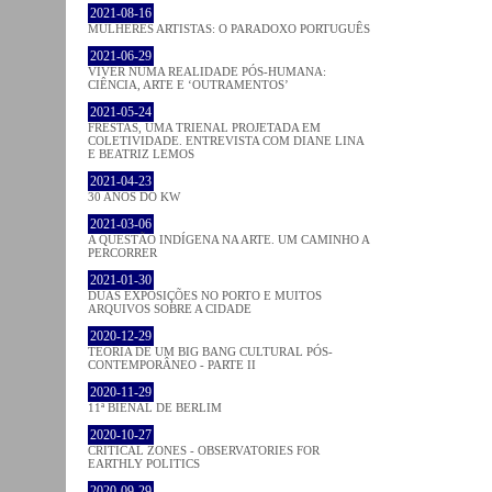
2021-08-16
MULHERES ARTISTAS: O PARADOXO PORTUGUÊS
2021-06-29
VIVER NUMA REALIDADE PÓS-HUMANA:
CIÊNCIA, ARTE E ‘OUTRAMENTOS’
2021-05-24
FRESTAS, UMA TRIENAL PROJETADA EM
COLETIVIDADE. ENTREVISTA COM DIANE LINA
E BEATRIZ LEMOS
2021-04-23
30 ANOS DO KW
2021-03-06
A QUESTÃO INDÍGENA NA ARTE. UM CAMINHO A
PERCORRER
2021-01-30
DUAS EXPOSIÇÕES NO PORTO E MUITOS
ARQUIVOS SOBRE A CIDADE
2020-12-29
TEORIA DE UM BIG BANG CULTURAL PÓS-
CONTEMPORÂNEO - PARTE II
2020-11-29
11ª BIENAL DE BERLIM
2020-10-27
CRITICAL ZONES - OBSERVATORIES FOR
EARTHLY POLITICS
2020-09-29