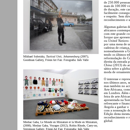
de 250.000 pessoas
mais de 100.000 vis
de duração, este ca
facilmente consegu
e respeito. Sem dú
reconhecimento e 
Algumas galerias de
africanos contempo
com este grande co
Iorque que aprese
ou
United Nations-
por uma mesa de um
cadeiras de crianç
nomeadamente a Grã
tendo os últimos t
Mikhael Subotzky,
Tactical Unit, Johannesburg
(2007);
reformulação do C
Goodman Gallery, Frieze Art Fair. Fotografia: Inês Valle
direita da entrada 
China
(2013) do ar
sátira sobre a glo
moda de ornament
O interesse e repr
nos últimos anos, s
mas também no acré
Arte Africana, com
em Londres. Além d
feira de arte Afric
apresentada na Som
refrescante e fina
Angola a ganhar o 
com a nomeação de 
Edição desta mesma
reconhecimento e re
global.
Meshac Gaba, Le Monde en Miniature et la Mode en Miniature,
(2008); Meshac Gaba, Voyages (2012); Robin Rhode, Carry-on;
Stevenson Gallery, Frieze Art Fair. Fotografia: Inês Valle