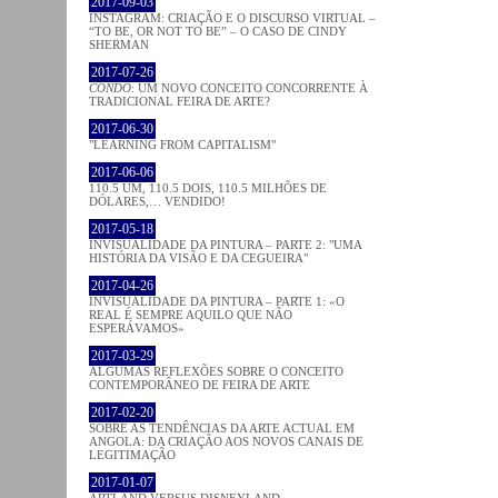
2017-09-03
INSTAGRAM: CRIAÇÃO E O DISCURSO VIRTUAL –
“TO BE, OR NOT TO BE” – O CASO DE CINDY
SHERMAN
2017-07-26
CONDO
: UM NOVO CONCEITO CONCORRENTE À
TRADICIONAL FEIRA DE ARTE?
2017-06-30
"LEARNING FROM CAPITALISM"
2017-06-06
110.5 UM, 110.5 DOIS, 110.5 MILHÕES DE
DÓLARES,… VENDIDO!
2017-05-18
INVISUALIDADE DA PINTURA – PARTE 2: "UMA
HISTÓRIA DA VISÃO E DA CEGUEIRA"
2017-04-26
INVISUALIDADE DA PINTURA – PARTE 1: «O
REAL É SEMPRE AQUILO QUE NÃO
ESPERÁVAMOS»
2017-03-29
ALGUMAS REFLEXÕES SOBRE O CONCEITO
CONTEMPORÂNEO DE FEIRA DE ARTE
2017-02-20
SOBRE AS TENDÊNCIAS DA ARTE ACTUAL EM
ANGOLA: DA CRIAÇÃO AOS NOVOS CANAIS DE
LEGITIMAÇÃO
2017-01-07
ARTLAND VERSUS DISNEYLAND