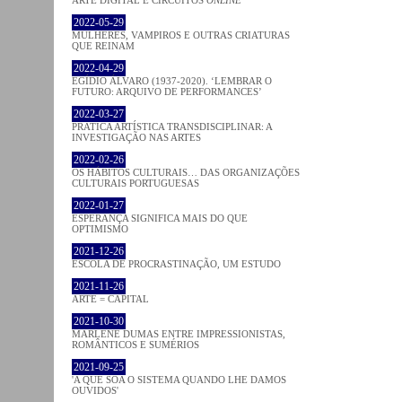
2022-05-29
MULHERES, VAMPIROS E OUTRAS CRIATURAS
QUE REINAM
2022-04-29
EGÍDIO ÁLVARO (1937-2020). ‘LEMBRAR O
FUTURO: ARQUIVO DE PERFORMANCES’
2022-03-27
PRATICA ARTÍSTICA TRANSDISCIPLINAR: A
INVESTIGAÇÃO NAS ARTES
2022-02-26
OS HÁBITOS CULTURAIS… DAS ORGANIZAÇÕES
CULTURAIS PORTUGUESAS
2022-01-27
ESPERANÇA SIGNIFICA MAIS DO QUE
OPTIMISMO
2021-12-26
ESCOLA DE PROCRASTINAÇÃO, UM ESTUDO
2021-11-26
ARTE = CAPITAL
2021-10-30
MARLENE DUMAS ENTRE IMPRESSIONISTAS,
ROMÂNTICOS E SUMÉRIOS
2021-09-25
'A QUE SOA O SISTEMA QUANDO LHE DAMOS
OUVIDOS'