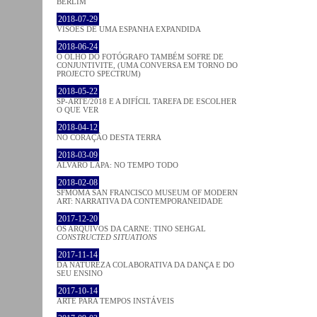
BERLIM
2018-07-29
VISÕES DE UMA ESPANHA EXPANDIDA
2018-06-24
O OLHO DO FOTÓGRAFO TAMBÉM SOFRE DE
CONJUNTIVITE, (UMA CONVERSA EM TORNO DO
PROJECTO SPECTRUM)
2018-05-22
SP-ARTE/2018 E A DIFÍCIL TAREFA DE ESCOLHER
O QUE VER
2018-04-12
NO CORAÇÂO DESTA TERRA
2018-03-09
ÁLVARO LAPA: NO TEMPO TODO
2018-02-08
SFMOMA SAN FRANCISCO MUSEUM OF MODERN
ART: NARRATIVA DA CONTEMPORANEIDADE
2017-12-20
OS ARQUIVOS DA CARNE: TINO SEHGAL
CONSTRUCTED SITUATIONS
2017-11-14
DA NATUREZA COLABORATIVA DA DANÇA E DO
SEU ENSINO
2017-10-14
ARTE PARA TEMPOS INSTÁVEIS