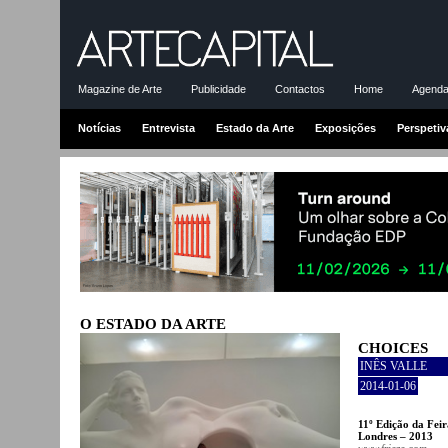
Magazine de Arte
Publicidade
Contactos
Home
Agenda-
Notícias
Entrevista
Estado da Arte
Exposições
Perspetiv
O ESTADO DA ARTE
CHOICES
INÊS VALLE
2014-01-06
11º Edição da Feir
Londres – 2013
www.frieze.com