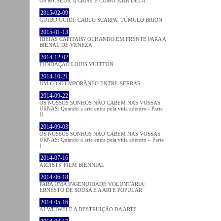
OS MUSEUS, A CRISE E COMO SAIR DELA
2015-02-09
GUIDO GUIDI: CARLO SCARPA. TÚMULO BRION
2015-01-13
IDEIAS CAPITAIS? OLHANDO EM FRENTE PARA A
BIENAL DE VENEZA
2014-12-02
FUNDAÇÃO LOUIS VUITTON
2014-10-21
UM CONTEMPORÂNEO ENTRE-SERRAS
2014-09-22
OS NOSSOS SONHOS NÃO CABEM NAS VOSSAS
URNAS: Quando a arte entra pela vida adentro - Parte
II
2014-09-03
OS NOSSOS SONHOS NÃO CABEM NAS VOSSAS
URNAS: Quando a arte entra pela vida adentro – Parte
I
2014-07-16
ARTISTS' FILM BIENNIAL
2014-06-18
PARA UMA INGENUIDADE VOLUNTÁRIA:
ERNESTO DE SOUSA E A ARTE POPULAR
2014-05-16
AI WEIWEI E A DESTRUIÇÃO DA ARTE