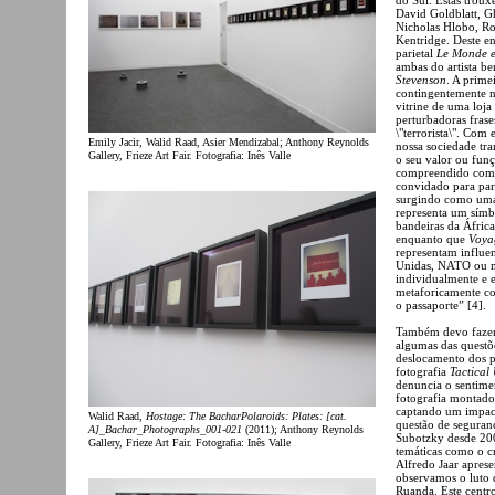
David Goldblatt, G
Nicholas Hlobo, Ro
Kentridge. Deste e
parietal
Le Monde e
ambas do artista b
Stevenson
. A prime
contingentemente n
vitrine de uma loj
perturbadoras frase
\"terrorista\". Com
Emily Jacir, Walid Raad, Asier Mendizabal; Anthony Reynolds
nossa sociedade tr
Gallery, Frieze Art Fair. Fotografia: Inês Valle
o seu valor ou fun
compreendido como
convidado para par
surgindo como uma
representa um símb
bandeiras da Áfric
enquanto que
Voya
representam influe
Unidas, NATO ou m
individualmente e e
metaforicamente co
o passaporte” [4].
Também devo fazer
algumas das questõe
deslocamento dos 
fotografia
Tactical 
denuncia o sentime
fotografia montado
captando um impact
Walid Raad,
Hostage: The BacharPolaroids: Plates: [cat.
questão de seguranç
A]_Bachar_Photographs_001-021
(2011); Anthony Reynolds
Subotzky desde 20
Gallery, Frieze Art Fair. Fotografia: Inês Valle
temáticas como o c
Alfredo Jaar aprese
observamos o luto d
Ruanda. Este centr