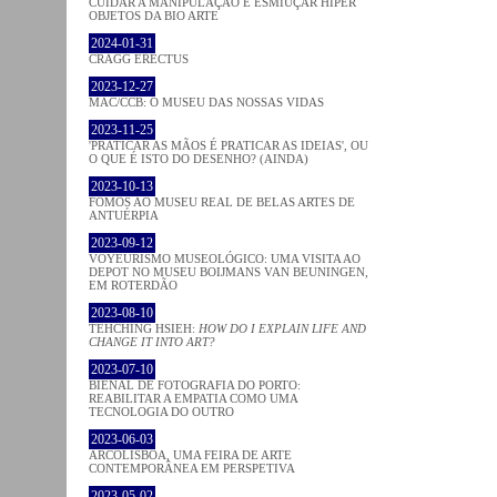
CUIDAR A MANIPULAÇÃO E ESMIUÇAR HÍPER
OBJETOS DA BIO ARTE
2024-01-31
CRAGG ERECTUS
2023-12-27
MAC/CCB: O MUSEU DAS NOSSAS VIDAS
2023-11-25
'PRATICAR AS MÃOS É PRATICAR AS IDEIAS', OU
O QUE É ISTO DO DESENHO? (AINDA)
2023-10-13
FOMOS AO MUSEU REAL DE BELAS ARTES DE
ANTUÉRPIA
2023-09-12
VOYEURISMO MUSEOLÓGICO: UMA VISITA AO
DEPOT NO MUSEU BOIJMANS VAN BEUNINGEN,
EM ROTERDÃO
2023-08-10
TEHCHING HSIEH:
HOW DO I EXPLAIN LIFE AND
CHANGE IT INTO ART?
2023-07-10
BIENAL DE FOTOGRAFIA DO PORTO:
REABILITAR A EMPATIA COMO UMA
TECNOLOGIA DO OUTRO
2023-06-03
ARCOLISBOA, UMA FEIRA DE ARTE
CONTEMPORÂNEA EM PERSPETIVA
2023-05-02