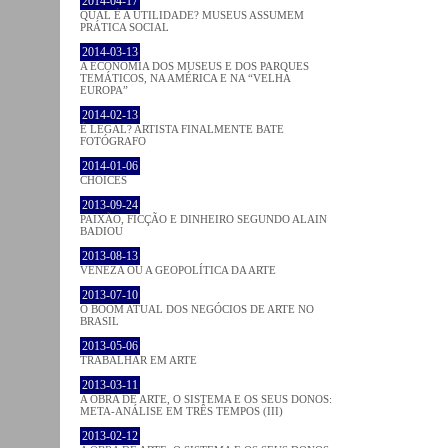
2014-04-17
QUAL É A UTILIDADE? MUSEUS ASSUMEM
PRÁTICA SOCIAL
2014-03-13
A ECONOMIA DOS MUSEUS E DOS PARQUES
TEMÁTICOS, NA AMÉRICA E NA “VELHA
EUROPA”
2014-02-13
É LEGAL? ARTISTA FINALMENTE BATE
FOTÓGRAFO
2014-01-06
CHOICES
2013-09-24
PAIXÃO, FICÇÃO E DINHEIRO SEGUNDO ALAIN
BADIOU
2013-08-13
VENEZA OU A GEOPOLÍTICA DA ARTE
2013-07-10
O BOOM ATUAL DOS NEGÓCIOS DE ARTE NO
BRASIL
2013-05-06
TRABALHAR EM ARTE
2013-03-11
A OBRA DE ARTE, O SISTEMA E OS SEUS DONOS:
META-ANÁLISE EM TRÊS TEMPOS (III)
2013-02-12