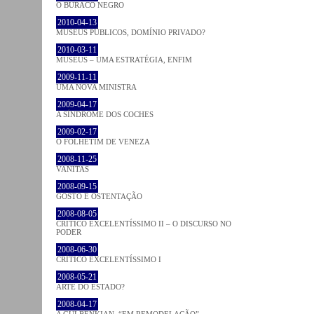
O BURACO NEGRO
2010-04-13
MUSEUS PÚBLICOS, DOMÍNIO PRIVADO?
2010-03-11
MUSEUS – UMA ESTRATÉGIA, ENFIM
2009-11-11
UMA NOVA MINISTRA
2009-04-17
A SÍNDROME DOS COCHES
2009-02-17
O FOLHETIM DE VENEZA
2008-11-25
VANITAS
2008-09-15
GOSTO E OSTENTAÇÃO
2008-08-05
CRÍTICO EXCELENTÍSSIMO II – O DISCURSO NO
PODER
2008-06-30
CRÍTICO EXCELENTÍSSIMO I
2008-05-21
ARTE DO ESTADO?
2008-04-17
A GULBENKIAN, “EM REMODELAÇÃO”