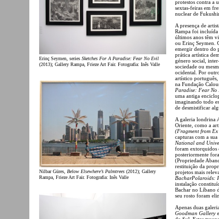
protestos contra a 
sextas-feiras em fr
nuclear de Fukush
A presença de artis
Rampa foi incluída 
últimos anos têm v
ou Erinç Seymen. Gü
emergir dentro do 
prática artística d
Erinç Seymen, series
Sketches For A Paradise: Fear No Evil
género social, inte
(2013); Gallery Rampa, Frieze Art Fair. Fotografia: Inês Valle
sociedade ou mesm
ocidental. Por out
artístico português
na Fundação Calou
Paradise: Fear No 
uma antiga enciclop
imaginando todo es
de desmistificar alg
A galeria londrina
Oriente, como a art
(Fragment from Ex 
capturas com a sua 
National and Unive
foram extorquidos d
posteriormente fora
(Propriedade Aband
restituição da prop
Nilbar Güres,
Below Elsewhere’s Palmtrees
(2012); Gallery
projetos mais relev
Rampa, Frieze Art Fair. Fotografia: Inês Valle
BacharPolaroids: 
instalação constitu
Bachar no Líbano d
seu rosto foram eli
Apenas duas galeria
Goodman Gallery
e
do Sul. Estas troux