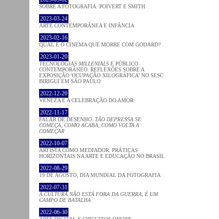
SOBRE A FOTOGRAFIA: POIVERT E SMITH
2023-03-24
ARTE CONTEMPORÂNEA E INFÂNCIA
2023-02-16
QUAL É O CINEMA QUE MORRE COM GODARD?
2023-01-20
TECNOLOGIAS
MILLENIALS
E PÚBLICO
CONTEMPORÂNEO. REFLEXÕES SOBRE A
EXPOSIÇÃO 'OCUPAÇÃO XILOGRÁFICA' NO SESC
BIRIGUI EM SÃO PAULO
2022-12-20
VENEZA E A CELEBRAÇÃO DO AMOR
2022-11-17
FALAR DE DESENHO:
TÃO DEPRESSA SE
COMEÇA, COMO ACABA, COMO VOLTA A
COMEÇAR
2022-10-07
ARTISTA COMO MEDIADOR. PRÁTICAS
HORIZONTAIS NA ARTE E EDUCAÇÃO NO BRASIL
2022-08-29
19 DE AGOSTO, DIA MUNDIAL DA FOTOGRAFIA
2022-07-31
A CULTURA NÃO ESTÁ FORA DA GUERRA, É UM
CAMPO DE BATALHA
2022-06-30
ARTE DIGITAL E CIRCUITOS
ONLINE