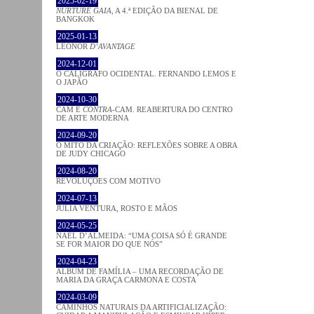
2025-02-19
NURTURE GAIA
, A 4.ª EDIÇÃO DA BIENAL DE
BANGKOK
2025-01-13
LEONOR
D’AVANTAGE
2024-12-01
O CALÍGRAFO OCIDENTAL. FERNANDO LEMOS E
O JAPÃO
2024-10-30
CAM E
CONTRA
-CAM. REABERTURA DO CENTRO
DE ARTE MODERNA
2024-09-20
O MITO DA CRIAÇÃO: REFLEXÕES SOBRE A OBRA
DE JUDY CHICAGO
2024-08-20
REVOLUÇÕES COM MOTIVO
2024-07-13
JÚLIA VENTURA, ROSTO E MÃOS
2024-05-25
NAEL D’ALMEIDA: “UMA COISA SÓ É GRANDE
SE FOR MAIOR DO QUE NÓS”
2024-04-23
ÁLBUM DE FAMÍLIA – UMA RECORDAÇÃO DE
MARIA DA GRAÇA CARMONA E COSTA
2024-03-09
CAMINHOS NATURAIS DA ARTIFICIALIZAÇÃO: