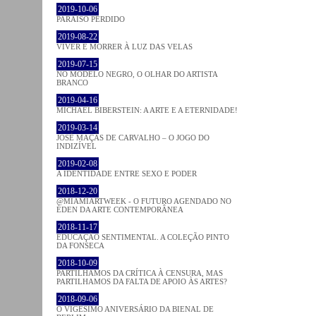
2019-10-06
PARAÍSO PERDIDO
2019-08-22
VIVER E MORRER À LUZ DAS VELAS
2019-07-15
NO MODELO NEGRO, O OLHAR DO ARTISTA
BRANCO
2019-04-16
MICHAEL BIBERSTEIN: A ARTE E A ETERNIDADE!
2019-03-14
JOSÉ MAÇÃS DE CARVALHO – O JOGO DO
INDIZÍVEL
2019-02-08
A IDENTIDADE ENTRE SEXO E PODER
2018-12-20
@MIAMIARTWEEK - O FUTURO AGENDADO NO
ÉDEN DA ARTE CONTEMPORÂNEA
2018-11-17
EDUCAÇÃO SENTIMENTAL. A COLEÇÃO PINTO
DA FONSECA
2018-10-09
PARTILHAMOS DA CRÍTICA À CENSURA, MAS
PARTILHAMOS DA FALTA DE APOIO ÀS ARTES?
2018-09-06
O VIGÉSIMO ANIVERSÁRIO DA BIENAL DE