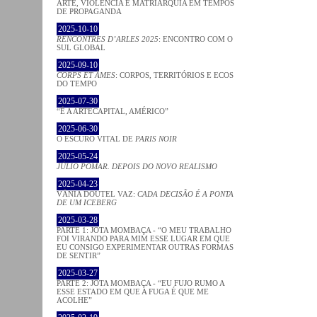
ARTE, VIOLÊNCIA E MATRIARQUIA EM TEMPOS
DE PROPAGANDA
2025-10-10
RENCONTRES D’ARLES 2025
: ENCONTRO COM O
SUL GLOBAL
2025-09-10
CORPS ET ÂMES
: CORPOS, TERRITÓRIOS E ECOS
DO TEMPO
2025-07-30
“É A ARTECAPITAL, AMÉRICO”
2025-06-30
O ESCURO VITAL DE
PARIS NOIR
2025-05-24
JÚLIO POMAR. DEPOIS DO NOVO REALISMO
2025-04-23
VÂNIA DOUTEL VAZ:
CADA DECISÃO É A PONTA
DE UM ICEBERG
2025-03-28
PARTE 1: JOTA MOMBAÇA - “O MEU TRABALHO
FOI VIRANDO PARA MIM ESSE LUGAR EM QUE
EU CONSIGO EXPERIMENTAR OUTRAS FORMAS
DE SENTIR”
2025-03-27
PARTE 2: JOTA MOMBAÇA - “EU FUJO RUMO A
ESSE ESTADO EM QUE A FUGA É QUE ME
ACOLHE”