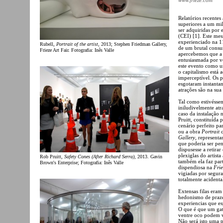
Relatórios recentes
superiores a um mil
ser adquiridas por
(CEI) [1]. Este me
experienciado na 1
Rubell,
Portrait of the artist
, 2013; Stephen Friedman Gallery,
de um brutal consu
Frieze Art Fair. Fotografia: Inês Valle
apercebemos que a 
entusiasmada por 
este evento como um
o capitalismo está 
imperceptível. Os p
esgotaram instantan
atrações são na sua
Tal como estivésse
iniludivelmente atr
caso da instalação 
Pruitt, constituída 
cenário perfeito pa
ou a obra
Portrait 
Gallery
, represent
que poderia ser pen
dispusesse a retira
plexiglas do artis
Rob Pruitt,
Safety Cones (After Richard Serra)
, 2013. Gavin
também ela faz part
Brown's Enterprise; Fotografia: Inês Valle
dispendiosa na
Frie
vigiadas por segura
totalmente acident
Extensas filas era
hedonismo de praze
experiencias que e
O que é que um ga
ventre oco podem v
Não será isto uma p