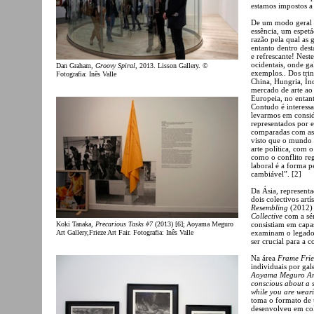
estamos impostos a
De um modo geral p
essência, um espetá
razão pela qual as 
entanto dentro des
e refrescante! Nest
ocidentais, onde ga
Dan Graham,
Groovy Spiral
, 2013. Lisson Gallery. ©
exemplos.. Dos trin
Fotografia: Inês Valle
China, Hungria, Ín
mercado de arte ao 
Europeia, no entan
Contudo é interess
levarmos em conside
representados por 
comparadas com as 
visto que o mundo d
arte política, com 
como o conflito re
laboral é a forma p
cambiável”. [2]
Da Ásia, represent
dois colectivos artí
Resembling
(2012) 
Collective
com a sé
Koki Tanaka,
Precarious Tasks #7
(2013) [6]; Aoyama Meguro
consistiam em capa
Art Gallery,Frieze Art Fair. Fotografia: Inês Valle
examinam o legado 
ser crucial para a
Na área
Frame Frie
individuais por gal
Aoyama Meguro Art
conscious about a sp
while you are wear
toma o formato de 
desenvolveu em co