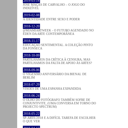
2019-03-14
JOSÉ MAÇÃS DE CARVALHO – O JOGO DO
INDIZÍVEL
2019-02-08
A IDENTIDADE ENTRE SEXO E PODER
2018-12-20
@MIAMIARTWEEK - O FUTURO AGENDADO NO
ÉDEN DA ARTE CONTEMPORÂNEA
2018-11-17
EDUCAÇÃO SENTIMENTAL. A COLEÇÃO PINTO
DA FONSECA
2018-10-09
PARTILHAMOS DA CRÍTICA À CENSURA, MAS
PARTILHAMOS DA FALTA DE APOIO ÀS ARTES?
2018-09-06
O VIGÉSIMO ANIVERSÁRIO DA BIENAL DE
BERLIM
2018-07-29
VISÕES DE UMA ESPANHA EXPANDIDA
2018-06-24
O OLHO DO FOTÓGRAFO TAMBÉM SOFRE DE
CONJUNTIVITE, (UMA CONVERSA EM TORNO DO
PROJECTO SPECTRUM)
2018-05-22
SP-ARTE/2018 E A DIFÍCIL TAREFA DE ESCOLHER
O QUE VER