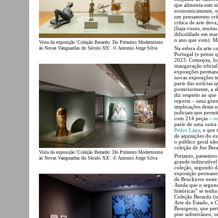
que alimenta este si
economicamente, ou
um pensamento crít
crítica de arte dev
(haja vozes, muitas
dificuldade em marc
o ano que vem). Ma
Vista da exposição 'Coleção Berardo: Do Primeiro Modernismo
às Novas Vanguardas do Século XX'. © Antonio Jorge Silva
Na esfera da arte
Portugal (e penso 
2023. Começou, log
inauguração oficial
exposições permane
novas exposições te
parte das notícias 
posteriormente, a a
diz respeito ao que 
reporta – uma genera
implicações desta 
judiciais que permi
com 214 peças –
o
parte de uma outra
Pedro Lapa
, e que
de aquisições do e
o público geral não
coleção de Joe Bera
Vista da exposição 'Coleção Berardo: Do Primeiro Modernismo
Portanto, passemos
às Novas Vanguardas do Século XX'. © Antonio Jorge Silva
grande indiscutíve
coleção, segundo d
exposição permanen
de Bruckyere neste 
Ainda que o segun
históricas” se tenh
Coleção Berardo (i
Arte do Estado, e
C
Bourgeois, que per
piso subterrâneo, o