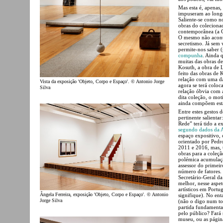
Mas esta é, apenas,
impuseram ao longo 
Saliente-se como n
obras do coleciona
contemporânea (a C
O mesmo não acont
secretismo. Já sem
permite-nos saber (
compunha
. Ainda q
muitas das obras d
Kosuth, a obra de L
feito das obras de 
relação com uma da
Vista da exposição 'Objeto, Corpo e Espaço'. © Antonio Jorge
agora se terá coloc
Silva
relação óbvia com a
dita coleção, o mot
ainda compõem est
Entre estes gestos 
pertinente salienta
Rede” terá tido a 
segundo dados da 
espaço expositivo,
orientado por Pedr
2011 e 2016, mas, 
obras para a coleçã
polémica acumulaçã
assessor do primeir
número de fatores.
Secretário-Geral d
melhor, nesse aspet
artísticos em Port
Ângela Ferreira, exposição 'Objeto, Corpo e Espaço'. © Antonio
signifique). No ent
Jorge Silva
(não o digo num to
partida fundamenta
pelo público? Fará 
museu, ou as página