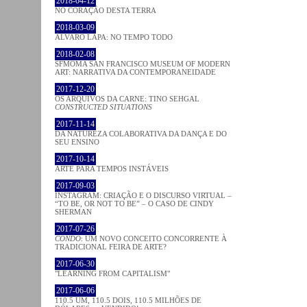
2018-04-12
NO CORAÇÂO DESTA TERRA
2018-03-09
ÁLVARO LAPA: NO TEMPO TODO
2018-02-08
SFMOMA SAN FRANCISCO MUSEUM OF MODERN
ART: NARRATIVA DA CONTEMPORANEIDADE
2017-12-20
OS ARQUIVOS DA CARNE: TINO SEHGAL
CONSTRUCTED SITUATIONS
2017-11-14
DA NATUREZA COLABORATIVA DA DANÇA E DO
SEU ENSINO
2017-10-14
ARTE PARA TEMPOS INSTÁVEIS
2017-09-03
INSTAGRAM: CRIAÇÃO E O DISCURSO VIRTUAL –
“TO BE, OR NOT TO BE” – O CASO DE CINDY
SHERMAN
2017-07-26
CONDO
: UM NOVO CONCEITO CONCORRENTE À
TRADICIONAL FEIRA DE ARTE?
2017-06-30
"LEARNING FROM CAPITALISM"
2017-06-06
110.5 UM, 110.5 DOIS, 110.5 MILHÕES DE