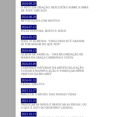
2024-09-20
O MITO DA CRIAÇÃO: REFLEXÕES SOBRE A OBRA
DE JUDY CHICAGO
2024-08-20
REVOLUÇÕES COM MOTIVO
2024-07-13
JÚLIA VENTURA, ROSTO E MÃOS
2024-05-25
NAEL D’ALMEIDA: “UMA COISA SÓ É GRANDE
SE FOR MAIOR DO QUE NÓS”
2024-04-23
ÁLBUM DE FAMÍLIA – UMA RECORDAÇÃO DE
MARIA DA GRAÇA CARMONA E COSTA
2024-03-09
CAMINHOS NATURAIS DA ARTIFICIALIZAÇÃO:
CUIDAR A MANIPULAÇÃO E ESMIUÇAR HÍPER
OBJETOS DA BIO ARTE
2024-01-31
CRAGG ERECTUS
2023-12-27
MAC/CCB: O MUSEU DAS NOSSAS VIDAS
2023-11-25
'PRATICAR AS MÃOS É PRATICAR AS IDEIAS', OU
O QUE É ISTO DO DESENHO? (AINDA)
2023-10-13