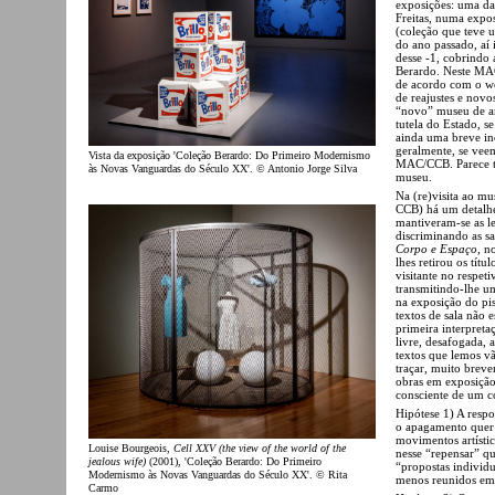
exposições: uma das
Freitas, numa expo
(coleção que teve 
do ano passado, aí 
desse -1, cobrindo
Berardo. Neste MAC
de acordo com o we
de reajustes e novo
“novo” museu de ar
tutela do Estado, s
ainda uma breve in
geralmente, se vee
Vista da exposição 'Coleção Berardo: Do Primeiro Modernismo
MAC/CCB. Parece te
às Novas Vanguardas do Século XX'. © Antonio Jorge Silva
museu.
Na (re)visita ao m
CCB) há um detalhe
mantiveram-se as le
discriminando as s
Corpo e Espaço
, n
lhes retirou os títu
visitante no respe
transmitindo-lhe um
na exposição do pi
textos de sala não 
primeira interpreta
livre, desafogada, 
textos que lemos vã
traçar, muito breve
obras em exposição
consciente de um c
Hipótese 1) A respo
o apagamento quer 
movimentos artísti
Louise Bourgeois,
Cell XXV (the view of the world of the
nesse “repensar” qu
jealous wife)
(2001), 'Coleção Berardo: Do Primeiro
“propostas individu
Modernismo às Novas Vanguardas do Século XX'. © Rita
menos reunidos em 
Carmo