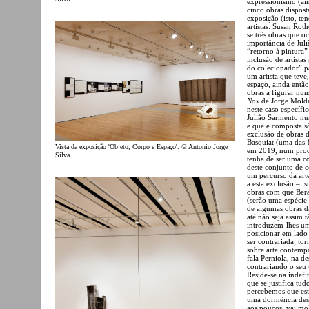
expressionismo (ai
cinco obras dispos
exposição (isto, te
artistas: Susan Rot
se três obras que o
importância de Jul
“retorno à pintura
inclusão de artista
do colecionador” pa
um artista que tev
espaço, ainda então
obras a figurar nu
Nox
de Jorge Molde
neste caso específi
Julião Sarmento nu
e que é composta só
exclusão de obras 
Basquiat (uma das 1
Vista da exposição 'Objeto, Corpo e Espaço'. © Antonio Jorge
em 2019, num proc
Silva
tenha de ser uma c
deste conjunto de 
um percurso da art
a esta exclusão – is
obras com que Bera
(serão uma espécie
de algumas obras d
até não seja assim t
introduzem-lhes um
posicionar em lad
ser contrariada; to
sobre arte contemp
fala Perniola, na d
contrariando o seu
Reside-se na indefi
que se justifica tud
percebemos que es
uma dormência desc
aos poucos, vai mol