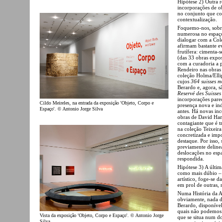
Hipótese 2) Outra r
incorporações de o
no conjunto que co
contextualização.
Foquemo-nos, sobre
numerosa no espaço
dialogar com a Col
afirmam bastante e
frutífera: cimenta
(das 33 obras expos
com a curadoria a p
Rendeiro nas obras
coleção Holma/Elli
cujos
364 suisses m
Berardo e, agora, 
Reservé des Suisses
incorporações pare
Cildo Meireles, na entrada da exposição 'Objeto, Corpo e
presença nova e in
Espaço'. © Antonio Jorge Silva
antes. Há novas inc
obras de David Ha
contagiante que é 
na coleção Teixeir
concretizada e impo
destaque. Por isso,
previamente delinea
deslocações no esp
respondida.
Hipótese 3) A últi
como mais dúbio – a
artístico, foge-se d
em prol de outras, m
Numa História da Ar
obviamente, nada d
Berardo, disponíve
quais não podemos 
Vista da exposição 'Objeto, Corpo e Espaço'. © Antonio Jorge
que se situa num d
Silva