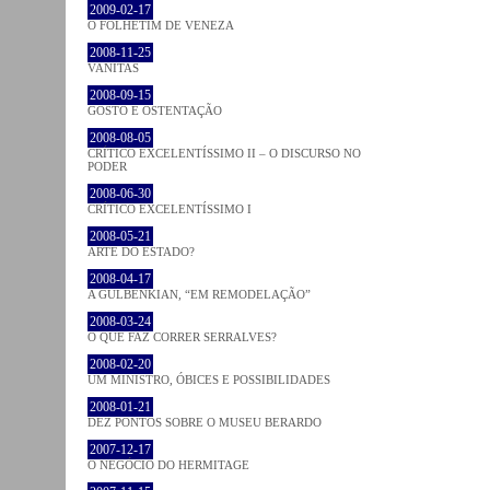
2009-02-17
O FOLHETIM DE VENEZA
2008-11-25
VANITAS
2008-09-15
GOSTO E OSTENTAÇÃO
2008-08-05
CRÍTICO EXCELENTÍSSIMO II – O DISCURSO NO
PODER
2008-06-30
CRÍTICO EXCELENTÍSSIMO I
2008-05-21
ARTE DO ESTADO?
2008-04-17
A GULBENKIAN, “EM REMODELAÇÃO”
2008-03-24
O QUE FAZ CORRER SERRALVES?
2008-02-20
UM MINISTRO, ÓBICES E POSSIBILIDADES
2008-01-21
DEZ PONTOS SOBRE O MUSEU BERARDO
2007-12-17
O NEGÓCIO DO HERMITAGE