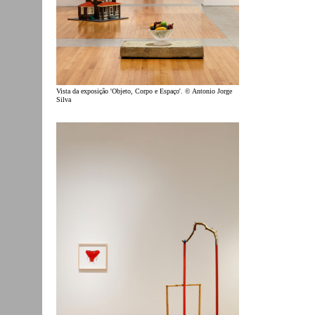
Vista da exposição 'Objeto, Corpo e Espaço'. © Antonio Jorge
Silva