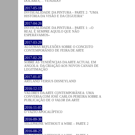
DÓLARES,… VENDIDO!
2017-05-18
INVISUALIDADE DA PINTURA – PARTE 2: "UMA
HISTÓRIA DA VISÃO E DA CEGUEIRA"
2017-04-26
INVISUALIDADE DA PINTURA – PARTE 1: «O
REAL É SEMPRE AQUILO QUE NÃO
ESPERÁVAMOS»
2017-03-29
ALGUMAS REFLEXÕES SOBRE O CONCEITO
CONTEMPORÂNEO DE FEIRA DE ARTE
2017-02-20
SOBRE AS TENDÊNCIAS DA ARTE ACTUAL EM
ANGOLA: DA CRIAÇÃO AOS NOVOS CANAIS DE
LEGITIMAÇÃO
2017-01-07
ARTLAND VERSUS DISNEYLAND
2016-12-15
VALORES DA ARTE CONTEMPORÂNEA: UMA
CONVERSA COM JOSÉ CARLOS PEREIRA SOBRE A
PUBLICAÇÃO DE
O VALOR DA ARTE
2016-11-05
O VAZIO APOCALÍPTICO
2016-09-30
TELEPHONE WITHOUT A WIRE – PARTE 2
2016-08-25