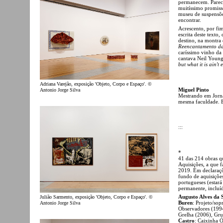
permanecem. Parece
muitíssimo promiss
museu de suspensões
encontrar.
Acrescento, por fim
escrita deste texto
destino, na montra 
Reencantamento d
caríssimo vinho da
cantava Neil Young 
but what it is ain't
Adriana Varejão, exposição 'Objeto, Corpo e Espaço'. ©
Miguel Pinto
Antonio Jorge Silva
Mestrando em Jorna
mesma faculdade. E
:::
*
41 das 214 obras q
Aquisições, a que 
2019. Em declaraçõ
fundo de aquisições
portugueses (estará
permanente, incluí
Augusto Alves da S
Julião Sarmento, exposição 'Objeto, Corpo e Espaço'. ©
Buren
: Projeto/so
Antonio Jorge Silva
Observadores (1994
Grelha (2006), Gr
Castro
: Caixinha 