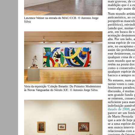
mais gravoso, de cr
maldição que é a es
como algo assim tã
Num mundo artístic
anticanónico, ao co
Lawrence Weiner na entrada do MAC/CCB. © Antonio Jorge
perspetivas masculi
Silva
periférico), reivin
(ainda que, muitas 
arte, em busca de v
aceitação desinter
alta. Por um lado,
nessa espécie de c
arte, no escapismo
assim tão problemá
esse desinteresse,
qualquer coisa de c
num mundo que se 
retém na ponta dos 
como o consecutiva
qualquer espécie d
bacoco e sempre rel
No entanto, num pa
tantas vezes o caso
Vista da exposição 'Coleção Berardo: Do Primeiro Modernismo
fenómeno paradoxal 
às Novas Vanguardas do Século XX'. © Antonio Jorge Silva
discussão, é muitas
sem grande fundo pa
se reiterem, consec
suficiente para m
indefinição passív
datado de 2008
, p
parece ser um fenó
de Mario Perniola: 
que a arte de hoje p
se a uma espécie de
sem nunca intervir 
relacionadas com a 
conjunto de fatores