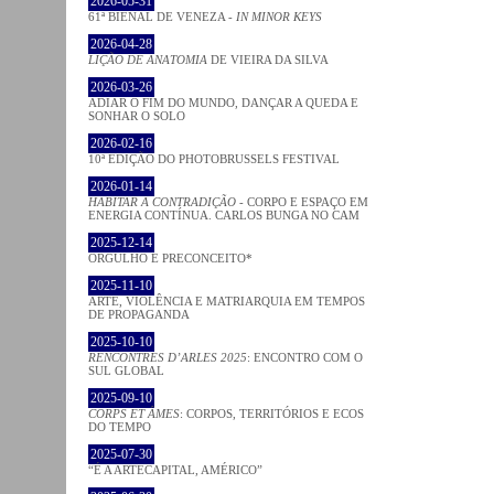
2026-05-31
61ª BIENAL DE VENEZA -
IN MINOR KEYS
2026-04-28
LIÇÃO DE ANATOMIA
DE VIEIRA DA SILVA
2026-03-26
ADIAR O FIM DO MUNDO, DANÇAR A QUEDA E
SONHAR O SOLO
2026-02-16
10ª EDIÇÃO DO PHOTOBRUSSELS FESTIVAL
2026-01-14
HABITAR A CONTRADIÇÃO
- CORPO E ESPAÇO EM
ENERGIA CONTÍNUA. CARLOS BUNGA NO CAM
2025-12-14
ORGULHO E PRECONCEITO*
2025-11-10
ARTE, VIOLÊNCIA E MATRIARQUIA EM TEMPOS
DE PROPAGANDA
2025-10-10
RENCONTRES D’ARLES 2025
: ENCONTRO COM O
SUL GLOBAL
2025-09-10
CORPS ET ÂMES
: CORPOS, TERRITÓRIOS E ECOS
DO TEMPO
2025-07-30
“É A ARTECAPITAL, AMÉRICO”