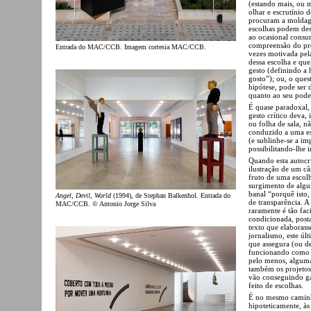
(estando mais, ou m
olhar e escrutínio 
procuram a moldage
escolhas podem des
ao ocasional consum
compreensão do pro
Entrada do MAC/CCB. Imagem cortesia MAC/CCB.
vezes motivada pela
dessa escolha e que,
gesto (definindo a 
gosto”); ou, o que
hipótese, pode ser 
quanto ao seu poder
É quase paradoxal, 
gesto crítico deva, 
ou folha de sala, nã
conduzido a uma es
(e sublinhe-se a im
possibilitando-lhe i
Quando esta autocr
ilustração de um c
fruto de uma escolh
surgimento de algu
banal “porquê isto
Angel, Devil, World
(1994), de Stephan Balkenhol. Entrada do
de transparência. 
MAC/CCB. © Antonio Jorge Silva
raramente é tão fa
condicionada, posta
texto que elaborass
jornalismo, este ú
que assegura (ou de
funcionando como s
pelo menos, alguma
também os projetos
vão conseguindo ga
feito de escolhas.
É no mesmo caminho
hipoteticamente, às