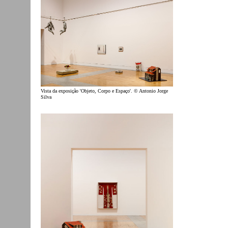
Vista da exposição 'Objeto, Corpo e Espaço'. © Antonio Jorge
Silva