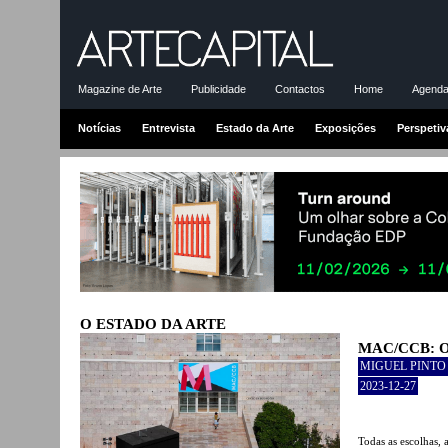
Magazine de Arte
Publicidade
Contactos
Home
Agenda-
Notícias
Entrevista
Estado da Arte
Exposições
Perspetiv
O ESTADO DA ARTE
MAC/CCB: 
MIGUEL PINTO
2023-12-27
Todas as escolhas,