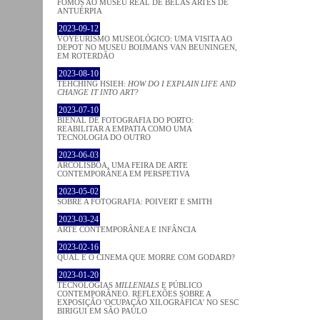
FOMOS AO MUSEU REAL DE BELAS ARTES DE
ANTUÉRPIA
2023-09-12
VOYEURISMO MUSEOLÓGICO: UMA VISITA AO
DEPOT NO MUSEU BOIJMANS VAN BEUNINGEN,
EM ROTERDÃO
2023-08-10
TEHCHING HSIEH:
HOW DO I EXPLAIN LIFE AND
CHANGE IT INTO ART?
2023-07-10
BIENAL DE FOTOGRAFIA DO PORTO:
REABILITAR A EMPATIA COMO UMA
TECNOLOGIA DO OUTRO
2023-06-03
ARCOLISBOA, UMA FEIRA DE ARTE
CONTEMPORÂNEA EM PERSPETIVA
2023-05-02
SOBRE A FOTOGRAFIA: POIVERT E SMITH
2023-03-24
ARTE CONTEMPORÂNEA E INFÂNCIA
2023-02-16
QUAL É O CINEMA QUE MORRE COM GODARD?
2023-01-20
TECNOLOGIAS
MILLENIALS
E PÚBLICO
CONTEMPORÂNEO. REFLEXÕES SOBRE A
EXPOSIÇÃO 'OCUPAÇÃO XILOGRÁFICA' NO SESC
BIRIGUI EM SÃO PAULO