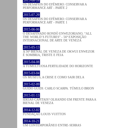
2015-08-18
OS DESAFIOS DO EFÉMERO: CONSERVAR A
PERFORMANCE ART - PARTE 2
2015-07-29
OS DESAFIOS DO EFÉMERO: CONSERVAR A
PERFORMANCE ART - PARTE 1
2015-06-06
O DESAFINADO RONDÒ ENWEZORIANO. “ALL
THE WORLD´S FUTURES” - 56ª EXPOSIÇÃO
INTERNACIONAL DE ARTE DE VENEZA
2015-05-13
A 56ª BIENAL DE VENEZA DE OKWUI ENWEZOR
É SOMBRIA, TRISTE E FEIA
2015-04-08
A TUMULTUOSA FERTILIDADE DO HORIZONTE
2015-03-04
OS MUSEUS, A CRISE E COMO SAIR DELA
2015-02-09
GUIDO GUIDI: CARLO SCARPA. TÚMULO BRION
2015-01-13
IDEIAS CAPITAIS? OLHANDO EM FRENTE PARA A
BIENAL DE VENEZA
2014-12-02
FUNDAÇÃO LOUIS VUITTON
2014-10-21
UM CONTEMPORÂNEO ENTRE-SERRAS