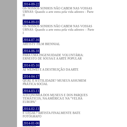
2014-09-22
OS NOSSOS SONHOS NÃO CABEM NAS VOSSAS
URNAS: Quando a arte entra pela vida adentro - Parte
II
2014-09-03
OS NOSSOS SONHOS NÃO CABEM NAS VOSSAS
URNAS: Quando a arte entra pela vida adentro – Parte
I
2014-07-16
ARTISTS' FILM BIENNIAL
2014-06-18
PARA UMA INGENUIDADE VOLUNTÁRIA:
ERNESTO DE SOUSA E A ARTE POPULAR
2014-05-16
AI WEIWEI E A DESTRUIÇÃO DA ARTE
2014-04-17
QUAL É A UTILIDADE? MUSEUS ASSUMEM
PRÁTICA SOCIAL
2014-03-13
A ECONOMIA DOS MUSEUS E DOS PARQUES
TEMÁTICOS, NA AMÉRICA E NA “VELHA
EUROPA”
2014-02-13
É LEGAL? ARTISTA FINALMENTE BATE
FOTÓGRAFO
2014-01-06