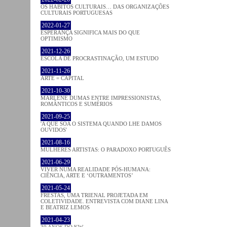
OS HÁBITOS CULTURAIS… DAS ORGANIZAÇÕES
CULTURAIS PORTUGUESAS
2022-01-27
ESPERANÇA SIGNIFICA MAIS DO QUE
OPTIMISMO
2021-12-26
ESCOLA DE PROCRASTINAÇÃO, UM ESTUDO
2021-11-26
ARTE = CAPITAL
2021-10-30
MARLENE DUMAS ENTRE IMPRESSIONISTAS,
ROMÂNTICOS E SUMÉRIOS
2021-09-25
'A QUE SOA O SISTEMA QUANDO LHE DAMOS
OUVIDOS'
2021-08-16
MULHERES ARTISTAS: O PARADOXO PORTUGUÊS
2021-06-29
VIVER NUMA REALIDADE PÓS-HUMANA:
CIÊNCIA, ARTE E ‘OUTRAMENTOS’
2021-05-24
FRESTAS, UMA TRIENAL PROJETADA EM
COLETIVIDADE. ENTREVISTA COM DIANE LINA
E BEATRIZ LEMOS
2021-04-23