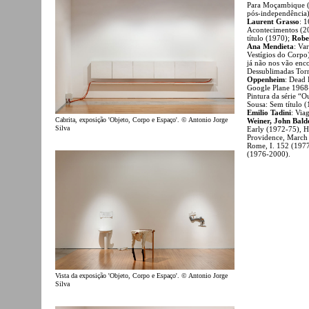
Para Moçambique (
pós-independência
Laurent Grasso
: 
Acontecimentos (2
título (1970);
Robe
Ana Mendieta
: Va
Vestígios do Corpo
já não nos vão enc
Dessublimadas Torn
Oppenheim
: Dead 
Google Plane 1968
Pintura da série “O
Sousa: Sem título 
Emilio Tadini
: Via
Cabrita, exposição 'Objeto, Corpo e Espaço'. © Antonio Jorge
Weiner, John Bald
Silva
Early (1972-75), H
Providence, March 
Rome, I. 152 (197
(1976-2000).
Vista da exposição 'Objeto, Corpo e Espaço'. © Antonio Jorge
Silva