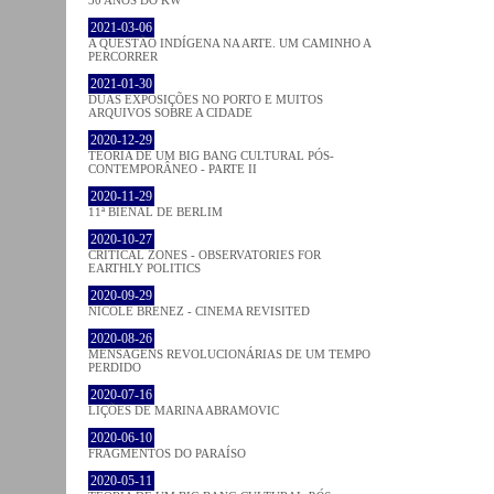
30 ANOS DO KW
2021-03-06
A QUESTÃO INDÍGENA NA ARTE. UM CAMINHO A
PERCORRER
2021-01-30
DUAS EXPOSIÇÕES NO PORTO E MUITOS
ARQUIVOS SOBRE A CIDADE
2020-12-29
TEORIA DE UM BIG BANG CULTURAL PÓS-
CONTEMPORÂNEO - PARTE II
2020-11-29
11ª BIENAL DE BERLIM
2020-10-27
CRITICAL ZONES - OBSERVATORIES FOR
EARTHLY POLITICS
2020-09-29
NICOLE BRENEZ - CINEMA REVISITED
2020-08-26
MENSAGENS REVOLUCIONÁRIAS DE UM TEMPO
PERDIDO
2020-07-16
LIÇÕES DE MARINA ABRAMOVIC
2020-06-10
FRAGMENTOS DO PARAÍSO
2020-05-11