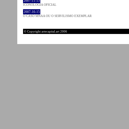
2007-11-15
ICONOLOGIA OFICIAL
2007-10-15
O CASO MNAA OU O SERVILISMO EXEMPLAR
© Copyright artecapital.art 2006