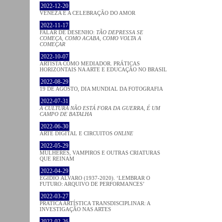
2022-12-20
VENEZA E A CELEBRAÇÃO DO AMOR
2022-11-17
FALAR DE DESENHO:
TÃO DEPRESSA SE
COMEÇA, COMO ACABA, COMO VOLTA A
COMEÇAR
2022-10-07
ARTISTA COMO MEDIADOR. PRÁTICAS
HORIZONTAIS NA ARTE E EDUCAÇÃO NO BRASIL
2022-08-29
19 DE AGOSTO, DIA MUNDIAL DA FOTOGRAFIA
2022-07-31
A CULTURA NÃO ESTÁ FORA DA GUERRA, É UM
CAMPO DE BATALHA
2022-06-30
ARTE DIGITAL E CIRCUITOS
ONLINE
2022-05-29
MULHERES, VAMPIROS E OUTRAS CRIATURAS
QUE REINAM
2022-04-29
EGÍDIO ÁLVARO (1937-2020). ‘LEMBRAR O
FUTURO: ARQUIVO DE PERFORMANCES’
2022-03-27
PRATICA ARTÍSTICA TRANSDISCIPLINAR: A
INVESTIGAÇÃO NAS ARTES
2022-02-26