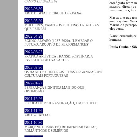
CAMPO DE BATALHA
coreógrafo (com me
maestro, diretor de
2022-06-30
instrumentista, to
ARTE DIGITAL E CIRCUITOS
ONLINE
Mas aqui o que tem
2022-05-29
temos
system
. Nas 
Marina e a percepçã
MULHERES, VAMPIROS E OUTRAS CRIATURAS
eloquente.
QUE REINAM
A arte, cruzando-s
2022-04-29
humana.
EGÍDIO ÁLVARO (1937-2020). ‘LEMBRAR O
FUTURO: ARQUIVO DE PERFORMANCES’
Paulo Cunha e Sil
2022-03-27
PRATICA ARTÍSTICA TRANSDISCIPLINAR: A
INVESTIGAÇÃO NAS ARTES
2022-02-26
OS HÁBITOS CULTURAIS… DAS ORGANIZAÇÕES
CULTURAIS PORTUGUESAS
2022-01-27
ESPERANÇA SIGNIFICA MAIS DO QUE
OPTIMISMO
2021-12-26
ESCOLA DE PROCRASTINAÇÃO, UM ESTUDO
2021-11-26
ARTE = CAPITAL
2021-10-30
MARLENE DUMAS ENTRE IMPRESSIONISTAS,
ROMÂNTICOS E SUMÉRIOS