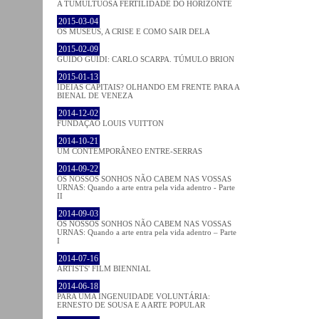
A TUMULTUOSA FERTILIDADE DO HORIZONTE
2015-03-04
OS MUSEUS, A CRISE E COMO SAIR DELA
2015-02-09
GUIDO GUIDI: CARLO SCARPA. TÚMULO BRION
2015-01-13
IDEIAS CAPITAIS? OLHANDO EM FRENTE PARA A
BIENAL DE VENEZA
2014-12-02
FUNDAÇÃO LOUIS VUITTON
2014-10-21
UM CONTEMPORÂNEO ENTRE-SERRAS
2014-09-22
OS NOSSOS SONHOS NÃO CABEM NAS VOSSAS
URNAS: Quando a arte entra pela vida adentro - Parte
II
2014-09-03
OS NOSSOS SONHOS NÃO CABEM NAS VOSSAS
URNAS: Quando a arte entra pela vida adentro – Parte
I
2014-07-16
ARTISTS' FILM BIENNIAL
2014-06-18
PARA UMA INGENUIDADE VOLUNTÁRIA:
ERNESTO DE SOUSA E A ARTE POPULAR