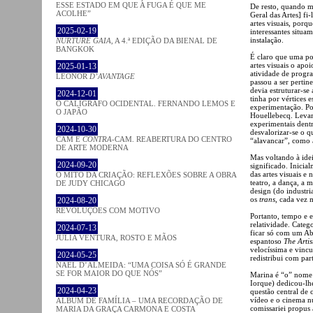
ESSE ESTADO EM QUE A FUGA É QUE ME
De resto, quando me
ACOLHE”
Geral das Artes] fi-
artes visuais, porq
2025-02-19
interessantes situa
instalação.
NURTURE GAIA
, A 4.ª EDIÇÃO DA BIENAL DE
BANGKOK
É claro que uma pol
artes visuais o apo
2025-01-13
atividade de progr
LEONOR
D’AVANTAGE
passou a ser pertin
devia estruturar-se
2024-12-01
tinha por vértices e
O CALÍGRAFO OCIDENTAL. FERNANDO LEMOS E
experimentação. Por
O JAPÃO
Houellebecq. Levar 
experimentais dentr
2024-10-30
desvalorizar-se o q
CAM E
CONTRA
-CAM. REABERTURA DO CENTRO
“alavancar”, como a
DE ARTE MODERNA
Mas voltando à ide
2024-09-20
significado. Inici
das artes visuais e
O MITO DA CRIAÇÃO: REFLEXÕES SOBRE A OBRA
teatro, a dança, a m
DE JUDY CHICAGO
design (do industri
os
trans
, cada vez m
2024-08-20
REVOLUÇÕES COM MOTIVO
Portanto, tempo e 
relatividade. Catego
2024-07-13
ficar só com um Abr
JÚLIA VENTURA, ROSTO E MÃOS
espantoso
The Artis
velocíssima e vincu
2024-05-25
redistribui com part
NAEL D’ALMEIDA: “UMA COISA SÓ É GRANDE
SE FOR MAIOR DO QUE NÓS”
Marina é “o” nome
Iorque) dedicou-lh
2024-04-23
questão central de
vídeo e o cinema n
ÁLBUM DE FAMÍLIA – UMA RECORDAÇÃO DE
comissariei propus 
MARIA DA GRAÇA CARMONA E COSTA