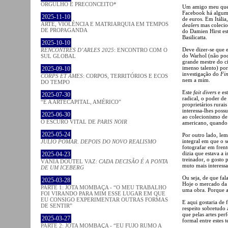
ORGULHO E PRECONCEITO*
Um amigo meu que
Facebook há algum 
2025-11-10
de euros. Em Itália
ARTE, VIOLÊNCIA E MATRIARQUIA EM TEMPOS
dealers
mas colecio
DE PROPAGANDA
do Damien Hirst es
Basilicatta.
2025-10-10
Deve dizer-se que 
RENCONTRES D’ARLES 2025
: ENCONTRO COM O
do Warhol (não podi
SUL GLOBAL
grande mestre do c
imenso talento) po
2025-09-10
investigação do
Fin
CORPS ET ÂMES
: CORPOS, TERRITÓRIOS E ECOS
nem a mim.
DO TEMPO
Este
fait divers
e es
2025-07-30
radical, o poder de
“É A ARTECAPITAL, AMÉRICO”
proprietários rurai
interessa-lhes pos
2025-06-30
ao colecionismo d
O ESCURO VITAL DE
PARIS NOIR
americano, quando e
2025-05-24
Por outro lado, le
integral em que o s
JÚLIO POMAR. DEPOIS DO NOVO REALISMO
fotografar em fren
dizia que estava a
2025-04-23
treinador, o gosto 
VÂNIA DOUTEL VAZ:
CADA DECISÃO É A PONTA
muto mais interessa
DE UM ICEBERG
Ou seja, de que fa
2025-03-28
Hoje o mercado da a
PARTE 1: JOTA MOMBAÇA - “O MEU TRABALHO
uma obra. Porque a
FOI VIRANDO PARA MIM ESSE LUGAR EM QUE
EU CONSIGO EXPERIMENTAR OUTRAS FORMAS
E aqui gostaria de
DE SENTIR”
respeito sobretudo 
que pelas artes per
2025-03-27
formal entre estes te
PARTE 2: JOTA MOMBAÇA - “EU FUJO RUMO A