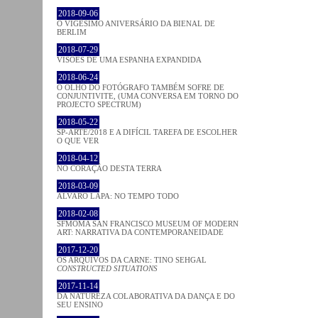
2018-09-06
O VIGÉSIMO ANIVERSÁRIO DA BIENAL DE
BERLIM
2018-07-29
VISÕES DE UMA ESPANHA EXPANDIDA
2018-06-24
O OLHO DO FOTÓGRAFO TAMBÉM SOFRE DE
CONJUNTIVITE, (UMA CONVERSA EM TORNO DO
PROJECTO SPECTRUM)
2018-05-22
SP-ARTE/2018 E A DIFÍCIL TAREFA DE ESCOLHER
O QUE VER
2018-04-12
NO CORAÇÂO DESTA TERRA
2018-03-09
ÁLVARO LAPA: NO TEMPO TODO
2018-02-08
SFMOMA SAN FRANCISCO MUSEUM OF MODERN
ART: NARRATIVA DA CONTEMPORANEIDADE
2017-12-20
OS ARQUIVOS DA CARNE: TINO SEHGAL
CONSTRUCTED SITUATIONS
2017-11-14
DA NATUREZA COLABORATIVA DA DANÇA E DO
SEU ENSINO