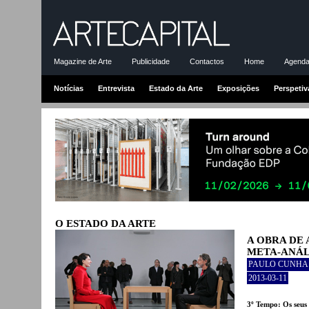
Magazine de Arte
Publicidade
Contactos
Home
Agenda-
Notícias
Entrevista
Estado da Arte
Exposições
Perspetiv
O ESTADO DA ARTE
A OBRA DE 
META-ANÁLI
PAULO CUNHA 
2013-03-11
3º Tempo: Os seus 