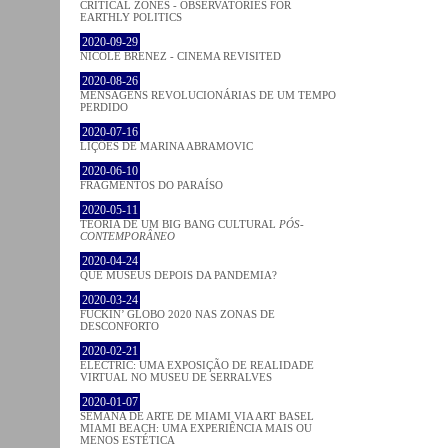
CRITICAL ZONES - OBSERVATORIES FOR
EARTHLY POLITICS
2020-09-29
NICOLE BRENEZ - CINEMA REVISITED
2020-08-26
MENSAGENS REVOLUCIONÁRIAS DE UM TEMPO
PERDIDO
2020-07-16
LIÇÕES DE MARINA ABRAMOVIC
2020-06-10
FRAGMENTOS DO PARAÍSO
2020-05-11
TEORIA DE UM BIG BANG CULTURAL
PÓS-
CONTEMPORÂNEO
2020-04-24
QUE MUSEUS DEPOIS DA PANDEMIA?
2020-03-24
FUCKIN’ GLOBO 2020 NAS ZONAS DE
DESCONFORTO
2020-02-21
ELECTRIC: UMA EXPOSIÇÃO DE REALIDADE
VIRTUAL NO MUSEU DE SERRALVES
2020-01-07
SEMANA DE ARTE DE MIAMI VIA ART BASEL
MIAMI BEACH: UMA EXPERIÊNCIA MAIS OU
MENOS ESTÉTICA