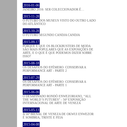
2016-01-06
JANEIRO 2016: SER COLECCIONADOR É…
2015-11-28
O FUTURO DOS MUSEUS VISTO DO OUTRO LADO
DO ATLÂNTICO
2015-10-28
O FUTURO SEGUNDO CANDJA CANDJA
2015-09-17
PORQUE É QUE OS BLOCKBUSTERS DE MODA
SÃO MAIS POPULARES QUE AS EXPOSIÇÕES DE
ARTE, E O QUE É QUE PODEMOS DIZER SOBRE
ISSO?
2015-08-18
OS DESAFIOS DO EFÉMERO: CONSERVAR A
PERFORMANCE ART - PARTE 2
2015-07-29
OS DESAFIOS DO EFÉMERO: CONSERVAR A
PERFORMANCE ART - PARTE 1
2015-06-06
O DESAFINADO RONDÒ ENWEZORIANO. “ALL
THE WORLD´S FUTURES” - 56ª EXPOSIÇÃO
INTERNACIONAL DE ARTE DE VENEZA
2015-05-13
A 56ª BIENAL DE VENEZA DE OKWUI ENWEZOR
É SOMBRIA, TRISTE E FEIA
2015-04-08