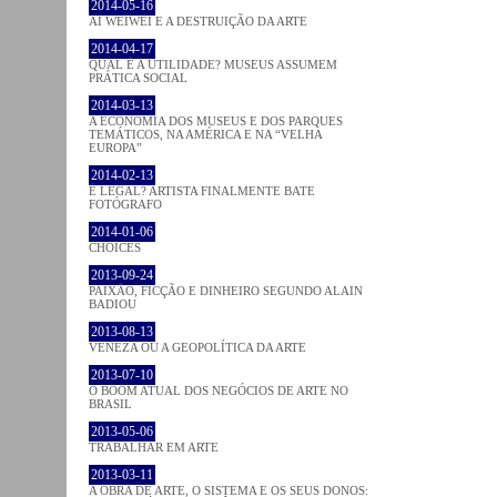
2014-05-16
AI WEIWEI E A DESTRUIÇÃO DA ARTE
2014-04-17
QUAL É A UTILIDADE? MUSEUS ASSUMEM
PRÁTICA SOCIAL
2014-03-13
A ECONOMIA DOS MUSEUS E DOS PARQUES
TEMÁTICOS, NA AMÉRICA E NA “VELHA
EUROPA”
2014-02-13
É LEGAL? ARTISTA FINALMENTE BATE
FOTÓGRAFO
2014-01-06
CHOICES
2013-09-24
PAIXÃO, FICÇÃO E DINHEIRO SEGUNDO ALAIN
BADIOU
2013-08-13
VENEZA OU A GEOPOLÍTICA DA ARTE
2013-07-10
O BOOM ATUAL DOS NEGÓCIOS DE ARTE NO
BRASIL
2013-05-06
TRABALHAR EM ARTE
2013-03-11
A OBRA DE ARTE, O SISTEMA E OS SEUS DONOS: