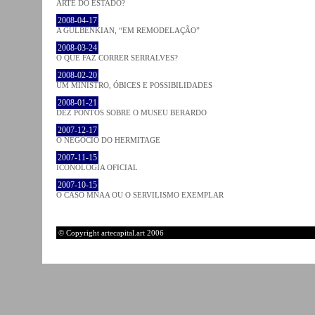
ARTE DO ESTADO?
2008-04-17
A GULBENKIAN, “EM REMODELAÇÃO”
2008-03-24
O QUE FAZ CORRER SERRALVES?
2008-02-20
UM MINISTRO, ÓBICES E POSSIBILIDADES
2008-01-21
DEZ PONTOS SOBRE O MUSEU BERARDO
2007-12-17
O NEGÓCIO DO HERMITAGE
2007-11-15
ICONOLOGIA OFICIAL
2007-10-15
O CASO MNAA OU O SERVILISMO EXEMPLAR
© Copyright artecapital.art 2006