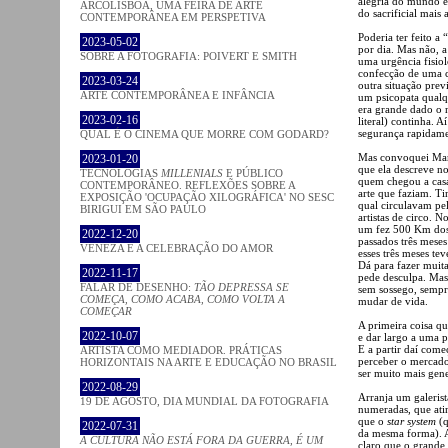
alegria do mundo e
ARCOLISBOA, UMA FEIRA DE ARTE
do sacrificial mais 
CONTEMPORÂNEA EM PERSPETIVA
Poderia ter feito 
2023-05-02
por dia. Mas não, a
SOBRE A FOTOGRAFIA: POIVERT E SMITH
uma urgência fisiol
confecção de uma ca
2023-03-24
outra situação pre
ARTE CONTEMPORÂNEA E INFÂNCIA
um psicopata qualq
era grande dado o n
2023-02-16
literal) continha. 
segurança rapidame
QUAL É O CINEMA QUE MORRE COM GODARD?
Mas convoquei Mar
2023-01-20
que ela descreve n
TECNOLOGIAS
MILLENIALS
E PÚBLICO
quem chegou a casa
CONTEMPORÂNEO. REFLEXÕES SOBRE A
arte que faziam. 
EXPOSIÇÃO 'OCUPAÇÃO XILOGRÁFICA' NO SESC
qual circulavam pe
BIRIGUI EM SÃO PAULO
artistas de circo.
um fez 500 Km dos 
2022-12-20
passados três mese
VENEZA E A CELEBRAÇÃO DO AMOR
esses três meses t
Dá para fazer muit
2022-11-17
pede desculpa. Mas 
FALAR DE DESENHO:
TÃO DEPRESSA SE
sem sossego, sempre
COMEÇA, COMO ACABA, COMO VOLTA A
mudar de vida.
COMEÇAR
A primeira coisa qu
2022-10-07
e dar largo a uma p
E a partir daí come
ARTISTA COMO MEDIADOR. PRÁTICAS
perceber o mercado
HORIZONTAIS NA ARTE E EDUCAÇÃO NO BRASIL
ser muito mais gen
2022-08-29
Arranja um galerist
19 DE AGOSTO, DIA MUNDIAL DA FOTOGRAFIA
numeradas, que ati
que o
star system
(q
2022-07-31
da mesma forma). A
A CULTURA NÃO ESTÁ FORA DA GUERRA, É UM
claro que o grande