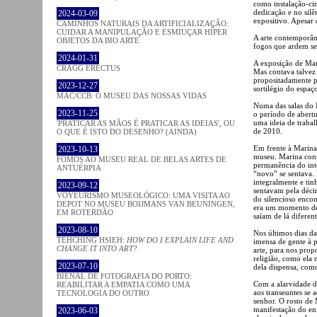
como instalação-ci
dedicação e no silê
2024-03-09
expositivo. Apesar 
CAMINHOS NATURAIS DA ARTIFICIALIZAÇÃO:
CUIDAR A MANIPULAÇÃO E ESMIUÇAR HÍPER
A arte contemporân
OBJETOS DA BIO ARTE
fogos que ardem se
2024-01-31
A exposição de Mar
CRAGG ERECTUS
Mas contava talvez
propositadamente pa
2023-12-27
sortilégio do espaç
MAC/CCB: O MUSEU DAS NOSSAS VIDAS
Numa das salas do
2023-11-25
o período de abert
uma ideia de traba
'PRATICAR AS MÃOS É PRATICAR AS IDEIAS', OU
de 2010.
O QUE É ISTO DO DESENHO? (AINDA)
Em frente à Marina 
2023-10-13
museu. Marina cont
FOMOS AO MUSEU REAL DE BELAS ARTES DE
permanência do int
ANTUÉRPIA
“novo” se sentava. 
integralmente e tin
2023-09-12
sentavam pela décim
VOYEURISMO MUSEOLÓGICO: UMA VISITA AO
do silencioso encon
DEPOT NO MUSEU BOIJMANS VAN BEUNINGEN,
era um momento de 
EM ROTERDÃO
saíam de lá diferen
2023-08-10
Nos últimos dias d
TEHCHING HSIEH:
HOW DO I EXPLAIN LIFE AND
imensa de gente à p
CHANGE IT INTO ART?
arte, para nos prop
religião, como ela 
2023-07-10
dela dispensa, como 
BIENAL DE FOTOGRAFIA DO PORTO:
Com a alarvidade 
REABILITAR A EMPATIA COMO UMA
aos transeuntes se 
TECNOLOGIA DO OUTRO
senhor. O rosto de
manifestação do eni
2023-06-03