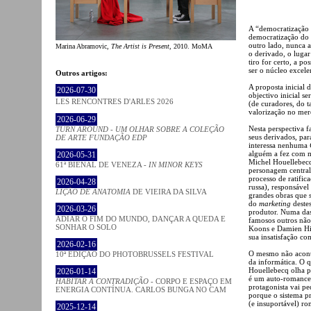
A “democratização 
democratização do 
outro lado, nunca a
Marina Abramovic,
The Artist is Present
, 2010. MoMA
o derivado, o lugar
tiro for certo, a p
ser o núcleo excel
Outros artigos:
A proposta inicial
2026-07-30
objectivo inicial 
LES RENCONTRES D'ARLES 2026
(de curadores, do t
valorização no mer
2026-06-29
Nesta perspectiva f
TURN AROUND - UM OLHAR SOBRE A COLEÇÃO
seus derivados, par
DE ARTE FUNDAÇÃO EDP
interessa nenhuma
alguém a fez com m
2026-05-31
Michel Houellebec
61ª BIENAL DE VENEZA -
IN MINOR KEYS
personagem central
processo de ratific
2026-04-28
russa), responsáve
LIÇÃO DE ANATOMIA
DE VIEIRA DA SILVA
grandes obras que 
do
marketing
destes
2026-03-26
produtor. Numa das 
ADIAR O FIM DO MUNDO, DANÇAR A QUEDA E
famosos outros não.
SONHAR O SOLO
Koons e Damien Hir
sua insatisfação co
2026-02-16
O mesmo não aconte
10ª EDIÇÃO DO PHOTOBRUSSELS FESTIVAL
da informática. O q
Houellebecq olha p
2026-01-14
é um auto-romance.
HABITAR A CONTRADIÇÃO
- CORPO E ESPAÇO EM
protagonista vai p
ENERGIA CONTÍNUA. CARLOS BUNGA NO CAM
porque o sistema pr
(e insuportável) r
2025-12-14