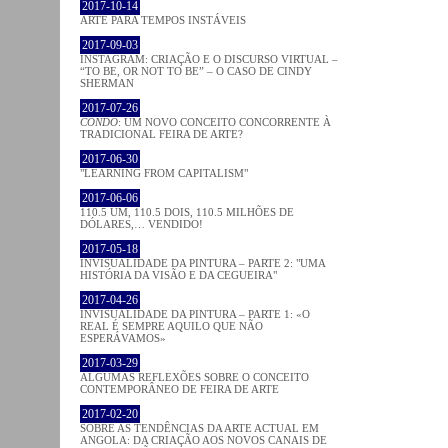
2017-10-14
ARTE PARA TEMPOS INSTÁVEIS
2017-09-03
INSTAGRAM: CRIAÇÃO E O DISCURSO VIRTUAL –
“TO BE, OR NOT TO BE” – O CASO DE CINDY
SHERMAN
2017-07-26
CONDO
: UM NOVO CONCEITO CONCORRENTE À
TRADICIONAL FEIRA DE ARTE?
2017-06-30
"LEARNING FROM CAPITALISM"
2017-06-06
110.5 UM, 110.5 DOIS, 110.5 MILHÕES DE
DÓLARES,… VENDIDO!
2017-05-18
INVISUALIDADE DA PINTURA – PARTE 2: "UMA
HISTÓRIA DA VISÃO E DA CEGUEIRA"
2017-04-26
INVISUALIDADE DA PINTURA – PARTE 1: «O
REAL É SEMPRE AQUILO QUE NÃO
ESPERÁVAMOS»
2017-03-29
ALGUMAS REFLEXÕES SOBRE O CONCEITO
CONTEMPORÂNEO DE FEIRA DE ARTE
2017-02-20
SOBRE AS TENDÊNCIAS DA ARTE ACTUAL EM
ANGOLA: DA CRIAÇÃO AOS NOVOS CANAIS DE