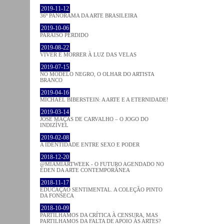
2019-11-12
36º PANORAMA DA ARTE BRASILEIRA
2019-10-06
PARAÍSO PERDIDO
2019-08-22
VIVER E MORRER À LUZ DAS VELAS
2019-07-15
NO MODELO NEGRO, O OLHAR DO ARTISTA
BRANCO
2019-04-16
MICHAEL BIBERSTEIN: A ARTE E A ETERNIDADE!
2019-03-14
JOSÉ MAÇÃS DE CARVALHO – O JOGO DO
INDIZÍVEL
2019-02-08
A IDENTIDADE ENTRE SEXO E PODER
2018-12-20
@MIAMIARTWEEK - O FUTURO AGENDADO NO
ÉDEN DA ARTE CONTEMPORÂNEA
2018-11-17
EDUCAÇÃO SENTIMENTAL. A COLEÇÃO PINTO
DA FONSECA
2018-10-09
PARTILHAMOS DA CRÍTICA À CENSURA, MAS
PARTILHAMOS DA FALTA DE APOIO ÀS ARTES?