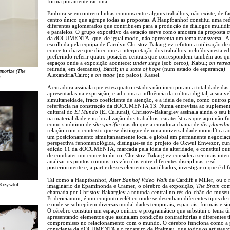
forma puramente racional.
Embora se encontrem linhas comuns entre alguns trabalhos, não existe, de f
centro único que agrupe todas as propostas. A Hauptbanhof constitui uma re
diferentes aglomerados que contribuem para a produção de diálogos multidir
e paralelos. O grupo expositivo da estação serve como amostra da proposta c
da dOCUMENTA, que, de igual modo, não apresenta um tema transversal. A 
escolhida pela equipa de Carolyn Christov-Bakargiev refutou a utilização de
conceito chave que direcione a interpretação dos trabalhos incluídos nesta ed
preferindo referir quatro posições centrais que correspondem também aos qu
espaços onde a exposição acontece:
under siege
(sob cerco), Kabul;
on retrea
retirada, em descanso), Banff;
in a state of hope
(num estado de esperança)
morize (The
Alexandria/Cairo; e
on stage
(no palco), Kassel.
A curadora assinala que estes quatro estados não incorporam a totalidade das
apresentadas na exposição, e adiciona a influência da cultura digital, a sua v
simultaneidade, fraco coeficiente de atenção, e a ideia de rede, como outros 
referência na construção da dOCUMENTA 13. Numa entrevista ao suplemen
cultural do
El Mundo
(El Cultural), Christov-Bakargiev assinala ainda o seu i
na materialidade e na localização dos trabalhos, caraterísticas que aqui não 
como sinónimo de
site specific
mas do que a curadora chama de
dis-placedn
relação com o contexto que se distingue de uma universalidade monolítica a
um posicionamento simultaneamente local e global em permanente negociaçã
perspectiva fenomenológica, distingue-se do projeto de Okwui Enwezor, cur
edição 11 da dOCUMENTA, marcada pela ideia de alteridade, e constitui out
de combater um conceito único. Christov-Bakargiev considera ser mais inter
analisar os pontos comuns, os vínculos entre diferentes disciplinas, e só
posteriormente e, a partir desses elementos partilhados, investigar o que é dif
Tal como a Hauptbanhof,
Alter Banhof Video Walk
de Cardiff e Miller, ou o
Krzysztof
imaginário de Epaminonda e Cramer, o cérebro da exposição,
The Brain
com
chamada por Christov-Bakargiev a rotunda central no rés-do-chão do museu
Fridericianum, é um conjunto eclético onde se desenham diferentes tipos de 
e onde se sobrepõem diversas modalidades temporais, espaciais, formais e si
O cérebro constitui um espaço onírico e programático que substitui o tema ú
apresentando elementos que assinalam condições contraditórias e diferentes t
compromisso no relacionamento com o mundo. O cérebro funciona como a 
consciente da dOCUMENTA e o mosteiro de Breitnau, que todos os artistas v