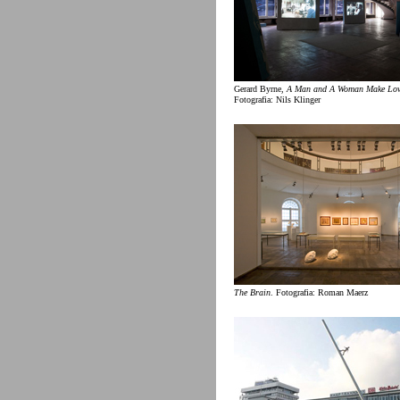
Gerard Byrne,
A Man and A Woman Make Lo
Fotografia: Nils Klinger
The Brain
. Fotografia: Roman Maerz