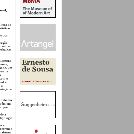
ssel,
ltura de
tísticas
se por
trução
creto e
trabalhos
a mostra,
 nome,
shöhe, um
tes da
s
 com o
hof é
 a
estação e
 trabalho
ambém em
so por
odeia
tipologia
es e
teceram e
ataforma