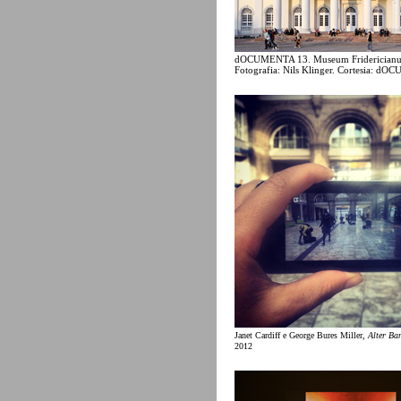
dOCUMENTA 13. Museum Friderician
Fotografia: Nils Klinger. Cortesia: d
Janet Cardiff e George Bures Miller,
Alter Ba
2012