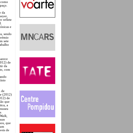
o como
spaço.
r da
meyer,
r reflete
l.
tónicas e
ra, sendo
 prémio
m sete
rabalho
o
parece
012) de
tir da
nto, com
zando
mínio
a de
e
(2012)
012) de
ção que
ica, a
 museu
s
 Walk
,
suas
hos, que
 um
veis de