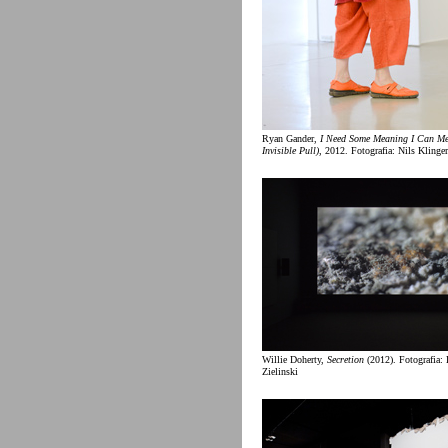
Ryan Gander,
I Need Some Meaning I Can Me
Invisible Pull)
, 2012. Fotografia: Nils Klinger
Willie Doherty,
Secretion
(2012). Fotografia: 
Zielinski