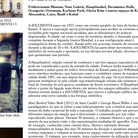
Fridericianum Museum, Neue Galerie, Hauptbanhof, Documenta-Halle,
Orangerie, Ottoneum, Karlsaue Park, Gloria Kino e outros espaços de Ka
Alexandria, Cairo, Banff e Kabul
um 2012.
OCUMENTA 13
A dOCUMENTA nasce em 1955 como um evento paralelo da feira de horticu
Kassel. À época a exposição servia principalmente para acolher as vertentes ar
excluídas pelo regime nacional-socialista, que as denominava de práticas
degeneradas. A cidade, tal como o resto do território alemão, é destruída qua
completo durante a Segunda Guerra Mundial, e a sua configuração atual é
consequência direta do conflito: Kassel sofre um processo extenso de recons
durante a década de 50 e 60. A dOCUMENTA faz parte desse movimento con
simbólico de renovação e apresenta, na sua décima terceira edição, diversos 
que questionam esse período.
A Hauptbanhof, estação central de comboios e um dos espaços expositivos d
pode ser considerada a porta de entrada da cidade. Embora tenha mantido o
atualmente a maior parte do tráfico ferroviário de Kassel passa por Wilhelm
novo interface moderno, que funciona como o verdadeiro centro de transpor
cidade desde 1991, um ano depois da reunificação do país. Os ecos histórico
parecem multiplicar-se pela cidade cuja transformação urbana não terminou
final do frenesim do pós-guerra, resultante do
boom económico
. A Hauptban
talvez o ponto de ligação mais direto, em termos dos espaços utilizados, entre
história recente alemã e a dOCUMENTA, que renova a utilização pública da 
adiciona uma nova camada à sua herança simbólica.
Alter Banhof Video Walk
(2012) de Janet Cardiff e George Bures Miller é um
paradigmático no que se refere a esse relacionamento com a história mas t
termos da linha curatorial de toda a exposição. O trabalho propõe um percur
diferentes espaços da estação que é direcionado e comentado por um vídeo
nhof Video Walk
,
reproduzido num iphone. Durante 30 minutos, o visitante observa o que o r
através da sua própria visão e das representações mediadas do aparelho. Esta 
de recepção, conhecida como
cinema físico
, liberta e sobrepõe diversas
temporalidades ao longo dos seus 30 minutos de duração e questiona situaçõ
eventos enquanto o visitante se encontra no espaço concreto onde estes acon
acontecem. O visitante, por exemplo, toma conhecimento da utilização da pl