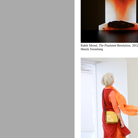
Rabih Mroué,
The Pixalated Revolution
, 2012
Henrik Stromberg