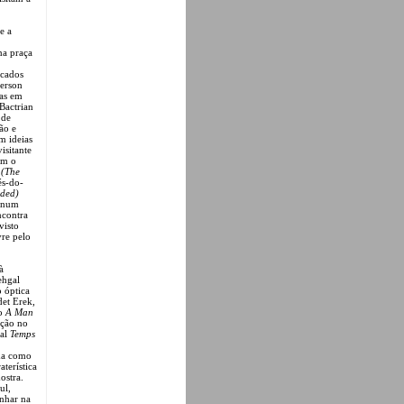
e a
na praça
icados
derson
ças em
 Bactrian
 de
ão e
m ideias
isitante
om o
 (The
és-do-
nded)
” num
ncontra
visto
vre pelo
à
ehgal
 óptica
et Erek,
eo
A Man
ição no
val
Temps
ma como
terística
ostra.
ul,
nhar na