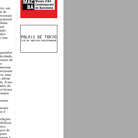
acto, um
de de
ecionais
uratorial
linha
 um
ição,
atro
t
(em
 questões
elocidade,
pontos de
to
nteresse
funcionam
ess
, uma
o adotar
o. A sua
ador da
ra forma
essante
erente.
 museu
o é
relações
mbólicas.
nico,
ipos de
parte
isitam à