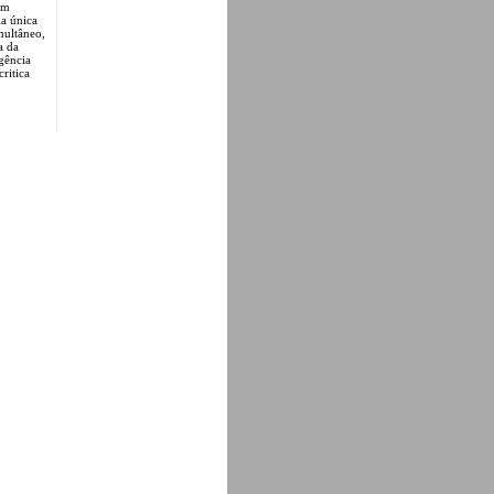
um
ia única
multâneo,
a da
gência
ritica