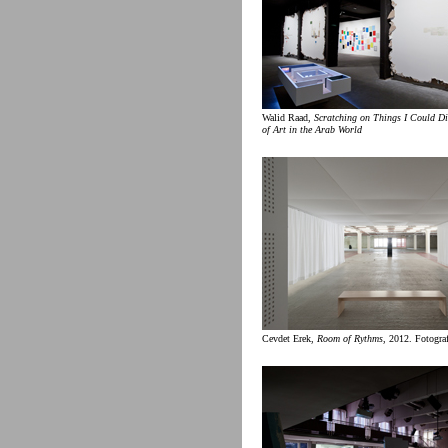
Walid Raad,
Scratching on Things I Could D
of Art in the Arab World
Cevdet Erek,
Room of Rythms
, 2012. Fotograf