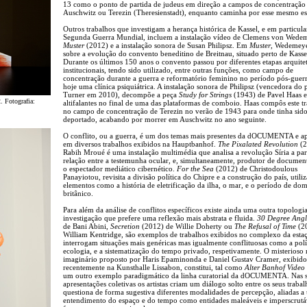
13 como o ponto de partida de judeus em direção a campos de concentraçã
Auschwitz ou Terezin (Theresienstadt), enquanto caminha por esse mesmo e
Outros trabalhos que investigam a herança histórica de Kassel, e em particula
Segunda Guerra Mundial, incluem a instalação vídeo de Clemens von Wede
Muster
(2012) e a instalação sonora de Susan Philipsz. Em
Muster
, Wedemeye
sobre a evolução do convento beneditino de Breitnau, situado perto de Kasse
Durante os últimos 150 anos o convento passou por diferentes etapas arquite
institucionais, tendo sido utilizado, entre outras funções, como campo de
concentração durante a guerra e reformatório feminino no período pós-guer
hoje uma clínica psiquiátrica. A instalação sonora de Philipsz (vencedora do
Turner em 2010), decompõe a peça
Study for Strings
(1943) de Pavel Haas e
. Fotografia:
altifalantes no final de uma das plataformas de comboio. Haas compôs este t
no campo de concentração de Terezin no verão de 1943 para onde tinha sid
deportado, acabando por morrer em Auschwitz no ano seguinte.
O conflito, ou a guerra, é um dos temas mais presentes da dOCUMENTA e a
em diversos trabalhos exibidos na Hauptbanhof.
The Pixalated Revolution
(2
Rabih Mroué é uma instalação multimédia que analisa a revolução Síria a par
relação entre a testemunha ocular, e, simultaneamente, produtor de docume
o espectador mediático cibernético.
For the Sea
(2012) de Christodoulous
Panayiotou, revisita a divisão política do Chipre e a construção do país, utili
elementos como a história de eletrificação da ilha, o mar, e o período de do
britânico.
Para além da análise de conflitos específicos existe ainda uma outra topologi
investigação que prefere uma reflexão mais abstrata e fluida.
30 Degree Angl
de Bani Abini,
Secretion
(2012) de Willie Doherty ou
The Refusal of Time
(2
William Kentridge, são exemplos de trabalhos exibidos no complexo da esta
interrogam situações mais genéricas mas igualmente conflituosas como a polít
ecologia, e a sistematização do tempo privado, respetivamente. O misterioso
imaginário proposto por Haris Epaminonda e Daniel Gustav Cramer, exibido
recentemente na Kunsthalle Lissabon, constitui, tal como
Alter Banhof Video
um outro exemplo paradigmático da linha curatorial da dOCUMENTA. Nas 
apresentações coletivas os artistas criam um diálogo solto entre os seus trabal
questiona de forma sugestiva diferentes modalidades de percepção, aliadas a
entendimento do espaço e do tempo como entidades maleáveis e imperscrutá