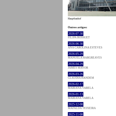
Hauptbanhof
Outros artigos:
2026-07-30
FILIPA BOSSUET
2026-06-30
ANA CAROLINA ESTEVES
2026-05-29
MANUELA HARGREAVES
2026-04-29
JAMES MAYOR
2026-03-26
CLÁUDIA HANDEM
2026-02-17
MARIANA VARELA
2026-01-13
MARIANA VARELA
2025-12-08
MAFALDA TEIXEIRA
2025-11-08