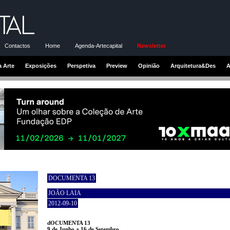
Contactos
Home
Agenda-Artecapital
Newsletter
a Arte
Exposições
Perspetiva
Preview
Opinião
Arquitetura&Des
A
DOCUMENTA 13
JOÃO LAIA
2012-09-10
dOCUMENTA 13
9 de Junho a 16 de Setembro