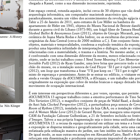
chegada a Kassel, como a sua dimensão inconsciente, reprimida.
Este espaço central, rotunda-aquário, inclui cerca de 30 objetos que vão desd
arqueologia informática, um computador macintosh anacrónico que,
paradoxalmente, mostra um vídeo dos acontecimentos da revolução egípcia 
Tahir a 25 de Janeiro de 2011, auto-retratos de Lee Miller na banheira do
apartamento de Hitler em 1945, objetos do Museu Nacional de Beirute danif
durante a guerra civil do Líbano (1975-90), um frágil filme de Tamara Hen
Sloshed Ballot & Anonymous Loan
(2011), objetos de Giorgio Morandi, pe
isavow: A History
cerâmica de Juana Marta Rodas e Julia Isidrez, ou as esculturas das princesas
originárias da Ásia Central (cerca de 2000 milénio a.C.). Este conjunto finito
objetos, materiais e temporalidades, condensa a explosão temática da exposiç
produz uma hipotética infinidade de interpretações e diálogos, onde se cruza
relacionadas com a materialidade, o trauma e a história. No mesmo andar, o v
é confrontado com uma dimensão diferente da mostra, menos relacionada c
objeto, onde se inclui trabalhos como
I Need Some Meaning I Can Memorize
Invisible Pull)
(2012) de Ryan Gander, uma leve brisa que percorre todo o r
chão do museu, ou a instalação sonora de Ceal Floyer
‘Til I get it right (ame
(2012), um
loop
que transforma a frase “I’ll just keep on / ‘Til I get it right
misto de esperança e pessimismo. Antes de se entrar no edifício, o visitante e
ainda a versão Ocuppy da dOCUMENTA, a dOcuppy, e um trabalho não pre
originalmente na exposição que cobre de tendas brancas o espaço deixado li
movimento de ocupação internacional.
É este interesse em perspectivas diferentes e, por vezes, opostas, que permite 
dOCUMENTA 13 agrupar trabalhos como a emotiva performance de Tino S
This Variation
(2012), o magnifico conjunto de peças de Walid Raad, a ilusão
de Anri Sala
Clocked Perspective
(2012), a perturbadora peça sonora de Cevd
ia: Nils Klinger
Room of Rythms
(2012), instalada no topo da loja C&A, ou a instalação víd
and A Woman Make Love
(2012) de Gerard Byrne, que inaugura uma expos
CAM da Fundação Calouste Gulbenkian, a 21 de Setembro incluída no festi
d’Images
. Talvez a sua própria fragmentação seja o único tema unificador da
dOCUMENTA 13: a recusa da equipa curatorial em utilizar um tema e a for
a exposição se dispersa temática e geograficamente pela cidade, seria uma cara
enfatizada pela utilização massiva do jardim, um fato inédito na história da m
De igual modo, as suas outras encarnações em Alexandria/Cairo, Banff e Kab
reforçam esta disseminação e produzem uma proposta impossível de acompa