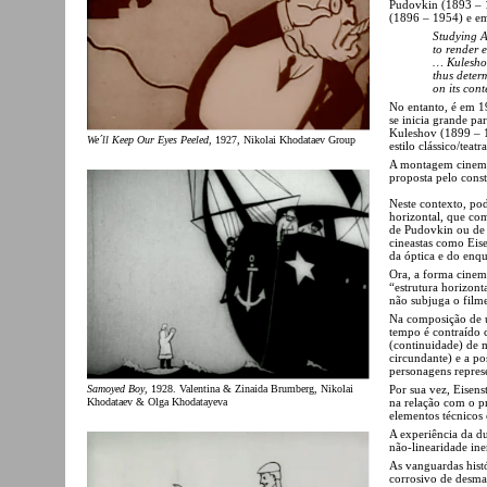
Pudovkin (1893 – 
(1896 – 1954) e e
Studying A
to render e
… Kuleshov
thus deter
on its cont
No entanto, é em 1
se inicia grande pa
Kuleshov (1899 – 1
We´ll Keep Our Eyes Peeled
, 1927, Nikolai Khodataev Group
estilo clássico/tea
A montagem cinemat
proposta pelo cons
Neste contexto, po
horizontal, que com
de Pudovkin ou de B
cineastas como Eise
da óptica e do enq
Ora, a forma cinema
“estrutura horizont
não subjuga o filme
Na composição de u
tempo é contraído 
(continuidade) de 
circundante) e a po
personagens repres
Samoyed Boy
, 1928. Valentina & Zinaida Brumberg, Nikolai
Por sua vez, Eisenst
Khodataev & Olga Khodatayeva
na relação com o p
elementos técnicos
A experiência da d
não-linearidade ine
As vanguardas hist
corrosivo de desma