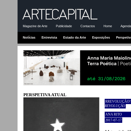
Magazine de Arte
Publicidade
Contactos
Home
Agenda-
Notícias
Entrevista
Estado da Arte
Exposições
Perspetiv
PERSPETIVA ATUAL
RREVOLUÇÃO! -
REVOLUÇÃO
ANA RITO
2017-07-17