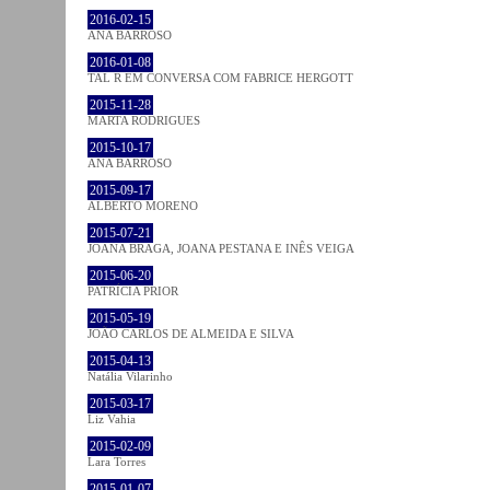
2016-02-15
ANA BARROSO
2016-01-08
TAL R EM CONVERSA COM FABRICE HERGOTT
2015-11-28
MARTA RODRIGUES
2015-10-17
ANA BARROSO
2015-09-17
ALBERTO MORENO
2015-07-21
JOANA BRAGA, JOANA PESTANA E INÊS VEIGA
2015-06-20
PATRÍCIA PRIOR
2015-05-19
JOÃO CARLOS DE ALMEIDA E SILVA
2015-04-13
Natália Vilarinho
2015-03-17
Liz Vahia
2015-02-09
Lara Torres
2015-01-07