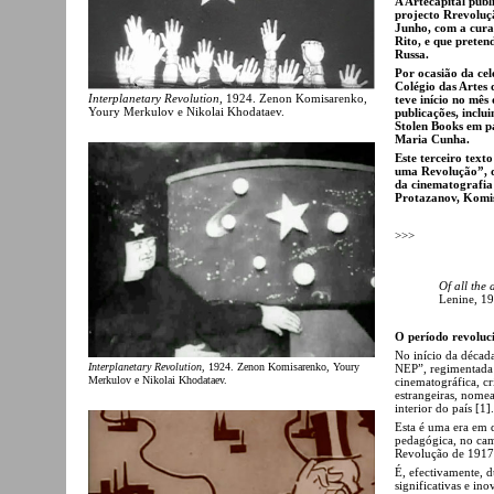
A Artecapital publ
projecto Rrevoluç
Junho, com a cura
Rito, e que preten
Russa.
Por ocasião da ce
Colégio das Artes
Interplanetary Revolution
, 1924. Zenon Komisarenko,
teve início no mês
Youry Merkulov e Nikolai Khodataev.
publicações, inclu
Stolen Books em pa
Maria Cunha.
Este terceiro text
uma Revolução”, q
da cinematografia 
Protazanov, Komis
>>>
Of all the 
Lenine, 19
O período revoluc
No início da décad
Interplanetary Revolution
, 1924. Zenon Komisarenko, Youry
NEP”, regimentada 
Merkulov e Nikolai Khodataev.
cinematográfica, c
estrangeiras, nome
interior do país [1].
Esta é uma era em 
pedagógica, no cam
Revolução de 1917
É, efectivamente, 
significativas e in