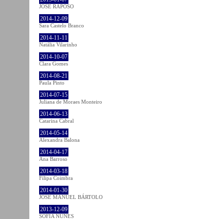
JOSÉ RAPOSO
2014-12-09
Sara Castelo Branco
2014-11-11
Natália Vilarinho
2014-10-07
Clara Gomes
2014-08-21
Paula Pinto
2014-07-15
Juliana de Moraes Monteiro
2014-06-13
Catarina Cabral
2014-05-14
Alexandra Balona
2014-04-17
Ana Barroso
2014-03-18
Filipa Coimbra
2014-01-30
JOSÉ MANUEL BÁRTOLO
2013-12-09
SOFIA NUNES