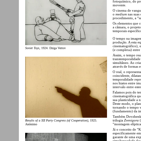
fotoquímico, do pr
movente.
O cinema de vangua
o
medium
nas suas 
procedimento, a “sua
Os elementos que c
a câmara, o projeto
temporais específic
O tempo na imagem 
produção. A esta e
cinematográfico), 
Soviet Toys
, 1924. Dziga Vertov
(e complexa) entre
Assim, o tempo real
transtemporalidade 
simultâneo. Ao cri
através de formas e
O real, o represent
coincidente, dilatan
temporalidade repr
nos hiatos entre im
intervalo entre estes
Falamos pois do t
cinematográfica que
sua plasticidade a 
Deste modo, o plan
tornando o tempo vi
(fundamento) da i
Também Dovzhenko
trilogia
Zvenigora
(
Results of a XII Party Congress (of Cooperation)
, 1925.
“montagem elíptica
Anónimo
Já o conceito de “
especificamente em
garante de uma expe
simultaneadade das