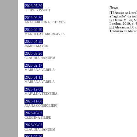
2026-07-30
Notas
FILIPA BOSSUET
[1]
Assiste-se à pro
a “agitação” da so
2026-06-30
[2]
Jamie Miller, So
ANA CAROLINA ESTEVES
London, 2010, p. 
[3]
Alexander Dovz
2026-05-29
Tradução de Marco
MANUELA HARGREAVES
2026-04-29
JAMES MAYOR
2026-03-26
CLÁUDIA HANDEM
2026-02-17
MARIANA VARELA
2026-01-13
MARIANA VARELA
2025-12-08
MAFALDA TEIXEIRA
2025-11-08
JOANA CONSIGLIERI
2025-10-05
CRISTINA FILIPE
2025-09-05
CLÁUDIA HANDEM
2025-07-30