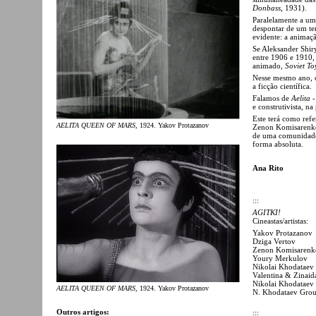
Donbass
, 1931).
Paralelamente a um 
despontar de um ter
evidente: a animaç
Se Aleksander Shir
entre 1906 e 1910,
animado,
Soviet To
Nesse mesmo ano, o
a ficção científica.
Falamos de
Aelita 
e construtivista, n
Este terá como refe
AELITA QUEEN OF MARS
, 1924. Yakov Protazanov
Zenon Komisarenko,
de uma comunidade 
forma absoluta.
Ana Rito
:::
AGITKI!
Cineastas/artistas:
Yakov Protazanov
Dziga Vertov
Zenon Komisarenk
Youry Merkulov
Nikolai Khodataev
Valentina & Zinai
Nikolai Khodataev
AELITA QUEEN OF MARS
, 1924. Yakov Protazanov
N. Khodataev Gro
Outros artigos:
:::