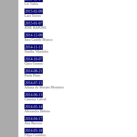
Liz Vahia
2015-02-09
Lara Torres
2015-01-07
JOSÉ RAPOSO
2014-12-09
Sara Castelo Branco
2014-11-11
Natália Vilarinho
2014-10-07
Clara Gomes
2014-08-21
Paula Pinto
2014-07-15
Juliana de Moraes Monteiro
2014-06-13
Catarina Cabral
2014-05-14
Alexandra Balona
2014-04-17
Ana Barroso
2014-03-18
Filipa Coimbra