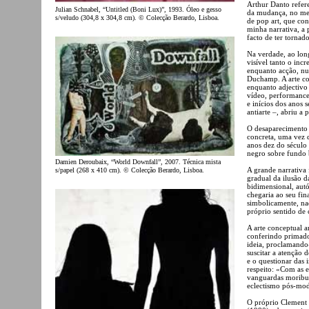
Arthur Danto refer
Julian Schnabel, “Untitled (Boni Lux)”, 1993. Óleo e gesso
da mudança, no meu
s/veludo (304,8 x 304,8 cm). © Colecção Berardo, Lisboa.
de pop art, que con
minha narrativa, a 
facto de ter tornad
Na verdade, ao long
visível tanto o inc
enquanto acção, nu
Duchamp. A arte co
enquanto adjectivo 
vídeo, performance,
e inícios dos anos s
antiarte –, abriu a 
O desaparecimento
concreta, uma vez 
anos dez do século
negro sobre fundo
Damien Deroubaix, “World Downfall”, 2007. Técnica mista
A grande narrativa
s/papel (268 x 410 cm). © Colecção Berardo, Lisboa.
gradual da ilusão da
bidimensional, au
chegaria ao seu fin
simbolicamente, nad
próprio sentido de 
A arte conceptual ar
conferindo primado
ideia, proclamando-
suscitar a atenção 
e o questionar das 
respeito: «Com as e
vanguardas moribun
eclectismo pós-mo
O próprio Clement 