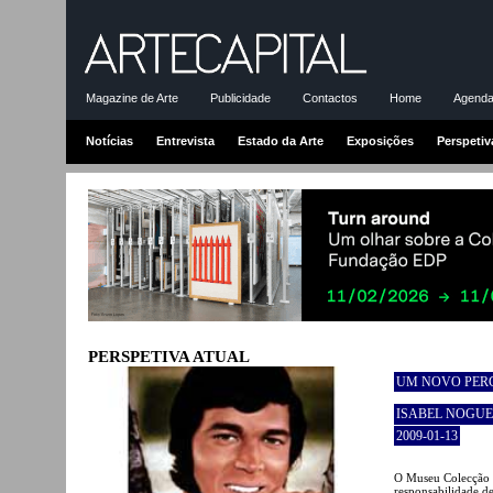
Magazine de Arte
Publicidade
Contactos
Home
Agenda-
Notícias
Entrevista
Estado da Arte
Exposições
Perspetiv
PERSPETIVA ATUAL
UM NOVO PER
ISABEL NOGUE
2009-01-13
O Museu Colecção 
responsabilidade de