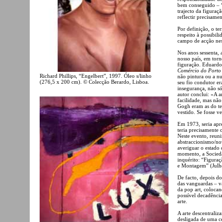
bem conseguido – “
trajecto da figuraç
reflectir precisamen
Por definição, o te
respeito à possibil
campo de acção nes
Nos anos sessenta, 
nosso país, em torn
figuração. Eduardo
Comércio do Porto
Richard Phillips, “Engelbert”, 1997. Óleo s/linho
não pintura ou a nu
(276,5 x 200 cm). © Colecção Berardo, Lisboa.
seu fio condutor er
insegurança, não só 
autor conclui: «A a
facilidade, mas nã
Gogh eram as do te
vestido. Se fosse v
Em 1973, seria apr
teria precisamente 
Neste evento, reun
abstraccionismo/no
averiguar o estado 
momento, a Socieda
inquérito: “Figura
e Montagem” (Julh
De facto, depois do
das vanguardas – v
da pop art, coloca
possível decadência
arte.
A arte descentraliza
desligada de uma ce