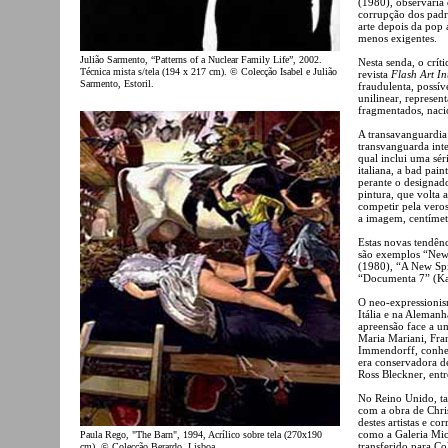
(1980), observaria
corrupção dos padr
arte depois da pop a
menos exigentes.
Julião Sarmento, “Patterns of a Nuclear Family Life”, 2002.
Nesta senda, o crít
Técnica mista s/tela (194 x 217 cm). © Colecção Isabel e Julião
revista
Flash Art In
Sarmento, Estoril.
fraudulenta, possív
unilinear, represen
fragmentados, nacio
A transavanguardia
transvanguarda int
qual inclui uma sé
italiana, a bad pai
perante o designado
pintura, que volta 
competir pela vero
a imagem, centíme
Estas novas tendên
são exemplos “New 
(1980), “A New Spir
“Documenta 7” (Kas
O neo-expressionis
Itália e na Alemanh
apreensão face a u
Maria Mariani, Fra
Immendorff, conhe
era conservadora d
Ross Bleckner, entr
No Reino Unido, ta
com a obra de Chri
destes artistas e co
como a Galeria Mic
Paula Rego, "The Barn", 1994, Acrílico sobre tela (270x190
transferido para C
cm). © Colecção Berardo, Lisboa