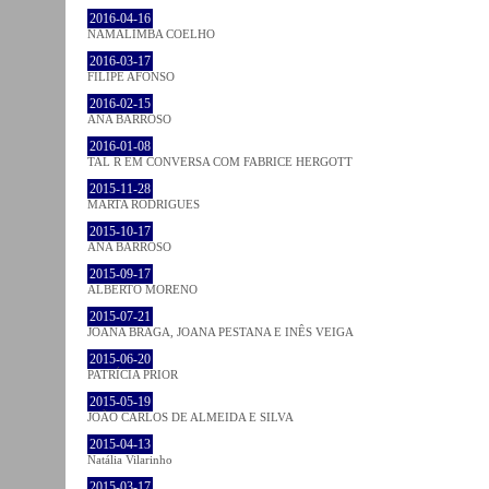
2016-04-16
NAMALIMBA COELHO
2016-03-17
FILIPE AFONSO
2016-02-15
ANA BARROSO
2016-01-08
TAL R EM CONVERSA COM FABRICE HERGOTT
2015-11-28
MARTA RODRIGUES
2015-10-17
ANA BARROSO
2015-09-17
ALBERTO MORENO
2015-07-21
JOANA BRAGA, JOANA PESTANA E INÊS VEIGA
2015-06-20
PATRÍCIA PRIOR
2015-05-19
JOÃO CARLOS DE ALMEIDA E SILVA
2015-04-13
Natália Vilarinho
2015-03-17