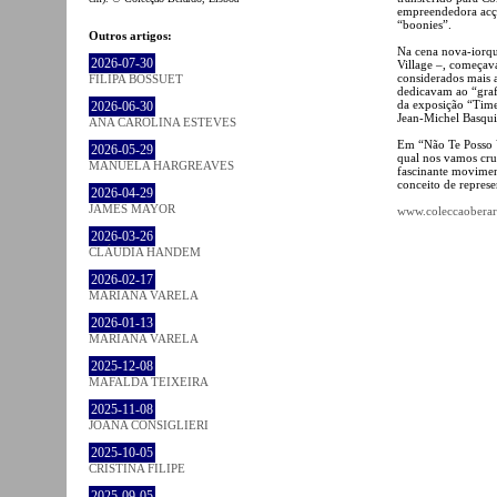
empreendedora acçã
“boonies”.
Outros artigos:
Na cena nova-iorqu
2026-07-30
Village –, começavam
considerados mais a
FILIPA BOSSUET
dedicavam ao “graf
da exposição “Tim
2026-06-30
Jean-Michel Basqu
ANA CAROLINA ESTEVES
Em “Não Te Posso V
2026-05-29
qual nos vamos cruz
MANUELA HARGREAVES
fascinante movimen
conceito de represe
2026-04-29
JAMES MAYOR
www.coleccaobera
2026-03-26
CLÁUDIA HANDEM
2026-02-17
MARIANA VARELA
2026-01-13
MARIANA VARELA
2025-12-08
MAFALDA TEIXEIRA
2025-11-08
JOANA CONSIGLIERI
2025-10-05
CRISTINA FILIPE
2025-09-05