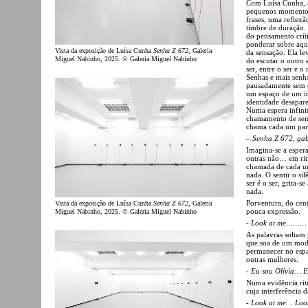
Com Luísa Cunha, a 
pequenos momentos
frases, uma reflexã
timbre de duração. 
do pensamento críti
ponderar sobre aqui
Vista da exposição de Luísa Cunha
Senha Z 672
, Galeria
da sensação. Ela le
Miguel Nabinho, 2025. © Galeria Miguel Nabinho
do escutar o outro
ser, entre o ser e 
Senhas e mais senha
pausadamente sem e
um espaço de um im
identidade desapar
Numa espera infinit
chamamento de senh
chama cada um para
–
Senha Z 672, gab
Imagina-se a esper
outras não… em rit
chamada de cada um
nada. O sentir o si
ser é o ser, grita-s
nada.
Porventura, do cen
Vista da exposição de Luísa Cunha
Senha Z 672
, Galeria
pouca expressão.
Miguel Nabinho, 2025. © Galeria Miguel Nabinho
-
Look at me……… 
As palavras soltam
que soa de um modo
permanecer no espaç
outras mulheres.
-
Eu sou Olívia… 
Numa evidência rit
cuja interferência 
-
Look at me… Loo