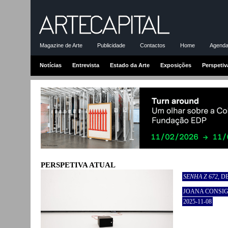
Magazine de Arte
Publicidade
Contactos
Home
Agenda-
Notícias
Entrevista
Estado da Arte
Exposições
Perspetiv
PERSPETIVA ATUAL
SENHA Z 672
, 
JOANA CONSIG
2025-11-08