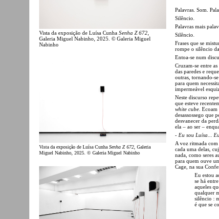
Palavras. Som. Pala
Silêncio.
Palavras mais pala
Vista da exposição de Luísa Cunha
Senha Z 672
,
Silêncio.
Galeria Miguel Nabinho, 2025. © Galeria Miguel
Frases que se mist
Nabinho
rompe o silêncio d
Entoa-se num discu
Cruzam-se entre as 
das paredes e reque
outras, tornando-s
para quem necessita
impermeável esqui
Neste discurso repe
que esteve recente
white cube
. Ecoam 
desassossego que p
desvanecer da perd
ela – ao ser – enqu
- Eu sou Luísa... 
A voz ritmada com 
Vista da exposição de Luísa Cunha
Senha Z 672
, Galeria
cada uma delas, cuj
Miguel Nabinho, 2025. © Galeria Miguel Nabinho
nada, como seres au
para quem ouve uma
Cage, na sua Confe
Eu estou a
se há entr
aqueles qu
qualquer 
silêncio : 
é que se co