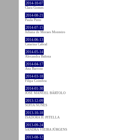
2014-10-07
Clara Gomes
2014-08-21
Paula Pinto
2014-07-15
Juliana de Moraes Monteiro
2014-06-13
Catarina Cabral
2014-05-14
Alexandra Balona
2014-04-17
Ana Barroso
2014-03-18
Filipa Coimbra
2014-01-30
JOSÉ MANUEL BÁRTOLO
2013-12-09
SOFIA NUNES
2013-10-18
ISADORA H. PITELLA
2013-09-24
SANDRA VIEIRA JÜRGENS
2013-08-12