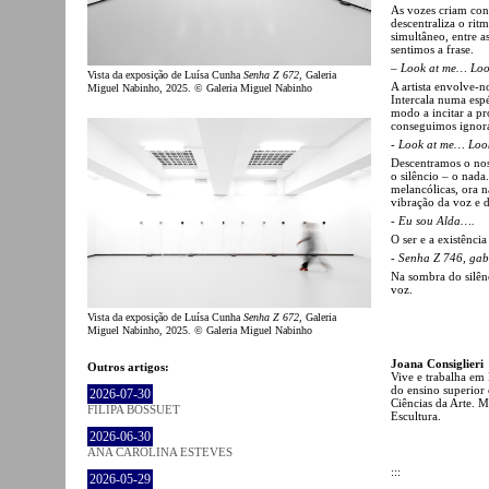
As vozes criam con
descentraliza o ri
simultâneo, entre as
sentimos a frase.
–
Look at me… Lo
Vista da exposição de Luísa Cunha
Senha Z 672
, Galeria
A artista envolve-
Miguel Nabinho, 2025. © Galeria Miguel Nabinho
Intercala numa espé
modo a incitar a p
conseguimos ignora
-
Look at me… Look
Descentramos o nos
o silêncio – o nad
melancólicas, ora n
vibração da voz e d
-
Eu sou Alda….
O ser e a existênci
-
Senha Z 746, gab
Na sombra do silênc
voz.
Vista da exposição de Luísa Cunha
Senha Z 672
, Galeria
Miguel Nabinho, 2025. © Galeria Miguel Nabinho
Joana Consiglieri
Outros artigos:
Vive e trabalha em L
do ensino superior
2026-07-30
Ciências da Arte. M
FILIPA BOSSUET
Escultura.
2026-06-30
ANA CAROLINA ESTEVES
:::
2026-05-29