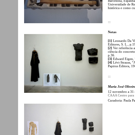
Barcelona, Espanha
Universidade de Ro
histórica e como c
:::
Notas
[1]
Leonardo Da Vin
Editores, S. L., p.
[2]
Ver referência a
ciência do concret
p.36.
[3]
Edward Eigen, 
[4]
Lévi-Strauss, “
Papirus Editora, 1
:::
Maria José Oliveir
12 novembro a 31
CAAA Centro para o
Curadoria: Paula P