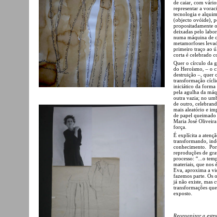
de caiar, com vário
representar a vora
tecnologia e alqui
(objecto ovóide), p
propositadamente o
deixadas pelo labor
numa máquina de co
metamorfoses levad
primeiro traço ao ú
corta é celebrado
Quer o círculo da 
do Heroísmo, – o c
destruição –, quer 
transformação cícl
iniciático da forma 
pela agulha da máqu
outra vazia; no um
de outro, celebran
mais aleatório e im
de papel queimado 
Maria José Oliveira
força.
É explícita a atenç
transformando, ind
conhecimento. Por 
reproduções de grav
processo: “...o tem
materiais, que nos
Eva, aproxima a vi
fazemos parte. Os o
já não existe, mas 
transformações que 
exposto.
Reorganizar a estr