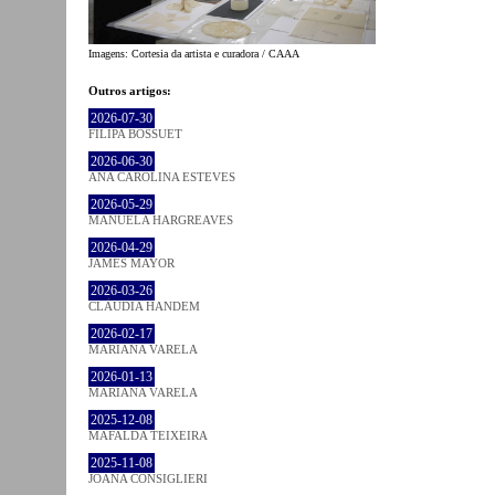
Imagens: Cortesia da artista e curadora / CAAA
Outros artigos:
2026-07-30
FILIPA BOSSUET
2026-06-30
ANA CAROLINA ESTEVES
2026-05-29
MANUELA HARGREAVES
2026-04-29
JAMES MAYOR
2026-03-26
CLÁUDIA HANDEM
2026-02-17
MARIANA VARELA
2026-01-13
MARIANA VARELA
2025-12-08
MAFALDA TEIXEIRA
2025-11-08
JOANA CONSIGLIERI