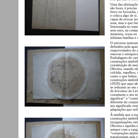
Uma das afirmações 
são bons; é preciso 
ferro ou borracha, 
e coloca algo de si
capaz de evocar in
nota, mas o que faz
Interessada no tran
seus usos, na compo
memória, cruza no 
infinitas famílias 
O universo instrume
definidos pela apar
reaproveitados do s
renovar e enriquece
Embalagens de cartã
construções simbóli
constituição de mem
Oliveira, usando e
colchão, espelhos, o
como o que bebeu em
construções simból
(2020) que aqui sã
se reduzem ao seu 
de
bricoleur
de Lévi
constituem o seu t
significar” e “cont
diferente do conjun
seu significado res
adaptações que sof
À medida que a ex
construções simbóli
reorganizações, ent
Oliveira e aqueles
sempre com a carga
“construções simbó
transformam pela v