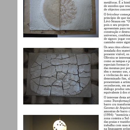
metáforas. É a hist
de enredos que resu
de objectos concre
O
bricoleur
começa 
princípio de que is
Lévi-Strauss em “O
pois o seu projecto
apresentam para re
construção e destru
universos, combinar
de signos: jogar co
caminho entre signi
Os seus ritos ofere
instalada dos mater
presente visível, os
Oliveira se interes
como as tampas e p
especiais formas (e
das mesmas por pess
têm o mesmo uso, m
e vivências do seu 
determinado fim, s
presenteiam a arti
reconhecem, em amb
diálogo produz uma 
equivalente à dos o
O interesse desta a
como
Transformaç
barro cru transfor
Gavetas de Arquiv
amostras de barro c
(1994): “memória c
zona costeira a Sul
das praias e trazid
trabalha com suas 
na linguagem própr