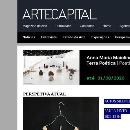
Magazine de Arte
Publicidade
Contactos
Home
Agenda-
Notícias
Entrevista
Estado da Arte
Exposições
Perspetiv
PERSPETIVA ATUAL
ACTOS SILENC
PAULA PINTO
2022-12-04