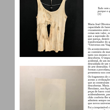
Tudo vem d
porque o q
[1]
Maria José Oliveira
capacidade de fazer
cruzamentos entre u
coisas sem valor, 
que a supressão de 
que pareça, destrói
transformador do qu
“Universos em Vi
Os acontecimentos q
ao contrário de mui
tanto nos museus c
descoberta. O impul
acidental, de um m
descuidada de um v
de arte destruídas
formas a porcelana,
presenteou-nos com
Os fragmentos de c
acesso a civilizaçõ
que as construíram
descobertas. Maria 
Heroísmo, nos Açor
peças de barro cozi
acidentalmente, pas
chão conferiu-lhe 
admitem sempre nov
que novos universo
Foi a irreprimível 