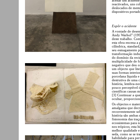
aceitar um acident
reactivados, uns co
deslocados de memór
dispositivos porta
Expôr o acidente
A vontade de dese
Andy Warhol” (1995)
deste trabalho. Co
esta obra encena a
cilíndrica, standard
seu esmagamento pr
transformação indus
do domínio da reci
multiplicidade de 
negativo que deu or
um objecto que lite
suas formas interio
porcelana líquida e
destrutiva de uma c
história, lembra-no
pouco perceptível 
científicas causas 
[3] Continuar a que
ocultar, proporcion
Os objectos e materi
amalgama que decret
recorrentemente sob
história são ambas
fisionomia das traç
ecossistemas para 
nos trópicos; esta h
melhor qualidade e
seda, como se se tr
habilidade para per