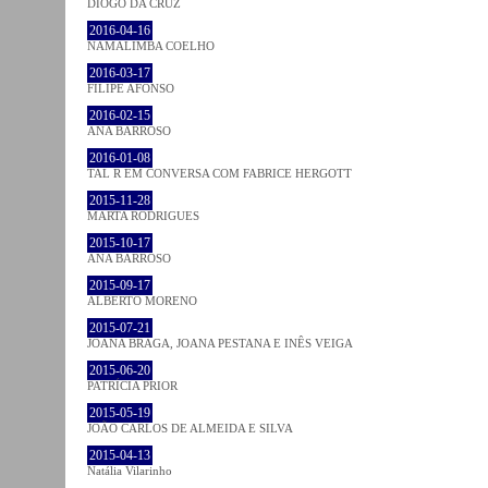
DIOGO DA CRUZ
2016-04-16
NAMALIMBA COELHO
2016-03-17
FILIPE AFONSO
2016-02-15
ANA BARROSO
2016-01-08
TAL R EM CONVERSA COM FABRICE HERGOTT
2015-11-28
MARTA RODRIGUES
2015-10-17
ANA BARROSO
2015-09-17
ALBERTO MORENO
2015-07-21
JOANA BRAGA, JOANA PESTANA E INÊS VEIGA
2015-06-20
PATRÍCIA PRIOR
2015-05-19
JOÃO CARLOS DE ALMEIDA E SILVA
2015-04-13
Natália Vilarinho