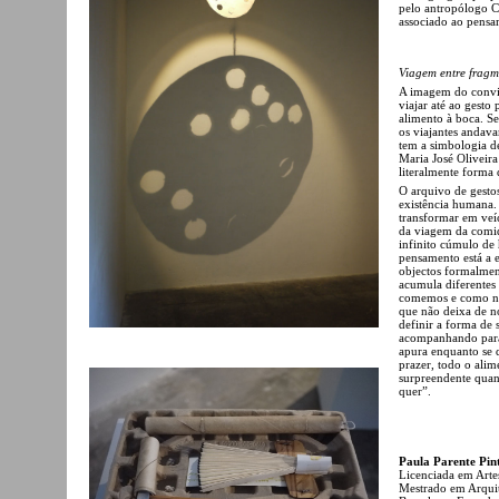
pelo antropólogo Cl
associado ao pensa
Viagem entre fragm
A imagem do convit
viajar até ao gesto 
alimento à boca. 
os viajantes andava
tem a simbologia de
Maria José Oliveira
literalmente forma
O arquivo de gesto
existência humana. 
transformar em veíc
da viagem da comid
infinito cúmulo de 
pensamento está a e
objectos formalmen
acumula diferentes
comemos e como no
que não deixa de no
definir a forma de 
acompanhando paral
apura enquanto se 
prazer, todo o alim
surpreendente quan
quer”.
Paula Parente Pin
Licenciada em Artes
Mestrado em Arquit