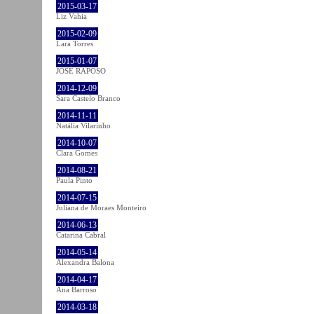
2015-03-17
Liz Vahia
2015-02-09
Lara Torres
2015-01-07
JOSÉ RAPOSO
2014-12-09
Sara Castelo Branco
2014-11-11
Natália Vilarinho
2014-10-07
Clara Gomes
2014-08-21
Paula Pinto
2014-07-15
Juliana de Moraes Monteiro
2014-06-13
Catarina Cabral
2014-05-14
Alexandra Balona
2014-04-17
Ana Barroso
2014-03-18