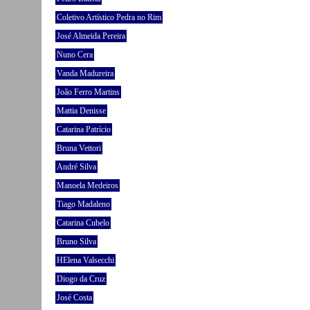
Coletivo Artístico Pedra no Rim
José Almeida Pereira
Nuno Cera
Vanda Madureira
João Ferro Martins
Mattia Denisse
Catarina Patrício
Bruna Vettori
André Silva
Manoela Medeiros
Tiago Madaleno
Catarina Cubelo
Bruno Silva
HElena Valsecchi
Diogo da Cruz
José Costa