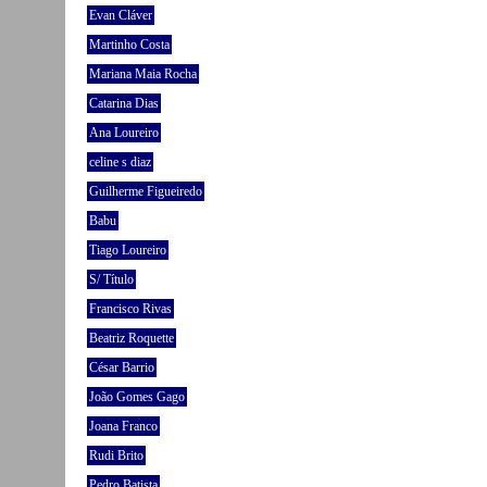
Evan Cláver
Martinho Costa
Mariana Maia Rocha
Catarina Dias
Ana Loureiro
celine s diaz
Guilherme Figueiredo
Babu
Tiago Loureiro
S/ Título
Francisco Rivas
Beatriz Roquette
César Barrio
João Gomes Gago
Joana Franco
Rudi Brito
Pedro Batista