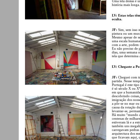
Uma tela destas é u
história mais longa
LV: Estas telas tê
oculta.
JF:
Sim, sem isso n
pintura ou um mura
Mesmo apesar de se
uma escala humana
com a arte, podem 
Eu não preciso de p
dias, uma semana o
tela que determina 
LV: Chegaste a Por
JF:
Cheguei com tr
partida. Nesse temp
Portugal é este tip
é só século X ou XV
em que a humanidad
descobrindo coisas
imigração dos nosso
a pôr-se no mar ou 
causa da rotação do
levantar-se, perma
Há muito “mundo an
centenas de milhar
estiveram lá e a e
também uns megalito
carregavam pedras 
arquitectura dos me
que ficavam aqui, 