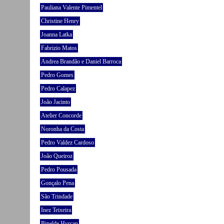
Pauliana Valente Pimentel
Christine Henry
Joanna Latka
Fabrizio Matos
Andrea Brandão e Daniel Barroca
Pedro Gomes
Pedro Calapez
João Jacinto
Atelier Concorde
Noronha da Costa
Pedro Valdez Cardoso
João Queiroz
Pedro Pousada
Gonçalo Pena
São Trindade
Inez Teixeira
Binelde Hyrcan