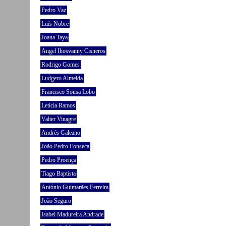
Pedro Vaz
Luís Nobre
Joana Taya
Angel Ihosvanny Cisneros
Rodrigo Gomes
Ludgero Almeida
Francisco Sousa Lobo
Letícia Ramos
Valter Vinagre
Andrés Galeano
João Pedro Fonseca
Pedro Proença
Tiago Baptista
António Guimarães Ferreira
João Seguro
Isabel Madureira Andrade