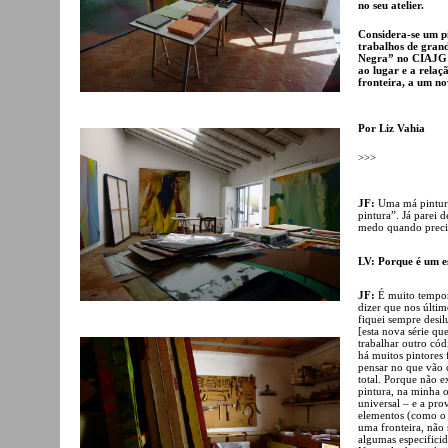
no seu atelier.
Considera-se um p
trabalhos de grand
Negra” no CIAJG 
ao lugar e a relaçã
fronteira, a um no
Por Liz Vahia
>>>
JF:
Uma má pintur
pintura”. Já parei 
medo quando preci
LV: Porque é um e
JF:
É muito tempor
dizer que nos últim
fiquei sempre desi
[esta nova série qu
trabalhar outro cód
há muitos pintores 
pensar no que vão 
total. Porque não ex
pintura, na minha 
universal – e a pro
elementos (como o t
uma fronteira, não 
algumas especifici