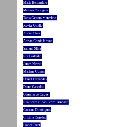
Maria Bernardino
Melissa Rodrigues
Tânia Geiroto Marcelino
Xavier Ovídio
André Alves
Adrian Conde Novoa
Samuel Silva
Rui Castanho
James Newitt
Mariana Gomes
Daniel Fernandes
Diana Carvalho
Giammarco Cugusi
Rita Senra e João Pedro Trindade
Catarina Domingues
Cristina Regadas
Lionel Cruet