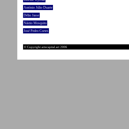
António Júlio Duarte
Délio Jasse
Nástio Mosquito
José Pedro Cortes
© Copyright artecapital.art 2006