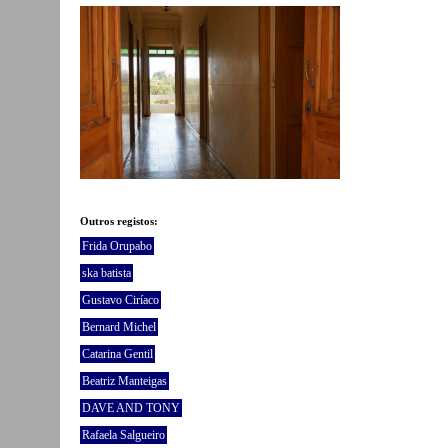
Outros registos:
Frida Orupabo
ska batista
Gustavo Ciríaco
Bernard Michel
Catarina Gentil
Beatriz Manteigas
DAVE AND TONY
Rafaela Salgueiro