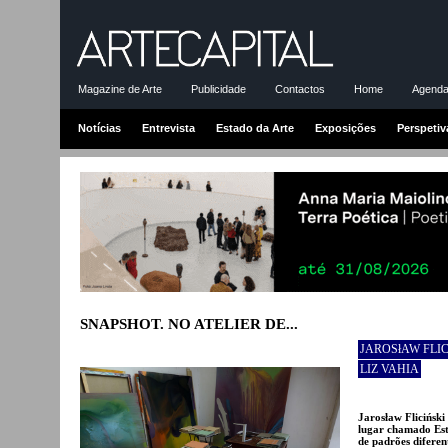
Magazine de Arte
Publicidade
Contactos
Home
Agenda-
Notícias
Entrevista
Estado da Arte
Exposições
Perspetiv
SNAPSHOT. NO ATELIER DE...
JAROSłAW FLIC
LIZ VAHIA
Jarosław Flicińsk
lugar chamado Est
de padrões difere