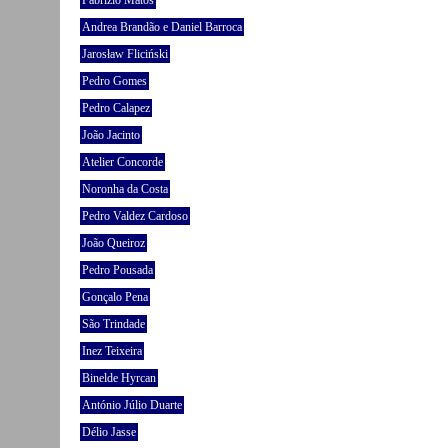
Fabrizio Matos
Andrea Brandão e Daniel Barroca
Jarosław Fliciński
Pedro Gomes
Pedro Calapez
João Jacinto
Atelier Concorde
Noronha da Costa
Pedro Valdez Cardoso
João Queiroz
Pedro Pousada
Gonçalo Pena
São Trindade
Inez Teixeira
Binelde Hyrcan
António Júlio Duarte
Délio Jasse