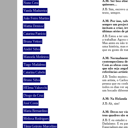
A.M: Ser boa obser
Nuno Cera
quisesses…
J.T:
Sim, escrevo a
Vanda Madureira
texto, sempre.
João Ferro Martins
A.M: Por isso, tal
sempre um projecto
Mattia Denisse
incitam a criar, i
últimas séries de p
Catarina Patrício
J.T:
Estou a ter um
a trabalhar. Agora 
Bruna Vettori
Mas antes eu não tr
uma história, mas 
André Silva
que eu gosto de trat
Manoela Medeiros
A.M: Normalmente,
contemporânea de 
Tiago Madaleno
Com as obras com 
que não seja angol
referências artísti
Catarina Cubelo
J.T:
Tenho muitos a
Bruno Silva
um artista, o Carl
pessoa que eu conh
todos os dias ver 
HElena Valsecchi
um bocado diferent
Diogo da Cruz
A.M: Na Holanda e
José Costa
J.T:
Ah, sim!
Maria Bernardino
A.M: Deves ter vi
teus quadros são s
Melissa Rodrigues
J.T:
E eu estudei o
Dadaísmo. E eu pas
Tânia Geiroto Marcelino
Especializei-me em 