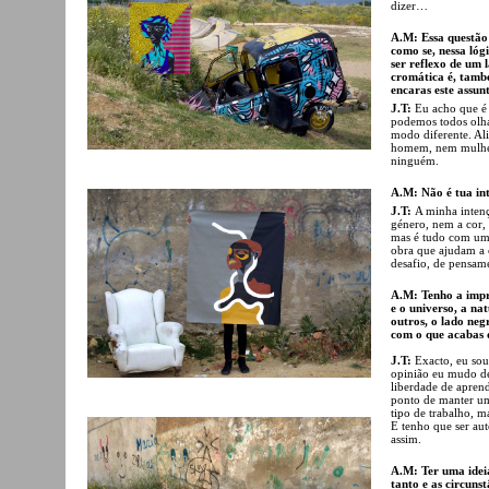
dizer…
A.M: Essa questão 
como se, nessa lóg
ser reflexo de um 
cromática é, també
encaras este assun
J.T:
Eu acho que é 
podemos todos olha
modo diferente. Ali
homem, nem mulher
ninguém.
A.M: Não é tua int
J.T:
A minha intenç
género, nem a cor, 
mas é tudo com uma
obra que ajudam a 
desafio, de pensam
A.M: Tenho a impre
e o universo, a na
outros, o lado negr
com o que acabas 
J.T:
Exacto, eu so
opinião eu mudo de 
liberdade de apren
ponto de manter um
tipo de trabalho, m
E tenho que ser au
assim.
A.M: Ter uma idei
tanto e as circuns