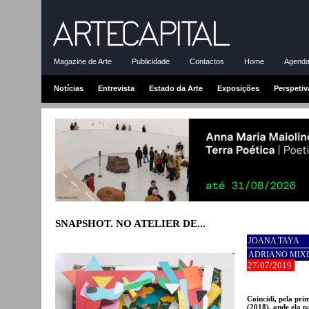
Magazine de Arte
Publicidade
Contactos
Home
Agenda-
Notícias
Entrevista
Estado da Arte
Exposições
Perspetiv
SNAPSHOT. NO ATELIER DE...
JOANA TAYA
ADRIANO MIX
27/07/2019
Coincidi, pela pr
(2018), onde ela p