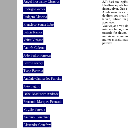
Angel Ihosvanny Cisneros
J.T:
Está em inglês
Ele disse aquela fr
desenvolver. Que
Rodrigo Gomes
Ainda nem fiz a co
de dizer aos meus f
Ludgero Almeida
talvez, utilizar um
acontecer.
Francisco Sousa Lobo
Vou viajar e vou d
mês, em férias, mas
Letícia Ramos
passado fiz alguns,
murais são como as
muitos murais, mas
Valter Vinagre
paredes.
Andrés Galeano
João Pedro Fonseca
Pedro Proença
Tiago Baptista
António Guimarães Ferreira
João Seguro
Isabel Madureira Andrade
Fernando Marques Penteado
Virgílio Ferreira
Antonio Fiorentino
Alexandre Conefrey