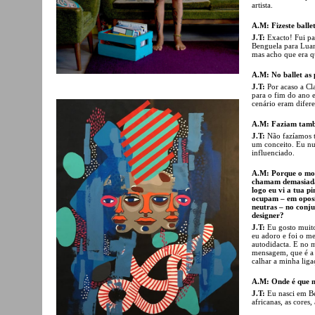
artista.
A.M: Fizeste ball
J.T:
Exacto! Fui pa
Benguela para Luan
mas acho que era qu
A.M: No ballet as
J.T:
Por acaso a Cl
para o fim do ano e
cenário eram difere
A.M: Faziam també
J.T:
Não fazíamos t
um conceito. Eu nu
influenciado.
A.M: Porque o modo
chamam demasiadam
logo eu vi a tua pi
ocupam – em oposi
neutras – no conj
designer?
J.T:
Eu gosto muito
eu adoro e foi o m
autodidacta. E no m
mensagem, que é a 
calhar a minha liga
A.M: Onde é que n
J.T:
Eu nasci em Be
africanas, as cores, 