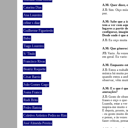
A.M: Quer dizer, e
Catarina Dias
J.T:
Sim. Oiço músi
paz.
Ana Loureiro
A.M: Sabe que a id
celine s diaz
tem a ver com aqui
lugares a partir d
Guilherme Figueiredo
configurar, imagin
Desde onde é que n
Babu
J.T:
Eu oiço muita
Tiago Loureiro
A.M: Que géneros
JT:
Vario. Às veze
S/ Título
em geral. Eu vario 
Francisco Rivas
A.M: Enquanto es
Beatriz Roquette
J.T:
Estou a trabalh
música há muita po
quando estou a and
César Barrio
observar, vêm muita
João Gomes Gago
A.M: E o que é que
anotações?
Joana Franco
J.T:
Gosto de obser
Rudi Brito
frases e oiço o que
Luanda, estar a ver
inspira-me muito e 
Pedro Batista
E depois, pronto, t
- eu gosto muito de
Coletivo Artístico Pedra no Rim
e penso, e às vezes
fazer críticas, pens
José Almeida Pereira