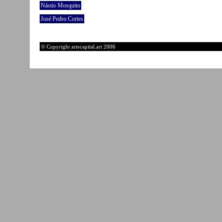
Nástio Mosquito
José Pedro Cortes
© Copyright artecapital.art 2006