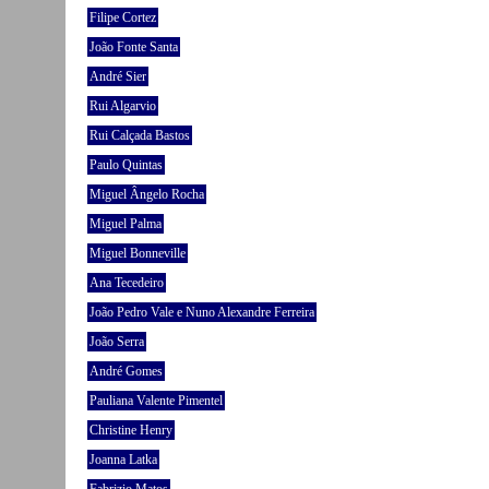
Filipe Cortez
João Fonte Santa
André Sier
Rui Algarvio
Rui Calçada Bastos
Paulo Quintas
Miguel Ângelo Rocha
Miguel Palma
Miguel Bonneville
Ana Tecedeiro
João Pedro Vale e Nuno Alexandre Ferreira
João Serra
André Gomes
Pauliana Valente Pimentel
Christine Henry
Joanna Latka