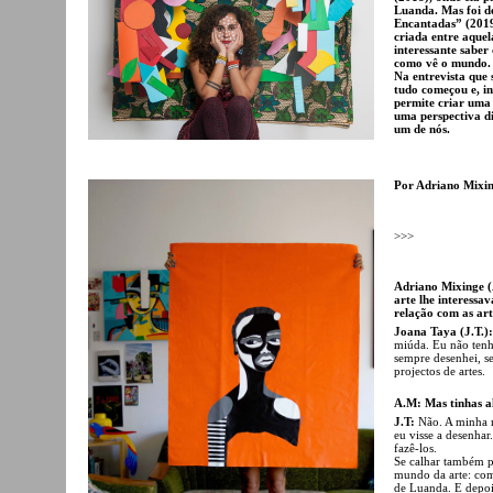
Luanda. Mas foi d
Encantadas” (2019
criada entre aquel
interessante saber
como vê o mundo.
Na entrevista que 
tudo começou e, in
permite criar uma 
uma perspectiva di
um de nós.
Por Adriano Mixi
>>>
Adriano Mixinge (
arte lhe interessa
relação com as arte
Joana Taya (J.T.):
miúda. Eu não tenh
sempre desenhei, se
projectos de artes.
A.M: Mas tinhas al
J.T:
Não. A minha 
eu visse a desenha
fazê-los.
Se calhar também po
mundo da arte: com
de Luanda. E depoi