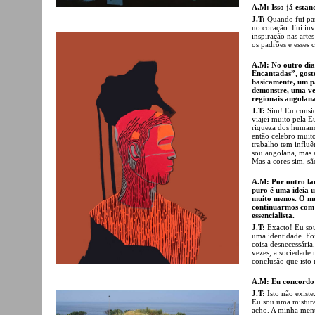
A.M: Isso já esta
J.T:
Quando fui par
no coração. Fui in
inspiração nas artes
os padrões e esses 
A.M: No outro dia,
Encantadas”, goste
basicamente, um pa
demonstre, uma vez
regionais angolana
J.T:
Sim! Eu consid
viajei muito pela E
riqueza dos humanos
então celebro muit
trabalho tem influê
sou angolana, mas 
Mas a cores sim, sã
A.M: Por outro lad
puro é uma ideia 
muito menos. O mu
continuarmos com 
essencialista.
J.T:
Exacto! Eu sou
uma identidade. Foi
coisa desnecessária
vezes, a sociedade
conclusão que isto
A.M: Eu concordo 
J.T:
Isto não exist
Eu sou uma mistura
acho. A minha ment