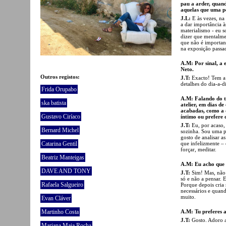
pau a arder, quand
aquelas que uma pe
J.L:
E às vezes, na 
a dar importância à
materialismo - eu s
dizer que mentalme
que não é importan
na exposição passa
A.M: Por sinal, a 
Neto.
Outros registos:
J.T:
Exacto! Tem a 
detalhes do dia-a-d
Frida Orupabo
A.M: Falando do te
ska batista
atelier, em dias de
acabadas, como a d
Gustavo Ciríaco
íntimo ou prefere 
J.T:
Eu, por acaso,
Bernard Michel
sozinha. Sou uma p
gosto de analisar 
que infelizmente –
Catarina Gentil
forçar, meditar.
Beatriz Manteigas
A.M: Eu acho que é
DAVE AND TONY
J.T:
Sim! Mas, não 
só e não a pensar.
Rafaela Salgueiro
Porque depois cria
necessários e quan
muito.
Evan Cláver
A.M: Tu preferes a
Martinho Costa
J.T:
Gosto. Adoro a
Mariana Maia Rocha