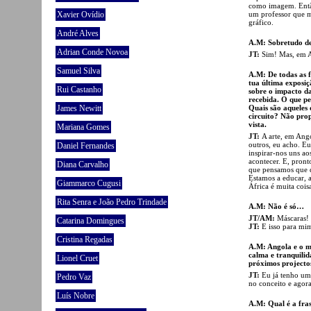
como imagem. Então
um professor que m
Xavier Ovídio
gráfico.
André Alves
A.M: Sobretudo de
Adrian Conde Novoa
JT:
Sim! Mas, em A
Samuel Silva
A.M: De todas as f
tua última exposi
Rui Castanho
sobre o impacto da
recebida. O que pe
Quais são aqueles 
James Newitt
circuito? Não prop
vista.
Mariana Gomes
JT:
A arte, em Ango
outros, eu acho. E
Daniel Fernandes
inspirar-nos uns aos
acontecer. E, pron
Diana Carvalho
que pensamos que de
Estamos a educar, a
Giammarco Cugusi
África é muita cois
Rita Senra e João Pedro Trindade
A.M: Não é só…
JT/AM:
Máscaras!
Catarina Domingues
JT:
E isso para mim
Cristina Regadas
A.M: Angola e o m
calma e tranquilid
Lionel Cruet
próximos projecto
JT:
Eu já tenho um 
Pedro Vaz
no conceito e agor
Luís Nobre
A.M: Qual é a fras