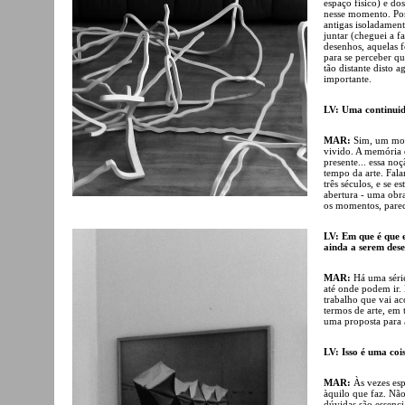
espaço físico) e do
nesse momento. Pos
antigas isoladament
juntar (cheguei a fa
desenhos, aquelas fo
para se perceber q
tão distante disto 
importante.
LV: Uma continui
MAR:
Sim, um mov
vivido. A memória
presente... essa n
tempo da arte. Fal
três séculos, e se 
abertura - uma obr
os momentos, parec
LV: Em que é que 
ainda a serem dese
MAR:
Há uma série
até onde podem ir. 
trabalho que vai ac
termos de arte, em 
uma proposta para 
LV: Isso é uma coi
MAR:
Às vezes esp
àquilo que faz. Nã
dúvidas são essenci