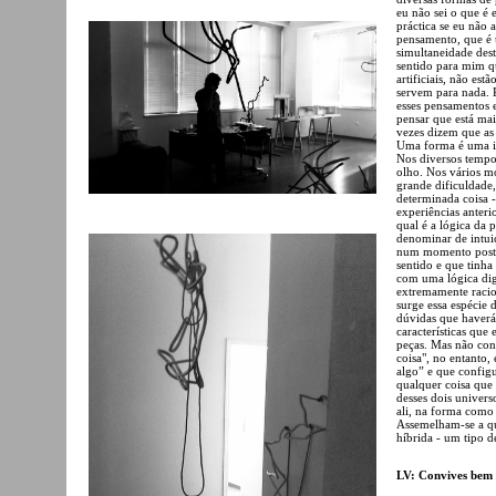
eu não sei o que é 
práctica se eu não
pensamento, que é 
simultaneidade des
sentido para mim qu
artificiais, não es
servem para nada. P
esses pensamentos 
pensar que está mai
vezes dizem que as 
Uma forma é uma id
Nos diversos temp
olho. Nos vários m
grande dificuldade
determinada coisa 
experiências anteri
qual é a lógica da 
denominar de intuiç
num momento poster
sentido e que tinh
com uma lógica dig
extremamente racion
surge essa espécie 
dúvidas que haverá
características que
peças. Mas não con
coisa", no entanto,
algo” e que configu
qualquer coisa que
desses dois univer
ali, na forma como
Assemelham-se a qu
híbrida - um tipo 
LV: Convives bem 