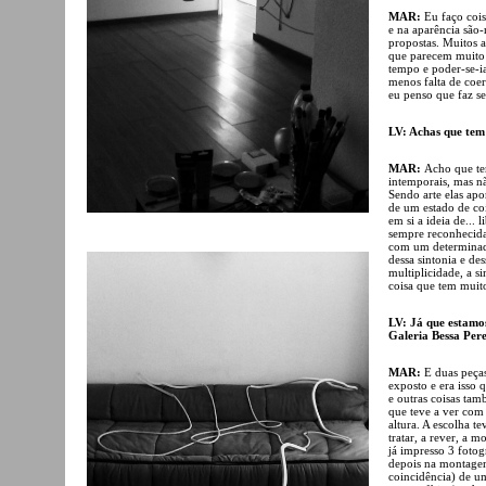
MAR:
Eu faço cois
e na aparência são-
propostas. Muitos a
que parecem muito 
tempo e poder-se-i
menos falta de coe
eu penso que faz se
LV: Achas que tem
MAR:
Acho que te
intemporais, mas n
Sendo arte elas ap
de um estado de co
em si a ideia de...
sempre reconhecida
com um determinad
dessa sintonia e de
multiplicidade, a s
coisa que tem muit
LV: Já que estamos
Galeria Bessa Pere
MAR:
E duas peças
exposto e era isso 
e outras coisas ta
que teve a ver com 
altura. A escolha te
tratar, a rever, a 
já impresso 3 fotog
depois na montagem
coincidência) de um