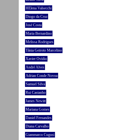
HElena Valsecchi
Diogo da Cruz
José Costa
Maria Bernardino
Melissa Rodrigues
Tânia Geiroto Marcelino
Xavier Ovídio
André Alves
Adrian Conde Novoa
Samuel Silva
Rui Castanho
James Newitt
Mariana Gomes
Daniel Fernandes
Diana Carvalho
Giammarco Cugusi