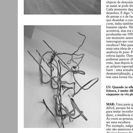
objecto de determin
se assim se pode di
Cada momento daqu
desenhos. E digo 
de pensar e o de fa
que desenhar a curv
corte, tinha també
bastante rápido. Nã
acontecia, mas era 
produzidas em 1992
um momento anterio
interroguei-me como
escultura? Mas pare
mais uma ideia de 
ausência de peso. P
referia àquilo. Out
poderem parecer ób
resto, mas depois à
ao próprio espect
fazer - uma actuali
desmaterialização,
tem uma forma fixa
LV: Quando tu olh
feitura, é muito d
enquanto tu vês pla
MAR:
Uma parte gr
difícil, porque há
para tentar reconh
dizer, a tendência 
Às vezes as pessoa
ser uma escultura.
Por exemplo, nalgu
não são anteriores 
diversas formas de 