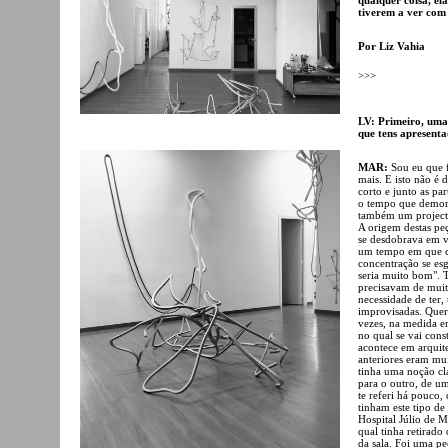
tiverem a ver com
Por Liz Vahia
>>>
LV: Primeiro, uma
que tens apresenta
MAR:
Sou eu que f
mais. E isto não é 
corto e junto as pa
o tempo que demora
também um projecto 
A origem destas pe
se desdobrava em 
um tempo em que c
concentração se esg
seria muito bom". T
precisavam de muito
necessidade de ter
improvisadas. Quer 
vezes, na medida e
no qual se vai cons
acontece em arquit
anteriores eram mui
tinha uma noção cl
para o outro, de um
te referi há pouco,
tinham este tipo de
Hospital Júlio de M
qual tinha retirado
da sala. Foi uma p