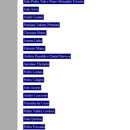
João Pedro Vale e Nuno Alexandre Ferreira
João Serra
André Gomes
Pauliana Valente Pimentel
Christine Henry
Joanna Latka
Fabrizio Matos
Andrea Brandão e Daniel Barroca
Jarosław Fliciński
Pedro Gomes
Pedro Calapez
João Jacinto
Atelier Concorde
Noronha da Costa
Pedro Valdez Cardoso
João Queiroz
Pedro Pousada