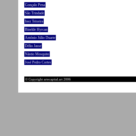
Gonçalo Pena
São Trindade
Inez Teixeira
Binelde Hyrcan
António Júlio Duarte
Délio Jasse
Nástio Mosquito
José Pedro Cortes
© Copyright artecapital.art 2006