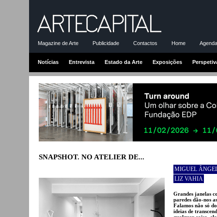
Magazine de Arte
Publicidade
Contactos
Home
Agenda-
Notícias
Entrevista
Estado da Arte
Exposições
Perspetiv
SNAPSHOT. NO ATELIER DE...
MIGUEL ÂNGE
LIZ VAHIA
Grandes janelas c
paredes dão-nos as
Falamos não só do 
ideias de transcen
qualquer coisa, el