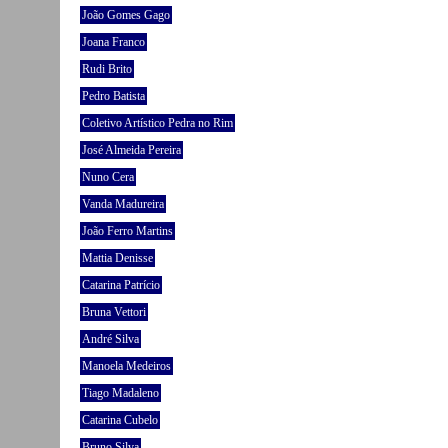
João Gomes Gago
Joana Franco
Rudi Brito
Pedro Batista
Coletivo Artístico Pedra no Rim
José Almeida Pereira
Nuno Cera
Vanda Madureira
João Ferro Martins
Mattia Denisse
Catarina Patrício
Bruna Vettori
André Silva
Manoela Medeiros
Tiago Madaleno
Catarina Cubelo
Bruno Silva