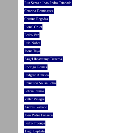
Rita Senra e João Pedro Trindade
Catarina Domingues
Cristina Regadas
Lionel Cruet
Pedro Vaz
Luís Nobre
Joana Taya
Angel Ihosvanny Cisneros
Rodrigo Gomes
Ludgero Almeida
Francisco Sousa Lobo
Letícia Ramos
Valter Vinagre
Andrés Galeano
João Pedro Fonseca
Pedro Proença
Tiago Baptista