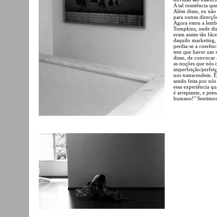
A tal resistência q
Além disso, eu não
para outras direcçõ
Agora estou a lem
Tompkins, onde diz
eram assim tão fáce
daquilo marketing, 
perdia-se a coerênc
tem que haver um s
disso, de convocar
as noções que nós 
imperfeição/perfeiç
nos transcendem. É 
sendo feita por nó
essa experiência q
é arrepiante, e pe
humano!" Sentimos,