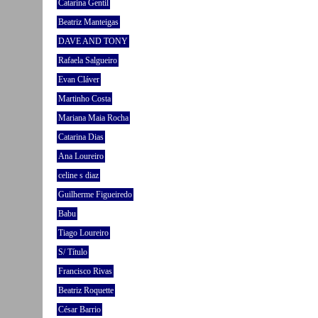
Catarina Gentil
Beatriz Manteigas
DAVE AND TONY
Rafaela Salgueiro
Evan Cláver
Martinho Costa
Mariana Maia Rocha
Catarina Dias
Ana Loureiro
celine s diaz
Guilherme Figueiredo
Babu
Tiago Loureiro
S/ Título
Francisco Rivas
Beatriz Roquette
César Barrio