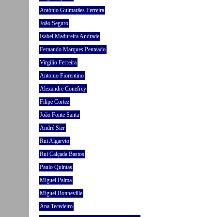
António Guimarães Ferreira
João Seguro
Isabel Madureira Andrade
Fernando Marques Penteado
Virgílio Ferreira
Antonio Fiorentino
Alexandre Conefrey
Filipe Cortez
João Fonte Santa
André Sier
Rui Algarvio
Rui Calçada Bastos
Paulo Quintas
Miguel Palma
Miguel Bonneville
Ana Tecedeiro