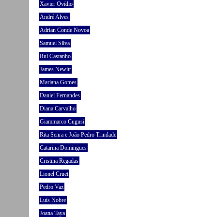
Xavier Ovídio
André Alves
Adrian Conde Novoa
Samuel Silva
Rui Castanho
James Newitt
Mariana Gomes
Daniel Fernandes
Diana Carvalho
Giammarco Cugusi
Rita Senra e João Pedro Trindade
Catarina Domingues
Cristina Regadas
Lionel Cruet
Pedro Vaz
Luís Nobre
Joana Taya