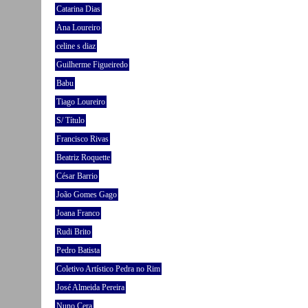
Catarina Dias
Ana Loureiro
celine s diaz
Guilherme Figueiredo
Babu
Tiago Loureiro
S/ Título
Francisco Rivas
Beatriz Roquette
César Barrio
João Gomes Gago
Joana Franco
Rudi Brito
Pedro Batista
Coletivo Artístico Pedra no Rim
José Almeida Pereira
Nuno Cera