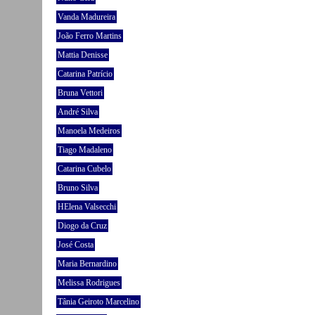
Vanda Madureira
João Ferro Martins
Mattia Denisse
Catarina Patrício
Bruna Vettori
André Silva
Manoela Medeiros
Tiago Madaleno
Catarina Cubelo
Bruno Silva
HElena Valsecchi
Diogo da Cruz
José Costa
Maria Bernardino
Melissa Rodrigues
Tânia Geiroto Marcelino