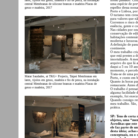
latex, tijolos em gesso, madeira e fio de pesca, na instalação
uma espécie de pre
central Membranas de silicone brancas e madeira Placas de
espelho dessa noss
gesso e madeira, 2017
Porto e Lisboa, po
O turismo tem cres
para valores que nã
Corremos o risco d
essência, gente e c
Nas cidades por on
conservação de edif
habitações centenár
moderna e luxuosa
A definição de pass
continente.
O meu trabalho cri
que está prestes a d
imortalizado. A me
arquivo do que lá a
daqui a 5 ou 10 ano
momento, e percebe
Trata-se de uma pr
Matar Saudades, at TKG+ Projects, Taipei Membranas em
Porto, e conto em 
latex, tijolos em gesso, madeira e fio de pesca, na instalação
Quanto às horas pa
central Membranas de silicone brancas e madeira Placas de
restaurante. Antes 
gesso e madeira, 2017
O trabalho é pensa
alguma facilidade d
exemplo, foi execu
Quando consigo res
meu trabalho. São,
prática.
SP: Tens de certa 
objetos, uma “mem
Acreditas que est
ele faz parte de 
desta ideia; achas
conceptuais, ou o c