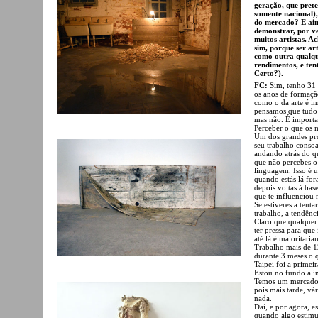
geração, que pret
somente nacional)
do mercado? E ain
demonstrar, por ve
muitos artistas. A
sim, porque ser ar
como outra qualqu
rendimentos, e ten
Certo?).
FC:
Sim, tenho 31 
os anos de formaç
como o da arte é i
pensamos que tudo
mas não. É important
Perceber o que os m
Um dos grandes pr
seu trabalho conso
andando atrás do 
que não percebes o 
linguagem. Isso é u
quando estás lá for
depois voltas à bas
que te influenciou 
Se estiveres a ten
trabalho, a tendênc
Claro que qualquer
ter pressa para que
até lá é maioritari
Trabalho mais de 1
durante 3 meses o
Taipei foi a primei
Estou no fundo a i
Temos um mercado m
pois mais tarde, vá
nada.
Daí, e por agora, e
quando algo estimul