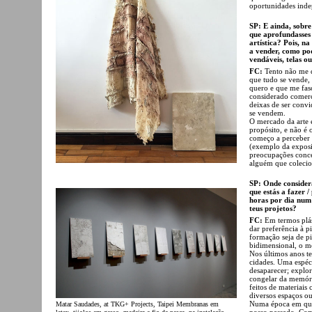
oportunidades inde
SP: E ainda, sobre
que aprofundasses
artística? Pois, na
a vender, como po
vendáveis, telas o
FC:
Tento não me d
que tudo se vende, 
quero e que me fasc
considerado comerci
deixas de ser convi
se vendem.
O mercado da arte 
propósito, e não é 
começo a perceber 
(exemplo da exposi
preocupações concep
alguém que colecio
SP: Onde considera
que estás a fazer 
horas por dia num
teus projetos?
FC:
Em termos plás
dar preferência à 
formação seja de p
bidimensional, o m
Nos últimos anos t
cidades. Uma espéc
desaparecer; explo
congelar da memóri
feitos de materiais 
diversos espaços ou
Numa época em que
Matar Saudades, at TKG+ Projects, Taipei Membranas em
nosso passado. Com