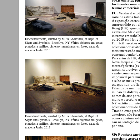
obras em latex (q
facilmente comerci
termos comerciais
FC:
Vendável é tud
sorte de estar a tr
A exposição correu
surpreendido por d
Kong (HK), que que
esteve este Maio e
interesse em traba
Disenchantments, curated by Mitra Khorasheh, at Dept. of
ou 2019 em Hong 
Signs and Symbols, Brooklyn, NY Vários objectos em gesso,
Foi fácil perceber 
pintados a acrilico, cimento, membranas em latex, caixa de
colecionador asiáti
madeira Junho 2015
mais interessado n
consegui vender ba
Para além de HK, d
Nova Iorque é uma 
marcas/galerias (ex
tentam sobreviver c
vende como se pens
impossível para mi
e subo os meus pre
espaços non-profit.
Falamos de um mund
milhão de dólares, 
nomes da arte portu
muito e percebi o 
NY, existiu um int
colecionadores de 
Tirando estas grand
anteriores não for
Disenchantments, curated by Mitra Khorasheh, at Dept. of
como a pintura sobr
Signs and Symbols, Brooklyn, NY Vários objectos em gesso,
cair na tentação de
pintados a acrilico, cimento, membranas em latex, caixa de
por ano.
madeira Junho 2015
SP: E curioso ouvi
consciente acerca 