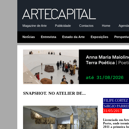
Magazine de Arte
Publicidade
Contactos
Home
Agenda-
Notícias
Entrevista
Estado da Arte
Exposições
Perspetiv
SNAPSHOT. NO ATELIER DE...
FILIPE CORTEZ
SéRGIO PARRE
31/05/2017
Licenciado em Arte
Porto, onde termi
2011 a primeira bo