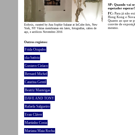
SP: Quando vai se
espetador esperar
FC:
Para já não exi
Hong Kong e Nova
Quanto ao que se p
convite de exposiç
Ecdysis, curated by Ana Sophie Salazar at InCube Arts, New
mesmo.
York, NY Várias membranas em latex, fotografias, cabos de
aço, e acrilicos Novembro 2016
Outros registos:
Frida Orupabo
ska batista
Gustavo Ciríaco
Bernard Michel
Catarina Gentil
Beatriz Manteigas
DAVE AND TONY
Rafaela Salgueiro
Evan Cláver
Martinho Costa
Mariana Maia Rocha