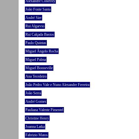
Alexandre Conefrey
João Fonte Santa
André Sier
Rui Algarvio
Rui Calçada Bastos
Paulo Quintas
Miguel Ângelo Rocha
Miguel Palma
Miguel Bonneville
Ana Tecedeiro
João Pedro Vale e Nuno Alexandre Ferreira
João Serra
André Gomes
Pauliana Valente Pimentel
Christine Henry
Joanna Latka
Fabrizio Matos