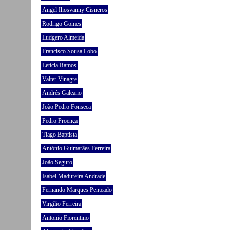
Angel Ihosvanny Cisneros
Rodrigo Gomes
Ludgero Almeida
Francisco Sousa Lobo
Letícia Ramos
Valter Vinagre
Andrés Galeano
João Pedro Fonseca
Pedro Proença
Tiago Baptista
António Guimarães Ferreira
João Seguro
Isabel Madureira Andrade
Fernando Marques Penteado
Virgílio Ferreira
Antonio Fiorentino