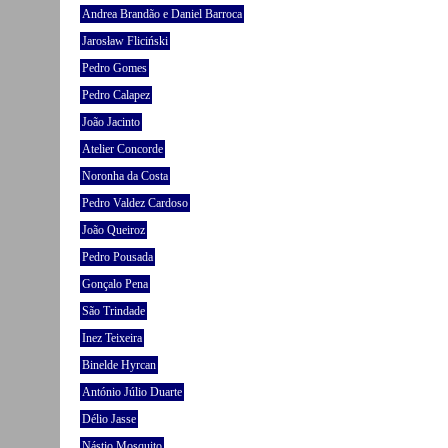
Andrea Brandão e Daniel Barroca
Jarosław Fliciński
Pedro Gomes
Pedro Calapez
João Jacinto
Atelier Concorde
Noronha da Costa
Pedro Valdez Cardoso
João Queiroz
Pedro Pousada
Gonçalo Pena
São Trindade
Inez Teixeira
Binelde Hyrcan
António Júlio Duarte
Délio Jasse
Nástio Mosquito