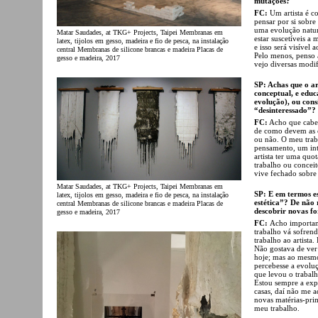
mutações?
FC:
Um artista é c
pensar por si sobre
uma evolução natura
Matar Saudades, at TKG+ Projects, Taipei Membranas em
estar suscetíveis 
latex, tijolos em gesso, madeira e fio de pesca, na instalação
e isso será visível 
central Membranas de silicone brancas e madeira Placas de
Pelo menos, penso a
gesso e madeira, 2017
vejo diversas modif
SP: Achas que o ar
conceptual, e educa
evolução), ou cons
“desinteressado”?
FC:
Acho que cabe 
de como devem as c
ou não. O meu trab
pensamento, um inte
artista ter uma quo
trabalho ou conceit
vive fechado sobre 
Matar Saudades, at TKG+ Projects, Taipei Membranas em
SP: E em termos es
latex, tijolos em gesso, madeira e fio de pesca, na instalação
estética”? De não 
central Membranas de silicone brancas e madeira Placas de
descobrir novas fo
gesso e madeira, 2017
FC:
Acho important
trabalho vá sofrend
trabalho ao artista
Não gostava de ver
hoje; mas ao mesmo
percebesse a evoluç
que levou o trabal
Estou sempre a exp
casas, daí não me 
novas matérias-prim
meu trabalho.