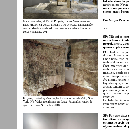
foi seleccionado 
artística em Nova 
iniciou um percurso
tempo entre Portu
Por Sérgio Parrei
Matar Saudades, at TKG+ Projects, Taipei Membranas em
latex, tijolos em gesso, madeira e fio de pesca, na instalação
>>>
central Membranas de silicone brancas e madeira Placas de
gesso e madeira, 2017
SP: Não sei se cont
individuais e 3 co
propriamente apen
queres explicar-me
FC:
Tudo começou a
durante 6 meses, on
Logo nesta fase, co
tenho tido a sorte
Costumo dizer que 
embora a concorrên
trabalho, desde os 
abrem temporariamen
Ao mesmo tempo, te
fujo da regra, cri
artistas tentam sob
produzir algo mais
que isto é um dos 
convites.
Ecdysis, curated by Ana Sophie Salazar at InCube Arts, New
Do lado de cá, julg
York, NY Várias membranas em latex, fotografias, cabos de
com quem convivemo
aço, e acrilicos Novembro 2016
convites.
SP: Por que dizes 
tua última exposiç
entanto, e creio q
algumas obras de 