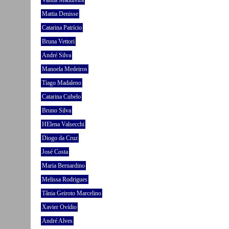
Vanda Madureira
Mattia Denisse
Catarina Patrício
Bruna Vettori
André Silva
Manoela Medeiros
Tiago Madaleno
Catarina Cubelo
Bruno Silva
HElena Valsecchi
Diogo da Cruz
José Costa
Maria Bernardino
Melissa Rodrigues
Tânia Geiroto Marcelino
Xavier Ovídio
André Alves