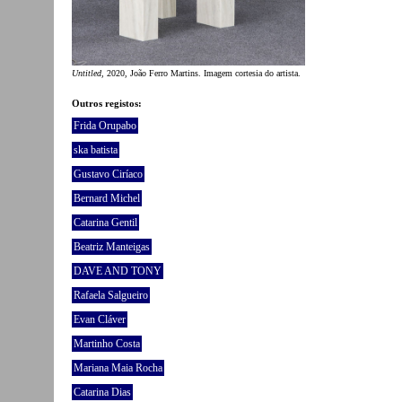
Untitled
, 2020, João Ferro Martins. Imagem cortesia do artista.
Outros registos:
Frida Orupabo
ska batista
Gustavo Ciríaco
Bernard Michel
Catarina Gentil
Beatriz Manteigas
DAVE AND TONY
Rafaela Salgueiro
Evan Cláver
Martinho Costa
Mariana Maia Rocha
Catarina Dias