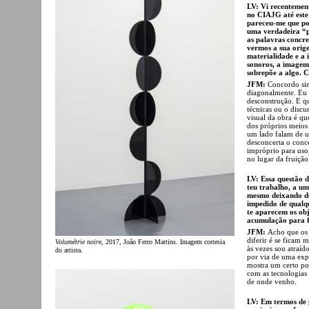
LV: Vi recentemen
no CIAJG até este
pareceu-me que po
uma verdadeira “p
as palavras concr
vermos a sua orig
materialidade e a 
sonoros, a imagem 
sobrepõe a algo. 
JFM:
Concordo sim
diagonalmente. Eu 
desconstrução. E qu
técnicas ou o disc
visual da obra é qu
dos próprios meios
um lado falam de u
desconcerta o conce
impróprio para uso
no lugar da fruição 
LV: Essa questão 
teu trabalho, a um
mesmo deixando de
impedido de qualq
te aparecem os ob
acumulação para f
JFM:
Acho que os 
diferir é se ficam 
Volumétrie noire
, 2017, João Ferro Martins. Imagem cortesia
às vezes sou atraíd
do artista.
por via de uma exp
mostra um certo po
com as tecnologias 
de onde venho.
LV: Em termos de p