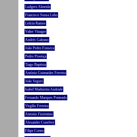
Ludgero Almeida
Francisco Sousa Lobo
Letícia Ramos
Valter Vinagre
Andrés Galeano
João Pedro Fonseca
Pedro Proença
Tiago Baptista
António Guimarães Ferreira
João Seguro
Isabel Madureira Andrade
Fernando Marques Penteado
Virgílio Ferreira
Antonio Fiorentino
Alexandre Conefrey
Filipe Cortez