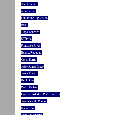
Ana Loureiro
celine s diaz
Guilherme Figueiredo
Babu
Tiago Loureiro
S/ Título
Francisco Rivas
Beatriz Roquette
César Barrio
João Gomes Gago
Joana Franco
Rudi Brito
Pedro Batista
Coletivo Artístico Pedra no Rim
José Almeida Pereira
Nuno Cera