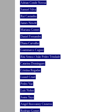
Adrian Conde Novoa
Samuel Silva
Rui Castanho
James Newitt
Mariana Gomes
Daniel Fernandes
Diana Carvalho
Giammarco Cugusi
Rita Senra e João Pedro Trindade
Catarina Domingues
Cristina Regadas
Lionel Cruet
Pedro Vaz
Luís Nobre
Joana Taya
Angel Ihosvanny Cisneros
Rodrigo Gomes