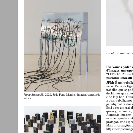
Escultura automát
LV: Vamos poder v
d’Images, um espec
“LEBRE”. No texto
enquanto imagem-t
JFM:
É um trabalh
versa. Parte da fi
trabalho que se pod
decidimos que a vo
Moog System 55
, 2020, João Ferro Martins. Imagem cortesia do
e do Hip hop. O tr
artista.
a qual trabalhamos 
paradigmática dos n
Está a ser um trab
quem gosto muito, 
A questão imagem-t
se criam quadros v
protagonismo especi
Mais informações p
https://tempsdimag