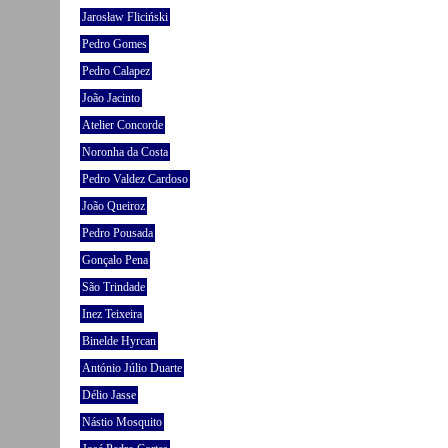
Jarosław Fliciński
Pedro Gomes
Pedro Calapez
João Jacinto
Atelier Concorde
Noronha da Costa
Pedro Valdez Cardoso
João Queiroz
Pedro Pousada
Gonçalo Pena
São Trindade
Inez Teixeira
Binelde Hyrcan
António Júlio Duarte
Délio Jasse
Nástio Mosquito