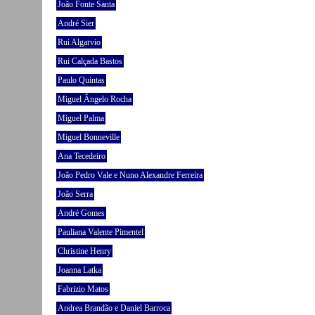
João Fonte Santa
André Sier
Rui Algarvio
Rui Calçada Bastos
Paulo Quintas
Miguel Ângelo Rocha
Miguel Palma
Miguel Bonneville
Ana Tecedeiro
João Pedro Vale e Nuno Alexandre Ferreira
João Serra
André Gomes
Pauliana Valente Pimentel
Christine Henry
Joanna Latka
Fabrizio Matos
Andrea Brandão e Daniel Barroca