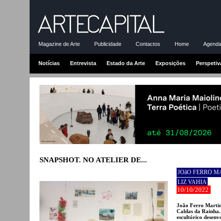
Magazine de Arte
Publicidade
Contactos
Home
Agenda-
Notícias
Entrevista
Estado da Arte
Exposições
Perspetiv
SNAPSHOT. NO ATELIER DE...
JOãO FERRO M
LIZ VAHIA
10/10/2022
João Ferro Martins
Caldas da Rainha. 
escultórico desen