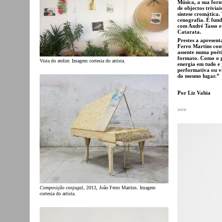
Música, a sua form
de objectos triviai
síntese cromática.
cenografia. É fund
com André Tasso e
Catarata.
Prestes a apresent
Ferro Martins conv
assente numa poéti
formato. Como o p
Vista do atelier. Imagem cortesia do artista.
energia em tudo e
performativa ou v
do mesmo lugar.”
Por Liz Vahia
>>>
Composição conjugal
, 2013, João Ferro Martins. Imagem
cortesia do artista.