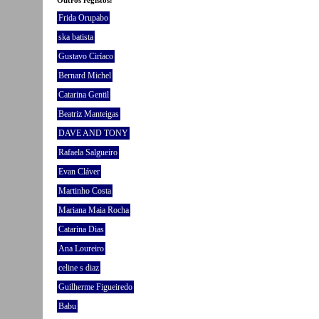
Frida Orupabo
ska batista
Gustavo Ciríaco
Bernard Michel
Catarina Gentil
Beatriz Manteigas
DAVE AND TONY
Rafaela Salgueiro
Evan Cláver
Martinho Costa
Mariana Maia Rocha
Catarina Dias
Ana Loureiro
celine s diaz
Guilherme Figueiredo
Babu