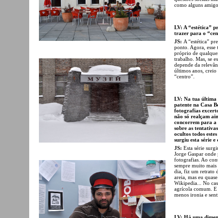
como alguns amigos
LV: A “estética” p
trazer para o “cen
JS:
A “estética” pr
ponto. Agora, esse 
próprio de qualque
trabalho. Mas, se es
depende da relevân
últimos anos, creio
“centro”.
LV: Na tua última 
patente na Casa Bo
fotografias excert
não só realçam ain
concorrem para a 
sobre as tentativa
ocultos todos este
surgiu esta série 
JS:
Esta série surg
Jorge Gaspar onde p
fotografias. Ao co
sempre muito mais i
dia, fiz um retrato
areia, mas eu quase
Wikipedia... No cas
agrícola comum. E 
menos ironia e sen
LV: Há uma dimens