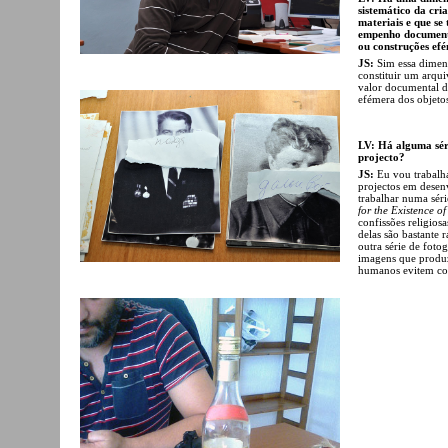
sistemático da cri
materiais e que se
empenho documenta
ou construções ef
JS:
Sim essa dimens
constituir um arqui
valor documental d
efémera dos objeto
LV: Há alguma sér
projecto?
JS:
Eu vou trabalh
projectos em desen
trabalhar numa séri
for the Existence o
confissões religios
delas são bastante 
outra série de foto
imagens que produzi
humanos evitem co