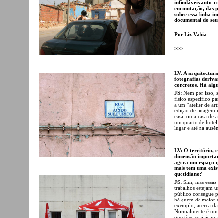
infindáveis auto-c
em mutação, das pa
sobre essa linha in
documental do seu 
Por Liz Vahia
>>>
LV: A arquitectura
fotografias deriva
concretos. Há algu
JS:
Nem por isso, 
físico especifico p
a um “atelier de ar
edição de imagem m
casa, ou a casa de 
um quarto de hotel
lugar e até na ausê
LV: O território,
dimensão importan
agora um espaço q
mais tem uma exist
quotidiano?
JS:
Sim, mas essas 
trabalhos estejam 
público consegue pr
há quem dê maior o
exemplo, acerca d
Normalmente é um c
questões sociais m