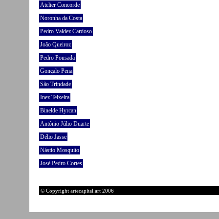
Atelier Concorde
Noronha da Costa
Pedro Valdez Cardoso
João Queiroz
Pedro Pousada
Gonçalo Pena
São Trindade
Inez Teixeira
Binelde Hyrcan
António Júlio Duarte
Délio Jasse
Nástio Mosquito
José Pedro Cortes
© Copyright artecapital.art 2006