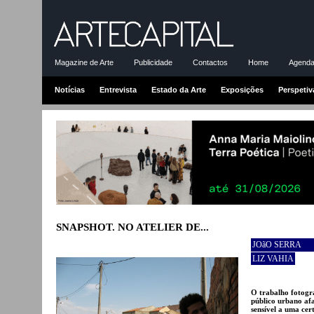
Magazine de Arte
Publicidade
Contactos
Home
Agenda-
Notícias
Entrevista
Estado da Arte
Exposições
Perspetiv
SNAPSHOT. NO ATELIER DE...
JOãO SERRA
LIZ VAHIA
O trabalho fotogr
público urbano afa
sensível a uma cer