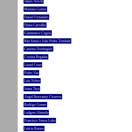
James Newitt
Mariana Gomes
Daniel Fernandes
Diana Carvalho
Giammarco Cugusi
Rita Senra e João Pedro Trindade
Catarina Domingues
Cristina Regadas
Lionel Cruet
Pedro Vaz
Luís Nobre
Joana Taya
Angel Ihosvanny Cisneros
Rodrigo Gomes
Ludgero Almeida
Francisco Sousa Lobo
Letícia Ramos