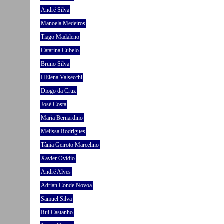
André Silva
Manoela Medeiros
Tiago Madaleno
Catarina Cubelo
Bruno Silva
HElena Valsecchi
Diogo da Cruz
José Costa
Maria Bernardino
Melissa Rodrigues
Tânia Geiroto Marcelino
Xavier Ovídio
André Alves
Adrian Conde Novoa
Samuel Silva
Rui Castanho