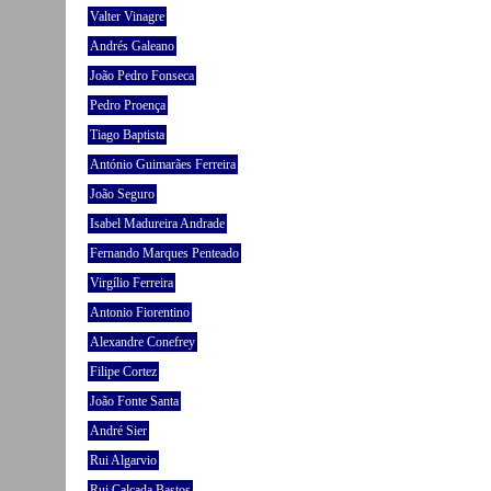
Valter Vinagre
Andrés Galeano
João Pedro Fonseca
Pedro Proença
Tiago Baptista
António Guimarães Ferreira
João Seguro
Isabel Madureira Andrade
Fernando Marques Penteado
Virgílio Ferreira
Antonio Fiorentino
Alexandre Conefrey
Filipe Cortez
João Fonte Santa
André Sier
Rui Algarvio
Rui Calçada Bastos