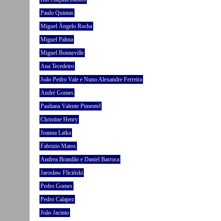
Paulo Quintas
Miguel Ângelo Rocha
Miguel Palma
Miguel Bonneville
Ana Tecedeiro
João Pedro Vale e Nuno Alexandre Ferreira
André Gomes
Pauliana Valente Pimentel
Christine Henry
Joanna Latka
Fabrizio Matos
Andrea Brandão e Daniel Barroca
Jarosław Fliciński
Pedro Gomes
Pedro Calapez
João Jacinto