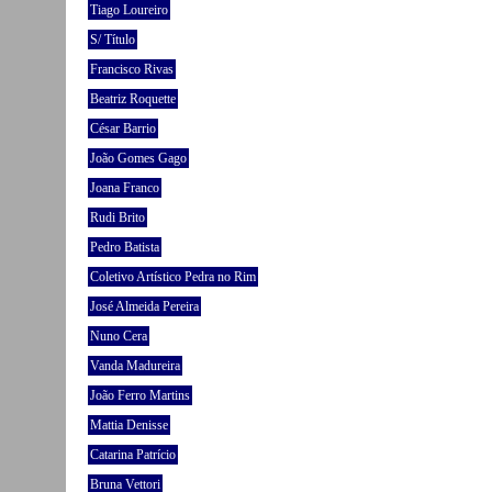
Tiago Loureiro
S/ Título
Francisco Rivas
Beatriz Roquette
César Barrio
João Gomes Gago
Joana Franco
Rudi Brito
Pedro Batista
Coletivo Artístico Pedra no Rim
José Almeida Pereira
Nuno Cera
Vanda Madureira
João Ferro Martins
Mattia Denisse
Catarina Patrício
Bruna Vettori