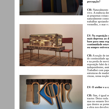
percepção?
CH:
Naturalmente é
vivo. A essência d
as pequenas coisas 
naturalmente como 
trabalhar apoiando-
vermelho, o mar e a
LV: Na exposição q
mais depressa ao 
base para uma expl
continuidade esta
ou sempre estivera
CH:
A noção de int
de continuidade ap
e na perda de movi
exposição falei da 
independentes, ass
Trabalhei com papel
estruturas de madei
cinzas, nessa noção
LV: O atelier e a 
CH:
Sim, é igual e
tractor. Deixo toda
mas no entanto livr
que dentro se prete
a obra nos devolve