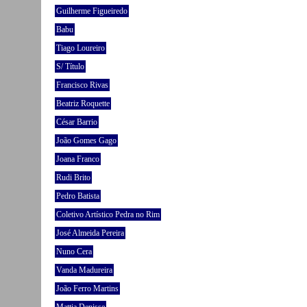
Guilherme Figueiredo
Babu
Tiago Loureiro
S/ Título
Francisco Rivas
Beatriz Roquette
César Barrio
João Gomes Gago
Joana Franco
Rudi Brito
Pedro Batista
Coletivo Artístico Pedra no Rim
José Almeida Pereira
Nuno Cera
Vanda Madureira
João Ferro Martins