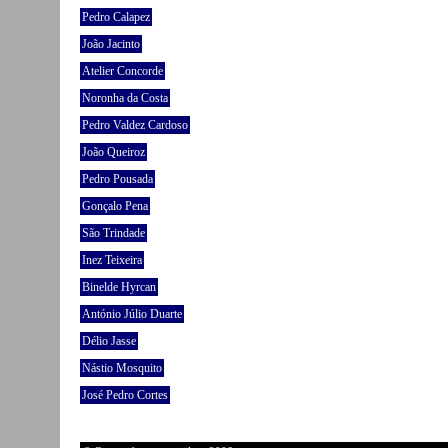
Pedro Calapez
João Jacinto
Atelier Concorde
Noronha da Costa
Pedro Valdez Cardoso
João Queiroz
Pedro Pousada
Gonçalo Pena
São Trindade
Inez Teixeira
Binelde Hyrcan
António Júlio Duarte
Délio Jasse
Nástio Mosquito
José Pedro Cortes